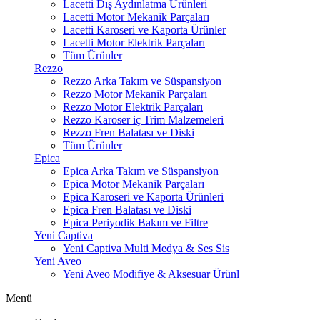
Lacetti Dış Aydınlatma Ürünleri
Lacetti Motor Mekanik Parçaları
Lacetti Karoseri ve Kaporta Ürünler
Lacetti Motor Elektrik Parçaları
Tüm Ürünler
Rezzo
Rezzo Arka Takım ve Süspansiyon
Rezzo Motor Mekanik Parçaları
Rezzo Motor Elektrik Parçaları
Rezzo Karoser iç Trim Malzemeleri
Rezzo Fren Balatası ve Diski
Tüm Ürünler
Epica
Epica Arka Takım ve Süspansiyon
Epica Motor Mekanik Parçaları
Epica Karoseri ve Kaporta Ürünleri
Epica Fren Balatası ve Diski
Epica Periyodik Bakım ve Filtre
Yeni Captiva
Yeni Captiva Multi Medya & Ses Sis
Yeni Aveo
Yeni Aveo Modifiye & Aksesuar Ürünl
Menü