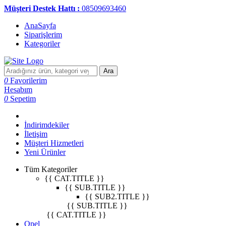
Müşteri Destek Hattı :
08509693460
AnaSayfa
Siparişlerim
Kategoriler
Ara
0
Favorilerim
Hesabım
0
Sepetim
İndirimdekiler
İletişim
Müşteri Hizmetleri
Yeni Ürünler
Tüm Kategoriler
{{ CAT.TITLE }}
{{ SUB.TITLE }}
{{ SUB2.TITLE }}
{{ SUB.TITLE }}
{{ CAT.TITLE }}
Opel