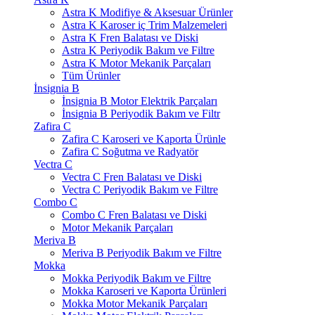
Astra K Modifiye & Aksesuar Ürünler
Astra K Karoser iç Trim Malzemeleri
Astra K Fren Balatası ve Diski
Astra K Periyodik Bakım ve Filtre
Astra K Motor Mekanik Parçaları
Tüm Ürünler
İnsignia B
İnsignia B Motor Elektrik Parçaları
İnsignia B Periyodik Bakım ve Filtr
Zafira C
Zafira C Karoseri ve Kaporta Ürünle
Zafira C Soğutma ve Radyatör
Vectra C
Vectra C Fren Balatası ve Diski
Vectra C Periyodik Bakım ve Filtre
Combo C
Combo C Fren Balatası ve Diski
Motor Mekanik Parçaları
Meriva B
Meriva B Periyodik Bakım ve Filtre
Mokka
Mokka Periyodik Bakım ve Filtre
Mokka Karoseri ve Kaporta Ürünleri
Mokka Motor Mekanik Parçaları