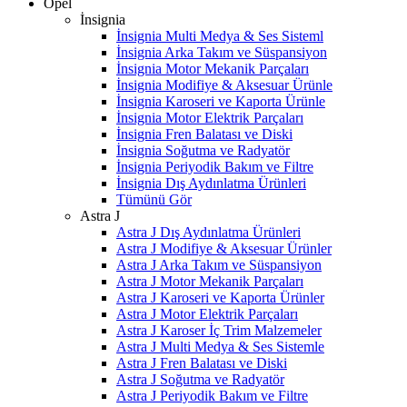
Opel
İnsignia
İnsignia Multi Medya & Ses Sisteml
İnsignia Arka Takım ve Süspansiyon
İnsignia Motor Mekanik Parçaları
İnsignia Modifiye & Aksesuar Ürünle
İnsignia Karoseri ve Kaporta Ürünle
İnsignia Motor Elektrik Parçaları
İnsignia Fren Balatası ve Diski
İnsignia Soğutma ve Radyatör
İnsignia Periyodik Bakım ve Filtre
İnsignia Dış Aydınlatma Ürünleri
Tümünü Gör
Astra J
Astra J Dış Aydınlatma Ürünleri
Astra J Modifiye & Aksesuar Ürünler
Astra J Arka Takım ve Süspansiyon
Astra J Motor Mekanik Parçaları
Astra J Karoseri ve Kaporta Ürünler
Astra J Motor Elektrik Parçaları
Astra J Karoser İç Trim Malzemeler
Astra J Multi Medya & Ses Sistemle
Astra J Fren Balatası ve Diski
Astra J Soğutma ve Radyatör
Astra J Periyodik Bakım ve Filtre