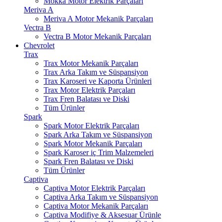
Mokka Motor Elektrik Parçaları
Meriva A
Meriva A Motor Mekanik Parçaları
Vectra B
Vectra B Motor Mekanik Parçaları
Chevrolet
Trax
Trax Motor Mekanik Parçaları
Trax Arka Takım ve Süspansiyon
Trax Karoseri ve Kaporta Ürünleri
Trax Motor Elektrik Parçaları
Trax Fren Balatası ve Diski
Tüm Ürünler
Spark
Spark Motor Elektrik Parçaları
Spark Arka Takım ve Süspansiyon
Spark Motor Mekanik Parçaları
Spark Karoser iç Trim Malzemeleri
Spark Fren Balatası ve Diski
Tüm Ürünler
Captiva
Captiva Motor Elektrik Parçaları
Captiva Arka Takım ve Süspansiyon
Captiva Motor Mekanik Parçaları
Captiva Modifiye & Aksesuar Ürünle