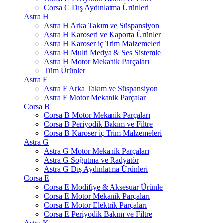
Corsa C Dış Aydınlatma Ürünleri
Astra H
Astra H Arka Takım ve Süspansiyon
Astra H Karoseri ve Kaporta Ürünler
Astra H Karoser iç Trim Malzemeleri
Astra H Multi Medya & Ses Sistemle
Astra H Motor Mekanik Parçaları
Tüm Ürünler
Astra F
Astra F Arka Takım ve Süspansiyon
Astra F Motor Mekanik Parçalar
Corsa B
Corsa B Motor Mekanik Parçaları
Corsa B Periyodik Bakım ve Filtre
Corsa B Karoser iç Trim Malzemeleri
Astra G
Astra G Motor Mekanik Parçaları
Astra G Soğutma ve Radyatör
Astra G Dış Aydınlatma Ürünleri
Corsa E
Corsa E Modifiye & Aksesuar Ürünle
Corsa E Motor Mekanik Parçaları
Corsa E Motor Elektrik Parçaları
Corsa E Periyodik Bakım ve Filtre
Astra K