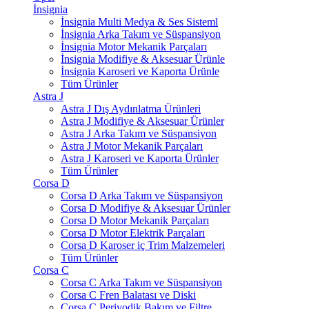
İnsignia
İnsignia Multi Medya & Ses Sisteml
İnsignia Arka Takım ve Süspansiyon
İnsignia Motor Mekanik Parçaları
İnsignia Modifiye & Aksesuar Ürünle
İnsignia Karoseri ve Kaporta Ürünle
Tüm Ürünler
Astra J
Astra J Dış Aydınlatma Ürünleri
Astra J Modifiye & Aksesuar Ürünler
Astra J Arka Takım ve Süspansiyon
Astra J Motor Mekanik Parçaları
Astra J Karoseri ve Kaporta Ürünler
Tüm Ürünler
Corsa D
Corsa D Arka Takım ve Süspansiyon
Corsa D Modifiye & Aksesuar Ürünler
Corsa D Motor Mekanik Parçaları
Corsa D Motor Elektrik Parçaları
Corsa D Karoser iç Trim Malzemeleri
Tüm Ürünler
Corsa C
Corsa C Arka Takım ve Süspansiyon
Corsa C Fren Balatası ve Diski
Corsa C Periyodik Bakım ve Filtre