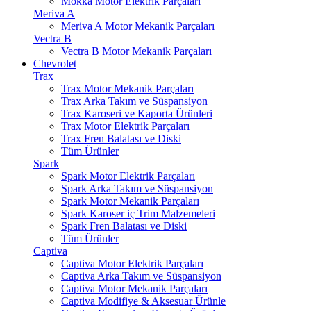
Mokka Motor Elektrik Parçaları
Meriva A
Meriva A Motor Mekanik Parçaları
Vectra B
Vectra B Motor Mekanik Parçaları
Chevrolet
Trax
Trax Motor Mekanik Parçaları
Trax Arka Takım ve Süspansiyon
Trax Karoseri ve Kaporta Ürünleri
Trax Motor Elektrik Parçaları
Trax Fren Balatası ve Diski
Tüm Ürünler
Spark
Spark Motor Elektrik Parçaları
Spark Arka Takım ve Süspansiyon
Spark Motor Mekanik Parçaları
Spark Karoser iç Trim Malzemeleri
Spark Fren Balatası ve Diski
Tüm Ürünler
Captiva
Captiva Motor Elektrik Parçaları
Captiva Arka Takım ve Süspansiyon
Captiva Motor Mekanik Parçaları
Captiva Modifiye & Aksesuar Ürünle