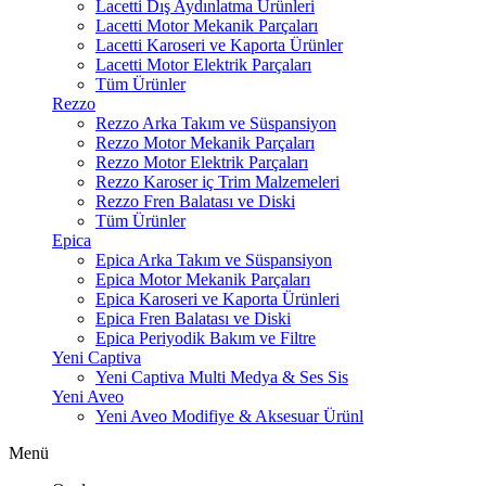
Lacetti Dış Aydınlatma Ürünleri
Lacetti Motor Mekanik Parçaları
Lacetti Karoseri ve Kaporta Ürünler
Lacetti Motor Elektrik Parçaları
Tüm Ürünler
Rezzo
Rezzo Arka Takım ve Süspansiyon
Rezzo Motor Mekanik Parçaları
Rezzo Motor Elektrik Parçaları
Rezzo Karoser iç Trim Malzemeleri
Rezzo Fren Balatası ve Diski
Tüm Ürünler
Epica
Epica Arka Takım ve Süspansiyon
Epica Motor Mekanik Parçaları
Epica Karoseri ve Kaporta Ürünleri
Epica Fren Balatası ve Diski
Epica Periyodik Bakım ve Filtre
Yeni Captiva
Yeni Captiva Multi Medya & Ses Sis
Yeni Aveo
Yeni Aveo Modifiye & Aksesuar Ürünl
Menü