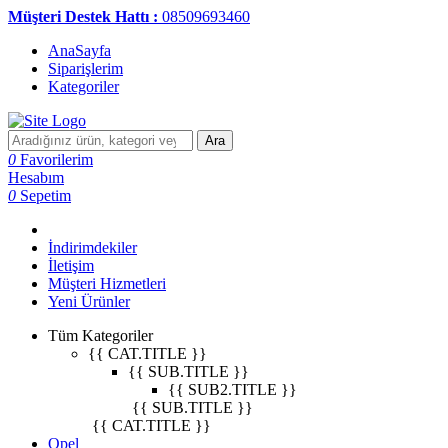
Müşteri Destek Hattı :
08509693460
AnaSayfa
Siparişlerim
Kategoriler
Ara
0
Favorilerim
Hesabım
0
Sepetim
İndirimdekiler
İletişim
Müşteri Hizmetleri
Yeni Ürünler
Tüm Kategoriler
{{ CAT.TITLE }}
{{ SUB.TITLE }}
{{ SUB2.TITLE }}
{{ SUB.TITLE }}
{{ CAT.TITLE }}
Opel