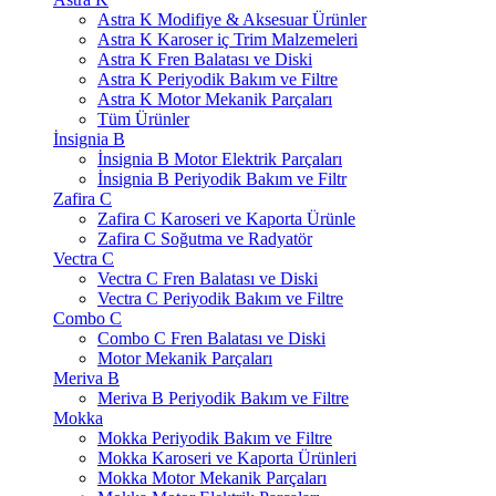
Astra K Modifiye & Aksesuar Ürünler
Astra K Karoser iç Trim Malzemeleri
Astra K Fren Balatası ve Diski
Astra K Periyodik Bakım ve Filtre
Astra K Motor Mekanik Parçaları
Tüm Ürünler
İnsignia B
İnsignia B Motor Elektrik Parçaları
İnsignia B Periyodik Bakım ve Filtr
Zafira C
Zafira C Karoseri ve Kaporta Ürünle
Zafira C Soğutma ve Radyatör
Vectra C
Vectra C Fren Balatası ve Diski
Vectra C Periyodik Bakım ve Filtre
Combo C
Combo C Fren Balatası ve Diski
Motor Mekanik Parçaları
Meriva B
Meriva B Periyodik Bakım ve Filtre
Mokka
Mokka Periyodik Bakım ve Filtre
Mokka Karoseri ve Kaporta Ürünleri
Mokka Motor Mekanik Parçaları