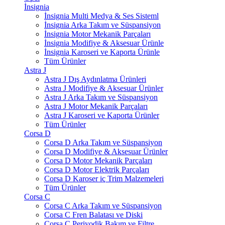
İnsignia
İnsignia Multi Medya & Ses Sisteml
İnsignia Arka Takım ve Süspansiyon
İnsignia Motor Mekanik Parçaları
İnsignia Modifiye & Aksesuar Ürünle
İnsignia Karoseri ve Kaporta Ürünle
Tüm Ürünler
Astra J
Astra J Dış Aydınlatma Ürünleri
Astra J Modifiye & Aksesuar Ürünler
Astra J Arka Takım ve Süspansiyon
Astra J Motor Mekanik Parçaları
Astra J Karoseri ve Kaporta Ürünler
Tüm Ürünler
Corsa D
Corsa D Arka Takım ve Süspansiyon
Corsa D Modifiye & Aksesuar Ürünler
Corsa D Motor Mekanik Parçaları
Corsa D Motor Elektrik Parçaları
Corsa D Karoser iç Trim Malzemeleri
Tüm Ürünler
Corsa C
Corsa C Arka Takım ve Süspansiyon
Corsa C Fren Balatası ve Diski
Corsa C Periyodik Bakım ve Filtre