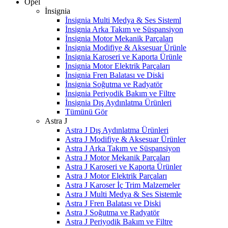
Opel
İnsignia
İnsignia Multi Medya & Ses Sisteml
İnsignia Arka Takım ve Süspansiyon
İnsignia Motor Mekanik Parçaları
İnsignia Modifiye & Aksesuar Ürünle
İnsignia Karoseri ve Kaporta Ürünle
İnsignia Motor Elektrik Parçaları
İnsignia Fren Balatası ve Diski
İnsignia Soğutma ve Radyatör
İnsignia Periyodik Bakım ve Filtre
İnsignia Dış Aydınlatma Ürünleri
Tümünü Gör
Astra J
Astra J Dış Aydınlatma Ürünleri
Astra J Modifiye & Aksesuar Ürünler
Astra J Arka Takım ve Süspansiyon
Astra J Motor Mekanik Parçaları
Astra J Karoseri ve Kaporta Ürünler
Astra J Motor Elektrik Parçaları
Astra J Karoser İç Trim Malzemeler
Astra J Multi Medya & Ses Sistemle
Astra J Fren Balatası ve Diski
Astra J Soğutma ve Radyatör
Astra J Periyodik Bakım ve Filtre