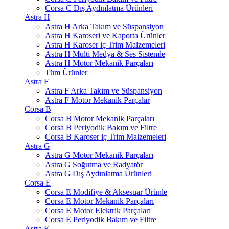
Corsa C Dış Aydınlatma Ürünleri
Astra H
Astra H Arka Takım ve Süspansiyon
Astra H Karoseri ve Kaporta Ürünler
Astra H Karoser iç Trim Malzemeleri
Astra H Multi Medya & Ses Sistemle
Astra H Motor Mekanik Parçaları
Tüm Ürünler
Astra F
Astra F Arka Takım ve Süspansiyon
Astra F Motor Mekanik Parçalar
Corsa B
Corsa B Motor Mekanik Parçaları
Corsa B Periyodik Bakım ve Filtre
Corsa B Karoser iç Trim Malzemeleri
Astra G
Astra G Motor Mekanik Parçaları
Astra G Soğutma ve Radyatör
Astra G Dış Aydınlatma Ürünleri
Corsa E
Corsa E Modifiye & Aksesuar Ürünle
Corsa E Motor Mekanik Parçaları
Corsa E Motor Elektrik Parçaları
Corsa E Periyodik Bakım ve Filtre
Astra K