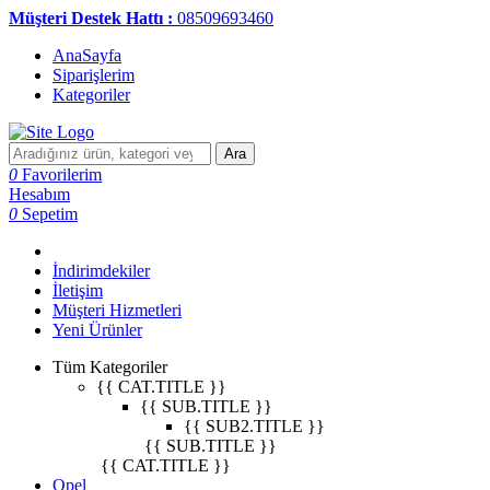
Müşteri Destek Hattı :
08509693460
AnaSayfa
Siparişlerim
Kategoriler
Ara
0
Favorilerim
Hesabım
0
Sepetim
İndirimdekiler
İletişim
Müşteri Hizmetleri
Yeni Ürünler
Tüm Kategoriler
{{ CAT.TITLE }}
{{ SUB.TITLE }}
{{ SUB2.TITLE }}
{{ SUB.TITLE }}
{{ CAT.TITLE }}
Opel