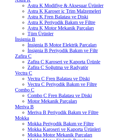
Astra K Modifiye & Aksesuar Ürünler
Astra K Karoser iç Trim Malzemeleri
Astra K Fren Balatası ve Diski
Astra K Periyodik Bakım ve Filtre
Astra K Motor Mekanik Parçaları
Tüm Ürünler
İnsignia B
İnsignia B Motor Elektrik Parçaları
İnsignia B Periyodik Bakım ve Filtr
Zafira C
Zafira C Karoseri ve Kaporta Ürünle
Zafira C Soğutma ve Radyatör
Vectra C
Vectra C Fren Balatası ve Diski
Vectra C Periyodik Bakım ve Filtre
Combo C
Combo C Fren Balatası ve Diski
Motor Mekanik Parçaları
Meriva B
Meriva B Periyodik Bakım ve Filtre
Mokka
Mokka Periyodik Bakım ve Filtre
Mokka Karoseri ve Kaporta Ürünleri
Mokka Motor Mekanik Parçaları