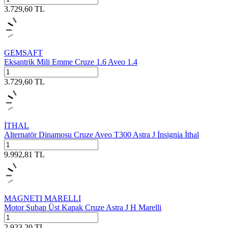
3.729,60
TL
GEMSAFT
Eksantrik Mili Emme Cruze 1.6 Aveo 1.4
3.729,60
TL
İTHAL
Alternatör Dinamosu Cruze Aveo T300 Astra J İnsignia İthal
9.992,81
TL
MAGNETI MARELLI
Motor Subap Üst Kapak Cruze Astra J H Marelli
2.923,20
TL