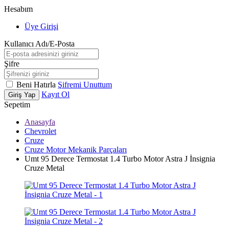
Hesabım
Üye Girişi
Kullanıcı Adı/E-Posta
Şifre
Beni Hatırla
Şifremi Unuttum
Kayıt Ol
Giriş Yap
Sepetim
Anasayfa
Chevrolet
Cruze
Cruze Motor Mekanik Parçaları
Umt 95 Derece Termostat 1.4 Turbo Motor Astra J İnsignia
Cruze Metal