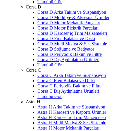
Tümünü Gör
Corsa D
Corsa D Arka Takım ve Süspansiyon
Corsa D Modifiye & Aksesuar Ürünler
Corsa D Motor Mekanik Parçaları
Corsa D Motor Elektrik Parçaları
Corsa D Karoser iç Trim Malzemeleri
Corsa D Fren Balatası ve Diski
Corsa D Multi Medya & Ses Sistemle
Corsa D Soğutma ve Radyatör
Corsa D Periyodik Bakım ve Filtre
Corsa D Dış Aydınlatma Ürünleri
Tümünü Gör
Corsa C
Corsa C Arka Takım ve Süspansiyon
Corsa C Fren Balatası ve Diski
Corsa C Periyodik Bakım ve Filtre
Corsa C Dış Aydınlatma Ürünleri
Tümünü Gör
Astra H
Astra H Arka Takım ve Süspansiyon
Astra H Karoseri ve Kaporta Ürünler
Astra H Karoser iç Trim Malzemeleri
Astra H Multi Medya & Ses Sistemle
Astra H Motor Mekanik Parçaları