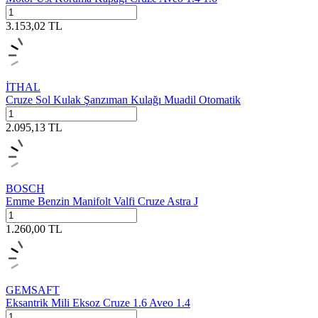
3.153,02
TL
İTHAL
Cruze Sol Kulak Şanzıman Kulağı Muadil Otomatik
2.095,13
TL
BOSCH
Emme Benzin Manifolt Valfi Cruze Astra J
1.260,00
TL
GEMSAFT
Eksantrik Mili Eksoz Cruze 1.6 Aveo 1.4