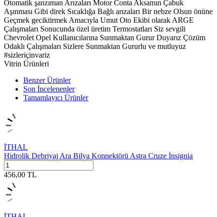
Otomatik şanzıman Arızaları Motor Conta Aksamın Çabuk
Aşınması Gibi direk Sıcaklığa Bağlı arızaları Bir nebze Olsun önüne
Geçmek geciktirmek Amacıyla Umut Oto Ekibi olarak ARGE
Çalışmaları Sonucunda özel üretim Termostatları Siz sevgili
Chevrolet Opel Kullanıcılarına Sunmaktan Gurur Duyarız Çözüm
Odaklı Çalışmaları Sizlere Sunmaktan Gururlu ve mutluyuz
#sizleriçinvariz
Vitrin Ürünleri
Benzer Ürünler
Son İncelenenler
Tamamlayıcı Ürünler
İTHAL
Hidrolik Debriyaj Ara Bilya Konnektörü Astra Cruze İnsignia
456,00
TL
İTHAL