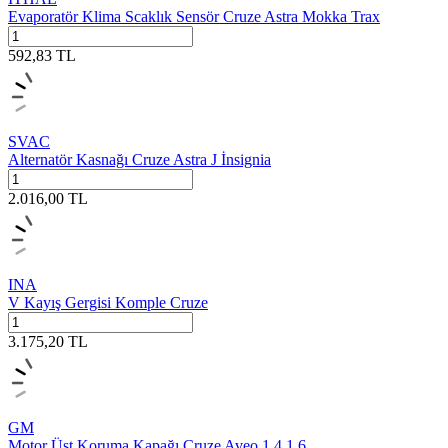
Evaporatör Klima Scaklık Sensör Cruze Astra Mokka Trax
592,83
TL
SVAC
Alternatör Kasnağı Cruze Astra J İnsignia
2.016,00
TL
INA
V Kayış Gergisi Komple Cruze
3.175,20
TL
GM
Motor Üst Koruma Kapağı Cruze Aveo 1.4 1.6