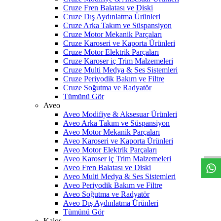
Cruze Fren Balatası ve Diski
Cruze Dış Aydınlatma Ürünleri
Cruze Arka Takım ve Süspansiyon
Cruze Motor Mekanik Parçaları
Cruze Karoseri ve Kaporta Ürünleri
Cruze Motor Elektrik Parçaları
Cruze Karoser iç Trim Malzemeleri
Cruze Multi Medya & Ses Sistemleri
Cruze Periyodik Bakım ve Filtre
Cruze Soğutma ve Radyatör
Tümünü Gör
Aveo
Aveo Modifiye & Aksesuar Ürünleri
Aveo Arka Takım ve Süspansiyon
W
h
t
s
a
p
p
D
e
s
t
e
H
a
t
t
Aveo Motor Mekanik Parçaları
Aveo Karoseri ve Kaporta Ürünleri
Aveo Motor Elektrik Parçaları
Aveo Karoser iç Trim Malzemeleri
Aveo Fren Balatası ve Diski
Aveo Multi Medya & Ses Sistemleri
Aveo Periyodik Bakım ve Filtre
Aveo Soğutma ve Radyatör
Aveo Dış Aydınlatma Ürünleri
Tümünü Gör
Kalos