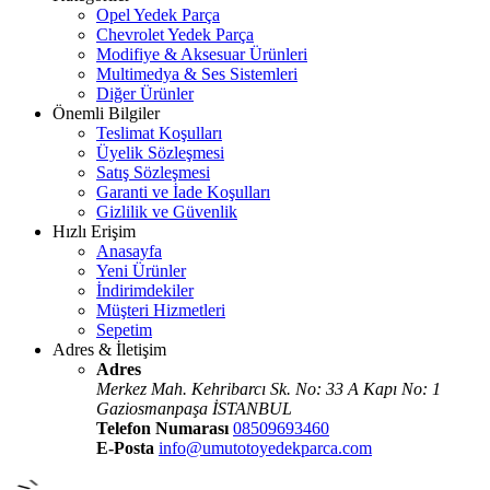
Opel Yedek Parça
Chevrolet Yedek Parça
Modifiye & Aksesuar Ürünleri
Multimedya & Ses Sistemleri
Diğer Ürünler
Önemli Bilgiler
Teslimat Koşulları
Üyelik Sözleşmesi
Satış Sözleşmesi
Garanti ve İade Koşulları
Gizlilik ve Güvenlik
Hızlı Erişim
Anasayfa
Yeni Ürünler
İndirimdekiler
Müşteri Hizmetleri
Sepetim
Adres & İletişim
Adres
Merkez Mah. Kehribarcı Sk. No: 33 A Kapı No: 1
Gaziosmanpaşa İSTANBUL
Telefon Numarası
08509693460
E-Posta
info@umutotoyedekparca.com