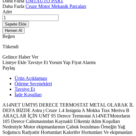
Daha Fazla
UMTAUTO PART
Daha Fazla
Cruze Motor Mekanik Parçaları
Adet
Sepete Ekle
Hemen Al
Beğen
Tükendi
Gelince Haber Ver
Listeye Ekle
Tavsiye Et
Yorum Yap
Fiyat Alarmı
Paylaş
Ürün Açıklaması
Ödeme Seçenekleri
Tavsiye Et
İade Koşulları
A14NET UMT95 DERECE TERMOSTAT METAL OLARAK İL
DEFA BİZDE Astra j Cruze 1.4 Insignia A Mokka Trax Meriva B
ARAÇLAR İÇİN UMT 95 Derece Termostat A14NETMotorların
105 Derece Calismasindan Kaynakli Ülkemiz iklim Koşulları
Nedeniyle Motor ekipmanlarının Çabuk bozulması Örneğin Yağ
Soğutucu Radyatör Hortumlari Kalorifer Hortumları Ve ekipmanları