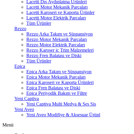
Lacetti Dış Aydınlatma Ürünleri
Lacetti Motor Mekanik Parçaları
Lacetti Karoseri ve Kaporta Ürünler
Lacetti Motor Elektrik Parçaları
Tüm Ürünler
Rezzo
Rezzo Arka Takım ve Süspansiyon
Rezzo Motor Mekanik Parçaları
Rezzo Motor Elektrik Parçaları
Rezzo Karoser iç Trim Malzemeleri
Rezzo Fren Balatası ve Diski
Tüm Ürünler
Epica
Epica Arka Takım ve Süspansiyon
Epica Motor Mekanik Parçaları
Epica Karoseri ve Kaporta Ürünleri
Epica Fren Balatası ve Diski
Epica Periyodik Bakım ve Filtre
Yeni Captiva
Yeni Captiva Multi Medya & Ses Sis
Yeni Aveo
Yeni Aveo Modifiye & Aksesuar Ürünl
Menü