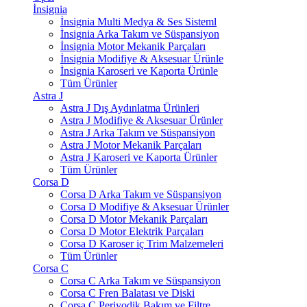
İnsignia
İnsignia Multi Medya & Ses Sisteml
İnsignia Arka Takım ve Süspansiyon
İnsignia Motor Mekanik Parçaları
İnsignia Modifiye & Aksesuar Ürünle
İnsignia Karoseri ve Kaporta Ürünle
Tüm Ürünler
Astra J
Astra J Dış Aydınlatma Ürünleri
Astra J Modifiye & Aksesuar Ürünler
Astra J Arka Takım ve Süspansiyon
Astra J Motor Mekanik Parçaları
Astra J Karoseri ve Kaporta Ürünler
Tüm Ürünler
Corsa D
Corsa D Arka Takım ve Süspansiyon
Corsa D Modifiye & Aksesuar Ürünler
Corsa D Motor Mekanik Parçaları
Corsa D Motor Elektrik Parçaları
Corsa D Karoser iç Trim Malzemeleri
Tüm Ürünler
Corsa C
Corsa C Arka Takım ve Süspansiyon
Corsa C Fren Balatası ve Diski
Corsa C Periyodik Bakım ve Filtre