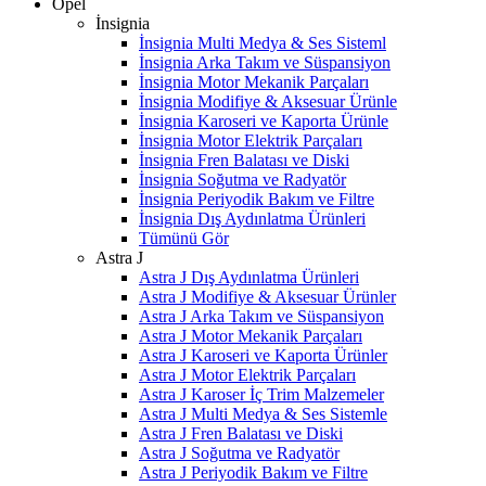
Opel
İnsignia
İnsignia Multi Medya & Ses Sisteml
İnsignia Arka Takım ve Süspansiyon
İnsignia Motor Mekanik Parçaları
İnsignia Modifiye & Aksesuar Ürünle
İnsignia Karoseri ve Kaporta Ürünle
İnsignia Motor Elektrik Parçaları
İnsignia Fren Balatası ve Diski
İnsignia Soğutma ve Radyatör
İnsignia Periyodik Bakım ve Filtre
İnsignia Dış Aydınlatma Ürünleri
Tümünü Gör
Astra J
Astra J Dış Aydınlatma Ürünleri
Astra J Modifiye & Aksesuar Ürünler
Astra J Arka Takım ve Süspansiyon
Astra J Motor Mekanik Parçaları
Astra J Karoseri ve Kaporta Ürünler
Astra J Motor Elektrik Parçaları
Astra J Karoser İç Trim Malzemeler
Astra J Multi Medya & Ses Sistemle
Astra J Fren Balatası ve Diski
Astra J Soğutma ve Radyatör
Astra J Periyodik Bakım ve Filtre