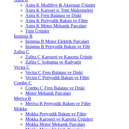
Astra K Modifiye & Aksesuar Ürünler
Astra K Karoser iç Trim Malzemeleri
Astra K Fren Balatası ve Diski
Astra K Periyodik Bakım ve Filtre
Astra K Motor Mekanik Parçaları
Tüm Ürünler
İnsignia B
İnsignia B Motor Elektrik Parçaları
İnsignia B Periyodik Bakım ve Filtr
Zafira C
Zafira C Karoseri ve Kaporta Ürünle
Zafira C Soğutma ve Radyatör
Vectra C
Vectra C Fren Balatası ve Diski
Vectra C Periyodik Bakım ve Filtre
Combo C
Combo C Fren Balatası ve Diski
Motor Mekanik Parçaları
Meriva B
Meriva B Periyodik Bakım ve Filtre
Mokka
Mokka Periyodik Bakım ve Filtre
Mokka Karoseri ve Kaporta Ürünleri
Mokka Motor Mekanik Parçaları