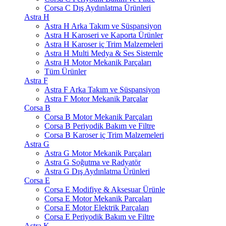
Corsa C Dış Aydınlatma Ürünleri
Astra H
Astra H Arka Takım ve Süspansiyon
Astra H Karoseri ve Kaporta Ürünler
Astra H Karoser iç Trim Malzemeleri
Astra H Multi Medya & Ses Sistemle
Astra H Motor Mekanik Parçaları
Tüm Ürünler
Astra F
Astra F Arka Takım ve Süspansiyon
Astra F Motor Mekanik Parçalar
Corsa B
Corsa B Motor Mekanik Parçaları
Corsa B Periyodik Bakım ve Filtre
Corsa B Karoser iç Trim Malzemeleri
Astra G
Astra G Motor Mekanik Parçaları
Astra G Soğutma ve Radyatör
Astra G Dış Aydınlatma Ürünleri
Corsa E
Corsa E Modifiye & Aksesuar Ürünle
Corsa E Motor Mekanik Parçaları
Corsa E Motor Elektrik Parçaları
Corsa E Periyodik Bakım ve Filtre
Astra K