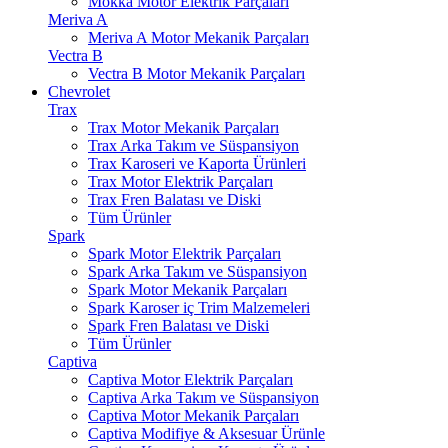
Mokka Motor Elektrik Parçaları
Meriva A
Meriva A Motor Mekanik Parçaları
Vectra B
Vectra B Motor Mekanik Parçaları
Chevrolet
Trax
Trax Motor Mekanik Parçaları
Trax Arka Takım ve Süspansiyon
Trax Karoseri ve Kaporta Ürünleri
Trax Motor Elektrik Parçaları
Trax Fren Balatası ve Diski
Tüm Ürünler
Spark
Spark Motor Elektrik Parçaları
Spark Arka Takım ve Süspansiyon
Spark Motor Mekanik Parçaları
Spark Karoser iç Trim Malzemeleri
Spark Fren Balatası ve Diski
Tüm Ürünler
Captiva
Captiva Motor Elektrik Parçaları
Captiva Arka Takım ve Süspansiyon
Captiva Motor Mekanik Parçaları
Captiva Modifiye & Aksesuar Ürünle