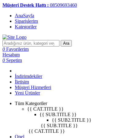
Müşteri Destek Hattı :
08509693460
AnaSayfa
Siparişlerim
Kategoriler
Ara
0
Favorilerim
Hesabım
0
Sepetim
İndirimdekiler
İletişim
Müşteri Hizmetleri
Yeni Ürünler
Tüm Kategoriler
{{ CAT.TITLE }}
{{ SUB.TITLE }}
{{ SUB2.TITLE }}
{{ SUB.TITLE }}
{{ CAT.TITLE }}
Opel