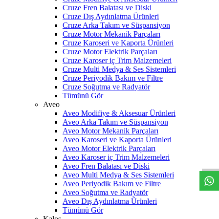
Cruze Fren Balatası ve Diski
Cruze Dış Aydınlatma Ürünleri
Cruze Arka Takım ve Süspansiyon
Cruze Motor Mekanik Parçaları
Cruze Karoseri ve Kaporta Ürünleri
Cruze Motor Elektrik Parçaları
Cruze Karoser iç Trim Malzemeleri
Cruze Multi Medya & Ses Sistemleri
Cruze Periyodik Bakım ve Filtre
Cruze Soğutma ve Radyatör
Tümünü Gör
Aveo
Aveo Modifiye & Aksesuar Ürünleri
Aveo Arka Takım ve Süspansiyon
Aveo Motor Mekanik Parçaları
Aveo Karoseri ve Kaporta Ürünleri
W
h
t
s
a
p
p
D
e
s
t
e
H
a
t
t
Aveo Motor Elektrik Parçaları
Aveo Karoser iç Trim Malzemeleri
Aveo Fren Balatası ve Diski
Aveo Multi Medya & Ses Sistemleri
Aveo Periyodik Bakım ve Filtre
Aveo Soğutma ve Radyatör
Aveo Dış Aydınlatma Ürünleri
Tümünü Gör
Kalos