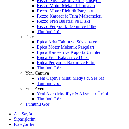
Rezzo Arka Takım ve Süspansiyon
Rezzo Motor Mekanik Parçaları
Rezzo Motor Elektrik Parçaları
Rezzo Karoser iç Trim Malzemeleri
Rezzo Fren Balatası ve Diski
Rezzo Periyodik Bakım ve Filtre
Tümünü Gör
Epica
Epica Arka Takım ve Süspansiyon
Epica Motor Mekanik Parçaları
Epica Karoseri ve Kaporta Ürünleri
Epica Fren Balatası ve Diski
Epica Periyodik Bakım ve Filtre
Tümünü Gör
Yeni Captiva
Yeni Captiva Multi Medya & Ses Sis
Tümünü Gör
Yeni Aveo
Yeni Aveo Modifiye & Aksesuar Ürünl
Tümünü Gör
Tümünü Gör
AnaSayfa
Siparişlerim
Kategoriler