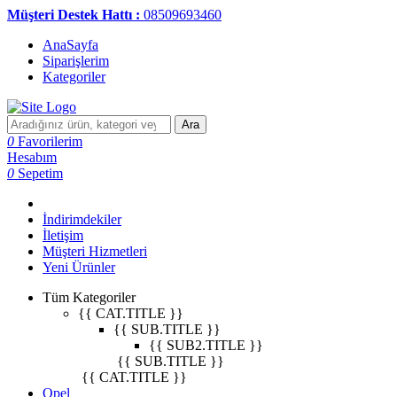
Müşteri Destek Hattı :
08509693460
AnaSayfa
Siparişlerim
Kategoriler
Ara
0
Favorilerim
Hesabım
0
Sepetim
İndirimdekiler
İletişim
Müşteri Hizmetleri
Yeni Ürünler
Tüm Kategoriler
{{ CAT.TITLE }}
{{ SUB.TITLE }}
{{ SUB2.TITLE }}
{{ SUB.TITLE }}
{{ CAT.TITLE }}
Opel