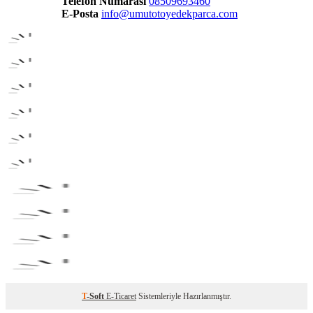
Telefon Numarası
08509693460
E-Posta
info@umutotoyedekparca.com
T
-Soft
E-Ticaret
Sistemleriyle Hazırlanmıştır.