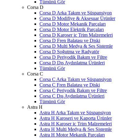
Tümünü Gör
Corsa D
Corsa D Arka Takım ve Süspansiyon
Corsa D Modifiye & Aksesuar Ürünler
Corsa D Motor Mekanik Parçaları
Corsa D Motor Elektrik Parçaları
Corsa D Karoser iç Trim Malzemeleri
Corsa D Fren Balatası ve Diski
Corsa D Multi Medya & Ses Sistemle
Corsa D Soğutma ve Radyatör
Corsa D Periyodik Bakım ve Filtre
Corsa D Dış Aydınlatma Ürünleri
Tümünü Gör
Corsa C
Corsa C Arka Takım ve Süspansiyon
Corsa C Fren Balatası ve Diski
Corsa C Periyodik Bakım ve Filtre
Corsa C Dış Aydınlatma Ürünleri
Tümünü Gör
Astra H
Astra H Arka Takım ve Süspansiyon
Astra H Karoseri ve Kaporta Ürünler
Astra H Karoser iç Trim Malzemeleri
Astra H Multi Medya & Ses Sistemle
Astra H Motor Mekanik Parçaları