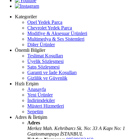
Kategoriler
Opel Yedek Parça
Chevrolet Yedek Parça
Modifiye & Aksesuar Ürünleri
Multimedya & Ses Sistemleri
Diğer Ürünler
Önemli Bilgiler
Teslimat Koşulları
Üyelik Sözleşmesi
Satış Sözleşmesi
Garanti ve İade Koşulları
Gizlilik ve Güvenlik
Hızlı Erişim
Anasayfa
Yeni Ürünler
İndirimdekiler
Müşteri Hizmetleri
Sepetim
Adres & İletişim
Adres
Merkez Mah. Kehribarcı Sk. No: 33 A Kapı No: 1
Gaziosmanpaşa İSTANBUL