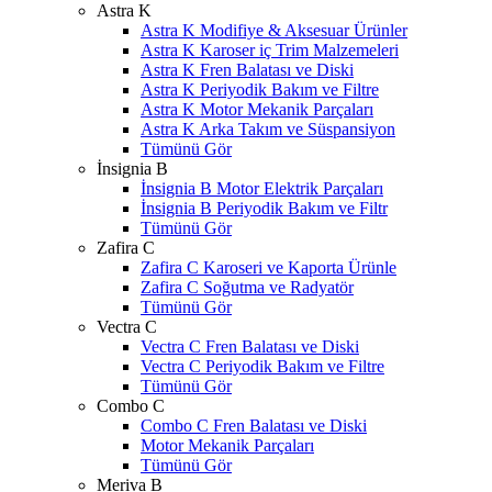
Astra K
Astra K Modifiye & Aksesuar Ürünler
Astra K Karoser iç Trim Malzemeleri
Astra K Fren Balatası ve Diski
Astra K Periyodik Bakım ve Filtre
Astra K Motor Mekanik Parçaları
Astra K Arka Takım ve Süspansiyon
Tümünü Gör
İnsignia B
İnsignia B Motor Elektrik Parçaları
İnsignia B Periyodik Bakım ve Filtr
Tümünü Gör
Zafira C
Zafira C Karoseri ve Kaporta Ürünle
Zafira C Soğutma ve Radyatör
Tümünü Gör
Vectra C
Vectra C Fren Balatası ve Diski
Vectra C Periyodik Bakım ve Filtre
Tümünü Gör
Combo C
Combo C Fren Balatası ve Diski
Motor Mekanik Parçaları
Tümünü Gör
Meriva B