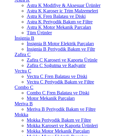
Astra K Modifiye & Aksesuar Ürünler
Astra K Karoser iç Trim Malzemeleri
Astra K Fren Balatası ve Diski
Astra K Periyodik Bakım ve Filtre
Astra K Motor Mekanik Parçaları
Tüm Ürünler
İnsignia B
İnsignia B Motor Elektrik Parçaları
İnsignia B Periyodik Bakım ve Filtr
Zafira C
Zafira C Karoseri ve Kaporta Ürünle
Zafira C Soğutma ve Radyatör
Vectra C
Vectra C Fren Balatası ve Diski
Vectra C Periyodik Bakım ve Filtre
Combo C
Combo C Fren Balatası ve Diski
Motor Mekanik Parçaları
Meriva B
Meriva B Periyodik Bakım ve Filtre
Mokka
Mokka Periyodik Bakım ve Filtre
Mokka Karoseri ve Kaporta Ürünleri
Mokka Motor Mekanik Parçaları