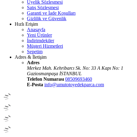
Üyelik Sözleşmesi
Satış Sözleşmesi
Garanti ve İade Koşulları
Gizlilik ve Güvenlik
Hızlı Erişim
Anasayfa
Yeni Ürünler
İndirimdekiler
Müşteri Hizmetleri
Sepetim
Adres & İletişim
Adres
Merkez Mah. Kehribarcı Sk. No: 33 A Kapı No: 1
Gaziosmanpaşa İSTANBUL
Telefon Numarası
08509693460
E-Posta
info@umutotoyedekparca.com