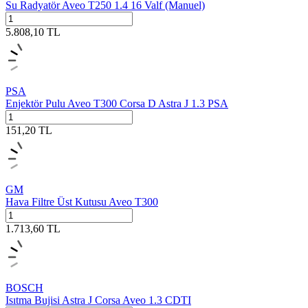
Su Radyatör Aveo T250 1.4 16 Valf (Manuel)
5.808,10
TL
PSA
Enjektör Pulu Aveo T300 Corsa D Astra J 1.3 PSA
151,20
TL
GM
Hava Filtre Üst Kutusu Aveo T300
1.713,60
TL
BOSCH
Isıtma Bujisi Astra J Corsa Aveo 1.3 CDTI