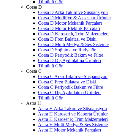
Tümünü Gör
Corsa D
Corsa D Arka Takım ve Süspansiyon
Corsa D Modifiye & Aksesuar Ürünler
Corsa D Motor Mekanik Parçaları
Corsa D Motor Elektrik Parçaları
Corsa D Karoser iç Trim Malzemeleri
Corsa D Fren Balatası ve Diski
Corsa D Multi Medya & Ses Sistemle
Corsa D Soğutma ve Radyatör
Corsa D Periyodik Bakım ve Filtre
Corsa D Dış Aydınlatma Ürünleri
Tümünü Gör
Corsa C
Corsa C Arka Takım ve Süspansiyon
Corsa C Fren Balatası ve Diski
Corsa C Periyodik Bakım ve Filtre
Corsa C Dış Aydınlatma Ürünleri
Tümünü Gör
Astra H
Astra H Arka Takım ve Süspansiyon
Astra H Karoseri ve Kaporta Ürünler
Astra H Karoser iç Trim Malzemeleri
Astra H Multi Medya & Ses Sistemle
Astra H Motor Mekanik Parçaları