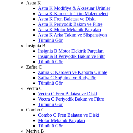
Astra K
Astra K Modifiye & Aksesuar Ürünler
Astra K Karoser iç Trim Malzemeleri
Astra K Fren Balatası ve Diski
Astra K Periyodik Bakım ve Filtre
Astra K Motor Mekanik Parçaları
Astra K Arka Takım ve Süspansiyon
Tümünü Gör
İnsignia B
İnsignia B Motor Elektrik Parçaları
İnsignia B Periyodik Bakım ve Filtr
Tümünü Gör
Zafira C
Zafira C Karoseri ve Kaporta Ürünle
Zafira C Soğutma ve Radyatör
Tümünü Gör
Vectra C
Vectra C Fren Balatası ve Diski
Vectra C Periyodik Bakım ve Filtre
Tümünü Gör
Combo C
Combo C Fren Balatası ve Diski
Motor Mekanik Parçaları
Tümünü Gör
Meriva B