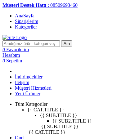
Müşteri Destek Hattı :
08509693460
AnaSayfa
Siparişlerim
Kategoriler
Ara
0
Favorilerim
Hesabım
0
Sepetim
İndirimdekiler
İletişim
Müşteri Hizmetleri
Yeni Ürünler
Tüm Kategoriler
{{ CAT.TITLE }}
{{ SUB.TITLE }}
{{ SUB2.TITLE }}
{{ SUB.TITLE }}
{{ CAT.TITLE }}
Opel