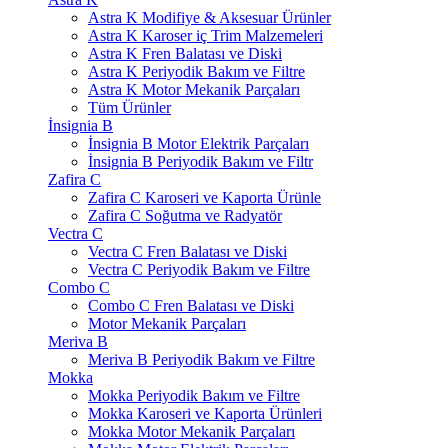
Astra K Modifiye & Aksesuar Ürünler
Astra K Karoser iç Trim Malzemeleri
Astra K Fren Balatası ve Diski
Astra K Periyodik Bakım ve Filtre
Astra K Motor Mekanik Parçaları
Tüm Ürünler
İnsignia B
İnsignia B Motor Elektrik Parçaları
İnsignia B Periyodik Bakım ve Filtr
Zafira C
Zafira C Karoseri ve Kaporta Ürünle
Zafira C Soğutma ve Radyatör
Vectra C
Vectra C Fren Balatası ve Diski
Vectra C Periyodik Bakım ve Filtre
Combo C
Combo C Fren Balatası ve Diski
Motor Mekanik Parçaları
Meriva B
Meriva B Periyodik Bakım ve Filtre
Mokka
Mokka Periyodik Bakım ve Filtre
Mokka Karoseri ve Kaporta Ürünleri
Mokka Motor Mekanik Parçaları