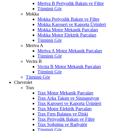
Meriva B Periyodik Bakım ve Filtre
Tümünü Gör
Mokka
Mokka Periyodik Bakım ve Filtre
Mokka Karoseri ve Kaporta Ürünleri
Mokka Motor Mekanik Parçaları
Mokka Motor Elektrik Parçaları
Tümünü Gör
Meriva A
Meriva A Motor Mekanik Parçaları
Tümünü Gör
Vectra B
Vectra B Motor Mekanik Parçaları
Tümünü Gör
Tümünü Gör
Chevrolet
Trax
Trax Motor Mekanik Parçaları
Trax Arka Takım ve Süspansiyon
Trax Karoseri ve Kaporta Ürünleri
Trax Motor Elektrik Parçaları
Trax Fren Balatası ve Diski
Trax Periyodik Bakım ve Filtre
W
h
t
s
a
p
p
D
e
s
t
e
H
a
t
t
Trax Soğutma ve Radyatör
Tümünü Gör