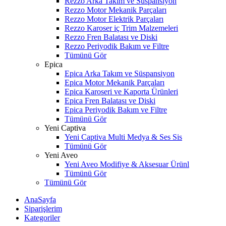
Rezzo Arka Takım ve Süspansiyon
Rezzo Motor Mekanik Parçaları
Rezzo Motor Elektrik Parçaları
Rezzo Karoser iç Trim Malzemeleri
Rezzo Fren Balatası ve Diski
Rezzo Periyodik Bakım ve Filtre
Tümünü Gör
Epica
Epica Arka Takım ve Süspansiyon
Epica Motor Mekanik Parçaları
Epica Karoseri ve Kaporta Ürünleri
Epica Fren Balatası ve Diski
Epica Periyodik Bakım ve Filtre
Tümünü Gör
Yeni Captiva
Yeni Captiva Multi Medya & Ses Sis
Tümünü Gör
Yeni Aveo
Yeni Aveo Modifiye & Aksesuar Ürünl
Tümünü Gör
Tümünü Gör
AnaSayfa
Siparişlerim
Kategoriler