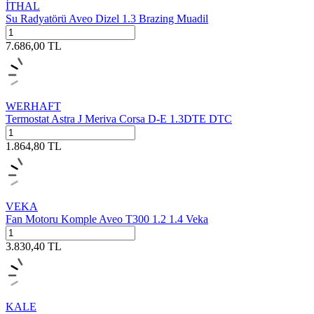
İTHAL
Su Radyatörü Aveo Dizel 1.3 Brazing Muadil
7.686,00
TL
WERHAFT
Termostat Astra J Meriva Corsa D-E 1.3DTE DTC
1.864,80
TL
VEKA
Fan Motoru Komple Aveo T300 1.2 1.4 Veka
3.830,40
TL
KALE