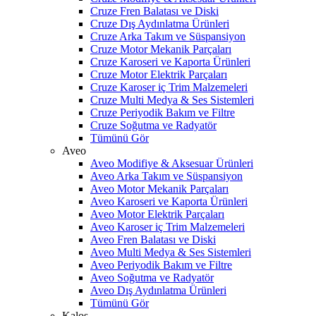
Cruze Fren Balatası ve Diski
Cruze Dış Aydınlatma Ürünleri
Cruze Arka Takım ve Süspansiyon
Cruze Motor Mekanik Parçaları
Cruze Karoseri ve Kaporta Ürünleri
Cruze Motor Elektrik Parçaları
Cruze Karoser iç Trim Malzemeleri
Cruze Multi Medya & Ses Sistemleri
Cruze Periyodik Bakım ve Filtre
Cruze Soğutma ve Radyatör
Tümünü Gör
Aveo
Aveo Modifiye & Aksesuar Ürünleri
Aveo Arka Takım ve Süspansiyon
Aveo Motor Mekanik Parçaları
Aveo Karoseri ve Kaporta Ürünleri
Aveo Motor Elektrik Parçaları
Aveo Karoser iç Trim Malzemeleri
Aveo Fren Balatası ve Diski
Aveo Multi Medya & Ses Sistemleri
Aveo Periyodik Bakım ve Filtre
Aveo Soğutma ve Radyatör
Aveo Dış Aydınlatma Ürünleri
Tümünü Gör
Kalos