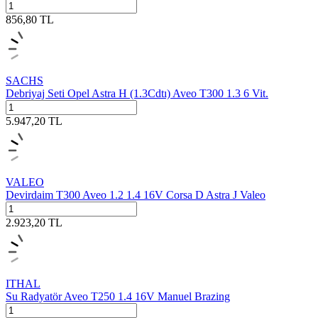
856,80
TL
SACHS
Debriyaj Seti Opel Astra H (1.3Cdtı) Aveo T300 1.3 6 Vit.
5.947,20
TL
VALEO
Devirdaim T300 Aveo 1.2 1.4 16V Corsa D Astra J Valeo
2.923,20
TL
ITHAL
Su Radyatör Aveo T250 1.4 16V Manuel Brazing