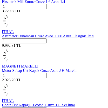
Eksantrik Mili Emme Cruze 1.6 Aveo 1.4
3.729,60
TL
İTHAL
Alternatör Dinamosu Cruze Aveo T300 Astra J İnsignia İthal
9.992,81
TL
MAGNETI MARELLI
Motor Subap Üst Kapak Cruze Astra J H Marelli
2.923,20
TL
İTHAL
Bobin Üst Kapağı ( Ecotec) Cruze 1.6 Xer İthal