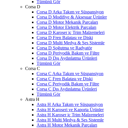
Tümünü Gör
Corsa D
Corsa D Arka Takım ve Süspansiyon
Corsa D Modifiye & Aksesuar Ürünler
Corsa D Motor Mekanik Parçaları
Corsa D Motor Elektrik Parçaları
Corsa D Karoser iç Trim Malzemeleri
Corsa D Fren Balatası ve Diski
Corsa D Multi Medya & Ses Sistemle
Corsa D Soğutma ve Radyatör
Corsa D Periyodik Bakım ve Filtre
Corsa D Dış Aydınlatma Ürünleri
Tümünü Gör
Corsa C
Corsa C Arka Takım ve Süspansiyon
Corsa C Fren Balatası ve Diski
Corsa C Periyodik Bakım ve Filtre
Corsa C Dış Aydınlatma Ürünleri
Tümünü Gör
Astra H
Astra H Arka Takım ve Süspansiyon
Astra H Karoseri ve Kaporta Ürünler
Astra H Karoser iç Trim Malzemeleri
Astra H Multi Medya & Ses Sistemle
Astra H Motor Mekanik Parçaları