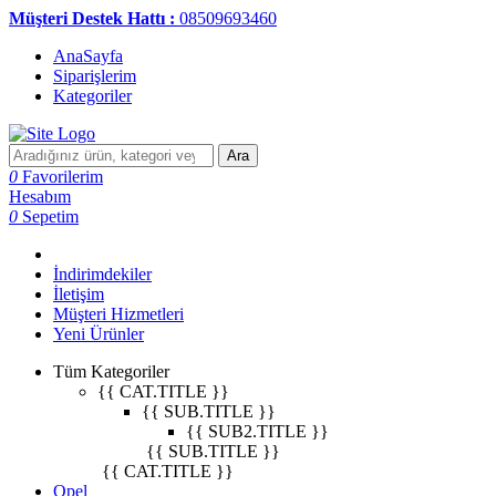
Müşteri Destek Hattı :
08509693460
AnaSayfa
Siparişlerim
Kategoriler
Ara
0
Favorilerim
Hesabım
0
Sepetim
İndirimdekiler
İletişim
Müşteri Hizmetleri
Yeni Ürünler
Tüm Kategoriler
{{ CAT.TITLE }}
{{ SUB.TITLE }}
{{ SUB2.TITLE }}
{{ SUB.TITLE }}
{{ CAT.TITLE }}
Opel