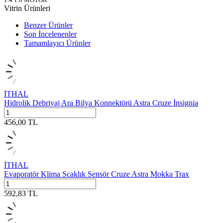
Vitrin Ürünleri
Benzer Ürünler
Son İncelenenler
Tamamlayıcı Ürünler
İTHAL
Hidrolik Debriyaj Ara Bilya Konnektörü Astra Cruze İnsignia
456,00
TL
İTHAL
Evaporatör Klima Scaklık Sensör Cruze Astra Mokka Trax
592,83
TL