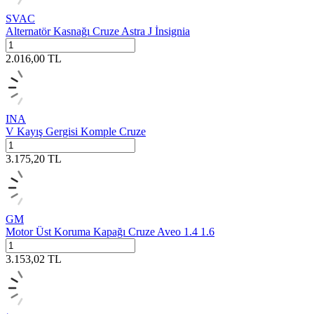
SVAC
Alternatör Kasnağı Cruze Astra J İnsignia
2.016,00
TL
INA
V Kayış Gergisi Komple Cruze
3.175,20
TL
GM
Motor Üst Koruma Kapağı Cruze Aveo 1.4 1.6
3.153,02
TL