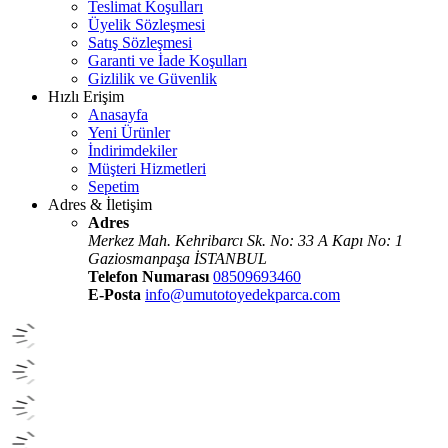
Teslimat Koşulları
Üyelik Sözleşmesi
Satış Sözleşmesi
Garanti ve İade Koşulları
Gizlilik ve Güvenlik
Hızlı Erişim
Anasayfa
Yeni Ürünler
İndirimdekiler
Müşteri Hizmetleri
Sepetim
Adres & İletişim
Adres
Merkez Mah. Kehribarcı Sk. No: 33 A Kapı No: 1
Gaziosmanpaşa İSTANBUL
Telefon Numarası
08509693460
E-Posta
info@umutotoyedekparca.com