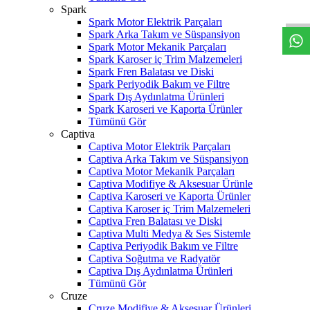
W
h
t
s
a
p
p
D
e
s
t
e
H
a
t
t
Spark
Spark Motor Elektrik Parçaları
Spark Arka Takım ve Süspansiyon
Spark Motor Mekanik Parçaları
Spark Karoser iç Trim Malzemeleri
Spark Fren Balatası ve Diski
Spark Periyodik Bakım ve Filtre
Spark Dış Aydınlatma Ürünleri
Spark Karoseri ve Kaporta Ürünler
Tümünü Gör
Captiva
Captiva Motor Elektrik Parçaları
Captiva Arka Takım ve Süspansiyon
Captiva Motor Mekanik Parçaları
Captiva Modifiye & Aksesuar Ürünle
Captiva Karoseri ve Kaporta Ürünler
Captiva Karoser iç Trim Malzemeleri
Captiva Fren Balatası ve Diski
Captiva Multi Medya & Ses Sistemle
Captiva Periyodik Bakım ve Filtre
Captiva Soğutma ve Radyatör
Captiva Dış Aydınlatma Ürünleri
Tümünü Gör
Cruze
Cruze Modifiye & Aksesuar Ürünleri