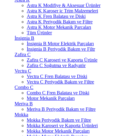
Astra K Modifiye & Aksesuar Ürünler
Astra K Karoser iç Trim Malzemeleri
Astra K Fren Balatası ve Diski
Astra K Periyodik Bakım ve Filtre
Astra K Motor Mekanik Parçaları
Tüm Ürünler
İnsignia B
İnsignia B Motor Elektrik Parçaları
İnsignia B Periyodik Bakım ve Filtr
Zafira C
Zafira C Karoseri ve Kaporta Ürünle
Zafira C Soğutma ve Radyatör
Vectra C
Vectra C Fren Balatası ve Diski
Vectra C Periyodik Bakım ve Filtre
Combo C
Combo C Fren Balatası ve Diski
Motor Mekanik Parçaları
Meriva B
Meriva B Periyodik Bakım ve Filtre
Mokka
Mokka Periyodik Bakım ve Filtre
Mokka Karoseri ve Kaporta Ürünleri
Mokka Motor Mekanik Parçaları