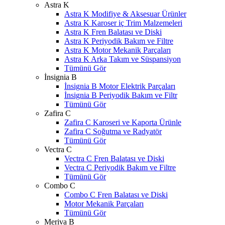
Astra K
Astra K Modifiye & Aksesuar Ürünler
Astra K Karoser iç Trim Malzemeleri
Astra K Fren Balatası ve Diski
Astra K Periyodik Bakım ve Filtre
Astra K Motor Mekanik Parçaları
Astra K Arka Takım ve Süspansiyon
Tümünü Gör
İnsignia B
İnsignia B Motor Elektrik Parçaları
İnsignia B Periyodik Bakım ve Filtr
Tümünü Gör
Zafira C
Zafira C Karoseri ve Kaporta Ürünle
Zafira C Soğutma ve Radyatör
Tümünü Gör
Vectra C
Vectra C Fren Balatası ve Diski
Vectra C Periyodik Bakım ve Filtre
Tümünü Gör
Combo C
Combo C Fren Balatası ve Diski
Motor Mekanik Parçaları
Tümünü Gör
Meriva B