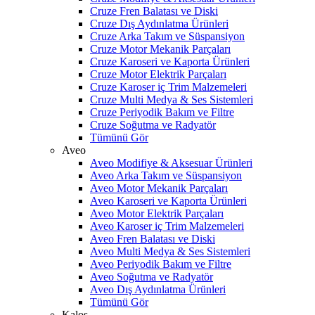
Cruze Fren Balatası ve Diski
Cruze Dış Aydınlatma Ürünleri
Cruze Arka Takım ve Süspansiyon
Cruze Motor Mekanik Parçaları
Cruze Karoseri ve Kaporta Ürünleri
Cruze Motor Elektrik Parçaları
Cruze Karoser iç Trim Malzemeleri
Cruze Multi Medya & Ses Sistemleri
Cruze Periyodik Bakım ve Filtre
Cruze Soğutma ve Radyatör
Tümünü Gör
Aveo
Aveo Modifiye & Aksesuar Ürünleri
Aveo Arka Takım ve Süspansiyon
Aveo Motor Mekanik Parçaları
Aveo Karoseri ve Kaporta Ürünleri
Aveo Motor Elektrik Parçaları
Aveo Karoser iç Trim Malzemeleri
Aveo Fren Balatası ve Diski
Aveo Multi Medya & Ses Sistemleri
Aveo Periyodik Bakım ve Filtre
Aveo Soğutma ve Radyatör
Aveo Dış Aydınlatma Ürünleri
Tümünü Gör
Kalos