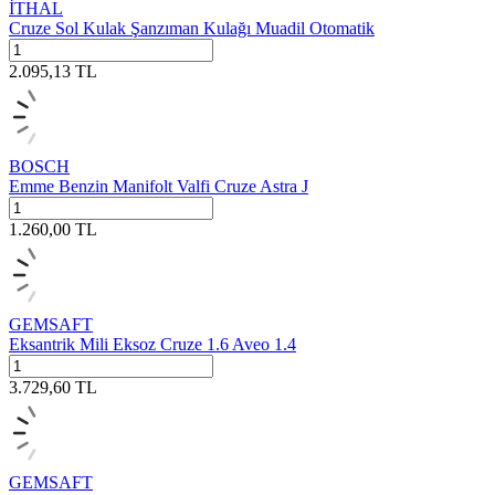
İTHAL
Cruze Sol Kulak Şanzıman Kulağı Muadil Otomatik
2.095,13
TL
BOSCH
Emme Benzin Manifolt Valfi Cruze Astra J
1.260,00
TL
GEMSAFT
Eksantrik Mili Eksoz Cruze 1.6 Aveo 1.4
3.729,60
TL
GEMSAFT