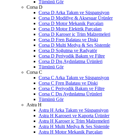
Tümünü Gör
Corsa D
Corsa D Arka Takım ve Süspansiyon
Corsa D Modifiye & Aksesuar Ürünler
Corsa D Motor Mekanik Parçaları
Corsa D Motor Elektrik Parçaları
Corsa D Karoser iç Trim Malzemeleri
Corsa D Fren Balatası ve Diski
Corsa D Multi Medya & Ses Sistemle
Corsa D Soğutma ve Radyatör
Corsa D Periyodik Bakım ve Filtre
Corsa D Dış Aydınlatma Ürünleri
Tümünü Gör
Corsa C
Corsa C Arka Takım ve Süspansiyon
Corsa C Fren Balatası ve Diski
Corsa C Periyodik Bakım ve Filtre
Corsa C Dış Aydınlatma Ürünleri
Tümünü Gör
Astra H
Astra H Arka Takım ve Süspansiyon
Astra H Karoseri ve Kaporta Ürünler
Astra H Karoser iç Trim Malzemeleri
Astra H Multi Medya & Ses Sistemle
Astra H Motor Mekanik Parçaları