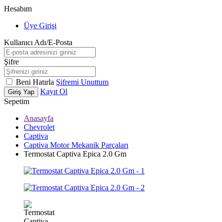
Hesabım
Üye Girişi
Kullanıcı Adı/E-Posta
Şifre
Beni Hatırla
Şifremi Unuttum
Kayıt Ol
Giriş Yap
Sepetim
Anasayfa
Chevrolet
Captiva
Captiva Motor Mekanik Parçaları
Termostat Captiva Epica 2.0 Gm