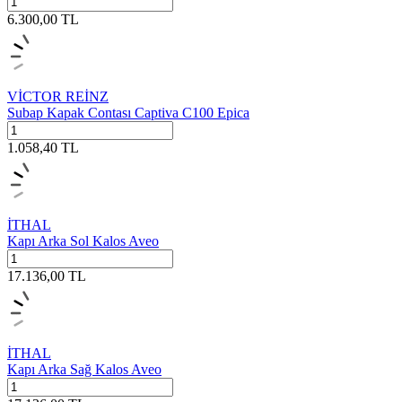
6.300,00
TL
VİCTOR REİNZ
Subap Kapak Contası Captiva C100 Epica
1.058,40
TL
İTHAL
Kapı Arka Sol Kalos Aveo
17.136,00
TL
İTHAL
Kapı Arka Sağ Kalos Aveo