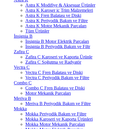
Astra K Modifiye & Aksesuar Ürünler
Astra K Karoser iç Trim Malzemeleri
Astra K Fren Balatası ve Diski
Astra K Periyodik Bakım ve Filtre
Astra K Motor Mekanik Parçaları
Tüm Ürünler
İnsignia B
İnsignia B Motor Elektrik Parçaları
İnsignia B Periyodik Bakım ve Filtr
Zafira C
Zafira C Karoseri ve Kaporta Ürünle
Zafira C Soğutma ve Radyatör
Vectra C
Vectra C Fren Balatası ve Diski
Vectra C Periyodik Bakım ve Filtre
Combo C
Combo C Fren Balatası ve Diski
Motor Mekanik Parçaları
Meriva B
Meriva B Periyodik Bakım ve Filtre
Mokka
Mokka Periyodik Bakım ve Filtre
Mokka Karoseri ve Kaporta Ürünleri
Mokka Motor Mekanik Parçaları