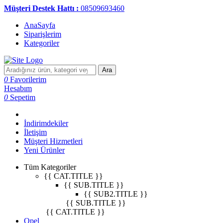
Müşteri Destek Hattı :
08509693460
AnaSayfa
Siparişlerim
Kategoriler
Ara
0
Favorilerim
Hesabım
0
Sepetim
İndirimdekiler
İletişim
Müşteri Hizmetleri
Yeni Ürünler
Tüm Kategoriler
{{ CAT.TITLE }}
{{ SUB.TITLE }}
{{ SUB2.TITLE }}
{{ SUB.TITLE }}
{{ CAT.TITLE }}
Opel