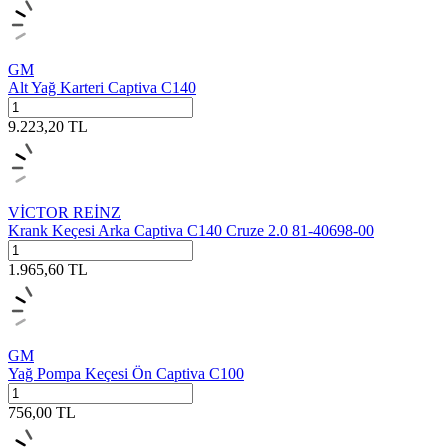
GM
Alt Yağ Karteri Captiva C140
9.223,20
TL
VİCTOR REİNZ
Krank Keçesi Arka Captiva C140 Cruze 2.0 81-40698-00
1.965,60
TL
GM
Yağ Pompa Keçesi Ön Captiva C100
756,00
TL