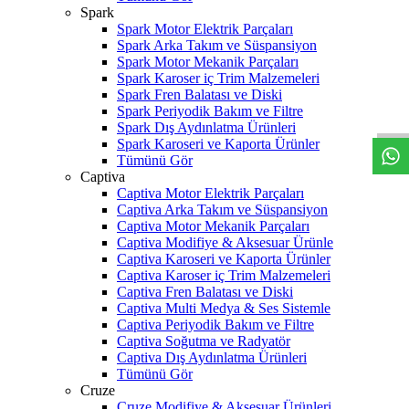
Spark
Spark Motor Elektrik Parçaları
Spark Arka Takım ve Süspansiyon
Spark Motor Mekanik Parçaları
Spark Karoser iç Trim Malzemeleri
W
h
t
s
a
p
p
D
e
s
t
e
H
a
t
t
Spark Fren Balatası ve Diski
Spark Periyodik Bakım ve Filtre
Spark Dış Aydınlatma Ürünleri
Spark Karoseri ve Kaporta Ürünler
Tümünü Gör
Captiva
Captiva Motor Elektrik Parçaları
Captiva Arka Takım ve Süspansiyon
Captiva Motor Mekanik Parçaları
Captiva Modifiye & Aksesuar Ürünle
Captiva Karoseri ve Kaporta Ürünler
Captiva Karoser iç Trim Malzemeleri
Captiva Fren Balatası ve Diski
Captiva Multi Medya & Ses Sistemle
Captiva Periyodik Bakım ve Filtre
Captiva Soğutma ve Radyatör
Captiva Dış Aydınlatma Ürünleri
Tümünü Gör
Cruze
Cruze Modifiye & Aksesuar Ürünleri