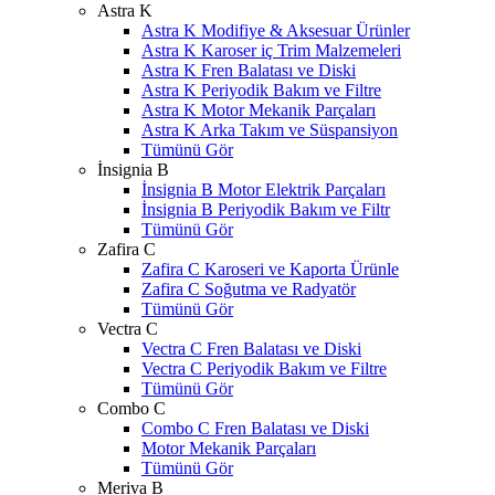
Astra K
Astra K Modifiye & Aksesuar Ürünler
Astra K Karoser iç Trim Malzemeleri
Astra K Fren Balatası ve Diski
Astra K Periyodik Bakım ve Filtre
Astra K Motor Mekanik Parçaları
Astra K Arka Takım ve Süspansiyon
Tümünü Gör
İnsignia B
İnsignia B Motor Elektrik Parçaları
İnsignia B Periyodik Bakım ve Filtr
Tümünü Gör
Zafira C
Zafira C Karoseri ve Kaporta Ürünle
Zafira C Soğutma ve Radyatör
Tümünü Gör
Vectra C
Vectra C Fren Balatası ve Diski
Vectra C Periyodik Bakım ve Filtre
Tümünü Gör
Combo C
Combo C Fren Balatası ve Diski
Motor Mekanik Parçaları
Tümünü Gör
Meriva B