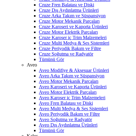
Cruze Fren Balatası ve Diski
Cruze Dış Aydınlatma Ürünleri
Cruze Arka Takım ve Süspansiyon
Cruze Motor Mekanik Parçaları
Cruze Karoseri ve Kaporta Ürünleri
Cruze Motor Elektrik Parçaları
Cruze Karoser iç Trim Malzemeleri
Cruze Multi Medya & Ses Sistemleri
Cruze Periyodik Bakım ve Filtre
Cruze Soğutma ve Radyatör
Tümünü Gör
Aveo
Aveo Modifiye & Aksesuar Ürünleri
Aveo Arka Takım ve Süspansiyon
Aveo Motor Mekanik Parçaları
Aveo Karoseri ve Kaporta Ürünleri
Aveo Motor Elektrik Parçaları
Aveo Karoser iç Trim Malzemeleri
Aveo Fren Balatası ve Diski
Aveo Multi Medya & Ses Sistemleri
Aveo Periyodik Bakım ve Filtre
Aveo Soğutma ve Radyatör
Aveo Dış Aydınlatma Ürünleri
Tümünü Gör
Kalos