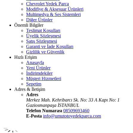
Chevrolet Yedek Parça
Modifiye & Aksesuar Ürünleri
Multimedya & Ses Sistemleri
Diğer Ürünler
Önemli Bilgiler
Teslimat Koşulları
Üyelik Sözleşmesi
Satış Sözleşmesi
Garanti ve İade Koşulları
Gizlilik ve Güvenlik
Hızlı Erişim
Anasayfa
Yeni Ürünler
İndirimdekiler
Müşteri Hizmetleri
Sepetim
Adres & İletişim
Adres
Merkez Mah. Kehribarcı Sk. No: 33 A Kapı No: 1
Gaziosmanpaşa İSTANBUL
Telefon Numarası
08509693460
E-Posta
info@umutotoyedekparca.com