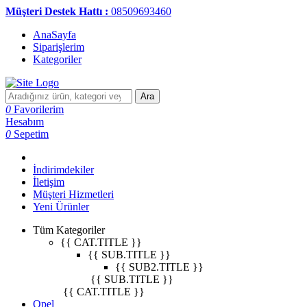
Müşteri Destek Hattı :
08509693460
AnaSayfa
Siparişlerim
Kategoriler
Ara
0
Favorilerim
Hesabım
0
Sepetim
İndirimdekiler
İletişim
Müşteri Hizmetleri
Yeni Ürünler
Tüm Kategoriler
{{ CAT.TITLE }}
{{ SUB.TITLE }}
{{ SUB2.TITLE }}
{{ SUB.TITLE }}
{{ CAT.TITLE }}
Opel