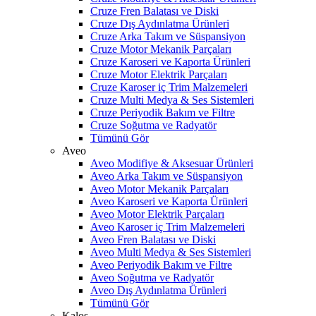
Cruze Fren Balatası ve Diski
Cruze Dış Aydınlatma Ürünleri
Cruze Arka Takım ve Süspansiyon
Cruze Motor Mekanik Parçaları
Cruze Karoseri ve Kaporta Ürünleri
Cruze Motor Elektrik Parçaları
Cruze Karoser iç Trim Malzemeleri
Cruze Multi Medya & Ses Sistemleri
Cruze Periyodik Bakım ve Filtre
Cruze Soğutma ve Radyatör
Tümünü Gör
Aveo
Aveo Modifiye & Aksesuar Ürünleri
Aveo Arka Takım ve Süspansiyon
Aveo Motor Mekanik Parçaları
Aveo Karoseri ve Kaporta Ürünleri
Aveo Motor Elektrik Parçaları
Aveo Karoser iç Trim Malzemeleri
Aveo Fren Balatası ve Diski
Aveo Multi Medya & Ses Sistemleri
Aveo Periyodik Bakım ve Filtre
Aveo Soğutma ve Radyatör
Aveo Dış Aydınlatma Ürünleri
Tümünü Gör
Kalos