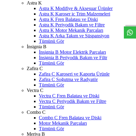
Astra K
W
h
t
s
a
p
p
D
e
s
t
e
H
a
t
t
Astra K Modifiye & Aksesuar Ürünler
Astra K Karoser iç Trim Malzemeleri
Astra K Fren Balatası ve Diski
Astra K Periyodik Bakım ve Filtre
Astra K Motor Mekanik Parçaları
Astra K Arka Takım ve Süspansiyon
Tümünü Gör
İnsignia B
İnsignia B Motor Elektrik Parçaları
İnsignia B Periyodik Bakım ve Filtr
Tümünü Gör
Zafira C
Zafira C Karoseri ve Kaporta Ürünle
Zafira C Soğutma ve Radyatör
Tümünü Gör
Vectra C
Vectra C Fren Balatası ve Diski
Vectra C Periyodik Bakım ve Filtre
Tümünü Gör
Combo C
Combo C Fren Balatası ve Diski
Motor Mekanik Parçaları
Tümünü Gör
Meriva B