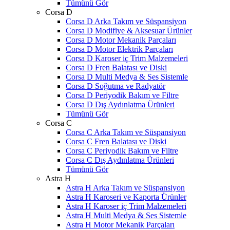
Tümünü Gör
Corsa D
Corsa D Arka Takım ve Süspansiyon
Corsa D Modifiye & Aksesuar Ürünler
Corsa D Motor Mekanik Parçaları
Corsa D Motor Elektrik Parçaları
Corsa D Karoser iç Trim Malzemeleri
Corsa D Fren Balatası ve Diski
Corsa D Multi Medya & Ses Sistemle
Corsa D Soğutma ve Radyatör
Corsa D Periyodik Bakım ve Filtre
Corsa D Dış Aydınlatma Ürünleri
Tümünü Gör
Corsa C
Corsa C Arka Takım ve Süspansiyon
Corsa C Fren Balatası ve Diski
Corsa C Periyodik Bakım ve Filtre
Corsa C Dış Aydınlatma Ürünleri
Tümünü Gör
Astra H
Astra H Arka Takım ve Süspansiyon
Astra H Karoseri ve Kaporta Ürünler
Astra H Karoser iç Trim Malzemeleri
Astra H Multi Medya & Ses Sistemle
Astra H Motor Mekanik Parçaları