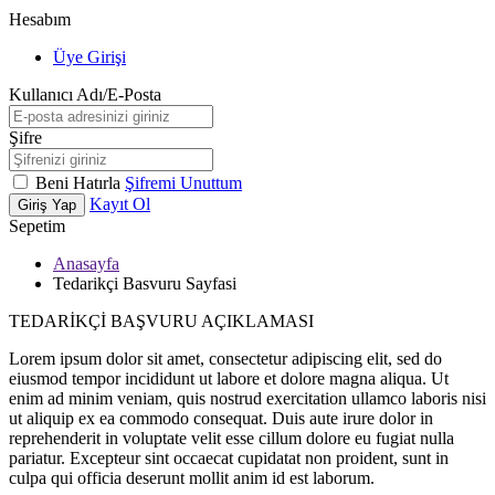
Hesabım
Üye Girişi
Kullanıcı Adı/E-Posta
Şifre
Beni Hatırla
Şifremi Unuttum
Kayıt Ol
Giriş Yap
Sepetim
Anasayfa
Tedarikçi Basvuru Sayfasi
TEDARİKÇİ BAŞVURU AÇIKLAMASI
Lorem ipsum dolor sit amet, consectetur adipiscing elit, sed do
eiusmod tempor incididunt ut labore et dolore magna aliqua. Ut
enim ad minim veniam, quis nostrud exercitation ullamco laboris nisi
ut aliquip ex ea commodo consequat. Duis aute irure dolor in
reprehenderit in voluptate velit esse cillum dolore eu fugiat nulla
pariatur. Excepteur sint occaecat cupidatat non proident, sunt in
culpa qui officia deserunt mollit anim id est laborum.