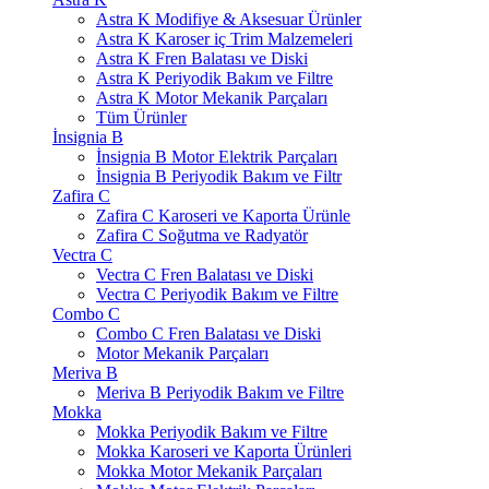
Astra K Modifiye & Aksesuar Ürünler
Astra K Karoser iç Trim Malzemeleri
Astra K Fren Balatası ve Diski
Astra K Periyodik Bakım ve Filtre
Astra K Motor Mekanik Parçaları
Tüm Ürünler
İnsignia B
İnsignia B Motor Elektrik Parçaları
İnsignia B Periyodik Bakım ve Filtr
Zafira C
Zafira C Karoseri ve Kaporta Ürünle
Zafira C Soğutma ve Radyatör
Vectra C
Vectra C Fren Balatası ve Diski
Vectra C Periyodik Bakım ve Filtre
Combo C
Combo C Fren Balatası ve Diski
Motor Mekanik Parçaları
Meriva B
Meriva B Periyodik Bakım ve Filtre
Mokka
Mokka Periyodik Bakım ve Filtre
Mokka Karoseri ve Kaporta Ürünleri
Mokka Motor Mekanik Parçaları