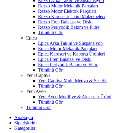
Rezzo Arka Takım ve Süspansiyon
Rezzo Motor Mekanik Parçaları
Rezzo Motor Elektrik Parçaları
Rezzo Karoser iç Trim Malzemeleri
Rezzo Fren Balatası ve Diski
Rezzo Periyodik Bakım ve Filtre
Tümünü Gör
Epica
Epica Arka Takım ve Süspansiyon
Epica Motor Mekanik Parçaları
Epica Karoseri ve Kaporta Ürünleri
Epica Fren Balatası ve Diski
Epica Periyodik Bakım ve Filtre
Tümünü Gör
Yeni Captiva
Yeni Captiva Multi Medya & Ses Sis
Tümünü Gör
Yeni Aveo
Yeni Aveo Modifiye & Aksesuar Ürünl
Tümünü Gör
Tümünü Gör
AnaSayfa
Siparişlerim
Kategoriler