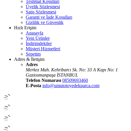
Teslimat Koşulları
Üyelik Sözleşmesi
Satış Sözleşmesi
Garanti ve İade Koşulları
Gizlilik ve Güvenlik
Hızlı Erişim
Anasayfa
Yeni Ürünler
İndirimdekiler
Müşteri Hizmetleri
Sepetim
Adres & İletişim
Adres
Merkez Mah. Kehribarcı Sk. No: 33 A Kapı No: 1
Gaziosmanpaşa İSTANBUL
Telefon Numarası
08509693460
E-Posta
info@umutotoyedekparca.com