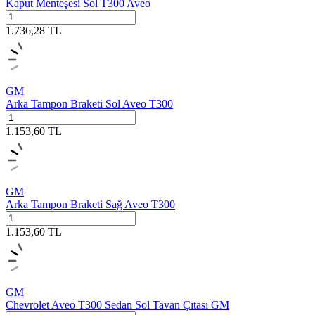
Kaput Menteşesi Sol T300 Aveo
1.736,28
TL
GM
Arka Tampon Braketi Sol Aveo T300
1.153,60
TL
GM
Arka Tampon Braketi Sağ Aveo T300
1.153,60
TL
GM
Chevrolet Aveo T300 Sedan Sol Tavan Çıtası GM