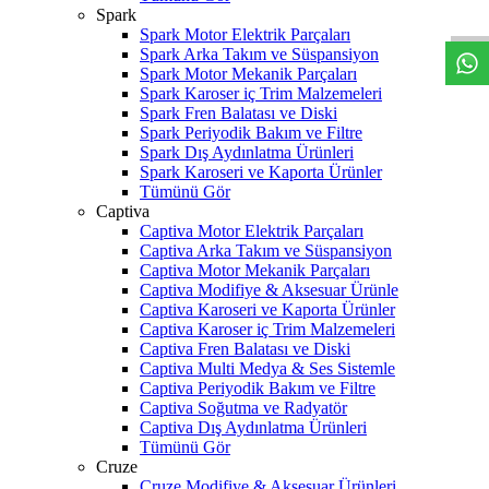
W
h
t
s
a
p
p
D
e
s
t
e
H
a
t
t
Spark
Spark Motor Elektrik Parçaları
Spark Arka Takım ve Süspansiyon
Spark Motor Mekanik Parçaları
Spark Karoser iç Trim Malzemeleri
Spark Fren Balatası ve Diski
Spark Periyodik Bakım ve Filtre
Spark Dış Aydınlatma Ürünleri
Spark Karoseri ve Kaporta Ürünler
Tümünü Gör
Captiva
Captiva Motor Elektrik Parçaları
Captiva Arka Takım ve Süspansiyon
Captiva Motor Mekanik Parçaları
Captiva Modifiye & Aksesuar Ürünle
Captiva Karoseri ve Kaporta Ürünler
Captiva Karoser iç Trim Malzemeleri
Captiva Fren Balatası ve Diski
Captiva Multi Medya & Ses Sistemle
Captiva Periyodik Bakım ve Filtre
Captiva Soğutma ve Radyatör
Captiva Dış Aydınlatma Ürünleri
Tümünü Gör
Cruze
Cruze Modifiye & Aksesuar Ürünleri