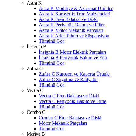
Astra K
Astra K Modifiye & Aksesuar Ürünler
Astra K Karoser iç Trim Malzemeleri
Astra K Fren Balatası ve Diski
Astra K Periyodik Bakım ve Filtre
Astra K Motor Mekanik Parçaları
Astra K Arka Takım ve Süspansiyon
Tümünü Gör
İnsignia B
İnsignia B Motor Elektrik Parçaları
İnsignia B Periyodik Bakım ve Filtr
Tümünü Gör
Zafira C
Zafira C Karoseri ve Kaporta Ürünle
Zafira C Soğutma ve Radyatör
Tümünü Gör
Vectra C
Vectra C Fren Balatası ve Diski
Vectra C Periyodik Bakım ve Filtre
Tümünü Gör
Combo C
Combo C Fren Balatası ve Diski
Motor Mekanik Parçaları
Tümünü Gör
Meriva B