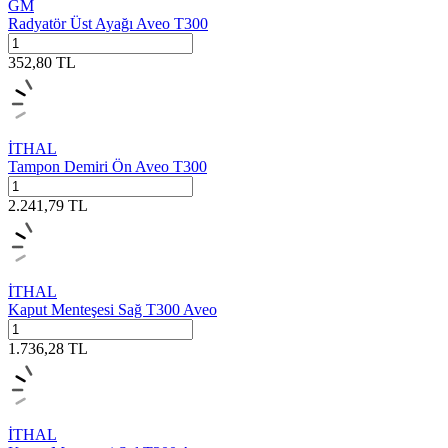
GM
Radyatör Üst Ayağı Aveo T300
352,80
TL
İTHAL
Tampon Demiri Ön Aveo T300
2.241,79
TL
İTHAL
Kaput Menteşesi Sağ T300 Aveo
1.736,28
TL
İTHAL