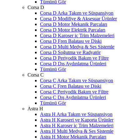
Tümünü Gör
Corsa D
Corsa D Arka Takım ve Süspansiyon
Corsa D Modifiye & Aksesuar Ürünler
Corsa D Motor Mekanik Parçaları
Corsa D Motor Elektrik Parçaları
Corsa D Karoser iç Trim Malzemeleri
Corsa D Fren Balatası ve Diski
Corsa D Multi Medya & Ses Sistemle
Corsa D Soğutma ve Radyatör
Corsa D Periyodik Bakım ve Filtre
Corsa D Dış Aydınlatma Ürünleri
Tümünü Gör
Corsa C
Corsa C Arka Takım ve Süspansiyon
Corsa C Fren Balatası ve Diski
Corsa C Periyodik Bakım ve Filtre
Corsa C Dış Aydınlatma Ürünleri
Tümünü Gör
Astra H
Astra H Arka Takım ve Süspansiyon
Astra H Karoseri ve Kaporta Ürünler
Astra H Karoser iç Trim Malzemeleri
Astra H Multi Medya & Ses Sistemle
Astra H Motor Mekanik Parçaları