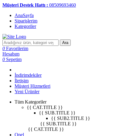
Müşteri Destek Hattı :
08509693460
AnaSayfa
Siparişlerim
Kategoriler
Ara
0
Favorilerim
Hesabım
0
Sepetim
İndirimdekiler
İletişim
Müşteri Hizmetleri
Yeni Ürünler
Tüm Kategoriler
{{ CAT.TITLE }}
{{ SUB.TITLE }}
{{ SUB2.TITLE }}
{{ SUB.TITLE }}
{{ CAT.TITLE }}
Opel