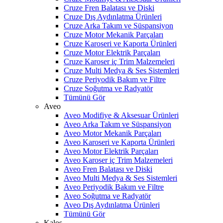
Cruze Fren Balatası ve Diski
Cruze Dış Aydınlatma Ürünleri
Cruze Arka Takım ve Süspansiyon
Cruze Motor Mekanik Parçaları
Cruze Karoseri ve Kaporta Ürünleri
Cruze Motor Elektrik Parçaları
Cruze Karoser iç Trim Malzemeleri
Cruze Multi Medya & Ses Sistemleri
Cruze Periyodik Bakım ve Filtre
Cruze Soğutma ve Radyatör
Tümünü Gör
Aveo
Aveo Modifiye & Aksesuar Ürünleri
Aveo Arka Takım ve Süspansiyon
Aveo Motor Mekanik Parçaları
Aveo Karoseri ve Kaporta Ürünleri
Aveo Motor Elektrik Parçaları
Aveo Karoser iç Trim Malzemeleri
Aveo Fren Balatası ve Diski
Aveo Multi Medya & Ses Sistemleri
Aveo Periyodik Bakım ve Filtre
Aveo Soğutma ve Radyatör
Aveo Dış Aydınlatma Ürünleri
Tümünü Gör
Kalos