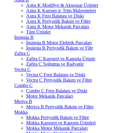
Astra K Modifiye & Aksesuar Ürünler
Astra K Karoser iç Trim Malzemeleri
Astra K Fren Balatası ve Diski
Astra K Periyodik Bakım ve Filtre
Astra K Motor Mekanik Parçaları
Tüm Ürünler
İnsignia B
İnsignia B Motor Elektrik Parçaları
İnsignia B Periyodik Bakım ve Filtr
Zafira C
Zafira C Karoseri ve Kaporta Ürünle
Zafira C Soğutma ve Radyatör
Vectra C
Vectra C Fren Balatası ve Diski
Vectra C Periyodik Bakım ve Filtre
Combo C
Combo C Fren Balatası ve Diski
Motor Mekanik Parçaları
Meriva B
Meriva B Periyodik Bakım ve Filtre
Mokka
Mokka Periyodik Bakım ve Filtre
Mokka Karoseri ve Kaporta Ürünleri
Mokka Motor Mekanik Parçaları