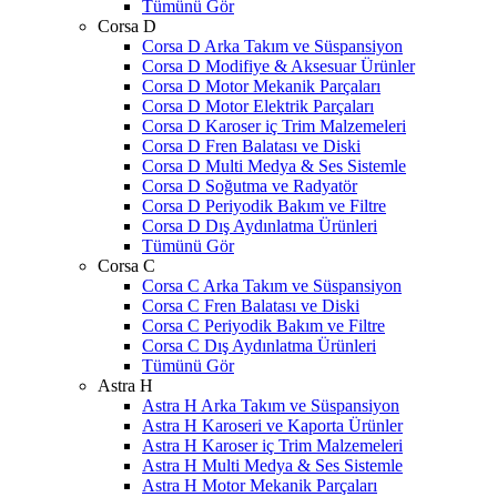
Tümünü Gör
Corsa D
Corsa D Arka Takım ve Süspansiyon
Corsa D Modifiye & Aksesuar Ürünler
Corsa D Motor Mekanik Parçaları
Corsa D Motor Elektrik Parçaları
Corsa D Karoser iç Trim Malzemeleri
Corsa D Fren Balatası ve Diski
Corsa D Multi Medya & Ses Sistemle
Corsa D Soğutma ve Radyatör
Corsa D Periyodik Bakım ve Filtre
Corsa D Dış Aydınlatma Ürünleri
Tümünü Gör
Corsa C
Corsa C Arka Takım ve Süspansiyon
Corsa C Fren Balatası ve Diski
Corsa C Periyodik Bakım ve Filtre
Corsa C Dış Aydınlatma Ürünleri
Tümünü Gör
Astra H
Astra H Arka Takım ve Süspansiyon
Astra H Karoseri ve Kaporta Ürünler
Astra H Karoser iç Trim Malzemeleri
Astra H Multi Medya & Ses Sistemle
Astra H Motor Mekanik Parçaları