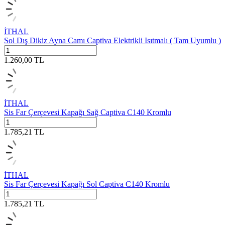
İTHAL
Sol Dış Dikiz Ayna Camı Captiva Elektrikli Isıtmalı ( Tam Uyumlu )
1.260,00
TL
İTHAL
Sis Far Çerçevesi Kapağı Sağ Captiva C140 Kromlu
1.785,21
TL
İTHAL
Sis Far Çerçevesi Kapağı Sol Captiva C140 Kromlu
1.785,21
TL