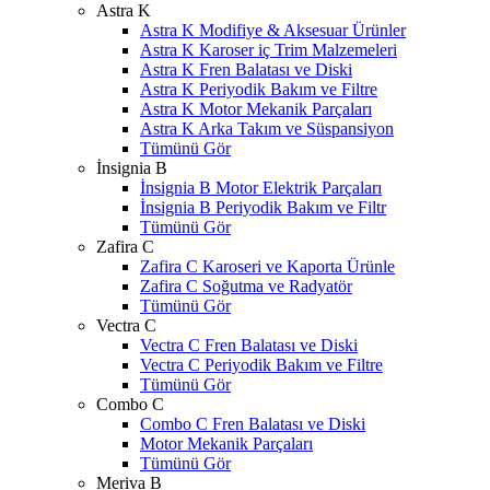
Astra K
Astra K Modifiye & Aksesuar Ürünler
Astra K Karoser iç Trim Malzemeleri
Astra K Fren Balatası ve Diski
Astra K Periyodik Bakım ve Filtre
Astra K Motor Mekanik Parçaları
Astra K Arka Takım ve Süspansiyon
Tümünü Gör
İnsignia B
İnsignia B Motor Elektrik Parçaları
İnsignia B Periyodik Bakım ve Filtr
Tümünü Gör
Zafira C
Zafira C Karoseri ve Kaporta Ürünle
Zafira C Soğutma ve Radyatör
Tümünü Gör
Vectra C
Vectra C Fren Balatası ve Diski
Vectra C Periyodik Bakım ve Filtre
Tümünü Gör
Combo C
Combo C Fren Balatası ve Diski
Motor Mekanik Parçaları
Tümünü Gör
Meriva B