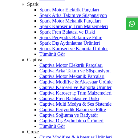
W
h
t
s
a
p
p
D
e
s
t
e
H
a
t
t
Spark
Spark Motor Elektrik Parçaları
Spark Arka Takım ve Süspansiyon
Spark Motor Mekanik Parçaları
Spark Karoser iç Trim Malzemeleri
Spark Fren Balatası ve Diski
Spark Periyodik Bakım ve Filtre
Spark Dış Aydınlatma Ürünleri
Spark Karoseri ve Kaporta Ürünler
Tümünü Gör
Captiva
Captiva Motor Elektrik Parçaları
Captiva Arka Takım ve Süspansiyon
Captiva Motor Mekanik Parçaları
Captiva Modifiye & Aksesuar Ürünle
Captiva Karoseri ve Kaporta Ürünler
Captiva Karoser iç Trim Malzemeleri
Captiva Fren Balatası ve Diski
Captiva Multi Medya & Ses Sistemle
Captiva Periyodik Bakım ve Filtre
Captiva Soğutma ve Radyatör
Captiva Dış Aydınlatma Ürünleri
Tümünü Gör
Cruze
Cruze Modifiye & Aksesuar Ürünleri