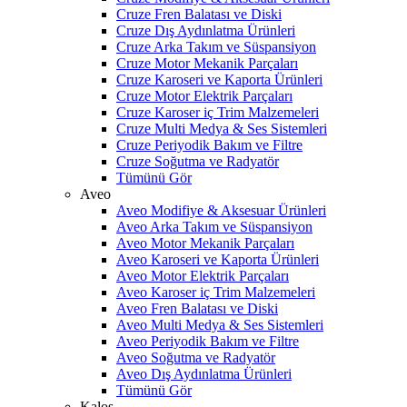
Cruze Fren Balatası ve Diski
Cruze Dış Aydınlatma Ürünleri
Cruze Arka Takım ve Süspansiyon
Cruze Motor Mekanik Parçaları
Cruze Karoseri ve Kaporta Ürünleri
Cruze Motor Elektrik Parçaları
Cruze Karoser iç Trim Malzemeleri
Cruze Multi Medya & Ses Sistemleri
Cruze Periyodik Bakım ve Filtre
Cruze Soğutma ve Radyatör
Tümünü Gör
Aveo
Aveo Modifiye & Aksesuar Ürünleri
Aveo Arka Takım ve Süspansiyon
Aveo Motor Mekanik Parçaları
Aveo Karoseri ve Kaporta Ürünleri
Aveo Motor Elektrik Parçaları
Aveo Karoser iç Trim Malzemeleri
Aveo Fren Balatası ve Diski
Aveo Multi Medya & Ses Sistemleri
Aveo Periyodik Bakım ve Filtre
Aveo Soğutma ve Radyatör
Aveo Dış Aydınlatma Ürünleri
Tümünü Gör
Kalos