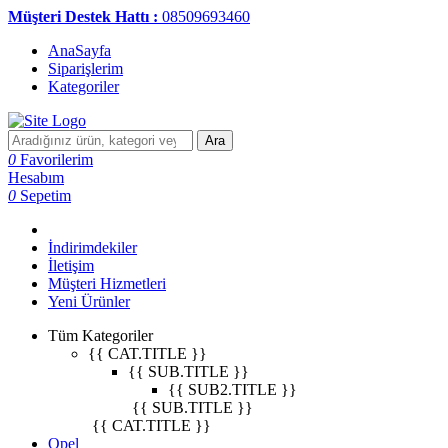
Müşteri Destek Hattı :
08509693460
AnaSayfa
Siparişlerim
Kategoriler
Ara
0
Favorilerim
Hesabım
0
Sepetim
İndirimdekiler
İletişim
Müşteri Hizmetleri
Yeni Ürünler
Tüm Kategoriler
{{ CAT.TITLE }}
{{ SUB.TITLE }}
{{ SUB2.TITLE }}
{{ SUB.TITLE }}
{{ CAT.TITLE }}
Opel