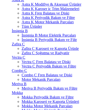
Astra K Modifiye & Aksesuar Ürünler
Astra K Karoser iç Trim Malzemeleri
Astra K Fren Balatası ve Diski
Astra K Periyodik Bakım ve Filtre
Astra K Motor Mekanik Parçaları
Tüm Ürünler
İnsignia B
İnsignia B Motor Elektrik Parçaları
İnsignia B Periyodik Bakım ve Filtr
Zafira C
Zafira C Karoseri ve Kaporta Ürünle
Zafira C Soğutma ve Radyatör
Vectra C
Vectra C Fren Balatası ve Diski
Vectra C Periyodik Bakım ve Filtre
Combo C
Combo C Fren Balatası ve Diski
Motor Mekanik Parçaları
Meriva B
Meriva B Periyodik Bakım ve Filtre
Mokka
Mokka Periyodik Bakım ve Filtre
Mokka Karoseri ve Kaporta Ürünleri
Mokka Motor Mekanik Parçaları