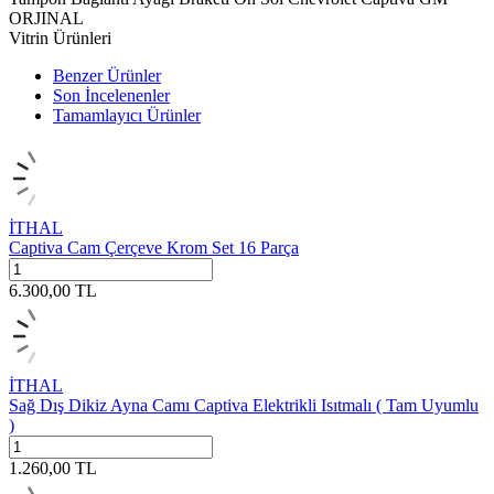
ORJINAL
Vitrin Ürünleri
Benzer Ürünler
Son İncelenenler
Tamamlayıcı Ürünler
İTHAL
Captiva Cam Çerçeve Krom Set 16 Parça
6.300,00
TL
İTHAL
Sağ Dış Dikiz Ayna Camı Captiva Elektrikli Isıtmalı ( Tam Uyumlu
)
1.260,00
TL