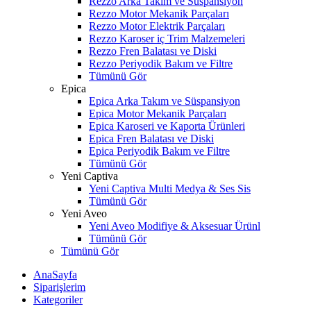
Rezzo Arka Takım ve Süspansiyon
Rezzo Motor Mekanik Parçaları
Rezzo Motor Elektrik Parçaları
Rezzo Karoser iç Trim Malzemeleri
Rezzo Fren Balatası ve Diski
Rezzo Periyodik Bakım ve Filtre
Tümünü Gör
Epica
Epica Arka Takım ve Süspansiyon
Epica Motor Mekanik Parçaları
Epica Karoseri ve Kaporta Ürünleri
Epica Fren Balatası ve Diski
Epica Periyodik Bakım ve Filtre
Tümünü Gör
Yeni Captiva
Yeni Captiva Multi Medya & Ses Sis
Tümünü Gör
Yeni Aveo
Yeni Aveo Modifiye & Aksesuar Ürünl
Tümünü Gör
Tümünü Gör
AnaSayfa
Siparişlerim
Kategoriler