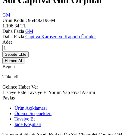
Sol Captiva Gm Orjinal
GM
Ürün Kodu :
96448219GM
1.106,34
TL
Daha Fazla
GM
Daha Fazla
Captiva Karoseri ve Kaporta Ürünler
Adet
Sepete Ekle
Hemen Al
Beğen
Tükendi
Gelince Haber Ver
Listeye Ekle
Tavsiye Et
Yorum Yap
Fiyat Alarmı
Paylaş
Ürün Açıklaması
Ödeme Seçenekleri
Tavsiye Et
İade Koşulları
Tampon Bağlantı Ayağı Braketi Ön Sol Chevrolet Captiva GM