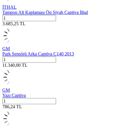
İTHAL
Tampon Alt Kaplaması Ön Siyah Captiva İthal
3.685,25
TL
GM
Park Sensörü Arka Captiva C140 2013
11.340,00
TL
GM
Yazı Captiva
786,24
TL