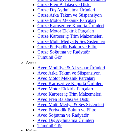
Cruze Fren Balatası ve Diski
Cruze Dış Aydınlatma Ürünleri
Cruze Arka Takım ve Süspansiyon
Cruze Motor Mekanik Parçaları
Cruze Karoseri ve Kaporta Ürünleri
Cruze Motor Elektrik Parçaları
Cruze Karoser iç Trim Malzemeleri
Cruze Multi Medya & Ses Sistemleri
Cruze Periyodik Bakım ve Filtre
Cruze Soğutma ve Radyatör
Tümünü Gör
Aveo
Aveo Modifiye & Aksesuar Ürünleri
Aveo Arka Takım ve Süspansiyon
Aveo Motor Mekanik Parçaları
Aveo Karoseri ve Kaporta Ürünleri
Aveo Motor Elektrik Parçaları
Aveo Karoser iç Trim Malzemeleri
Aveo Fren Balatası ve Diski
Aveo Multi Medya & Ses Sistemleri
Aveo Periyodik Bakım ve Filtre
Aveo Soğutma ve Radyatör
Aveo Dış Aydınlatma Ürünleri
Tümünü Gör
Kalos