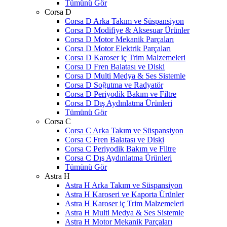
Tümünü Gör
Corsa D
Corsa D Arka Takım ve Süspansiyon
Corsa D Modifiye & Aksesuar Ürünler
Corsa D Motor Mekanik Parçaları
Corsa D Motor Elektrik Parçaları
Corsa D Karoser iç Trim Malzemeleri
Corsa D Fren Balatası ve Diski
Corsa D Multi Medya & Ses Sistemle
Corsa D Soğutma ve Radyatör
Corsa D Periyodik Bakım ve Filtre
Corsa D Dış Aydınlatma Ürünleri
Tümünü Gör
Corsa C
Corsa C Arka Takım ve Süspansiyon
Corsa C Fren Balatası ve Diski
Corsa C Periyodik Bakım ve Filtre
Corsa C Dış Aydınlatma Ürünleri
Tümünü Gör
Astra H
Astra H Arka Takım ve Süspansiyon
Astra H Karoseri ve Kaporta Ürünler
Astra H Karoser iç Trim Malzemeleri
Astra H Multi Medya & Ses Sistemle
Astra H Motor Mekanik Parçaları