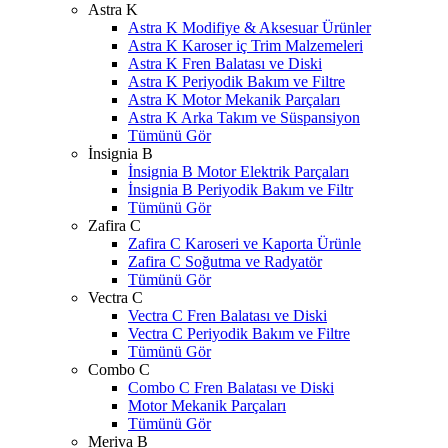
Astra K
Astra K Modifiye & Aksesuar Ürünler
Astra K Karoser iç Trim Malzemeleri
Astra K Fren Balatası ve Diski
Astra K Periyodik Bakım ve Filtre
Astra K Motor Mekanik Parçaları
Astra K Arka Takım ve Süspansiyon
Tümünü Gör
İnsignia B
İnsignia B Motor Elektrik Parçaları
İnsignia B Periyodik Bakım ve Filtr
Tümünü Gör
Zafira C
Zafira C Karoseri ve Kaporta Ürünle
Zafira C Soğutma ve Radyatör
Tümünü Gör
Vectra C
Vectra C Fren Balatası ve Diski
Vectra C Periyodik Bakım ve Filtre
Tümünü Gör
Combo C
Combo C Fren Balatası ve Diski
Motor Mekanik Parçaları
Tümünü Gör
Meriva B