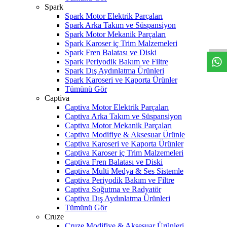
Spark
Spark Motor Elektrik Parçaları
W
h
t
s
a
p
p
D
e
s
t
e
H
a
t
t
Spark Arka Takım ve Süspansiyon
Spark Motor Mekanik Parçaları
Spark Karoser iç Trim Malzemeleri
Spark Fren Balatası ve Diski
Spark Periyodik Bakım ve Filtre
Spark Dış Aydınlatma Ürünleri
Spark Karoseri ve Kaporta Ürünler
Tümünü Gör
Captiva
Captiva Motor Elektrik Parçaları
Captiva Arka Takım ve Süspansiyon
Captiva Motor Mekanik Parçaları
Captiva Modifiye & Aksesuar Ürünle
Captiva Karoseri ve Kaporta Ürünler
Captiva Karoser iç Trim Malzemeleri
Captiva Fren Balatası ve Diski
Captiva Multi Medya & Ses Sistemle
Captiva Periyodik Bakım ve Filtre
Captiva Soğutma ve Radyatör
Captiva Dış Aydınlatma Ürünleri
Tümünü Gör
Cruze
Cruze Modifiye & Aksesuar Ürünleri