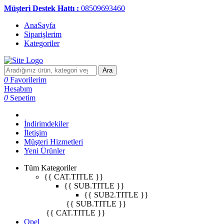
Müşteri Destek Hattı :
08509693460
AnaSayfa
Siparişlerim
Kategoriler
Ara
0
Favorilerim
Hesabım
0
Sepetim
İndirimdekiler
İletişim
Müşteri Hizmetleri
Yeni Ürünler
Tüm Kategoriler
{{ CAT.TITLE }}
{{ SUB.TITLE }}
{{ SUB2.TITLE }}
{{ SUB.TITLE }}
{{ CAT.TITLE }}
Opel