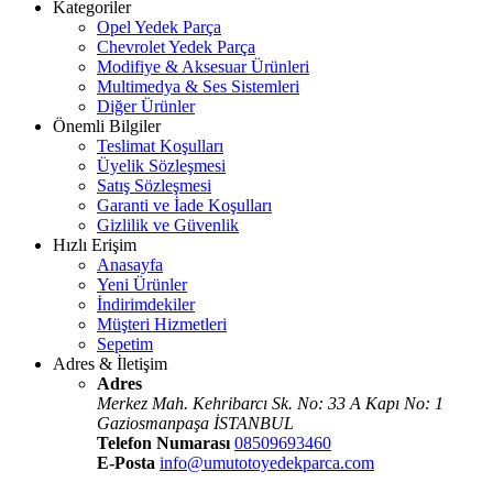
Kategoriler
Opel Yedek Parça
Chevrolet Yedek Parça
Modifiye & Aksesuar Ürünleri
Multimedya & Ses Sistemleri
Diğer Ürünler
Önemli Bilgiler
Teslimat Koşulları
Üyelik Sözleşmesi
Satış Sözleşmesi
Garanti ve İade Koşulları
Gizlilik ve Güvenlik
Hızlı Erişim
Anasayfa
Yeni Ürünler
İndirimdekiler
Müşteri Hizmetleri
Sepetim
Adres & İletişim
Adres
Merkez Mah. Kehribarcı Sk. No: 33 A Kapı No: 1
Gaziosmanpaşa İSTANBUL
Telefon Numarası
08509693460
E-Posta
info@umutotoyedekparca.com