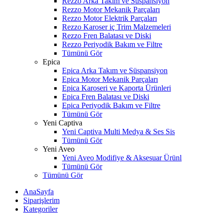
Rezzo Arka Takım ve Süspansiyon
Rezzo Motor Mekanik Parçaları
Rezzo Motor Elektrik Parçaları
Rezzo Karoser iç Trim Malzemeleri
Rezzo Fren Balatası ve Diski
Rezzo Periyodik Bakım ve Filtre
Tümünü Gör
Epica
Epica Arka Takım ve Süspansiyon
Epica Motor Mekanik Parçaları
Epica Karoseri ve Kaporta Ürünleri
Epica Fren Balatası ve Diski
Epica Periyodik Bakım ve Filtre
Tümünü Gör
Yeni Captiva
Yeni Captiva Multi Medya & Ses Sis
Tümünü Gör
Yeni Aveo
Yeni Aveo Modifiye & Aksesuar Ürünl
Tümünü Gör
Tümünü Gör
AnaSayfa
Siparişlerim
Kategoriler