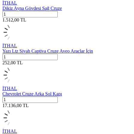
İTHAL
Dikiz Ayna Gövdesi Sağ Cruze
1.512,00
TL
İTHAL
Yazı Ltz Siyah Captiva Cruze Aveo Araçlar İçin
252,00
TL
İTHAL
Chevrolet Cruze Arka Sol Kapı
17.136,00
TL
İTHAL