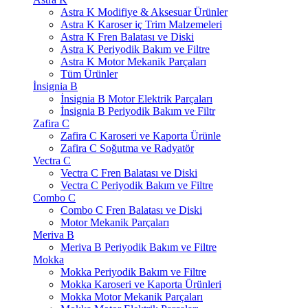
Astra K Modifiye & Aksesuar Ürünler
Astra K Karoser iç Trim Malzemeleri
Astra K Fren Balatası ve Diski
Astra K Periyodik Bakım ve Filtre
Astra K Motor Mekanik Parçaları
Tüm Ürünler
İnsignia B
İnsignia B Motor Elektrik Parçaları
İnsignia B Periyodik Bakım ve Filtr
Zafira C
Zafira C Karoseri ve Kaporta Ürünle
Zafira C Soğutma ve Radyatör
Vectra C
Vectra C Fren Balatası ve Diski
Vectra C Periyodik Bakım ve Filtre
Combo C
Combo C Fren Balatası ve Diski
Motor Mekanik Parçaları
Meriva B
Meriva B Periyodik Bakım ve Filtre
Mokka
Mokka Periyodik Bakım ve Filtre
Mokka Karoseri ve Kaporta Ürünleri
Mokka Motor Mekanik Parçaları