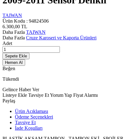
2009-2011 Sensör Delikli
TAIWAN
Ürün Kodu :
94824506
6.300,00
TL
Daha Fazla
TAIWAN
Daha Fazla
Cruze Karoseri ve Kaporta Ürünleri
Adet
Sepete Ekle
Hemen Al
Beğen
Tükendi
Gelince Haber Ver
Listeye Ekle
Tavsiye Et
Yorum Yap
Fiyat Alarmı
Paylaş
Ürün Açıklaması
Ödeme Seçenekleri
Tavsiye Et
İade Koşulları
PLASTİK AKSAM TAMPON , TAMPON EKİ , SPOİLER ,