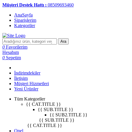
Müşteri Destek Hattı :
08509693460
AnaSayfa
Siparişlerim
Kategoriler
Ara
0
Favorilerim
Hesabım
0
Sepetim
İndirimdekiler
İletişim
Müşteri Hizmetleri
Yeni Ürünler
Tüm Kategoriler
{{ CAT.TITLE }}
{{ SUB.TITLE }}
{{ SUB2.TITLE }}
{{ SUB.TITLE }}
{{ CAT.TITLE }}
Opel