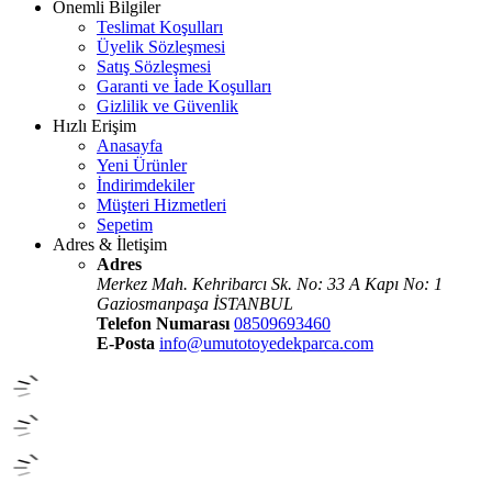
Önemli Bilgiler
Teslimat Koşulları
Üyelik Sözleşmesi
Satış Sözleşmesi
Garanti ve İade Koşulları
Gizlilik ve Güvenlik
Hızlı Erişim
Anasayfa
Yeni Ürünler
İndirimdekiler
Müşteri Hizmetleri
Sepetim
Adres & İletişim
Adres
Merkez Mah. Kehribarcı Sk. No: 33 A Kapı No: 1
Gaziosmanpaşa İSTANBUL
Telefon Numarası
08509693460
E-Posta
info@umutotoyedekparca.com