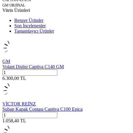
GM ORJİNAL
Vitrin Ürünleri
Benzer Ürünler
Son İncelenenler
Tamamlayıcı Ürünler
GM
Volant Dişlisi Captiva C140 GM
6.300,00
TL
VİCTOR REİNZ
Subap Kapak Contası Captiva C100 Epica
1.058,40
TL