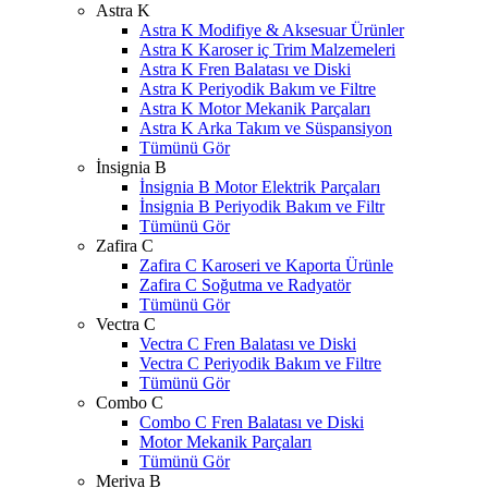
Astra K
Astra K Modifiye & Aksesuar Ürünler
Astra K Karoser iç Trim Malzemeleri
Astra K Fren Balatası ve Diski
Astra K Periyodik Bakım ve Filtre
Astra K Motor Mekanik Parçaları
Astra K Arka Takım ve Süspansiyon
Tümünü Gör
İnsignia B
İnsignia B Motor Elektrik Parçaları
İnsignia B Periyodik Bakım ve Filtr
Tümünü Gör
Zafira C
Zafira C Karoseri ve Kaporta Ürünle
Zafira C Soğutma ve Radyatör
Tümünü Gör
Vectra C
Vectra C Fren Balatası ve Diski
Vectra C Periyodik Bakım ve Filtre
Tümünü Gör
Combo C
Combo C Fren Balatası ve Diski
Motor Mekanik Parçaları
Tümünü Gör
Meriva B