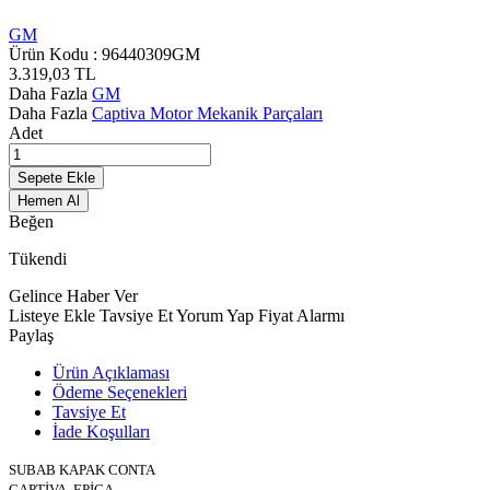
GM
Ürün Kodu :
96440309GM
3.319,03
TL
Daha Fazla
GM
Daha Fazla
Captiva Motor Mekanik Parçaları
Adet
Sepete Ekle
Hemen Al
Beğen
Tükendi
Gelince Haber Ver
Listeye Ekle
Tavsiye Et
Yorum Yap
Fiyat Alarmı
Paylaş
Ürün Açıklaması
Ödeme Seçenekleri
Tavsiye Et
İade Koşulları
SUBAB KAPAK CONTA
CAPTİVA -EPİCA