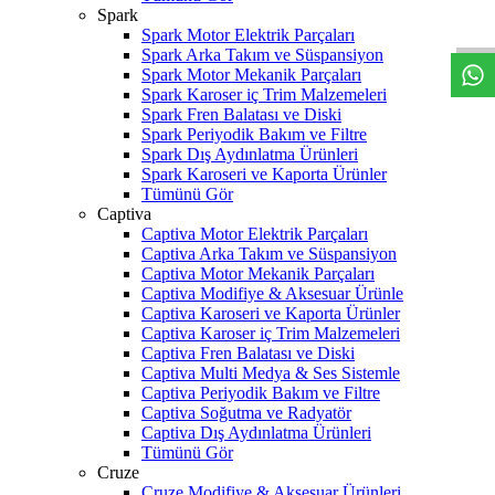
W
h
t
s
a
p
p
D
e
s
t
e
H
a
t
t
Spark
Spark Motor Elektrik Parçaları
Spark Arka Takım ve Süspansiyon
Spark Motor Mekanik Parçaları
Spark Karoser iç Trim Malzemeleri
Spark Fren Balatası ve Diski
Spark Periyodik Bakım ve Filtre
Spark Dış Aydınlatma Ürünleri
Spark Karoseri ve Kaporta Ürünler
Tümünü Gör
Captiva
Captiva Motor Elektrik Parçaları
Captiva Arka Takım ve Süspansiyon
Captiva Motor Mekanik Parçaları
Captiva Modifiye & Aksesuar Ürünle
Captiva Karoseri ve Kaporta Ürünler
Captiva Karoser iç Trim Malzemeleri
Captiva Fren Balatası ve Diski
Captiva Multi Medya & Ses Sistemle
Captiva Periyodik Bakım ve Filtre
Captiva Soğutma ve Radyatör
Captiva Dış Aydınlatma Ürünleri
Tümünü Gör
Cruze
Cruze Modifiye & Aksesuar Ürünleri