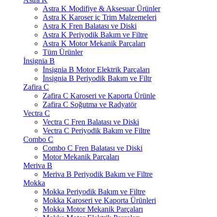
Astra K Modifiye & Aksesuar Ürünler
Astra K Karoser iç Trim Malzemeleri
Astra K Fren Balatası ve Diski
Astra K Periyodik Bakım ve Filtre
Astra K Motor Mekanik Parçaları
Tüm Ürünler
İnsignia B
İnsignia B Motor Elektrik Parçaları
İnsignia B Periyodik Bakım ve Filtr
Zafira C
Zafira C Karoseri ve Kaporta Ürünle
Zafira C Soğutma ve Radyatör
Vectra C
Vectra C Fren Balatası ve Diski
Vectra C Periyodik Bakım ve Filtre
Combo C
Combo C Fren Balatası ve Diski
Motor Mekanik Parçaları
Meriva B
Meriva B Periyodik Bakım ve Filtre
Mokka
Mokka Periyodik Bakım ve Filtre
Mokka Karoseri ve Kaporta Ürünleri
Mokka Motor Mekanik Parçaları