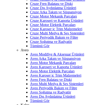
Cruze Fren Balatası ve Diski
Cruze Dış Aydınlatma Ürünleri
Cruze Arka Takım ve Süspansiyon
Cruze Motor Mekanik Parçaları
Cruze Karoseri ve Kaporta Ürünleri
Cruze Motor Elektrik Parçaları
Cruze Karoser iç Trim Malzemeleri
Cruze Multi Medya & Ses Sistemleri
Cruze Periyodik Bakım ve Filtre
Cruze Soğutma ve Radyatör
Tümünü Gör
Aveo
Aveo Modifiye & Aksesuar Ürünleri
Aveo Arka Takım ve Süspansiyon
Aveo Motor Mekanik Parçaları
Aveo Karoseri ve Kaporta Ürünleri
Aveo Motor Elektrik Parçaları
Aveo Karoser iç Trim Malzemeleri
Aveo Fren Balatası ve Diski
Aveo Multi Medya & Ses Sistemleri
Aveo Periyodik Bakım ve Filtre
Aveo Soğutma ve Radyatör
Aveo Dış Aydınlatma Ürünleri
Tümünü Gör
Kalos