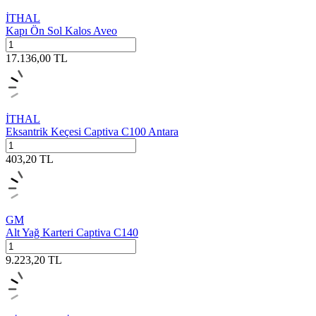
İTHAL
Kapı Ön Sol Kalos Aveo
17.136,00
TL
İTHAL
Eksantrik Keçesi Captiva C100 Antara
403,20
TL
GM
Alt Yağ Karteri Captiva C140
9.223,20
TL