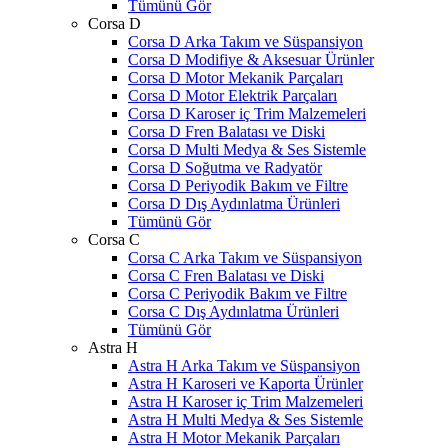
Tümünü Gör
Corsa D
Corsa D Arka Takım ve Süspansiyon
Corsa D Modifiye & Aksesuar Ürünler
Corsa D Motor Mekanik Parçaları
Corsa D Motor Elektrik Parçaları
Corsa D Karoser iç Trim Malzemeleri
Corsa D Fren Balatası ve Diski
Corsa D Multi Medya & Ses Sistemle
Corsa D Soğutma ve Radyatör
Corsa D Periyodik Bakım ve Filtre
Corsa D Dış Aydınlatma Ürünleri
Tümünü Gör
Corsa C
Corsa C Arka Takım ve Süspansiyon
Corsa C Fren Balatası ve Diski
Corsa C Periyodik Bakım ve Filtre
Corsa C Dış Aydınlatma Ürünleri
Tümünü Gör
Astra H
Astra H Arka Takım ve Süspansiyon
Astra H Karoseri ve Kaporta Ürünler
Astra H Karoser iç Trim Malzemeleri
Astra H Multi Medya & Ses Sistemle
Astra H Motor Mekanik Parçaları