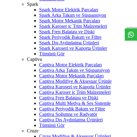
Spark
W
h
t
s
a
p
p
D
e
s
t
e
H
a
t
t
Spark Motor Elektrik Parçaları
Spark Arka Takım ve Süspansiyon
Spark Motor Mekanik Parçaları
Spark Karoser iç Trim Malzemeleri
Spark Fren Balatası ve Diski
Spark Periyodik Bakım ve Filtre
Spark Dış Aydınlatma Ürünleri
Spark Karoseri ve Kaporta Ürünler
Tümünü Gör
Captiva
Captiva Motor Elektrik Parçaları
Captiva Arka Takım ve Süspansiyon
Captiva Motor Mekanik Parçaları
Captiva Modifiye & Aksesuar Ürünle
Captiva Karoseri ve Kaporta Ürünler
Captiva Karoser iç Trim Malzemeleri
Captiva Fren Balatası ve Diski
Captiva Multi Medya & Ses Sistemle
Captiva Periyodik Bakım ve Filtre
Captiva Soğutma ve Radyatör
Captiva Dış Aydınlatma Ürünleri
Tümünü Gör
Cruze
Cruze Modifiye & Aksesuar Ürünleri