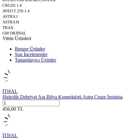
CRUZE 1.6
AVEO T 250 1.4
ASTRA J
ASTRA H
TRAX
GM ORJİNAL
Vitrin Ürünleri
Benzer Ürünler
Son İncelenenler
Tamamlayıcı Ürünler
İTHAL
Hidrolik Debriyaj Ara Bilya Konnektörü Astra Cruze İnsignia
456,00
TL
İTHAL