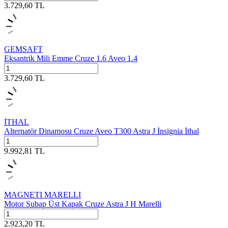
3.729,60
TL
GEMSAFT
Eksantrik Mili Emme Cruze 1.6 Aveo 1.4
3.729,60
TL
İTHAL
Alternatör Dinamosu Cruze Aveo T300 Astra J İnsignia İthal
9.992,81
TL
MAGNETI MARELLI
Motor Subap Üst Kapak Cruze Astra J H Marelli
2.923,20
TL