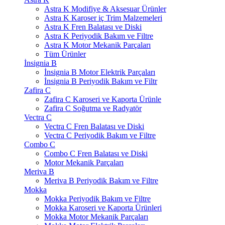
Astra K Modifiye & Aksesuar Ürünler
Astra K Karoser iç Trim Malzemeleri
Astra K Fren Balatası ve Diski
Astra K Periyodik Bakım ve Filtre
Astra K Motor Mekanik Parçaları
Tüm Ürünler
İnsignia B
İnsignia B Motor Elektrik Parçaları
İnsignia B Periyodik Bakım ve Filtr
Zafira C
Zafira C Karoseri ve Kaporta Ürünle
Zafira C Soğutma ve Radyatör
Vectra C
Vectra C Fren Balatası ve Diski
Vectra C Periyodik Bakım ve Filtre
Combo C
Combo C Fren Balatası ve Diski
Motor Mekanik Parçaları
Meriva B
Meriva B Periyodik Bakım ve Filtre
Mokka
Mokka Periyodik Bakım ve Filtre
Mokka Karoseri ve Kaporta Ürünleri
Mokka Motor Mekanik Parçaları