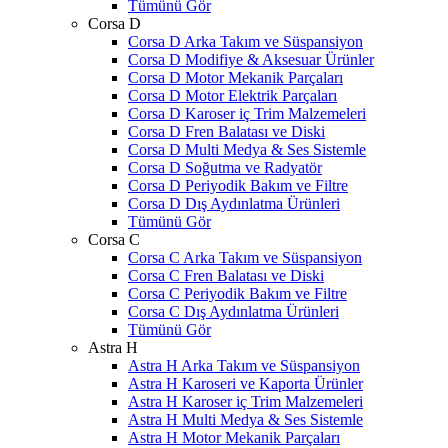
Tümünü Gör
Corsa D
Corsa D Arka Takım ve Süspansiyon
Corsa D Modifiye & Aksesuar Ürünler
Corsa D Motor Mekanik Parçaları
Corsa D Motor Elektrik Parçaları
Corsa D Karoser iç Trim Malzemeleri
Corsa D Fren Balatası ve Diski
Corsa D Multi Medya & Ses Sistemle
Corsa D Soğutma ve Radyatör
Corsa D Periyodik Bakım ve Filtre
Corsa D Dış Aydınlatma Ürünleri
Tümünü Gör
Corsa C
Corsa C Arka Takım ve Süspansiyon
Corsa C Fren Balatası ve Diski
Corsa C Periyodik Bakım ve Filtre
Corsa C Dış Aydınlatma Ürünleri
Tümünü Gör
Astra H
Astra H Arka Takım ve Süspansiyon
Astra H Karoseri ve Kaporta Ürünler
Astra H Karoser iç Trim Malzemeleri
Astra H Multi Medya & Ses Sistemle
Astra H Motor Mekanik Parçaları