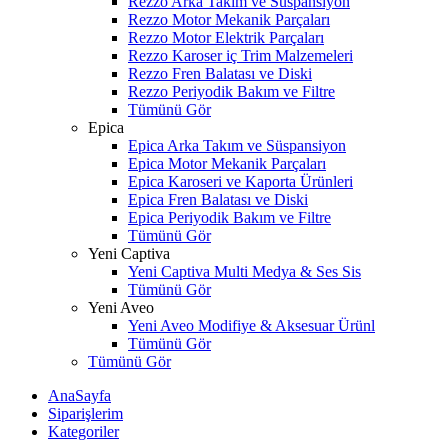
Rezzo Arka Takım ve Süspansiyon
Rezzo Motor Mekanik Parçaları
Rezzo Motor Elektrik Parçaları
Rezzo Karoser iç Trim Malzemeleri
Rezzo Fren Balatası ve Diski
Rezzo Periyodik Bakım ve Filtre
Tümünü Gör
Epica
Epica Arka Takım ve Süspansiyon
Epica Motor Mekanik Parçaları
Epica Karoseri ve Kaporta Ürünleri
Epica Fren Balatası ve Diski
Epica Periyodik Bakım ve Filtre
Tümünü Gör
Yeni Captiva
Yeni Captiva Multi Medya & Ses Sis
Tümünü Gör
Yeni Aveo
Yeni Aveo Modifiye & Aksesuar Ürünl
Tümünü Gör
Tümünü Gör
AnaSayfa
Siparişlerim
Kategoriler