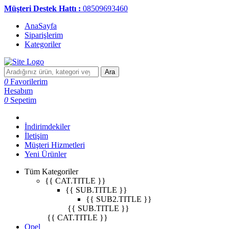
Müşteri Destek Hattı :
08509693460
AnaSayfa
Siparişlerim
Kategoriler
Ara
0
Favorilerim
Hesabım
0
Sepetim
İndirimdekiler
İletişim
Müşteri Hizmetleri
Yeni Ürünler
Tüm Kategoriler
{{ CAT.TITLE }}
{{ SUB.TITLE }}
{{ SUB2.TITLE }}
{{ SUB.TITLE }}
{{ CAT.TITLE }}
Opel