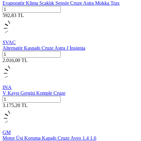
Evaporatör Klima Scaklık Sensör Cruze Astra Mokka Trax
592,83
TL
SVAC
Alternatör Kasnağı Cruze Astra J İnsignia
2.016,00
TL
INA
V Kayış Gergisi Komple Cruze
3.175,20
TL
GM
Motor Üst Koruma Kapağı Cruze Aveo 1.4 1.6