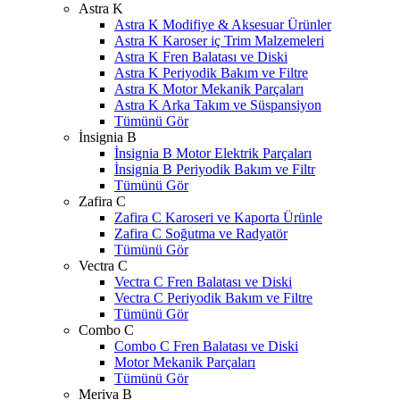
Astra K
Astra K Modifiye & Aksesuar Ürünler
Astra K Karoser iç Trim Malzemeleri
Astra K Fren Balatası ve Diski
Astra K Periyodik Bakım ve Filtre
Astra K Motor Mekanik Parçaları
Astra K Arka Takım ve Süspansiyon
Tümünü Gör
İnsignia B
İnsignia B Motor Elektrik Parçaları
İnsignia B Periyodik Bakım ve Filtr
Tümünü Gör
Zafira C
Zafira C Karoseri ve Kaporta Ürünle
Zafira C Soğutma ve Radyatör
Tümünü Gör
Vectra C
Vectra C Fren Balatası ve Diski
Vectra C Periyodik Bakım ve Filtre
Tümünü Gör
Combo C
Combo C Fren Balatası ve Diski
Motor Mekanik Parçaları
Tümünü Gör
Meriva B