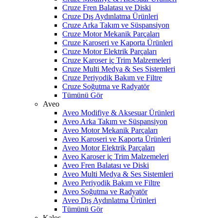
Cruze Fren Balatası ve Diski
Cruze Dış Aydınlatma Ürünleri
Cruze Arka Takım ve Süspansiyon
Cruze Motor Mekanik Parçaları
Cruze Karoseri ve Kaporta Ürünleri
Cruze Motor Elektrik Parçaları
Cruze Karoser iç Trim Malzemeleri
Cruze Multi Medya & Ses Sistemleri
Cruze Periyodik Bakım ve Filtre
Cruze Soğutma ve Radyatör
Tümünü Gör
Aveo
Aveo Modifiye & Aksesuar Ürünleri
Aveo Arka Takım ve Süspansiyon
Aveo Motor Mekanik Parçaları
Aveo Karoseri ve Kaporta Ürünleri
Aveo Motor Elektrik Parçaları
Aveo Karoser iç Trim Malzemeleri
Aveo Fren Balatası ve Diski
Aveo Multi Medya & Ses Sistemleri
Aveo Periyodik Bakım ve Filtre
Aveo Soğutma ve Radyatör
Aveo Dış Aydınlatma Ürünleri
Tümünü Gör
Kalos