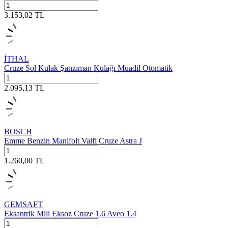
3.153,02
TL
İTHAL
Cruze Sol Kulak Şanzıman Kulağı Muadil Otomatik
2.095,13
TL
BOSCH
Emme Benzin Manifolt Valfi Cruze Astra J
1.260,00
TL
GEMSAFT
Eksantrik Mili Eksoz Cruze 1.6 Aveo 1.4