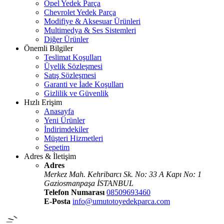
Opel Yedek Parça
Chevrolet Yedek Parça
Modifiye & Aksesuar Ürünleri
Multimedya & Ses Sistemleri
Diğer Ürünler
Önemli Bilgiler
Teslimat Koşulları
Üyelik Sözleşmesi
Satış Sözleşmesi
Garanti ve İade Koşulları
Gizlilik ve Güvenlik
Hızlı Erişim
Anasayfa
Yeni Ürünler
İndirimdekiler
Müşteri Hizmetleri
Sepetim
Adres & İletişim
Adres
Merkez Mah. Kehribarcı Sk. No: 33 A Kapı No: 1
Gaziosmanpaşa İSTANBUL
Telefon Numarası
08509693460
E-Posta
info@umutotoyedekparca.com