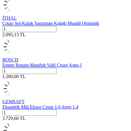
İTHAL
Cruze Sol Kulak Şanzıman Kulağı Muadil Otomatik
2.095,13
TL
BOSCH
Emme Benzin Manifolt Valfi Cruze Astra J
1.260,00
TL
GEMSAFT
Eksantrik Mili Eksoz Cruze 1.6 Aveo 1.4
3.729,60
TL