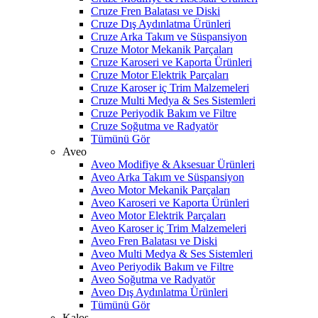
Cruze Fren Balatası ve Diski
Cruze Dış Aydınlatma Ürünleri
Cruze Arka Takım ve Süspansiyon
Cruze Motor Mekanik Parçaları
Cruze Karoseri ve Kaporta Ürünleri
Cruze Motor Elektrik Parçaları
Cruze Karoser iç Trim Malzemeleri
Cruze Multi Medya & Ses Sistemleri
Cruze Periyodik Bakım ve Filtre
Cruze Soğutma ve Radyatör
Tümünü Gör
Aveo
Aveo Modifiye & Aksesuar Ürünleri
Aveo Arka Takım ve Süspansiyon
Aveo Motor Mekanik Parçaları
Aveo Karoseri ve Kaporta Ürünleri
Aveo Motor Elektrik Parçaları
Aveo Karoser iç Trim Malzemeleri
Aveo Fren Balatası ve Diski
Aveo Multi Medya & Ses Sistemleri
Aveo Periyodik Bakım ve Filtre
Aveo Soğutma ve Radyatör
Aveo Dış Aydınlatma Ürünleri
Tümünü Gör
Kalos