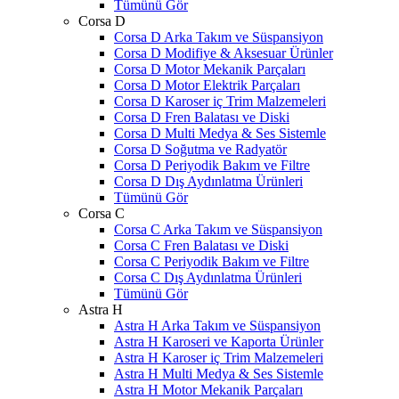
Tümünü Gör
Corsa D
Corsa D Arka Takım ve Süspansiyon
Corsa D Modifiye & Aksesuar Ürünler
Corsa D Motor Mekanik Parçaları
Corsa D Motor Elektrik Parçaları
Corsa D Karoser iç Trim Malzemeleri
Corsa D Fren Balatası ve Diski
Corsa D Multi Medya & Ses Sistemle
Corsa D Soğutma ve Radyatör
Corsa D Periyodik Bakım ve Filtre
Corsa D Dış Aydınlatma Ürünleri
Tümünü Gör
Corsa C
Corsa C Arka Takım ve Süspansiyon
Corsa C Fren Balatası ve Diski
Corsa C Periyodik Bakım ve Filtre
Corsa C Dış Aydınlatma Ürünleri
Tümünü Gör
Astra H
Astra H Arka Takım ve Süspansiyon
Astra H Karoseri ve Kaporta Ürünler
Astra H Karoser iç Trim Malzemeleri
Astra H Multi Medya & Ses Sistemle
Astra H Motor Mekanik Parçaları