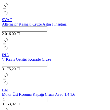
SVAC
Alternatör Kasnağı Cruze Astra J İnsignia
2.016,00
TL
INA
V Kayış Gergisi Komple Cruze
3.175,20
TL
GM
Motor Üst Koruma Kapağı Cruze Aveo 1.4 1.6
3.153,02
TL