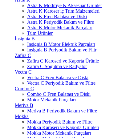
Astra K Modifiye & Aksesuar Ürünler
Astra K Karoser iç Trim Malzemeleri
Astra K Fren Balatası ve Diski
Astra K Periyodik Bakım ve Filtre
Astra K Motor Mekanik Parçaları
Tüm Ürünler
İnsignia B
İnsignia B Motor Elektrik Parçaları
İnsignia B Periyodik Bakım ve Filtr
Zafira C
Zafira C Karoseri ve Kaporta Ürünle
Zafira C Soğutma ve Radyatör
Vectra C
Vectra C Fren Balatası ve Diski
Vectra C Periyodik Bakım ve Filtre
Combo C
Combo C Fren Balatası ve Diski
Motor Mekanik Parçaları
Meriva B
Meriva B Periyodik Bakım ve Filtre
Mokka
Mokka Periyodik Bakım ve Filtre
Mokka Karoseri ve Kaporta Ürünleri
Mokka Motor Mekanik Parçaları