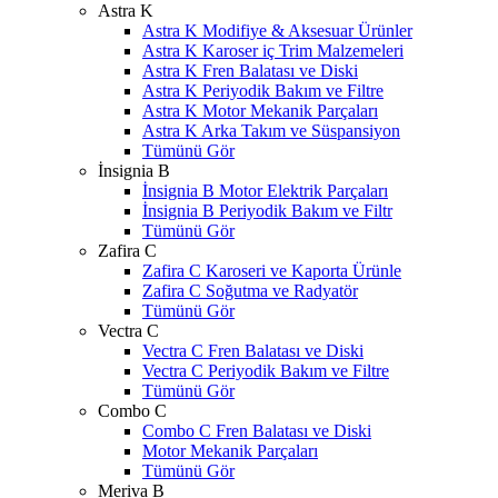
Astra K
Astra K Modifiye & Aksesuar Ürünler
Astra K Karoser iç Trim Malzemeleri
Astra K Fren Balatası ve Diski
Astra K Periyodik Bakım ve Filtre
Astra K Motor Mekanik Parçaları
Astra K Arka Takım ve Süspansiyon
Tümünü Gör
İnsignia B
İnsignia B Motor Elektrik Parçaları
İnsignia B Periyodik Bakım ve Filtr
Tümünü Gör
Zafira C
Zafira C Karoseri ve Kaporta Ürünle
Zafira C Soğutma ve Radyatör
Tümünü Gör
Vectra C
Vectra C Fren Balatası ve Diski
Vectra C Periyodik Bakım ve Filtre
Tümünü Gör
Combo C
Combo C Fren Balatası ve Diski
Motor Mekanik Parçaları
Tümünü Gör
Meriva B