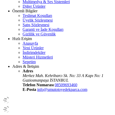
Multimedya & Ses Sistemleri
Diğer Ürünler
Önemli Bilgiler
Teslimat Koşulları
Üyelik Sözleşmesi
Satış Sözleşmesi
Garanti ve İade Koşulları
Gizlilik ve Güvenlik
Hızlı Erişim
Anasayfa
Yeni Ürünler
İndirimdekiler
Müşteri Hizmetleri
Sepetim
Adres & İletişim
Adres
Merkez Mah. Kehribarcı Sk. No: 33 A Kapı No: 1
Gaziosmanpaşa İSTANBUL
Telefon Numarası
08509693460
E-Posta
info@umutotoyedekparca.com