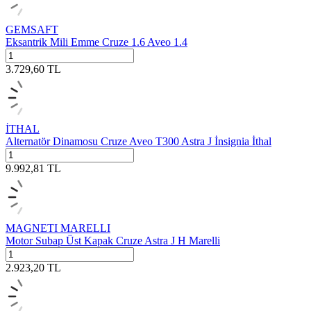
GEMSAFT
Eksantrik Mili Emme Cruze 1.6 Aveo 1.4
3.729,60
TL
İTHAL
Alternatör Dinamosu Cruze Aveo T300 Astra J İnsignia İthal
9.992,81
TL
MAGNETI MARELLI
Motor Subap Üst Kapak Cruze Astra J H Marelli
2.923,20
TL