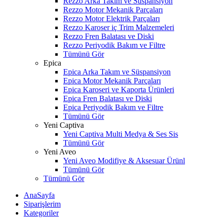
Rezzo Arka Takım ve Süspansiyon
Rezzo Motor Mekanik Parçaları
Rezzo Motor Elektrik Parçaları
Rezzo Karoser iç Trim Malzemeleri
Rezzo Fren Balatası ve Diski
Rezzo Periyodik Bakım ve Filtre
Tümünü Gör
Epica
Epica Arka Takım ve Süspansiyon
Epica Motor Mekanik Parçaları
Epica Karoseri ve Kaporta Ürünleri
Epica Fren Balatası ve Diski
Epica Periyodik Bakım ve Filtre
Tümünü Gör
Yeni Captiva
Yeni Captiva Multi Medya & Ses Sis
Tümünü Gör
Yeni Aveo
Yeni Aveo Modifiye & Aksesuar Ürünl
Tümünü Gör
Tümünü Gör
AnaSayfa
Siparişlerim
Kategoriler