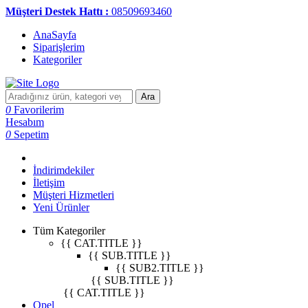
Müşteri Destek Hattı :
08509693460
AnaSayfa
Siparişlerim
Kategoriler
Ara
0
Favorilerim
Hesabım
0
Sepetim
İndirimdekiler
İletişim
Müşteri Hizmetleri
Yeni Ürünler
Tüm Kategoriler
{{ CAT.TITLE }}
{{ SUB.TITLE }}
{{ SUB2.TITLE }}
{{ SUB.TITLE }}
{{ CAT.TITLE }}
Opel