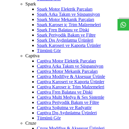
W
h
t
s
a
p
p
D
e
s
t
e
H
a
t
t
Spark
Spark Motor Elektrik Parçaları
Spark Arka Takım ve Süspansiyon
Spark Motor Mekanik Parçaları
Spark Karoser iç Trim Malzemeleri
Spark Fren Balatası ve Diski
Spark Periyodik Bakım ve Filtre
Spark Dış Aydınlatma Ürünleri
Spark Karoseri ve Kaporta Ürünler
Tümünü Gör
Captiva
Captiva Motor Elektrik Parçaları
Captiva Arka Takım ve Süspansiyon
Captiva Motor Mekanik Parçaları
Captiva Modifiye & Aksesuar Ürünle
Captiva Karoseri ve Kaporta Ürünler
Captiva Karoser iç Trim Malzemeleri
Captiva Fren Balatası ve Diski
Captiva Multi Medya & Ses Sistemle
Captiva Periyodik Bakım ve Filtre
Captiva Soğutma ve Radyatör
Captiva Dış Aydınlatma Ürünleri
Tümünü Gör
Cruze
Cruze Modifiye & Aksesuar Ürünleri