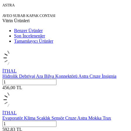
ASTRA
AVEO SUBAB KAPAK CONTASI
Vitrin Ürünleri
Benzer Ürünler
Son İncelenenler
Tamamlayıcı Ürünler
İTHAL
Hidrolik Debriyaj Ara Bilya Konnektörü Astra Cruze İnsignia
456,00
TL
İTHAL
Evaporatör Klima Scaklık Sensör Cruze Astra Mokka Trax
592,83
TL