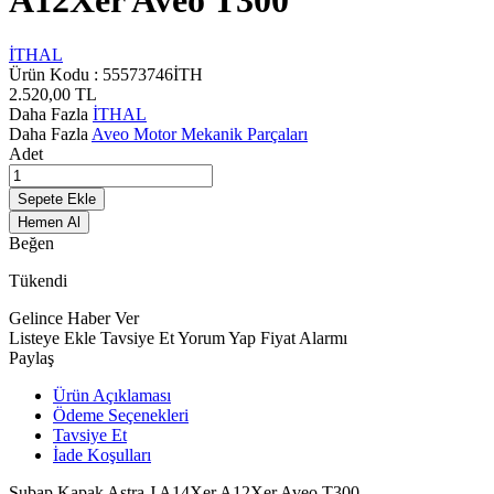
A12Xer Aveo T300
İTHAL
Ürün Kodu :
55573746İTH
2.520,00
TL
Daha Fazla
İTHAL
Daha Fazla
Aveo Motor Mekanik Parçaları
Adet
Sepete Ekle
Hemen Al
Beğen
Tükendi
Gelince Haber Ver
Listeye Ekle
Tavsiye Et
Yorum Yap
Fiyat Alarmı
Paylaş
Ürün Açıklaması
Ödeme Seçenekleri
Tavsiye Et
İade Koşulları
Subap Kapak Astra J A14Xer A12Xer Aveo T300