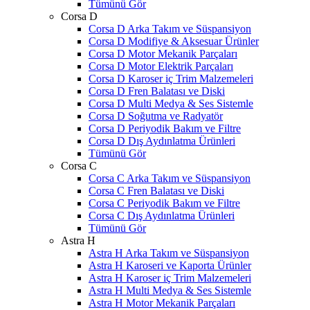
Tümünü Gör
Corsa D
Corsa D Arka Takım ve Süspansiyon
Corsa D Modifiye & Aksesuar Ürünler
Corsa D Motor Mekanik Parçaları
Corsa D Motor Elektrik Parçaları
Corsa D Karoser iç Trim Malzemeleri
Corsa D Fren Balatası ve Diski
Corsa D Multi Medya & Ses Sistemle
Corsa D Soğutma ve Radyatör
Corsa D Periyodik Bakım ve Filtre
Corsa D Dış Aydınlatma Ürünleri
Tümünü Gör
Corsa C
Corsa C Arka Takım ve Süspansiyon
Corsa C Fren Balatası ve Diski
Corsa C Periyodik Bakım ve Filtre
Corsa C Dış Aydınlatma Ürünleri
Tümünü Gör
Astra H
Astra H Arka Takım ve Süspansiyon
Astra H Karoseri ve Kaporta Ürünler
Astra H Karoser iç Trim Malzemeleri
Astra H Multi Medya & Ses Sistemle
Astra H Motor Mekanik Parçaları