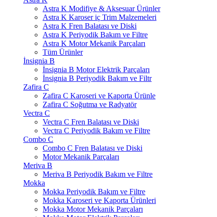
Astra K Modifiye & Aksesuar Ürünler
Astra K Karoser iç Trim Malzemeleri
Astra K Fren Balatası ve Diski
Astra K Periyodik Bakım ve Filtre
Astra K Motor Mekanik Parçaları
Tüm Ürünler
İnsignia B
İnsignia B Motor Elektrik Parçaları
İnsignia B Periyodik Bakım ve Filtr
Zafira C
Zafira C Karoseri ve Kaporta Ürünle
Zafira C Soğutma ve Radyatör
Vectra C
Vectra C Fren Balatası ve Diski
Vectra C Periyodik Bakım ve Filtre
Combo C
Combo C Fren Balatası ve Diski
Motor Mekanik Parçaları
Meriva B
Meriva B Periyodik Bakım ve Filtre
Mokka
Mokka Periyodik Bakım ve Filtre
Mokka Karoseri ve Kaporta Ürünleri
Mokka Motor Mekanik Parçaları