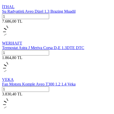
İTHAL
Su Radyatörü Aveo Dizel 1.3 Brazing Muadil
7.686,00
TL
WERHAFT
Termostat Astra J Meriva Corsa D-E 1.3DTE DTC
1.864,80
TL
VEKA
Fan Motoru Komple Aveo T300 1.2 1.4 Veka
3.830,40
TL