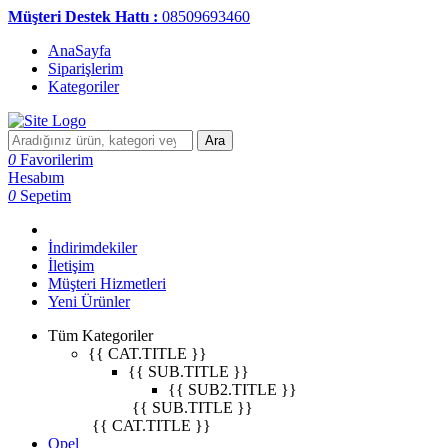
Müşteri Destek Hattı :
08509693460
AnaSayfa
Siparişlerim
Kategoriler
Ara
0
Favorilerim
Hesabım
0
Sepetim
İndirimdekiler
İletişim
Müşteri Hizmetleri
Yeni Ürünler
Tüm Kategoriler
{{ CAT.TITLE }}
{{ SUB.TITLE }}
{{ SUB2.TITLE }}
{{ SUB.TITLE }}
{{ CAT.TITLE }}
Opel