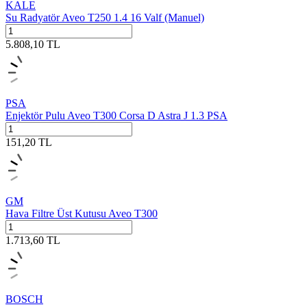
KALE
Su Radyatör Aveo T250 1.4 16 Valf (Manuel)
5.808,10
TL
PSA
Enjektör Pulu Aveo T300 Corsa D Astra J 1.3 PSA
151,20
TL
GM
Hava Filtre Üst Kutusu Aveo T300
1.713,60
TL
BOSCH