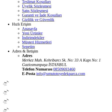
Teslimat Koşulları
Üyelik Sözleşmesi
Satış Sözleşmesi
Garanti ve İade Koşulları
Gizlilik ve Güvenlik
Hızlı Erişim
Anasayfa
Yeni Ürünler
İndirimdekiler
Müşteri Hizmetleri
Sepetim
Adres & İletişim
Adres
Merkez Mah. Kehribarcı Sk. No: 33 A Kapı No: 1
Gaziosmanpaşa İSTANBUL
Telefon Numarası
08509693460
E-Posta
info@umutotoyedekparca.com