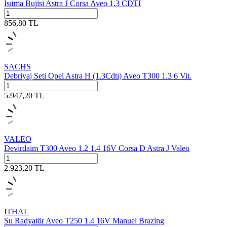
Isıtma Bujisi Astra J Corsa Aveo 1.3 CDTI
856,80
TL
SACHS
Debriyaj Seti Opel Astra H (1.3Cdtı) Aveo T300 1.3 6 Vit.
5.947,20
TL
VALEO
Devirdaim T300 Aveo 1.2 1.4 16V Corsa D Astra J Valeo
2.923,20
TL
ITHAL
Su Radyatör Aveo T250 1.4 16V Manuel Brazing