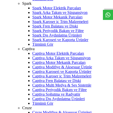
W
h
t
s
a
p
p
D
e
s
t
e
H
a
t
t
Spark
Spark Motor Elektrik Parçaları
Spark Arka Takım ve Süspansiyon
Spark Motor Mekanik Parçaları
Spark Karoser iç Trim Malzemeleri
Spark Fren Balatası ve Diski
Spark Periyodik Bakım ve Filtre
Spark Dış Aydınlatma Ürünleri
Spark Karoseri ve Kaporta Ürünler
Tümünü Gör
Captiva
Captiva Motor Elektrik Parçaları
Captiva Arka Takım ve Süspansiyon
Captiva Motor Mekanik Parçaları
Captiva Modifiye & Aksesuar Ürünle
Captiva Karoseri ve Kaporta Ürünler
Captiva Karoser iç Trim Malzemeleri
Captiva Fren Balatası ve Diski
Captiva Multi Medya & Ses Sistemle
Captiva Periyodik Bakım ve Filtre
Captiva Soğutma ve Radyatör
Captiva Dış Aydınlatma Ürünleri
Tümünü Gör
Cruze
Cruze Modifiye & Aksesuar Ürünleri