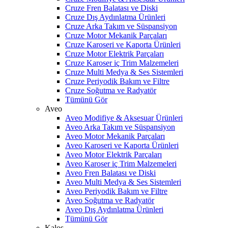
Cruze Fren Balatası ve Diski
Cruze Dış Aydınlatma Ürünleri
Cruze Arka Takım ve Süspansiyon
Cruze Motor Mekanik Parçaları
Cruze Karoseri ve Kaporta Ürünleri
Cruze Motor Elektrik Parçaları
Cruze Karoser iç Trim Malzemeleri
Cruze Multi Medya & Ses Sistemleri
Cruze Periyodik Bakım ve Filtre
Cruze Soğutma ve Radyatör
Tümünü Gör
Aveo
Aveo Modifiye & Aksesuar Ürünleri
Aveo Arka Takım ve Süspansiyon
Aveo Motor Mekanik Parçaları
Aveo Karoseri ve Kaporta Ürünleri
Aveo Motor Elektrik Parçaları
Aveo Karoser iç Trim Malzemeleri
Aveo Fren Balatası ve Diski
Aveo Multi Medya & Ses Sistemleri
Aveo Periyodik Bakım ve Filtre
Aveo Soğutma ve Radyatör
Aveo Dış Aydınlatma Ürünleri
Tümünü Gör
Kalos