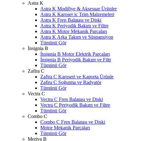
Astra K
Astra K Modifiye & Aksesuar Ürünler
Astra K Karoser iç Trim Malzemeleri
Astra K Fren Balatası ve Diski
Astra K Periyodik Bakım ve Filtre
Astra K Motor Mekanik Parçaları
Astra K Arka Takım ve Süspansiyon
Tümünü Gör
İnsignia B
İnsignia B Motor Elektrik Parçaları
İnsignia B Periyodik Bakım ve Filtr
Tümünü Gör
Zafira C
Zafira C Karoseri ve Kaporta Ürünle
Zafira C Soğutma ve Radyatör
Tümünü Gör
Vectra C
Vectra C Fren Balatası ve Diski
Vectra C Periyodik Bakım ve Filtre
Tümünü Gör
Combo C
Combo C Fren Balatası ve Diski
Motor Mekanik Parçaları
Tümünü Gör
Meriva B