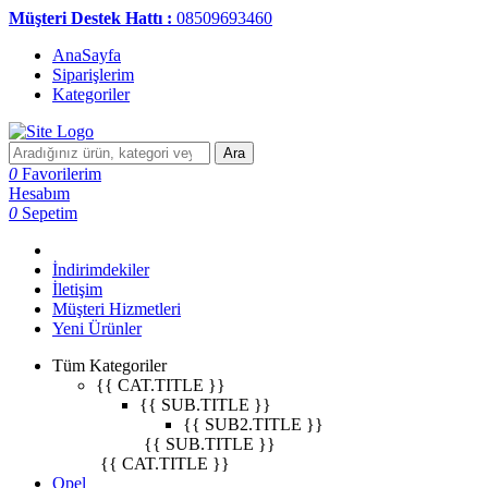
Müşteri Destek Hattı :
08509693460
AnaSayfa
Siparişlerim
Kategoriler
Ara
0
Favorilerim
Hesabım
0
Sepetim
İndirimdekiler
İletişim
Müşteri Hizmetleri
Yeni Ürünler
Tüm Kategoriler
{{ CAT.TITLE }}
{{ SUB.TITLE }}
{{ SUB2.TITLE }}
{{ SUB.TITLE }}
{{ CAT.TITLE }}
Opel