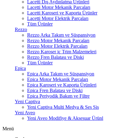
Lacetti Dış Aydınlatma Ürünleri
Lacetti Motor Mekanik Parçaları
Lacetti Karoseri ve Kaporta Ürünler
Lacetti Motor Elektrik Parçaları
Tüm Ürünler
Rezzo
Rezzo Arka Takım ve Süspansiyon
Rezzo Motor Mekanik Parçaları
Rezzo Motor Elektrik Parçaları
Rezzo Karoser iç Trim Malzemeleri
Rezzo Fren Balatası ve Diski
Tüm Ürünler
Epica
Epica Arka Takım ve Süspansiyon
Epica Motor Mekanik Parçaları
Epica Karoseri ve Kaporta Ürünleri
Epica Fren Balatası ve Diski
Epica Periyodik Bakım ve Filtre
Yeni Captiva
Yeni Captiva Multi Medya & Ses Sis
Yeni Aveo
Yeni Aveo Modifiye & Aksesuar Ürünl
Menü