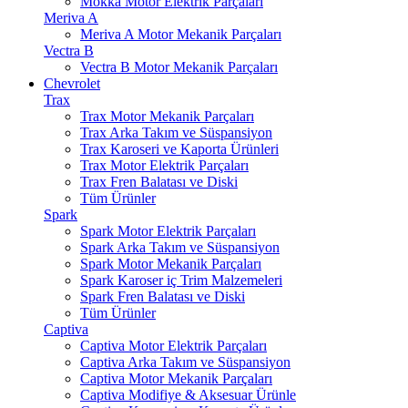
Mokka Motor Elektrik Parçaları
Meriva A
Meriva A Motor Mekanik Parçaları
Vectra B
Vectra B Motor Mekanik Parçaları
Chevrolet
Trax
Trax Motor Mekanik Parçaları
Trax Arka Takım ve Süspansiyon
Trax Karoseri ve Kaporta Ürünleri
Trax Motor Elektrik Parçaları
Trax Fren Balatası ve Diski
Tüm Ürünler
Spark
Spark Motor Elektrik Parçaları
Spark Arka Takım ve Süspansiyon
Spark Motor Mekanik Parçaları
Spark Karoser iç Trim Malzemeleri
Spark Fren Balatası ve Diski
Tüm Ürünler
Captiva
Captiva Motor Elektrik Parçaları
Captiva Arka Takım ve Süspansiyon
Captiva Motor Mekanik Parçaları
Captiva Modifiye & Aksesuar Ürünle