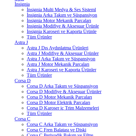
İnsignia
İnsignia Multi Medya & Ses Sisteml
İnsignia Arka Takım ve Süspansiyon
İnsignia Motor Mekanik Parçaları
İnsignia Modifiye & Aksesuar Ürünle
İnsignia Karoseri ve Kaporta Ürünle
Tüm Ürünler
Astra J
Astra J Dış Aydınlatma Ürünleri
Astra J Modifiye & Aksesuar Ürünler
Astra J Arka Takım ve Süspansiyon
Astra J Motor Mekanik Parçaları
Astra J Karoseri ve Kaporta Ürünler
Tüm Ürünler
Corsa D
Corsa D Arka Takım ve Süspansiyon
Corsa D Modifiye & Aksesuar Ürünler
Corsa D Motor Mekanik Parçaları
Corsa D Motor Elektrik Parçaları
Corsa D Karoser iç Trim Malzemeleri
Tüm Ürünler
Corsa C
Corsa C Arka Takım ve Süspansiyon
Corsa C Fren Balatası ve Diski
Corsa C Periyodik Bakım ve Filtre