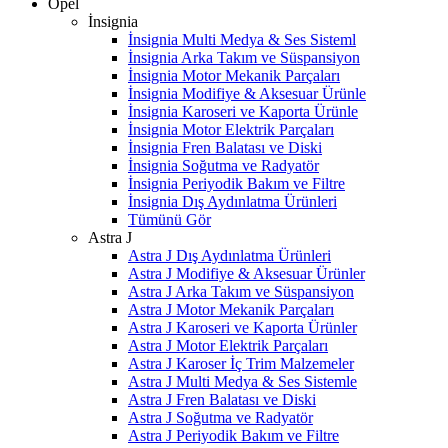
Opel
İnsignia
İnsignia Multi Medya & Ses Sisteml
İnsignia Arka Takım ve Süspansiyon
İnsignia Motor Mekanik Parçaları
İnsignia Modifiye & Aksesuar Ürünle
İnsignia Karoseri ve Kaporta Ürünle
İnsignia Motor Elektrik Parçaları
İnsignia Fren Balatası ve Diski
İnsignia Soğutma ve Radyatör
İnsignia Periyodik Bakım ve Filtre
İnsignia Dış Aydınlatma Ürünleri
Tümünü Gör
Astra J
Astra J Dış Aydınlatma Ürünleri
Astra J Modifiye & Aksesuar Ürünler
Astra J Arka Takım ve Süspansiyon
Astra J Motor Mekanik Parçaları
Astra J Karoseri ve Kaporta Ürünler
Astra J Motor Elektrik Parçaları
Astra J Karoser İç Trim Malzemeler
Astra J Multi Medya & Ses Sistemle
Astra J Fren Balatası ve Diski
Astra J Soğutma ve Radyatör
Astra J Periyodik Bakım ve Filtre