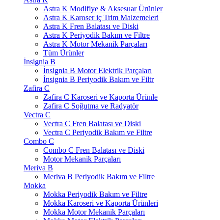
Astra K Modifiye & Aksesuar Ürünler
Astra K Karoser iç Trim Malzemeleri
Astra K Fren Balatası ve Diski
Astra K Periyodik Bakım ve Filtre
Astra K Motor Mekanik Parçaları
Tüm Ürünler
İnsignia B
İnsignia B Motor Elektrik Parçaları
İnsignia B Periyodik Bakım ve Filtr
Zafira C
Zafira C Karoseri ve Kaporta Ürünle
Zafira C Soğutma ve Radyatör
Vectra C
Vectra C Fren Balatası ve Diski
Vectra C Periyodik Bakım ve Filtre
Combo C
Combo C Fren Balatası ve Diski
Motor Mekanik Parçaları
Meriva B
Meriva B Periyodik Bakım ve Filtre
Mokka
Mokka Periyodik Bakım ve Filtre
Mokka Karoseri ve Kaporta Ürünleri
Mokka Motor Mekanik Parçaları