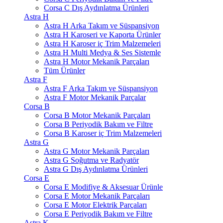
Corsa C Dış Aydınlatma Ürünleri
Astra H
Astra H Arka Takım ve Süspansiyon
Astra H Karoseri ve Kaporta Ürünler
Astra H Karoser iç Trim Malzemeleri
Astra H Multi Medya & Ses Sistemle
Astra H Motor Mekanik Parçaları
Tüm Ürünler
Astra F
Astra F Arka Takım ve Süspansiyon
Astra F Motor Mekanik Parçalar
Corsa B
Corsa B Motor Mekanik Parçaları
Corsa B Periyodik Bakım ve Filtre
Corsa B Karoser iç Trim Malzemeleri
Astra G
Astra G Motor Mekanik Parçaları
Astra G Soğutma ve Radyatör
Astra G Dış Aydınlatma Ürünleri
Corsa E
Corsa E Modifiye & Aksesuar Ürünle
Corsa E Motor Mekanik Parçaları
Corsa E Motor Elektrik Parçaları
Corsa E Periyodik Bakım ve Filtre
Astra K