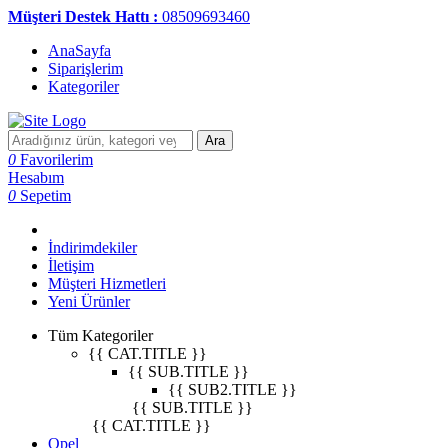
Müşteri Destek Hattı :
08509693460
AnaSayfa
Siparişlerim
Kategoriler
Ara
0
Favorilerim
Hesabım
0
Sepetim
İndirimdekiler
İletişim
Müşteri Hizmetleri
Yeni Ürünler
Tüm Kategoriler
{{ CAT.TITLE }}
{{ SUB.TITLE }}
{{ SUB2.TITLE }}
{{ SUB.TITLE }}
{{ CAT.TITLE }}
Opel