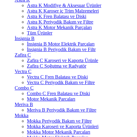
Astra K Modifiye & Aksesuar Ürünler
Astra K Karoser iç Trim Malzemeleri
Astra K Fren Balatası ve Diski
Astra K Periyodik Bakım ve Filtre
Astra K Motor Mekanik Parçaları
Tüm Ürünler
İnsignia B
İnsignia B Motor Elektrik Parçaları
İnsignia B Periyodik Bakım ve Filtr
Zafira C
Zafira C Karoseri ve Kaporta Ürünle
Zafira C Soğutma ve Radyatör
Vectra C
Vectra C Fren Balatası ve Diski
Vectra C Periyodik Bakım ve Filtre
Combo C
Combo C Fren Balatası ve Diski
Motor Mekanik Parçaları
Meriva B
Meriva B Periyodik Bakım ve Filtre
Mokka
Mokka Periyodik Bakım ve Filtre
Mokka Karoseri ve Kaporta Ürünleri
Mokka Motor Mekanik Parçaları