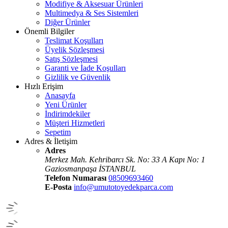
Modifiye & Aksesuar Ürünleri
Multimedya & Ses Sistemleri
Diğer Ürünler
Önemli Bilgiler
Teslimat Koşulları
Üyelik Sözleşmesi
Satış Sözleşmesi
Garanti ve İade Koşulları
Gizlilik ve Güvenlik
Hızlı Erişim
Anasayfa
Yeni Ürünler
İndirimdekiler
Müşteri Hizmetleri
Sepetim
Adres & İletişim
Adres
Merkez Mah. Kehribarcı Sk. No: 33 A Kapı No: 1
Gaziosmanpaşa İSTANBUL
Telefon Numarası
08509693460
E-Posta
info@umutotoyedekparca.com