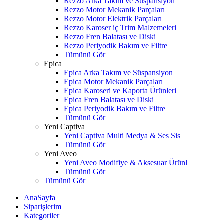
Rezzo Arka Takım ve Süspansiyon
Rezzo Motor Mekanik Parçaları
Rezzo Motor Elektrik Parçaları
Rezzo Karoser iç Trim Malzemeleri
Rezzo Fren Balatası ve Diski
Rezzo Periyodik Bakım ve Filtre
Tümünü Gör
Epica
Epica Arka Takım ve Süspansiyon
Epica Motor Mekanik Parçaları
Epica Karoseri ve Kaporta Ürünleri
Epica Fren Balatası ve Diski
Epica Periyodik Bakım ve Filtre
Tümünü Gör
Yeni Captiva
Yeni Captiva Multi Medya & Ses Sis
Tümünü Gör
Yeni Aveo
Yeni Aveo Modifiye & Aksesuar Ürünl
Tümünü Gör
Tümünü Gör
AnaSayfa
Siparişlerim
Kategoriler