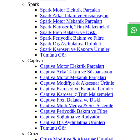
W
h
t
s
a
p
p
D
e
s
t
e
H
a
t
t
Spark
Spark Motor Elektrik Parçaları
Spark Arka Takım ve Süspansiyon
Spark Motor Mekanik Parçaları
Spark Karoser iç Trim Malzemeleri
Spark Fren Balatası ve Diski
Spark Periyodik Bakım ve Filtre
Spark Dış Aydınlatma Ürünleri
Spark Karoseri ve Kaporta Ürünler
Tümünü Gör
Captiva
Captiva Motor Elektrik Parçaları
Captiva Arka Takım ve Süspansiyon
Captiva Motor Mekanik Parçaları
Captiva Modifiye & Aksesuar Ürünle
Captiva Karoseri ve Kaporta Ürünler
Captiva Karoser iç Trim Malzemeleri
Captiva Fren Balatası ve Diski
Captiva Multi Medya & Ses Sistemle
Captiva Periyodik Bakım ve Filtre
Captiva Soğutma ve Radyatör
Captiva Dış Aydınlatma Ürünleri
Tümünü Gör
Cruze
Cruze Modifiye & Aksesuar Ürünleri