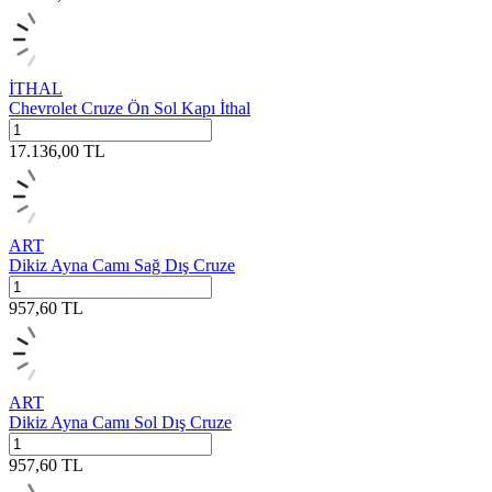
İTHAL
Chevrolet Cruze Ön Sol Kapı İthal
17.136,00
TL
ART
Dikiz Ayna Camı Sağ Dış Cruze
957,60
TL
ART
Dikiz Ayna Camı Sol Dış Cruze
957,60
TL