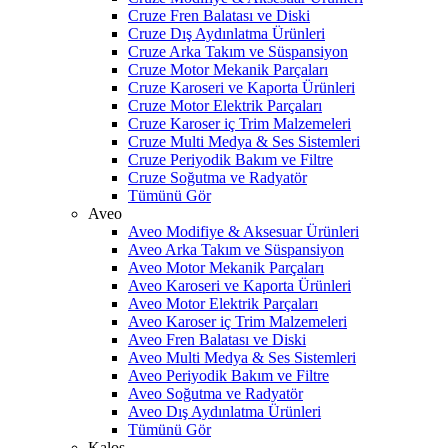
Cruze Fren Balatası ve Diski
Cruze Dış Aydınlatma Ürünleri
Cruze Arka Takım ve Süspansiyon
Cruze Motor Mekanik Parçaları
Cruze Karoseri ve Kaporta Ürünleri
Cruze Motor Elektrik Parçaları
Cruze Karoser iç Trim Malzemeleri
Cruze Multi Medya & Ses Sistemleri
Cruze Periyodik Bakım ve Filtre
Cruze Soğutma ve Radyatör
Tümünü Gör
Aveo
Aveo Modifiye & Aksesuar Ürünleri
Aveo Arka Takım ve Süspansiyon
Aveo Motor Mekanik Parçaları
Aveo Karoseri ve Kaporta Ürünleri
Aveo Motor Elektrik Parçaları
Aveo Karoser iç Trim Malzemeleri
Aveo Fren Balatası ve Diski
Aveo Multi Medya & Ses Sistemleri
Aveo Periyodik Bakım ve Filtre
Aveo Soğutma ve Radyatör
Aveo Dış Aydınlatma Ürünleri
Tümünü Gör
Kalos