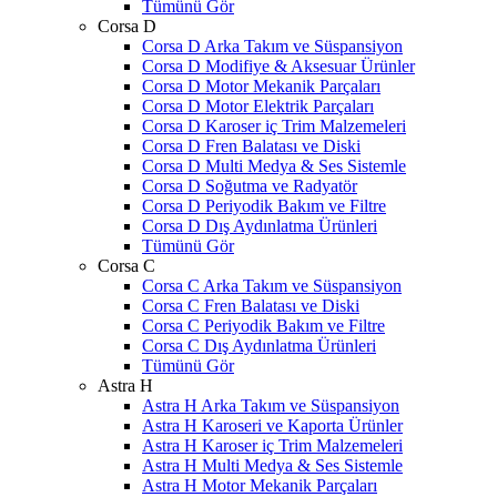
Tümünü Gör
Corsa D
Corsa D Arka Takım ve Süspansiyon
Corsa D Modifiye & Aksesuar Ürünler
Corsa D Motor Mekanik Parçaları
Corsa D Motor Elektrik Parçaları
Corsa D Karoser iç Trim Malzemeleri
Corsa D Fren Balatası ve Diski
Corsa D Multi Medya & Ses Sistemle
Corsa D Soğutma ve Radyatör
Corsa D Periyodik Bakım ve Filtre
Corsa D Dış Aydınlatma Ürünleri
Tümünü Gör
Corsa C
Corsa C Arka Takım ve Süspansiyon
Corsa C Fren Balatası ve Diski
Corsa C Periyodik Bakım ve Filtre
Corsa C Dış Aydınlatma Ürünleri
Tümünü Gör
Astra H
Astra H Arka Takım ve Süspansiyon
Astra H Karoseri ve Kaporta Ürünler
Astra H Karoser iç Trim Malzemeleri
Astra H Multi Medya & Ses Sistemle
Astra H Motor Mekanik Parçaları