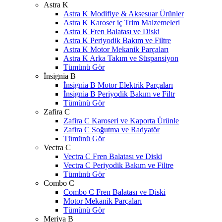
Astra K
Astra K Modifiye & Aksesuar Ürünler
Astra K Karoser iç Trim Malzemeleri
Astra K Fren Balatası ve Diski
Astra K Periyodik Bakım ve Filtre
Astra K Motor Mekanik Parçaları
Astra K Arka Takım ve Süspansiyon
Tümünü Gör
İnsignia B
İnsignia B Motor Elektrik Parçaları
İnsignia B Periyodik Bakım ve Filtr
Tümünü Gör
Zafira C
Zafira C Karoseri ve Kaporta Ürünle
Zafira C Soğutma ve Radyatör
Tümünü Gör
Vectra C
Vectra C Fren Balatası ve Diski
Vectra C Periyodik Bakım ve Filtre
Tümünü Gör
Combo C
Combo C Fren Balatası ve Diski
Motor Mekanik Parçaları
Tümünü Gör
Meriva B