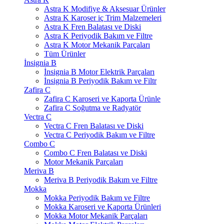
Astra K Modifiye & Aksesuar Ürünler
Astra K Karoser iç Trim Malzemeleri
Astra K Fren Balatası ve Diski
Astra K Periyodik Bakım ve Filtre
Astra K Motor Mekanik Parçaları
Tüm Ürünler
İnsignia B
İnsignia B Motor Elektrik Parçaları
İnsignia B Periyodik Bakım ve Filtr
Zafira C
Zafira C Karoseri ve Kaporta Ürünle
Zafira C Soğutma ve Radyatör
Vectra C
Vectra C Fren Balatası ve Diski
Vectra C Periyodik Bakım ve Filtre
Combo C
Combo C Fren Balatası ve Diski
Motor Mekanik Parçaları
Meriva B
Meriva B Periyodik Bakım ve Filtre
Mokka
Mokka Periyodik Bakım ve Filtre
Mokka Karoseri ve Kaporta Ürünleri
Mokka Motor Mekanik Parçaları