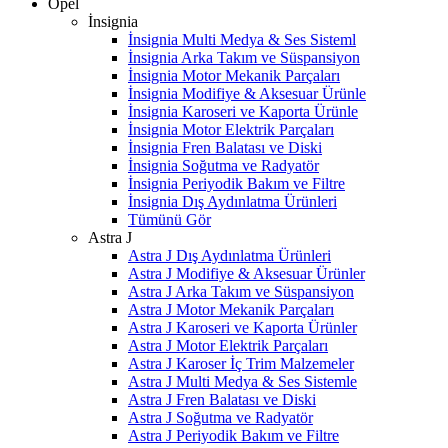
Opel
İnsignia
İnsignia Multi Medya & Ses Sisteml
İnsignia Arka Takım ve Süspansiyon
İnsignia Motor Mekanik Parçaları
İnsignia Modifiye & Aksesuar Ürünle
İnsignia Karoseri ve Kaporta Ürünle
İnsignia Motor Elektrik Parçaları
İnsignia Fren Balatası ve Diski
İnsignia Soğutma ve Radyatör
İnsignia Periyodik Bakım ve Filtre
İnsignia Dış Aydınlatma Ürünleri
Tümünü Gör
Astra J
Astra J Dış Aydınlatma Ürünleri
Astra J Modifiye & Aksesuar Ürünler
Astra J Arka Takım ve Süspansiyon
Astra J Motor Mekanik Parçaları
Astra J Karoseri ve Kaporta Ürünler
Astra J Motor Elektrik Parçaları
Astra J Karoser İç Trim Malzemeler
Astra J Multi Medya & Ses Sistemle
Astra J Fren Balatası ve Diski
Astra J Soğutma ve Radyatör
Astra J Periyodik Bakım ve Filtre