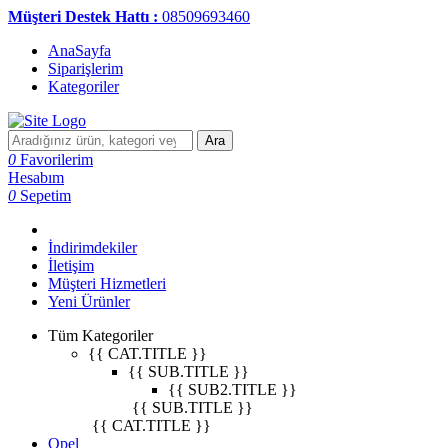
Müşteri Destek Hattı :
08509693460
AnaSayfa
Siparişlerim
Kategoriler
Ara
0
Favorilerim
Hesabım
0
Sepetim
İndirimdekiler
İletişim
Müşteri Hizmetleri
Yeni Ürünler
Tüm Kategoriler
{{ CAT.TITLE }}
{{ SUB.TITLE }}
{{ SUB2.TITLE }}
{{ SUB.TITLE }}
{{ CAT.TITLE }}
Opel