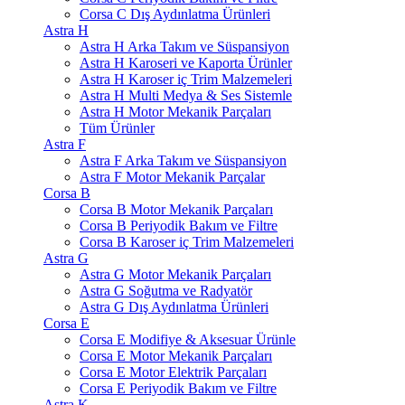
Corsa C Dış Aydınlatma Ürünleri
Astra H
Astra H Arka Takım ve Süspansiyon
Astra H Karoseri ve Kaporta Ürünler
Astra H Karoser iç Trim Malzemeleri
Astra H Multi Medya & Ses Sistemle
Astra H Motor Mekanik Parçaları
Tüm Ürünler
Astra F
Astra F Arka Takım ve Süspansiyon
Astra F Motor Mekanik Parçalar
Corsa B
Corsa B Motor Mekanik Parçaları
Corsa B Periyodik Bakım ve Filtre
Corsa B Karoser iç Trim Malzemeleri
Astra G
Astra G Motor Mekanik Parçaları
Astra G Soğutma ve Radyatör
Astra G Dış Aydınlatma Ürünleri
Corsa E
Corsa E Modifiye & Aksesuar Ürünle
Corsa E Motor Mekanik Parçaları
Corsa E Motor Elektrik Parçaları
Corsa E Periyodik Bakım ve Filtre
Astra K