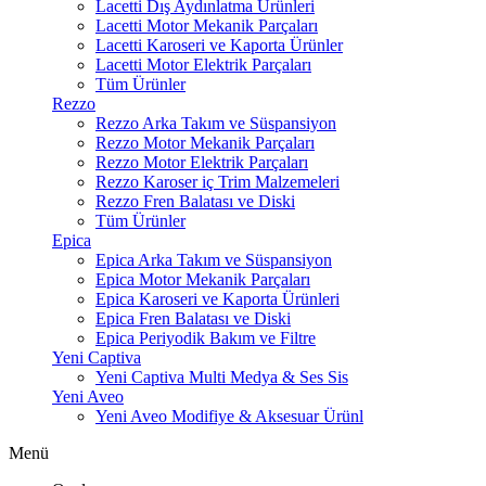
Lacetti Dış Aydınlatma Ürünleri
Lacetti Motor Mekanik Parçaları
Lacetti Karoseri ve Kaporta Ürünler
Lacetti Motor Elektrik Parçaları
Tüm Ürünler
Rezzo
Rezzo Arka Takım ve Süspansiyon
Rezzo Motor Mekanik Parçaları
Rezzo Motor Elektrik Parçaları
Rezzo Karoser iç Trim Malzemeleri
Rezzo Fren Balatası ve Diski
Tüm Ürünler
Epica
Epica Arka Takım ve Süspansiyon
Epica Motor Mekanik Parçaları
Epica Karoseri ve Kaporta Ürünleri
Epica Fren Balatası ve Diski
Epica Periyodik Bakım ve Filtre
Yeni Captiva
Yeni Captiva Multi Medya & Ses Sis
Yeni Aveo
Yeni Aveo Modifiye & Aksesuar Ürünl
Menü