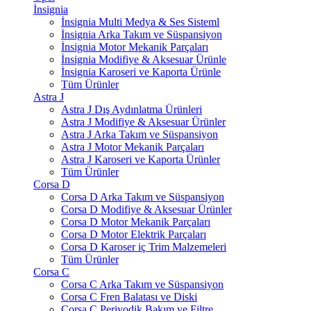
İnsignia
İnsignia Multi Medya & Ses Sisteml
İnsignia Arka Takım ve Süspansiyon
İnsignia Motor Mekanik Parçaları
İnsignia Modifiye & Aksesuar Ürünle
İnsignia Karoseri ve Kaporta Ürünle
Tüm Ürünler
Astra J
Astra J Dış Aydınlatma Ürünleri
Astra J Modifiye & Aksesuar Ürünler
Astra J Arka Takım ve Süspansiyon
Astra J Motor Mekanik Parçaları
Astra J Karoseri ve Kaporta Ürünler
Tüm Ürünler
Corsa D
Corsa D Arka Takım ve Süspansiyon
Corsa D Modifiye & Aksesuar Ürünler
Corsa D Motor Mekanik Parçaları
Corsa D Motor Elektrik Parçaları
Corsa D Karoser iç Trim Malzemeleri
Tüm Ürünler
Corsa C
Corsa C Arka Takım ve Süspansiyon
Corsa C Fren Balatası ve Diski
Corsa C Periyodik Bakım ve Filtre