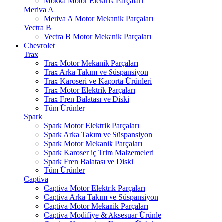
Mokka Motor Elektrik Parçaları
Meriva A
Meriva A Motor Mekanik Parçaları
Vectra B
Vectra B Motor Mekanik Parçaları
Chevrolet
Trax
Trax Motor Mekanik Parçaları
Trax Arka Takım ve Süspansiyon
Trax Karoseri ve Kaporta Ürünleri
Trax Motor Elektrik Parçaları
Trax Fren Balatası ve Diski
Tüm Ürünler
Spark
Spark Motor Elektrik Parçaları
Spark Arka Takım ve Süspansiyon
Spark Motor Mekanik Parçaları
Spark Karoser iç Trim Malzemeleri
Spark Fren Balatası ve Diski
Tüm Ürünler
Captiva
Captiva Motor Elektrik Parçaları
Captiva Arka Takım ve Süspansiyon
Captiva Motor Mekanik Parçaları
Captiva Modifiye & Aksesuar Ürünle