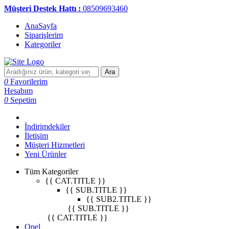
Müşteri Destek Hattı :
08509693460
AnaSayfa
Siparişlerim
Kategoriler
Ara
0
Favorilerim
Hesabım
0
Sepetim
İndirimdekiler
İletişim
Müşteri Hizmetleri
Yeni Ürünler
Tüm Kategoriler
{{ CAT.TITLE }}
{{ SUB.TITLE }}
{{ SUB2.TITLE }}
{{ SUB.TITLE }}
{{ CAT.TITLE }}
Opel