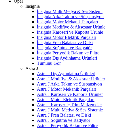
Opel
İnsignia
İnsignia Multi Medya & Ses Sisteml
İnsignia Arka Takım ve Süspansiyon
İnsignia Motor Mekanik Parçaları
İnsignia Modifiye & Aksesuar Ürünle
İnsignia Karoseri ve Kaporta Ürünle
İnsignia Motor Elektrik Parçaları
İnsignia Fren Balatası ve Diski
İnsignia Soğutma ve Radyatör
İnsignia Periyodik Bakım ve Filtre
İnsignia Dış Aydınlatma Ürünleri
Tümünü Gör
Astra J
Astra J Dış Aydınlatma Ürünleri
Astra J Modifiye & Aksesuar Ürünler
Astra J Arka Takım ve Süspansiyon
Astra J Motor Mekanik Parçaları
Astra J Karoseri ve Kaporta Ürünler
Astra J Motor Elektrik Parçaları
Astra J Karoser İç Trim Malzemeler
Astra J Multi Medya & Ses Sistemle
Astra J Fren Balatası ve Diski
Astra J Soğutma ve Radyatör
Astra J Periyodik Bakım ve Filtre