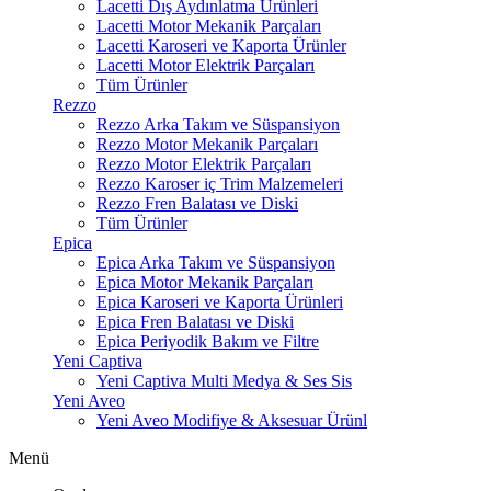
Lacetti Dış Aydınlatma Ürünleri
Lacetti Motor Mekanik Parçaları
Lacetti Karoseri ve Kaporta Ürünler
Lacetti Motor Elektrik Parçaları
Tüm Ürünler
Rezzo
Rezzo Arka Takım ve Süspansiyon
Rezzo Motor Mekanik Parçaları
Rezzo Motor Elektrik Parçaları
Rezzo Karoser iç Trim Malzemeleri
Rezzo Fren Balatası ve Diski
Tüm Ürünler
Epica
Epica Arka Takım ve Süspansiyon
Epica Motor Mekanik Parçaları
Epica Karoseri ve Kaporta Ürünleri
Epica Fren Balatası ve Diski
Epica Periyodik Bakım ve Filtre
Yeni Captiva
Yeni Captiva Multi Medya & Ses Sis
Yeni Aveo
Yeni Aveo Modifiye & Aksesuar Ürünl
Menü