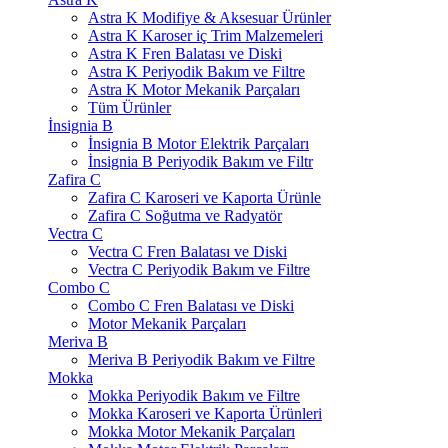
Astra K Modifiye & Aksesuar Ürünler
Astra K Karoser iç Trim Malzemeleri
Astra K Fren Balatası ve Diski
Astra K Periyodik Bakım ve Filtre
Astra K Motor Mekanik Parçaları
Tüm Ürünler
İnsignia B
İnsignia B Motor Elektrik Parçaları
İnsignia B Periyodik Bakım ve Filtr
Zafira C
Zafira C Karoseri ve Kaporta Ürünle
Zafira C Soğutma ve Radyatör
Vectra C
Vectra C Fren Balatası ve Diski
Vectra C Periyodik Bakım ve Filtre
Combo C
Combo C Fren Balatası ve Diski
Motor Mekanik Parçaları
Meriva B
Meriva B Periyodik Bakım ve Filtre
Mokka
Mokka Periyodik Bakım ve Filtre
Mokka Karoseri ve Kaporta Ürünleri
Mokka Motor Mekanik Parçaları