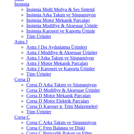
İnsignia
İnsignia Multi Medya & Ses Sisteml
İnsignia Arka Takım ve Süspansiyon
İnsignia Motor Mekanik Parçaları
İnsignia Modifiye & Aksesuar Ürünle
İnsignia Karoseri ve Kaporta Ürünle
Tüm Ürünler
Astra J
Astra J Dış Aydınlatma Ürünleri
Astra J Modifiye & Aksesuar Ürünler
Astra J Arka Takım ve Süspansiyon
Astra J Motor Mekanik Parçaları
Astra J Karoseri ve Kaporta Ürünler
Tüm Ürünler
Corsa D
Corsa D Arka Takım ve Süspansiyon
Corsa D Modifiye & Aksesuar Ürünler
Corsa D Motor Mekanik Parçaları
Corsa D Motor Elektrik Parçaları
Corsa D Karoser iç Trim Malzemeleri
Tüm Ürünler
Corsa C
Corsa C Arka Takım ve Süspansiyon
Corsa C Fren Balatası ve Diski
Corsa C Periyodik Bakım ve Filtre