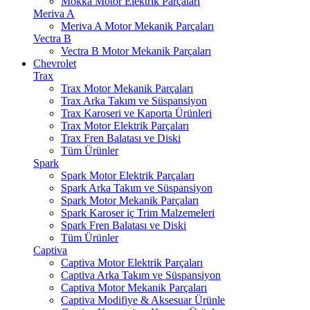
Mokka Motor Elektrik Parçaları
Meriva A
Meriva A Motor Mekanik Parçaları
Vectra B
Vectra B Motor Mekanik Parçaları
Chevrolet
Trax
Trax Motor Mekanik Parçaları
Trax Arka Takım ve Süspansiyon
Trax Karoseri ve Kaporta Ürünleri
Trax Motor Elektrik Parçaları
Trax Fren Balatası ve Diski
Tüm Ürünler
Spark
Spark Motor Elektrik Parçaları
Spark Arka Takım ve Süspansiyon
Spark Motor Mekanik Parçaları
Spark Karoser iç Trim Malzemeleri
Spark Fren Balatası ve Diski
Tüm Ürünler
Captiva
Captiva Motor Elektrik Parçaları
Captiva Arka Takım ve Süspansiyon
Captiva Motor Mekanik Parçaları
Captiva Modifiye & Aksesuar Ürünle