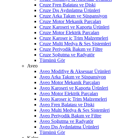
Cruze Fren Balatası ve Diski
Cruze Dış Aydınlatma Ürünleri
Cruze Arka Takım ve Süspansiyon
Cruze Motor Mekanik Parçaları
Cruze Karoseri ve Kaporta Ürünleri
Cruze Motor Elektrik Parçaları
Cruze Karoser iç Trim Malzemeleri
Cruze Multi Medya & Ses Sistemleri
Cruze Periyodik Bakım ve Filtre
Cruze Soğutma ve Radyatör
Tümünü Gör
Aveo
Aveo Modifiye & Aksesuar Ürünleri
Aveo Arka Takım ve Süspansiyon
Aveo Motor Mekanik Parçaları
Aveo Karoseri ve Kaporta Ürünleri
Aveo Motor Elektrik Parçaları
Aveo Karoser iç Trim Malzemeleri
Aveo Fren Balatası ve Diski
Aveo Multi Medya & Ses Sistemleri
Aveo Periyodik Bakım ve Filtre
Aveo Soğutma ve Radyatör
Aveo Dış Aydınlatma Ürünleri
Tümünü Gör
Kalos