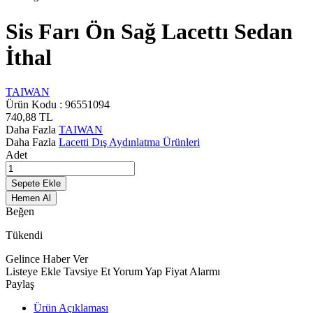
Sis Farı Ön Sağ Lacettı Sedan
İthal
TAIWAN
Ürün Kodu :
96551094
740,88
TL
Daha Fazla
TAIWAN
Daha Fazla
Lacetti Dış Aydınlatma Ürünleri
Adet
Sepete Ekle
Hemen Al
Beğen
Tükendi
Gelince Haber Ver
Listeye Ekle
Tavsiye Et
Yorum Yap
Fiyat Alarmı
Paylaş
Ürün Açıklaması