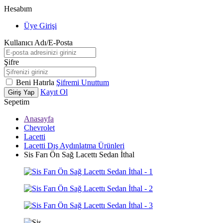
Hesabım
Üye Girişi
Kullanıcı Adı/E-Posta
Şifre
Beni Hatırla
Şifremi Unuttum
Kayıt Ol
Giriş Yap
Sepetim
Anasayfa
Chevrolet
Lacetti
Lacetti Dış Aydınlatma Ürünleri
Sis Farı Ön Sağ Lacettı Sedan İthal