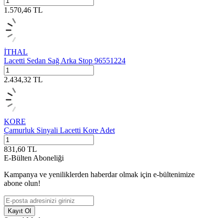
1.570,46
TL
İTHAL
Lacetti Sedan Sağ Arka Stop 96551224
2.434,32
TL
KORE
Çamurluk Sinyali Lacetti Kore Adet
831,60
TL
E-Bülten Aboneliği
Kampanya ve yeniliklerden haberdar olmak için e-bültenimize
abone olun!
Kayıt Ol