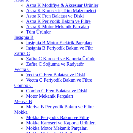
Astra K Modifiye & Aksesuar Ürünler
Astra K Karoser iç Trim Malzemeleri
Astra K Fren Balatası ve Diski
Astra K Periyodik Bakım ve Filtre
Astra K Motor Mekanik Parçaları
Tüm Ürünler
İnsignia B
İnsignia B Motor Elektrik Parçaları
İnsignia B Periyodik Bakım ve Filtr
Zafira C
Zafira C Karoseri ve Kaporta Ürünle
Zafira C Soğutma ve Radyatör
Vectra C
Vectra C Fren Balatası ve Diski
Vectra C Periyodik Bakım ve Filtre
Combo C
Combo C Fren Balatası ve Diski
Motor Mekanik Parçaları
Meriva B
Meriva B Periyodik Bakım ve Filtre
Mokka
Mokka Periyodik Bakım ve Filtre
Mokka Karoseri ve Kaporta Ürünleri
Mokka Motor Mekanik Parçaları