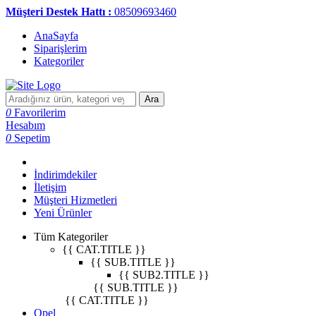
Müşteri Destek Hattı :
08509693460
AnaSayfa
Siparişlerim
Kategoriler
Ara
0
Favorilerim
Hesabım
0
Sepetim
İndirimdekiler
İletişim
Müşteri Hizmetleri
Yeni Ürünler
Tüm Kategoriler
{{ CAT.TITLE }}
{{ SUB.TITLE }}
{{ SUB2.TITLE }}
{{ SUB.TITLE }}
{{ CAT.TITLE }}
Opel