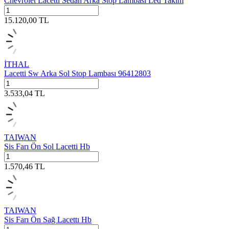
Chevrolet Lacetti Sedan Arka Stop Lambası Led Takım
15.120,00
TL
İTHAL
Lacetti Sw Arka Sol Stop Lambası 96412803
3.533,04
TL
TAIWAN
Sis Farı Ön Sol Lacetti Hb
1.570,46
TL
TAIWAN
Sis Farı Ön Sağ Lacettı Hb