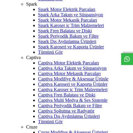
Spark
Spark Motor Elektrik Parçaları
Spark Arka Takım ve Süspansiyon
Spark Motor Mekanik Parçaları
Spark Karoser iç Trim Malzemeleri
Spark Fren Balatası ve Diski
W
h
t
s
a
p
p
D
e
s
t
e
H
a
t
t
Spark Periyodik Bakım ve Filtre
Spark Dış Aydınlatma Ürünleri
Spark Karoseri ve Kaporta Ürünler
Tümünü Gör
Captiva
Captiva Motor Elektrik Parçaları
Captiva Arka Takım ve Süspansiyon
Captiva Motor Mekanik Parçaları
Captiva Modifiye & Aksesuar Ürünle
Captiva Karoseri ve Kaporta Ürünler
Captiva Karoser iç Trim Malzemeleri
Captiva Fren Balatası ve Diski
Captiva Multi Medya & Ses Sistemle
Captiva Periyodik Bakım ve Filtre
Captiva Soğutma ve Radyatör
Captiva Dış Aydınlatma Ürünleri
Tümünü Gör
Cruze
Cruze Modifiye & Aksesuar Ürünleri