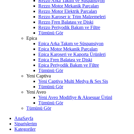
Rezzo Arka Takım ve Süspansiyon
Rezzo Motor Mekanik Parçaları
Rezzo Motor Elektrik Parçaları
Rezzo Karoser iç Trim Malzemeleri
Rezzo Fren Balatası ve Diski
Rezzo Periyodik Bakım ve Filtre
Tümünü Gör
Epica
Epica Arka Takım ve Süspansiyon
Epica Motor Mekanik Parçaları
Epica Karoseri ve Kaporta Ürünleri
Epica Fren Balatası ve Diski
Epica Periyodik Bakım ve Filtre
Tümünü Gör
Yeni Captiva
Yeni Captiva Multi Medya & Ses Sis
Tümünü Gör
Yeni Aveo
Yeni Aveo Modifiye & Aksesuar Ürünl
Tümünü Gör
Tümünü Gör
AnaSayfa
Siparişlerim
Kategoriler