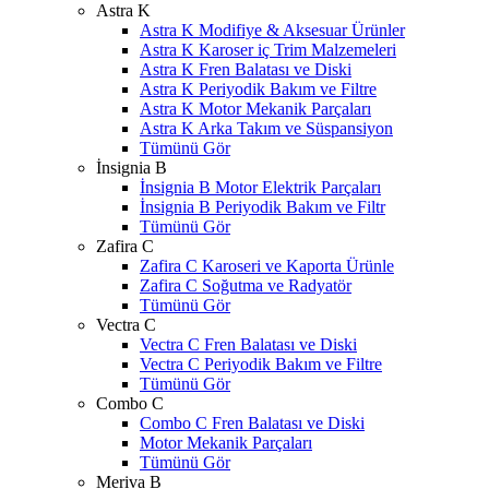
Astra K
Astra K Modifiye & Aksesuar Ürünler
Astra K Karoser iç Trim Malzemeleri
Astra K Fren Balatası ve Diski
Astra K Periyodik Bakım ve Filtre
Astra K Motor Mekanik Parçaları
Astra K Arka Takım ve Süspansiyon
Tümünü Gör
İnsignia B
İnsignia B Motor Elektrik Parçaları
İnsignia B Periyodik Bakım ve Filtr
Tümünü Gör
Zafira C
Zafira C Karoseri ve Kaporta Ürünle
Zafira C Soğutma ve Radyatör
Tümünü Gör
Vectra C
Vectra C Fren Balatası ve Diski
Vectra C Periyodik Bakım ve Filtre
Tümünü Gör
Combo C
Combo C Fren Balatası ve Diski
Motor Mekanik Parçaları
Tümünü Gör
Meriva B