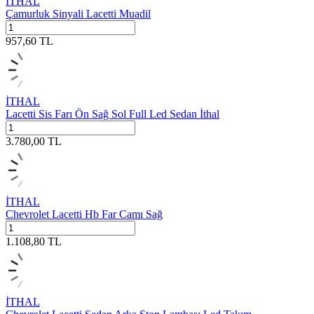
İTHAL
Çamurluk Sinyali Lacetti Muadil
957,60
TL
İTHAL
Lacetti Sis Farı Ön Sağ Sol Full Led Sedan İthal
3.780,00
TL
İTHAL
Chevrolet Lacetti Hb Far Camı Sağ
1.108,80
TL
İTHAL