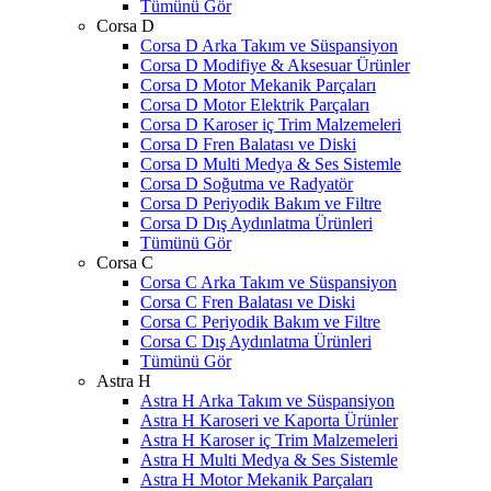
Tümünü Gör
Corsa D
Corsa D Arka Takım ve Süspansiyon
Corsa D Modifiye & Aksesuar Ürünler
Corsa D Motor Mekanik Parçaları
Corsa D Motor Elektrik Parçaları
Corsa D Karoser iç Trim Malzemeleri
Corsa D Fren Balatası ve Diski
Corsa D Multi Medya & Ses Sistemle
Corsa D Soğutma ve Radyatör
Corsa D Periyodik Bakım ve Filtre
Corsa D Dış Aydınlatma Ürünleri
Tümünü Gör
Corsa C
Corsa C Arka Takım ve Süspansiyon
Corsa C Fren Balatası ve Diski
Corsa C Periyodik Bakım ve Filtre
Corsa C Dış Aydınlatma Ürünleri
Tümünü Gör
Astra H
Astra H Arka Takım ve Süspansiyon
Astra H Karoseri ve Kaporta Ürünler
Astra H Karoser iç Trim Malzemeleri
Astra H Multi Medya & Ses Sistemle
Astra H Motor Mekanik Parçaları