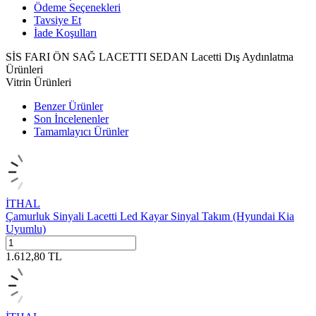
Ödeme Seçenekleri
Tavsiye Et
İade Koşulları
SİS FARI ÖN SAĞ LACETTI SEDAN Lacetti Dış Aydınlatma
Ürünleri
Vitrin Ürünleri
Benzer Ürünler
Son İncelenenler
Tamamlayıcı Ürünler
İTHAL
Çamurluk Sinyali Lacetti Led Kayar Sinyal Takım (Hyundai Kia
Uyumlu)
1.612,80
TL