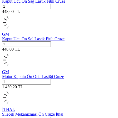
Kaput Ucu Ön Sağ Lastik Fitili Cruze
448,00
TL
GM
Kaput Ucu Ön Sol Lastik Fitili Cruze
448,00
TL
GM
Motor Kaputu Ön Orta Lastiği Cruze
1.439,20
TL
İTHAL
Silecek Mekanizması Ön Cruze İthal