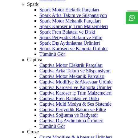
W
h
t
s
a
p
p
D
e
s
t
e
H
a
t
t
Spark
Spark Motor Elektrik Parçaları
Spark Arka Takım ve Süspansiyon
Spark Motor Mekanik Parçaları
Spark Karoser iç Trim Malzemeleri
Spark Fren Balatası ve Diski
Spark Periyodik Bakım ve Filtre
Spark Dış Aydınlatma Ürünleri
Spark Karoseri ve Kaporta Ürünler
Tümünü Gör
Captiva
Captiva Motor Elektrik Parçaları
Captiva Arka Takım ve Süspansiyon
Captiva Motor Mekanik Parçaları
Captiva Modifiye & Aksesuar Ürünle
Captiva Karoseri ve Kaporta Ürünler
Captiva Karoser iç Trim Malzemeleri
Captiva Fren Balatası ve Diski
Captiva Multi Medya & Ses Sistemle
Captiva Periyodik Bakım ve Filtre
Captiva Soğutma ve Radyatör
Captiva Dış Aydınlatma Ürünleri
Tümünü Gör
Cruze
Cruze Modifiye & Aksesuar Ürünleri