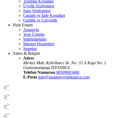
Teslimat Koşulları
Üyelik Sözleşmesi
Satış Sözleşmesi
Garanti ve İade Koşulları
Gizlilik ve Güvenlik
Hızlı Erişim
Anasayfa
Yeni Ürünler
İndirimdekiler
Müşteri Hizmetleri
Sepetim
Adres & İletişim
Adres
Merkez Mah. Kehribarcı Sk. No: 33 A Kapı No: 1
Gaziosmanpaşa İSTANBUL
Telefon Numarası
08509693460
E-Posta
info@umutotoyedekparca.com