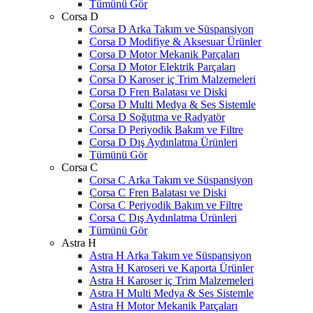
Tümünü Gör
Corsa D
Corsa D Arka Takım ve Süspansiyon
Corsa D Modifiye & Aksesuar Ürünler
Corsa D Motor Mekanik Parçaları
Corsa D Motor Elektrik Parçaları
Corsa D Karoser iç Trim Malzemeleri
Corsa D Fren Balatası ve Diski
Corsa D Multi Medya & Ses Sistemle
Corsa D Soğutma ve Radyatör
Corsa D Periyodik Bakım ve Filtre
Corsa D Dış Aydınlatma Ürünleri
Tümünü Gör
Corsa C
Corsa C Arka Takım ve Süspansiyon
Corsa C Fren Balatası ve Diski
Corsa C Periyodik Bakım ve Filtre
Corsa C Dış Aydınlatma Ürünleri
Tümünü Gör
Astra H
Astra H Arka Takım ve Süspansiyon
Astra H Karoseri ve Kaporta Ürünler
Astra H Karoser iç Trim Malzemeleri
Astra H Multi Medya & Ses Sistemle
Astra H Motor Mekanik Parçaları