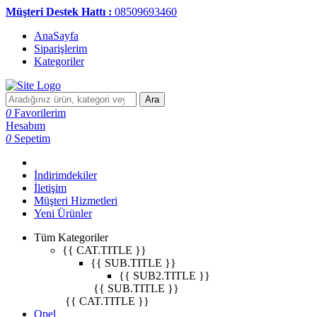
Müşteri Destek Hattı :
08509693460
AnaSayfa
Siparişlerim
Kategoriler
Ara
0
Favorilerim
Hesabım
0
Sepetim
İndirimdekiler
İletişim
Müşteri Hizmetleri
Yeni Ürünler
Tüm Kategoriler
{{ CAT.TITLE }}
{{ SUB.TITLE }}
{{ SUB2.TITLE }}
{{ SUB.TITLE }}
{{ CAT.TITLE }}
Opel