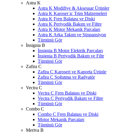
Astra K
Astra K Modifiye & Aksesuar Ürünler
Astra K Karoser iç Trim Malzemeleri
Astra K Fren Balatası ve Diski
Astra K Periyodik Bakım ve Filtre
Astra K Motor Mekanik Parçaları
Astra K Arka Takım ve Süspansiyon
Tümünü Gör
İnsignia B
İnsignia B Motor Elektrik Parçaları
İnsignia B Periyodik Bakım ve Filtr
Tümünü Gör
Zafira C
Zafira C Karoseri ve Kaporta Ürünle
Zafira C Soğutma ve Radyatör
Tümünü Gör
Vectra C
Vectra C Fren Balatası ve Diski
Vectra C Periyodik Bakım ve Filtre
Tümünü Gör
Combo C
Combo C Fren Balatası ve Diski
Motor Mekanik Parçaları
Tümünü Gör
Meriva B