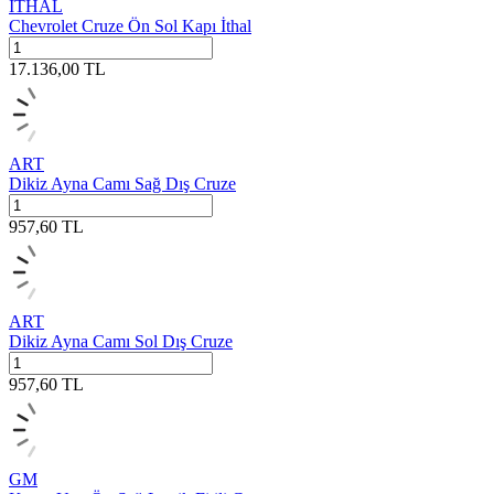
İTHAL
Chevrolet Cruze Ön Sol Kapı İthal
17.136,00
TL
ART
Dikiz Ayna Camı Sağ Dış Cruze
957,60
TL
ART
Dikiz Ayna Camı Sol Dış Cruze
957,60
TL
GM