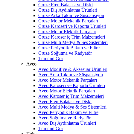
Cruze Fren Balatası ve Diski
Cruze Dış Aydınlatma Ürünleri
Cruze Arka Takım ve Süspansiyon
Cruze Motor Mekanik Parçaları
Cruze Karoseri ve Kaporta Ürünleri
Cruze Motor Elektrik Parçaları
Cruze Karoser iç Trim Malzemeleri
Cruze Multi Medya & Ses Sistemleri
Cruze Periyodik Bakım ve Filtre
Cruze Soğutma ve Radyatör
Tümünü Gör
Aveo
Aveo Modifiye & Aksesuar Ürünleri
Aveo Arka Takım ve Süspansiyon
Aveo Motor Mekanik Parçaları
Aveo Karoseri ve Kaporta Ürünleri
Aveo Motor Elektrik Parçaları
Aveo Karoser iç Trim Malzemeleri
Aveo Fren Balatası ve Diski
Aveo Multi Medya & Ses Sistemleri
Aveo Periyodik Bakım ve Filtre
Aveo Soğutma ve Radyatör
Aveo Dış Aydınlatma Ürünleri
Tümünü Gör
Kalos