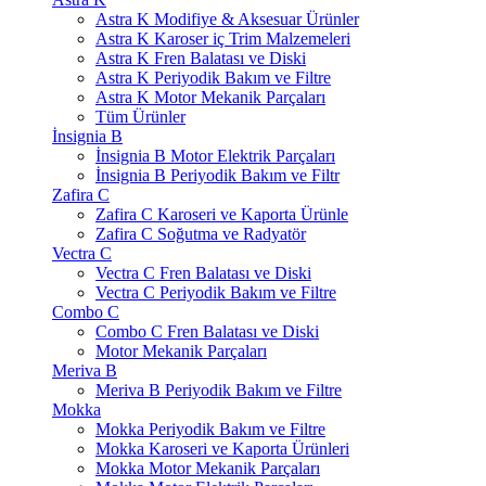
Astra K Modifiye & Aksesuar Ürünler
Astra K Karoser iç Trim Malzemeleri
Astra K Fren Balatası ve Diski
Astra K Periyodik Bakım ve Filtre
Astra K Motor Mekanik Parçaları
Tüm Ürünler
İnsignia B
İnsignia B Motor Elektrik Parçaları
İnsignia B Periyodik Bakım ve Filtr
Zafira C
Zafira C Karoseri ve Kaporta Ürünle
Zafira C Soğutma ve Radyatör
Vectra C
Vectra C Fren Balatası ve Diski
Vectra C Periyodik Bakım ve Filtre
Combo C
Combo C Fren Balatası ve Diski
Motor Mekanik Parçaları
Meriva B
Meriva B Periyodik Bakım ve Filtre
Mokka
Mokka Periyodik Bakım ve Filtre
Mokka Karoseri ve Kaporta Ürünleri
Mokka Motor Mekanik Parçaları