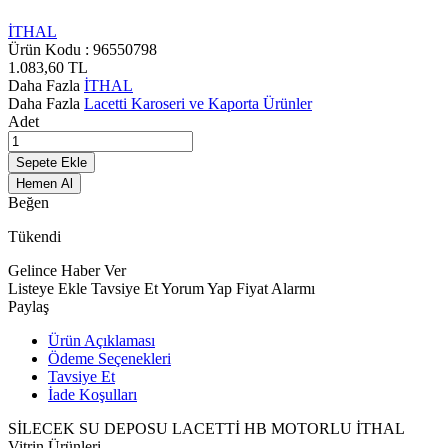
İTHAL
Ürün Kodu :
96550798
1.083,60
TL
Daha Fazla
İTHAL
Daha Fazla
Lacetti Karoseri ve Kaporta Ürünler
Adet
Sepete Ekle
Hemen Al
Beğen
Tükendi
Gelince Haber Ver
Listeye Ekle
Tavsiye Et
Yorum Yap
Fiyat Alarmı
Paylaş
Ürün Açıklaması
Ödeme Seçenekleri
Tavsiye Et
İade Koşulları
SİLECEK SU DEPOSU LACETTİ HB MOTORLU İTHAL
Vitrin Ürünleri