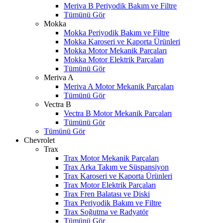
Meriva B Periyodik Bakım ve Filtre
Tümünü Gör
Mokka
Mokka Periyodik Bakım ve Filtre
Mokka Karoseri ve Kaporta Ürünleri
Mokka Motor Mekanik Parçaları
Mokka Motor Elektrik Parçaları
Tümünü Gör
Meriva A
Meriva A Motor Mekanik Parçaları
Tümünü Gör
Vectra B
Vectra B Motor Mekanik Parçaları
Tümünü Gör
Tümünü Gör
Chevrolet
Trax
Trax Motor Mekanik Parçaları
Trax Arka Takım ve Süspansiyon
Trax Karoseri ve Kaporta Ürünleri
Trax Motor Elektrik Parçaları
Trax Fren Balatası ve Diski
Trax Periyodik Bakım ve Filtre
W
h
t
s
a
p
p
D
e
s
t
e
H
a
t
t
Trax Soğutma ve Radyatör
Tümünü Gör