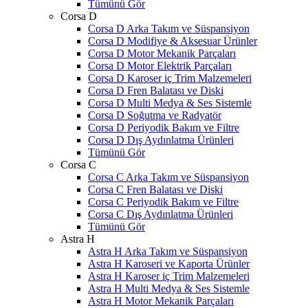
Tümünü Gör
Corsa D
Corsa D Arka Takım ve Süspansiyon
Corsa D Modifiye & Aksesuar Ürünler
Corsa D Motor Mekanik Parçaları
Corsa D Motor Elektrik Parçaları
Corsa D Karoser iç Trim Malzemeleri
Corsa D Fren Balatası ve Diski
Corsa D Multi Medya & Ses Sistemle
Corsa D Soğutma ve Radyatör
Corsa D Periyodik Bakım ve Filtre
Corsa D Dış Aydınlatma Ürünleri
Tümünü Gör
Corsa C
Corsa C Arka Takım ve Süspansiyon
Corsa C Fren Balatası ve Diski
Corsa C Periyodik Bakım ve Filtre
Corsa C Dış Aydınlatma Ürünleri
Tümünü Gör
Astra H
Astra H Arka Takım ve Süspansiyon
Astra H Karoseri ve Kaporta Ürünler
Astra H Karoser iç Trim Malzemeleri
Astra H Multi Medya & Ses Sistemle
Astra H Motor Mekanik Parçaları