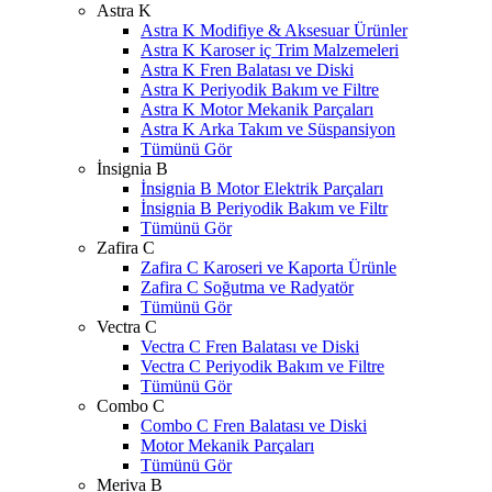
Astra K
Astra K Modifiye & Aksesuar Ürünler
Astra K Karoser iç Trim Malzemeleri
Astra K Fren Balatası ve Diski
Astra K Periyodik Bakım ve Filtre
Astra K Motor Mekanik Parçaları
Astra K Arka Takım ve Süspansiyon
Tümünü Gör
İnsignia B
İnsignia B Motor Elektrik Parçaları
İnsignia B Periyodik Bakım ve Filtr
Tümünü Gör
Zafira C
Zafira C Karoseri ve Kaporta Ürünle
Zafira C Soğutma ve Radyatör
Tümünü Gör
Vectra C
Vectra C Fren Balatası ve Diski
Vectra C Periyodik Bakım ve Filtre
Tümünü Gör
Combo C
Combo C Fren Balatası ve Diski
Motor Mekanik Parçaları
Tümünü Gör
Meriva B