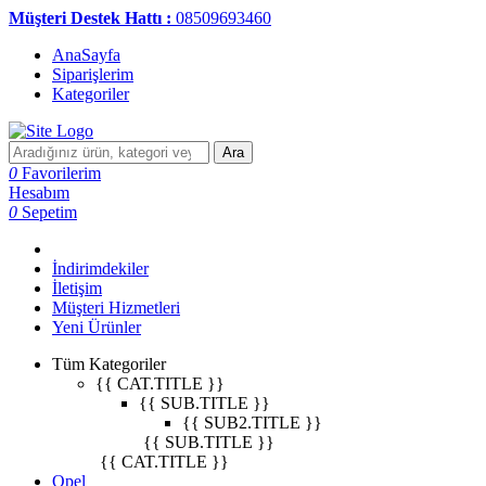
Müşteri Destek Hattı :
08509693460
AnaSayfa
Siparişlerim
Kategoriler
Ara
0
Favorilerim
Hesabım
0
Sepetim
İndirimdekiler
İletişim
Müşteri Hizmetleri
Yeni Ürünler
Tüm Kategoriler
{{ CAT.TITLE }}
{{ SUB.TITLE }}
{{ SUB2.TITLE }}
{{ SUB.TITLE }}
{{ CAT.TITLE }}
Opel