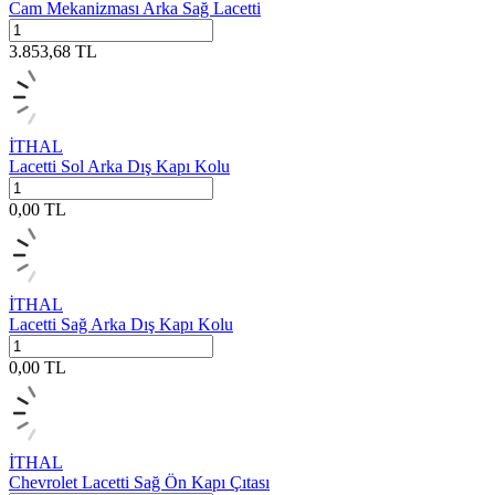
Cam Mekanizması Arka Sağ Lacetti
3.853,68
TL
İTHAL
Lacetti Sol Arka Dış Kapı Kolu
0,00
TL
İTHAL
Lacetti Sağ Arka Dış Kapı Kolu
0,00
TL
İTHAL
Chevrolet Lacetti Sağ Ön Kapı Çıtası