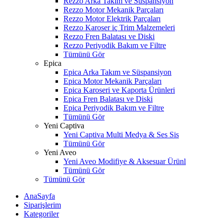
Rezzo Arka Takım ve Süspansiyon
Rezzo Motor Mekanik Parçaları
Rezzo Motor Elektrik Parçaları
Rezzo Karoser iç Trim Malzemeleri
Rezzo Fren Balatası ve Diski
Rezzo Periyodik Bakım ve Filtre
Tümünü Gör
Epica
Epica Arka Takım ve Süspansiyon
Epica Motor Mekanik Parçaları
Epica Karoseri ve Kaporta Ürünleri
Epica Fren Balatası ve Diski
Epica Periyodik Bakım ve Filtre
Tümünü Gör
Yeni Captiva
Yeni Captiva Multi Medya & Ses Sis
Tümünü Gör
Yeni Aveo
Yeni Aveo Modifiye & Aksesuar Ürünl
Tümünü Gör
Tümünü Gör
AnaSayfa
Siparişlerim
Kategoriler