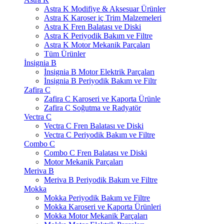
Astra K Modifiye & Aksesuar Ürünler
Astra K Karoser iç Trim Malzemeleri
Astra K Fren Balatası ve Diski
Astra K Periyodik Bakım ve Filtre
Astra K Motor Mekanik Parçaları
Tüm Ürünler
İnsignia B
İnsignia B Motor Elektrik Parçaları
İnsignia B Periyodik Bakım ve Filtr
Zafira C
Zafira C Karoseri ve Kaporta Ürünle
Zafira C Soğutma ve Radyatör
Vectra C
Vectra C Fren Balatası ve Diski
Vectra C Periyodik Bakım ve Filtre
Combo C
Combo C Fren Balatası ve Diski
Motor Mekanik Parçaları
Meriva B
Meriva B Periyodik Bakım ve Filtre
Mokka
Mokka Periyodik Bakım ve Filtre
Mokka Karoseri ve Kaporta Ürünleri
Mokka Motor Mekanik Parçaları