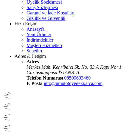
Üyelik Sözleşmesi
Satış Sözleşmesi
Garanti ve İade Koşulları
Gizlilik ve Güvenlik
Hızlı Erişim
Anasayfa
Yeni Ürünler
İndirimdekiler
Müşteri Hizmetleri
Sepetim
Adres & İletişim
Adres
Merkez Mah. Kehribarcı Sk. No: 33 A Kapı No: 1
Gaziosmanpaşa İSTANBUL
Telefon Numarası
08509693460
E-Posta
info@umutotoyedekparca.com