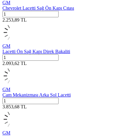
GM
Chevrolet Lacetti Sağ Ön Kapı Çıtası
2.253,89
TL
GM
Lacetti Ön Sağ Kapı Direk Bakaliti
2.093,62
TL
GM
Cam Mekanizması Arka Sol Lacetti
3.853,68
TL
GM