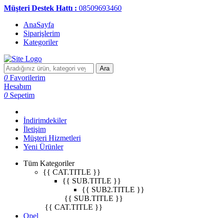
Müşteri Destek Hattı :
08509693460
AnaSayfa
Siparişlerim
Kategoriler
Ara
0
Favorilerim
Hesabım
0
Sepetim
İndirimdekiler
İletişim
Müşteri Hizmetleri
Yeni Ürünler
Tüm Kategoriler
{{ CAT.TITLE }}
{{ SUB.TITLE }}
{{ SUB2.TITLE }}
{{ SUB.TITLE }}
{{ CAT.TITLE }}
Opel