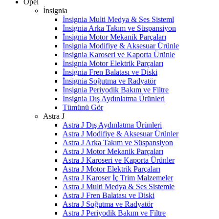
Opel
İnsignia
İnsignia Multi Medya & Ses Sisteml
İnsignia Arka Takım ve Süspansiyon
İnsignia Motor Mekanik Parçaları
İnsignia Modifiye & Aksesuar Ürünle
İnsignia Karoseri ve Kaporta Ürünle
İnsignia Motor Elektrik Parçaları
İnsignia Fren Balatası ve Diski
İnsignia Soğutma ve Radyatör
İnsignia Periyodik Bakım ve Filtre
İnsignia Dış Aydınlatma Ürünleri
Tümünü Gör
Astra J
Astra J Dış Aydınlatma Ürünleri
Astra J Modifiye & Aksesuar Ürünler
Astra J Arka Takım ve Süspansiyon
Astra J Motor Mekanik Parçaları
Astra J Karoseri ve Kaporta Ürünler
Astra J Motor Elektrik Parçaları
Astra J Karoser İç Trim Malzemeler
Astra J Multi Medya & Ses Sistemle
Astra J Fren Balatası ve Diski
Astra J Soğutma ve Radyatör
Astra J Periyodik Bakım ve Filtre