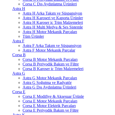
Corsa C Dış Aydınlatma Ürünleri
Astra H
Astra H Arka Takım ve Süspansiyon
Astra H Karoseri ve Kaporta Ürünler
Astra H Karoser iç Trim Malzemeleri
Astra H Multi Medya & Ses Sistemle
Astra H Motor Mekanik Parçaları
Tüm Ürünler
Astra F
Astra F Arka Takım ve Süspansiyon
Astra F Motor Mekanik Parçalar
Corsa B
Corsa B Motor Mekanik Parçaları
Corsa B Periyodik Bakım ve Filtre
Corsa B Karoser iç Trim Malzemeleri
Astra G
Astra G Motor Mekanik Parçaları
Astra G Soğutma ve Radyatör
Astra G Dış Aydınlatma Ürünleri
Corsa E
Corsa E Modifiye & Aksesuar Ürünle
Corsa E Motor Mekanik Parçaları
Corsa E Motor Elektrik Parçaları
Corsa E Periyodik Bakım ve Filtre
Astra K