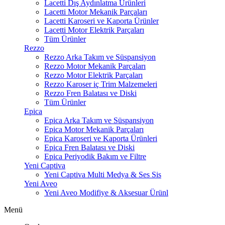
Lacetti Dış Aydınlatma Ürünleri
Lacetti Motor Mekanik Parçaları
Lacetti Karoseri ve Kaporta Ürünler
Lacetti Motor Elektrik Parçaları
Tüm Ürünler
Rezzo
Rezzo Arka Takım ve Süspansiyon
Rezzo Motor Mekanik Parçaları
Rezzo Motor Elektrik Parçaları
Rezzo Karoser iç Trim Malzemeleri
Rezzo Fren Balatası ve Diski
Tüm Ürünler
Epica
Epica Arka Takım ve Süspansiyon
Epica Motor Mekanik Parçaları
Epica Karoseri ve Kaporta Ürünleri
Epica Fren Balatası ve Diski
Epica Periyodik Bakım ve Filtre
Yeni Captiva
Yeni Captiva Multi Medya & Ses Sis
Yeni Aveo
Yeni Aveo Modifiye & Aksesuar Ürünl
Menü