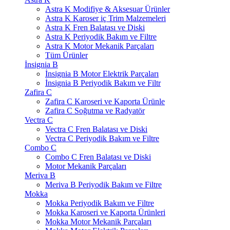
Astra K Modifiye & Aksesuar Ürünler
Astra K Karoser iç Trim Malzemeleri
Astra K Fren Balatası ve Diski
Astra K Periyodik Bakım ve Filtre
Astra K Motor Mekanik Parçaları
Tüm Ürünler
İnsignia B
İnsignia B Motor Elektrik Parçaları
İnsignia B Periyodik Bakım ve Filtr
Zafira C
Zafira C Karoseri ve Kaporta Ürünle
Zafira C Soğutma ve Radyatör
Vectra C
Vectra C Fren Balatası ve Diski
Vectra C Periyodik Bakım ve Filtre
Combo C
Combo C Fren Balatası ve Diski
Motor Mekanik Parçaları
Meriva B
Meriva B Periyodik Bakım ve Filtre
Mokka
Mokka Periyodik Bakım ve Filtre
Mokka Karoseri ve Kaporta Ürünleri
Mokka Motor Mekanik Parçaları