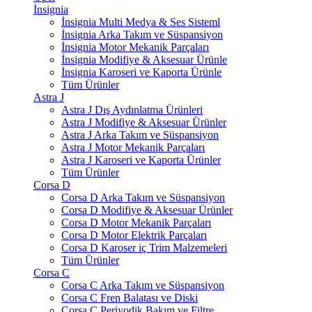
İnsignia
İnsignia Multi Medya & Ses Sisteml
İnsignia Arka Takım ve Süspansiyon
İnsignia Motor Mekanik Parçaları
İnsignia Modifiye & Aksesuar Ürünle
İnsignia Karoseri ve Kaporta Ürünle
Tüm Ürünler
Astra J
Astra J Dış Aydınlatma Ürünleri
Astra J Modifiye & Aksesuar Ürünler
Astra J Arka Takım ve Süspansiyon
Astra J Motor Mekanik Parçaları
Astra J Karoseri ve Kaporta Ürünler
Tüm Ürünler
Corsa D
Corsa D Arka Takım ve Süspansiyon
Corsa D Modifiye & Aksesuar Ürünler
Corsa D Motor Mekanik Parçaları
Corsa D Motor Elektrik Parçaları
Corsa D Karoser iç Trim Malzemeleri
Tüm Ürünler
Corsa C
Corsa C Arka Takım ve Süspansiyon
Corsa C Fren Balatası ve Diski
Corsa C Periyodik Bakım ve Filtre