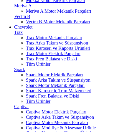
Mokka Motor Elektrik Parçaları
Meriva A
Meriva A Motor Mekanik Parçaları
Vectra B
Vectra B Motor Mekanik Parçaları
Chevrolet
Trax
Trax Motor Mekanik Parçaları
Trax Arka Takım ve Süspansiyon
Trax Karoseri ve Kaporta Ürünleri
Trax Motor Elektrik Parçaları
Trax Fren Balatası ve Diski
Tüm Ürünler
Spark
Spark Motor Elektrik Parçaları
Spark Arka Takım ve Süspansiyon
Spark Motor Mekanik Parçaları
Spark Karoser iç Trim Malzemeleri
Spark Fren Balatası ve Diski
Tüm Ürünler
Captiva
Captiva Motor Elektrik Parçaları
Captiva Arka Takım ve Süspansiyon
Captiva Motor Mekanik Parçaları
Captiva Modifiye & Aksesuar Ürünle