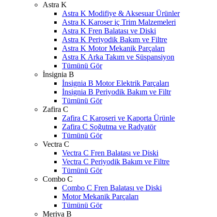
Astra K
Astra K Modifiye & Aksesuar Ürünler
Astra K Karoser iç Trim Malzemeleri
Astra K Fren Balatası ve Diski
Astra K Periyodik Bakım ve Filtre
Astra K Motor Mekanik Parçaları
Astra K Arka Takım ve Süspansiyon
Tümünü Gör
İnsignia B
İnsignia B Motor Elektrik Parçaları
İnsignia B Periyodik Bakım ve Filtr
Tümünü Gör
Zafira C
Zafira C Karoseri ve Kaporta Ürünle
Zafira C Soğutma ve Radyatör
Tümünü Gör
Vectra C
Vectra C Fren Balatası ve Diski
Vectra C Periyodik Bakım ve Filtre
Tümünü Gör
Combo C
Combo C Fren Balatası ve Diski
Motor Mekanik Parçaları
Tümünü Gör
Meriva B