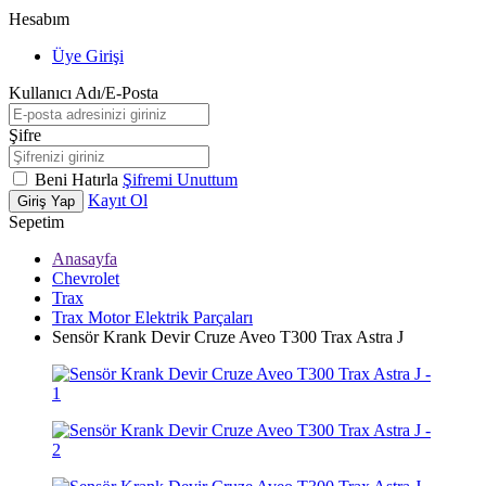
Hesabım
Üye Girişi
Kullanıcı Adı/E-Posta
Şifre
Beni Hatırla
Şifremi Unuttum
Kayıt Ol
Giriş Yap
Sepetim
Anasayfa
Chevrolet
Trax
Trax Motor Elektrik Parçaları
Sensör Krank Devir Cruze Aveo T300 Trax Astra J