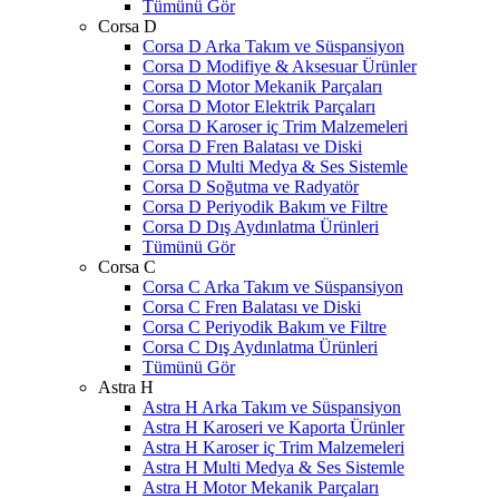
Tümünü Gör
Corsa D
Corsa D Arka Takım ve Süspansiyon
Corsa D Modifiye & Aksesuar Ürünler
Corsa D Motor Mekanik Parçaları
Corsa D Motor Elektrik Parçaları
Corsa D Karoser iç Trim Malzemeleri
Corsa D Fren Balatası ve Diski
Corsa D Multi Medya & Ses Sistemle
Corsa D Soğutma ve Radyatör
Corsa D Periyodik Bakım ve Filtre
Corsa D Dış Aydınlatma Ürünleri
Tümünü Gör
Corsa C
Corsa C Arka Takım ve Süspansiyon
Corsa C Fren Balatası ve Diski
Corsa C Periyodik Bakım ve Filtre
Corsa C Dış Aydınlatma Ürünleri
Tümünü Gör
Astra H
Astra H Arka Takım ve Süspansiyon
Astra H Karoseri ve Kaporta Ürünler
Astra H Karoser iç Trim Malzemeleri
Astra H Multi Medya & Ses Sistemle
Astra H Motor Mekanik Parçaları