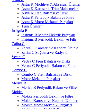
Astra K Modifiye & Aksesuar Ürünler
Astra K Karoser iç Trim Malzemeleri
Astra K Fren Balatası ve Diski
Astra K Periyodik Bakım ve Filtre
Astra K Motor Mekanik Parçaları
Tüm Ürünler
İnsignia B
İnsignia B Motor Elektrik Parçaları
İnsignia B Periyodik Bakım ve Filtr
Zafira C
Zafira C Karoseri ve Kaporta Ürünle
Zafira C Soğutma ve Radyatör
Vectra C
Vectra C Fren Balatası ve Diski
Vectra C Periyodik Bakım ve Filtre
Combo C
Combo C Fren Balatası ve Diski
Motor Mekanik Parçaları
Meriva B
Meriva B Periyodik Bakım ve Filtre
Mokka
Mokka Periyodik Bakım ve Filtre
Mokka Karoseri ve Kaporta Ürünleri
Mokka Motor Mekanik Parçaları