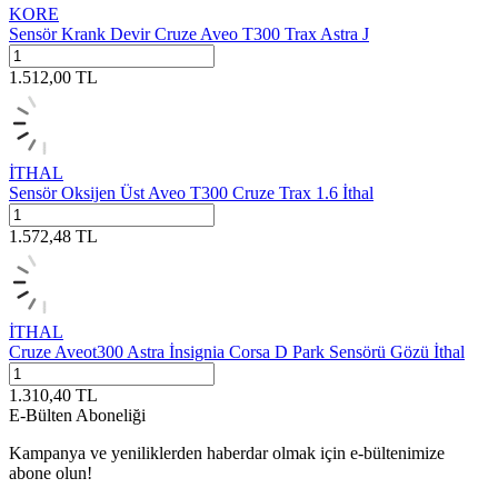
KORE
Sensör Krank Devir Cruze Aveo T300 Trax Astra J
1.512,00
TL
İTHAL
Sensör Oksijen Üst Aveo T300 Cruze Trax 1.6 İthal
1.572,48
TL
İTHAL
Cruze Aveot300 Astra İnsignia Corsa D Park Sensörü Gözü İthal
1.310,40
TL
E-Bülten Aboneliği
Kampanya ve yeniliklerden haberdar olmak için e-bültenimize
abone olun!