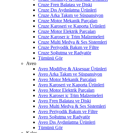
Cruze Fren Balatası ve Diski
Cruze Dış Aydınlatma Ürünleri
Cruze Arka Takım ve Süspansiyon
Cruze Motor Mekanik Parçaları
Cruze Karoseri ve Kaporta Ürünleri
Cruze Motor Elektrik Parçaları
Cruze Karoser iç Trim Malzemeleri
Cruze Multi Medya & Ses Sistemleri
Cruze Periyodik Bakım ve Filtre
Cruze Soğutma ve Radyatör
Tümünü Gör
Aveo
Aveo Modifiye & Aksesuar Ürünleri
Aveo Arka Takım ve Süspansiyon
Aveo Motor Mekanik Parçaları
Aveo Karoseri ve Kaporta Ürünleri
Aveo Motor Elektrik Parçaları
Aveo Karoser iç Trim Malzemeleri
Aveo Fren Balatası ve Diski
Aveo Multi Medya & Ses Sistemleri
Aveo Periyodik Bakım ve Filtre
Aveo Soğutma ve Radyatör
Aveo Dış Aydınlatma Ürünleri
Tümünü Gör
Kalos