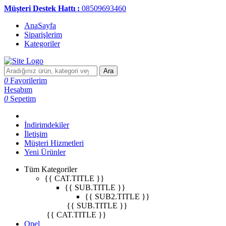
Müşteri Destek Hattı :
08509693460
AnaSayfa
Siparişlerim
Kategoriler
Ara
0
Favorilerim
Hesabım
0
Sepetim
İndirimdekiler
İletişim
Müşteri Hizmetleri
Yeni Ürünler
Tüm Kategoriler
{{ CAT.TITLE }}
{{ SUB.TITLE }}
{{ SUB2.TITLE }}
{{ SUB.TITLE }}
{{ CAT.TITLE }}
Opel