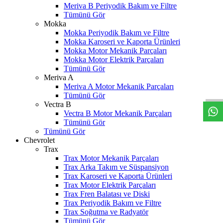
Meriva B Periyodik Bakım ve Filtre
Tümünü Gör
Mokka
Mokka Periyodik Bakım ve Filtre
Mokka Karoseri ve Kaporta Ürünleri
Mokka Motor Mekanik Parçaları
Mokka Motor Elektrik Parçaları
Tümünü Gör
W
h
t
s
a
p
p
D
e
s
t
e
H
a
t
t
Meriva A
Meriva A Motor Mekanik Parçaları
Tümünü Gör
Vectra B
Vectra B Motor Mekanik Parçaları
Tümünü Gör
Tümünü Gör
Chevrolet
Trax
Trax Motor Mekanik Parçaları
Trax Arka Takım ve Süspansiyon
Trax Karoseri ve Kaporta Ürünleri
Trax Motor Elektrik Parçaları
Trax Fren Balatası ve Diski
Trax Periyodik Bakım ve Filtre
Trax Soğutma ve Radyatör
Tümünü Gör