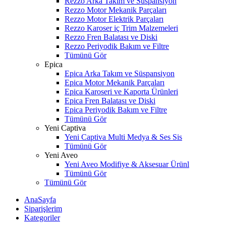
Rezzo Arka Takım ve Süspansiyon
Rezzo Motor Mekanik Parçaları
Rezzo Motor Elektrik Parçaları
Rezzo Karoser iç Trim Malzemeleri
Rezzo Fren Balatası ve Diski
Rezzo Periyodik Bakım ve Filtre
Tümünü Gör
Epica
Epica Arka Takım ve Süspansiyon
Epica Motor Mekanik Parçaları
Epica Karoseri ve Kaporta Ürünleri
Epica Fren Balatası ve Diski
Epica Periyodik Bakım ve Filtre
Tümünü Gör
Yeni Captiva
Yeni Captiva Multi Medya & Ses Sis
Tümünü Gör
Yeni Aveo
Yeni Aveo Modifiye & Aksesuar Ürünl
Tümünü Gör
Tümünü Gör
AnaSayfa
Siparişlerim
Kategoriler