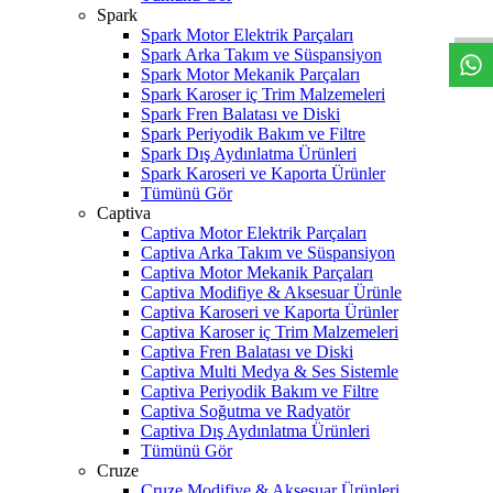
W
h
t
s
a
p
p
D
e
s
t
e
H
a
t
t
Spark
Spark Motor Elektrik Parçaları
Spark Arka Takım ve Süspansiyon
Spark Motor Mekanik Parçaları
Spark Karoser iç Trim Malzemeleri
Spark Fren Balatası ve Diski
Spark Periyodik Bakım ve Filtre
Spark Dış Aydınlatma Ürünleri
Spark Karoseri ve Kaporta Ürünler
Tümünü Gör
Captiva
Captiva Motor Elektrik Parçaları
Captiva Arka Takım ve Süspansiyon
Captiva Motor Mekanik Parçaları
Captiva Modifiye & Aksesuar Ürünle
Captiva Karoseri ve Kaporta Ürünler
Captiva Karoser iç Trim Malzemeleri
Captiva Fren Balatası ve Diski
Captiva Multi Medya & Ses Sistemle
Captiva Periyodik Bakım ve Filtre
Captiva Soğutma ve Radyatör
Captiva Dış Aydınlatma Ürünleri
Tümünü Gör
Cruze
Cruze Modifiye & Aksesuar Ürünleri