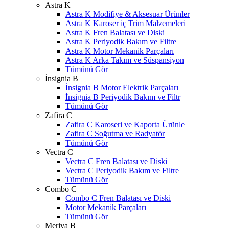
Astra K
Astra K Modifiye & Aksesuar Ürünler
Astra K Karoser iç Trim Malzemeleri
Astra K Fren Balatası ve Diski
Astra K Periyodik Bakım ve Filtre
Astra K Motor Mekanik Parçaları
Astra K Arka Takım ve Süspansiyon
Tümünü Gör
İnsignia B
İnsignia B Motor Elektrik Parçaları
İnsignia B Periyodik Bakım ve Filtr
Tümünü Gör
Zafira C
Zafira C Karoseri ve Kaporta Ürünle
Zafira C Soğutma ve Radyatör
Tümünü Gör
Vectra C
Vectra C Fren Balatası ve Diski
Vectra C Periyodik Bakım ve Filtre
Tümünü Gör
Combo C
Combo C Fren Balatası ve Diski
Motor Mekanik Parçaları
Tümünü Gör
Meriva B