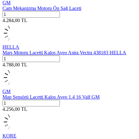
GM
Cam Mekanizma Motoru Ön Sağ Laceti
4.284,00
TL
HELLA
Marş Motoru Lacetti Kalos Aveo Astra Vectra 438183 HELLA
4.788,00
TL
GM
Map Sensörü Lacetti Kalos Aveo 1.4 16 Valf GM
4.256,00
TL
KORE