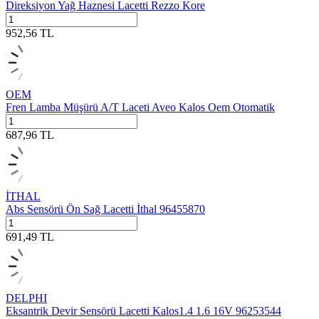
Direksiyon Yağ Haznesi Lacetti Rezzo Kore
952,56
TL
OEM
Fren Lamba Müşürü A/T Laceti Aveo Kalos Oem Otomatik
687,96
TL
İTHAL
Abs Sensörü Ön Sağ Lacetti İthal 96455870
691,49
TL
DELPHI
Eksantrik Devir Sensörü Lacetti Kalos1.4 1.6 16V 96253544