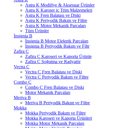
Astra K Modifiye & Aksesuar Ürünler
Astra K Karoser iç Trim Malzemeleri
Astra K Fren Balatası ve Diski
Astra K Periyodik Bakım ve Filtre
Astra K Motor Mekanik Parçaları
Tüm Ürünler
İnsignia B
İnsignia B Motor Elektrik Parçaları
İnsignia B Periyodik Bakım ve Filtr
Zafira C
Zafira C Karoseri ve Kaporta Ürünle
Zafira C Soğutma ve Radyatör
Vectra C
Vectra C Fren Balatası ve Diski
Vectra C Periyodik Bakım ve Filtre
Combo C
Combo C Fren Balatası ve Diski
Motor Mekanik Parçaları
Meriva B
Meriva B Periyodik Bakım ve Filtre
Mokka
Mokka Periyodik Bakım ve Filtre
Mokka Karoseri ve Kaporta Ürünleri
Mokka Motor Mekanik Parçaları