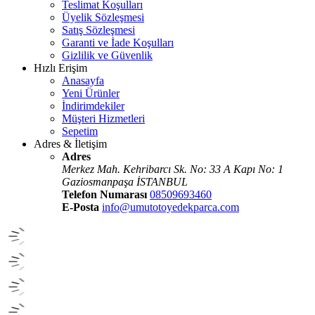
Teslimat Koşulları
Üyelik Sözleşmesi
Satış Sözleşmesi
Garanti ve İade Koşulları
Gizlilik ve Güvenlik
Hızlı Erişim
Anasayfa
Yeni Ürünler
İndirimdekiler
Müşteri Hizmetleri
Sepetim
Adres & İletişim
Adres
Merkez Mah. Kehribarcı Sk. No: 33 A Kapı No: 1
Gaziosmanpaşa İSTANBUL
Telefon Numarası
08509693460
E-Posta
info@umutotoyedekparca.com