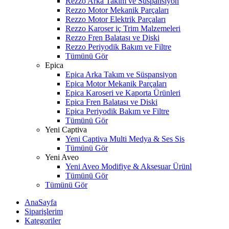
Rezzo Arka Takım ve Süspansiyon
Rezzo Motor Mekanik Parçaları
Rezzo Motor Elektrik Parçaları
Rezzo Karoser iç Trim Malzemeleri
Rezzo Fren Balatası ve Diski
Rezzo Periyodik Bakım ve Filtre
Tümünü Gör
Epica
Epica Arka Takım ve Süspansiyon
Epica Motor Mekanik Parçaları
Epica Karoseri ve Kaporta Ürünleri
Epica Fren Balatası ve Diski
Epica Periyodik Bakım ve Filtre
Tümünü Gör
Yeni Captiva
Yeni Captiva Multi Medya & Ses Sis
Tümünü Gör
Yeni Aveo
Yeni Aveo Modifiye & Aksesuar Ürünl
Tümünü Gör
Tümünü Gör
AnaSayfa
Siparişlerim
Kategoriler