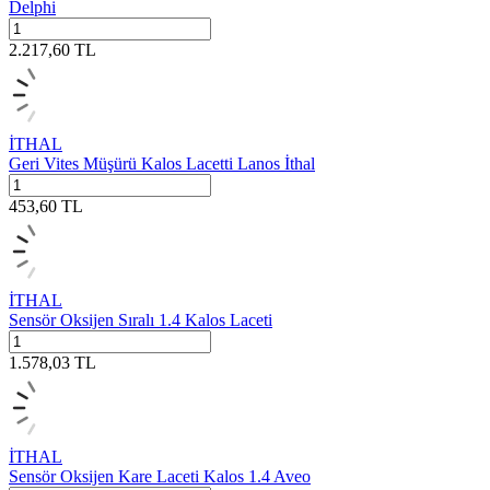
Delphi
2.217,60
TL
İTHAL
Geri Vites Müşürü Kalos Lacetti Lanos İthal
453,60
TL
İTHAL
Sensör Oksijen Sıralı 1.4 Kalos Laceti
1.578,03
TL
İTHAL
Sensör Oksijen Kare Laceti Kalos 1.4 Aveo