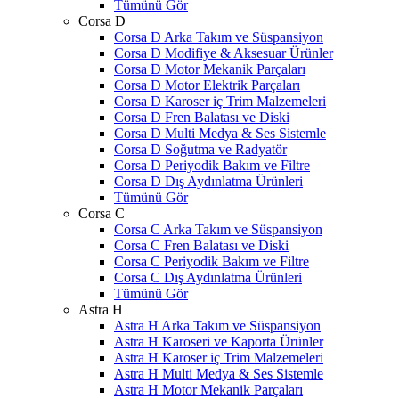
Tümünü Gör
Corsa D
Corsa D Arka Takım ve Süspansiyon
Corsa D Modifiye & Aksesuar Ürünler
Corsa D Motor Mekanik Parçaları
Corsa D Motor Elektrik Parçaları
Corsa D Karoser iç Trim Malzemeleri
Corsa D Fren Balatası ve Diski
Corsa D Multi Medya & Ses Sistemle
Corsa D Soğutma ve Radyatör
Corsa D Periyodik Bakım ve Filtre
Corsa D Dış Aydınlatma Ürünleri
Tümünü Gör
Corsa C
Corsa C Arka Takım ve Süspansiyon
Corsa C Fren Balatası ve Diski
Corsa C Periyodik Bakım ve Filtre
Corsa C Dış Aydınlatma Ürünleri
Tümünü Gör
Astra H
Astra H Arka Takım ve Süspansiyon
Astra H Karoseri ve Kaporta Ürünler
Astra H Karoser iç Trim Malzemeleri
Astra H Multi Medya & Ses Sistemle
Astra H Motor Mekanik Parçaları