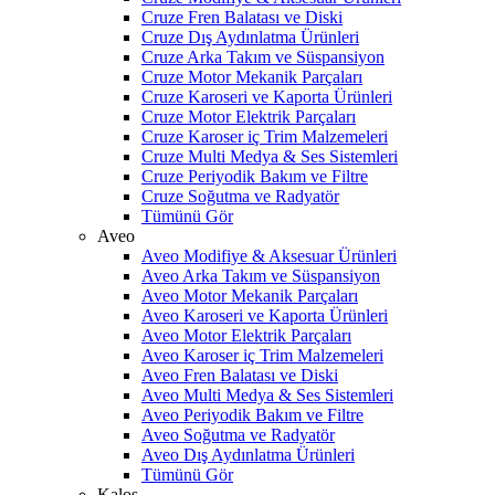
Cruze Fren Balatası ve Diski
Cruze Dış Aydınlatma Ürünleri
Cruze Arka Takım ve Süspansiyon
Cruze Motor Mekanik Parçaları
Cruze Karoseri ve Kaporta Ürünleri
Cruze Motor Elektrik Parçaları
Cruze Karoser iç Trim Malzemeleri
Cruze Multi Medya & Ses Sistemleri
Cruze Periyodik Bakım ve Filtre
Cruze Soğutma ve Radyatör
Tümünü Gör
Aveo
Aveo Modifiye & Aksesuar Ürünleri
Aveo Arka Takım ve Süspansiyon
Aveo Motor Mekanik Parçaları
Aveo Karoseri ve Kaporta Ürünleri
Aveo Motor Elektrik Parçaları
Aveo Karoser iç Trim Malzemeleri
Aveo Fren Balatası ve Diski
Aveo Multi Medya & Ses Sistemleri
Aveo Periyodik Bakım ve Filtre
Aveo Soğutma ve Radyatör
Aveo Dış Aydınlatma Ürünleri
Tümünü Gör
Kalos