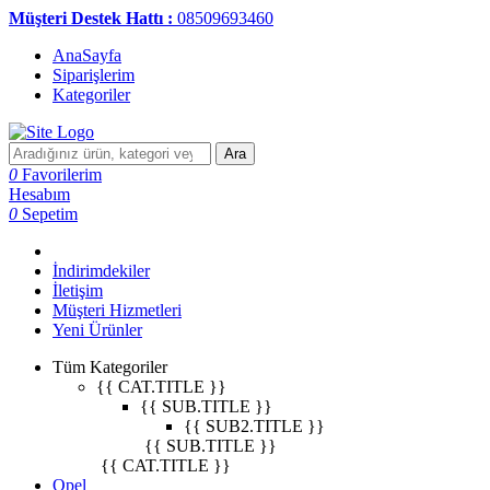
Müşteri Destek Hattı :
08509693460
AnaSayfa
Siparişlerim
Kategoriler
Ara
0
Favorilerim
Hesabım
0
Sepetim
İndirimdekiler
İletişim
Müşteri Hizmetleri
Yeni Ürünler
Tüm Kategoriler
{{ CAT.TITLE }}
{{ SUB.TITLE }}
{{ SUB2.TITLE }}
{{ SUB.TITLE }}
{{ CAT.TITLE }}
Opel