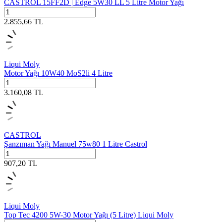
CASTROL 15FF2D | Edge 5W30 LL 5 Litre Motor Yağı
2.855,66
TL
Liqui Moly
Motor Yağı 10W40 MoS2li 4 Litre
3.160,08
TL
CASTROL
Şanzıman Yağı Manuel 75w80 1 Litre Castrol
907,20
TL
Liqui Moly
Top Tec 4200 5W-30 Motor Yağı (5 Litre) Liqui Moly