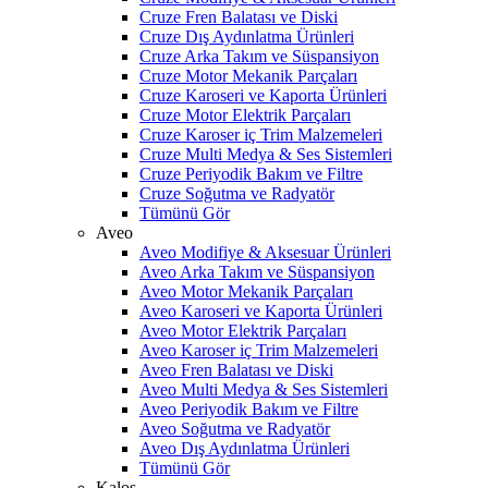
Cruze Fren Balatası ve Diski
Cruze Dış Aydınlatma Ürünleri
Cruze Arka Takım ve Süspansiyon
Cruze Motor Mekanik Parçaları
Cruze Karoseri ve Kaporta Ürünleri
Cruze Motor Elektrik Parçaları
Cruze Karoser iç Trim Malzemeleri
Cruze Multi Medya & Ses Sistemleri
Cruze Periyodik Bakım ve Filtre
Cruze Soğutma ve Radyatör
Tümünü Gör
Aveo
Aveo Modifiye & Aksesuar Ürünleri
Aveo Arka Takım ve Süspansiyon
Aveo Motor Mekanik Parçaları
Aveo Karoseri ve Kaporta Ürünleri
Aveo Motor Elektrik Parçaları
Aveo Karoser iç Trim Malzemeleri
Aveo Fren Balatası ve Diski
Aveo Multi Medya & Ses Sistemleri
Aveo Periyodik Bakım ve Filtre
Aveo Soğutma ve Radyatör
Aveo Dış Aydınlatma Ürünleri
Tümünü Gör
Kalos