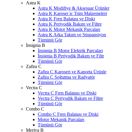
Astra K
Astra K Modifiye & Aksesuar Ürünler
Astra K Karoser iç Trim Malzemeleri
Astra K Fren Balatası ve Diski
Astra K Periyodik Bakım ve Filtre
Astra K Motor Mekanik Parçaları
Astra K Arka Takım ve Süspansiyon
Tümünü Gör
İnsignia B
İnsignia B Motor Elektrik Parçaları
İnsignia B Periyodik Bakım ve Filtr
Tümünü Gör
Zafira C
Zafira C Karoseri ve Kaporta Ürünle
Zafira C Soğutma ve Radyatör
Tümünü Gör
Vectra C
Vectra C Fren Balatası ve Diski
Vectra C Periyodik Bakım ve Filtre
Tümünü Gör
Combo C
Combo C Fren Balatası ve Diski
Motor Mekanik Parçaları
Tümünü Gör
Meriva B