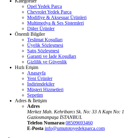
Kategoriler
Opel Yedek Parça
Chevrolet Yedek Parça
Modifiye & Aksesuar Ürünleri
Multimedya & Ses Sistemleri
Diğer Ürünler
Önemli Bilgiler
Teslimat Koşulları
Üyelik Sözleşmesi
Satış Sözleşmesi
Garanti ve İade Koşulları
Gizlilik ve Güvenlik
Hızlı Erişim
Anasayfa
Yeni Ürünler
İndirimdekiler
Müşteri Hizmetleri
Sepetim
Adres & İletişim
Adres
Merkez Mah. Kehribarcı Sk. No: 33 A Kapı No: 1
Gaziosmanpaşa İSTANBUL
Telefon Numarası
08509693460
E-Posta
info@umutotoyedekparca.com