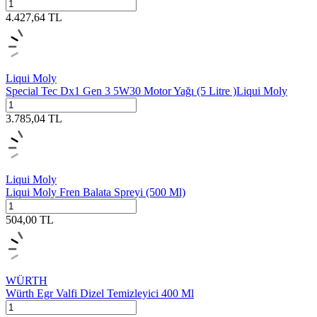
4.427,64
TL
Liqui Moly
Special Tec Dx1 Gen 3 5W30 Motor Yağı (5 Litre )Liqui Moly
3.785,04
TL
Liqui Moly
Liqui Moly Fren Balata Spreyi (500 Ml)
504,00
TL
WÜRTH
Würth Egr Valfi Dizel Temizleyici 400 Ml