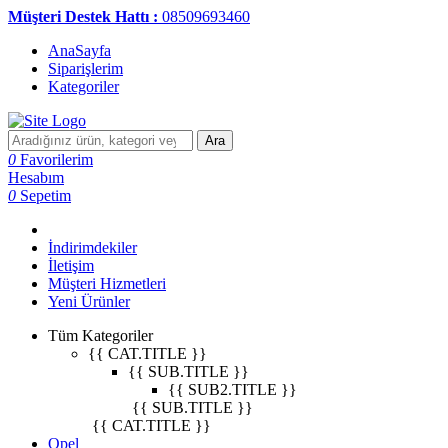
Müşteri Destek Hattı :
08509693460
AnaSayfa
Siparişlerim
Kategoriler
Ara
0
Favorilerim
Hesabım
0
Sepetim
İndirimdekiler
İletişim
Müşteri Hizmetleri
Yeni Ürünler
Tüm Kategoriler
{{ CAT.TITLE }}
{{ SUB.TITLE }}
{{ SUB2.TITLE }}
{{ SUB.TITLE }}
{{ CAT.TITLE }}
Opel