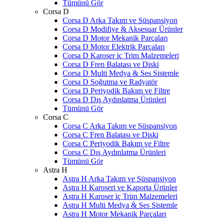
Tümünü Gör
Corsa D
Corsa D Arka Takım ve Süspansiyon
Corsa D Modifiye & Aksesuar Ürünler
Corsa D Motor Mekanik Parçaları
Corsa D Motor Elektrik Parçaları
Corsa D Karoser iç Trim Malzemeleri
Corsa D Fren Balatası ve Diski
Corsa D Multi Medya & Ses Sistemle
Corsa D Soğutma ve Radyatör
Corsa D Periyodik Bakım ve Filtre
Corsa D Dış Aydınlatma Ürünleri
Tümünü Gör
Corsa C
Corsa C Arka Takım ve Süspansiyon
Corsa C Fren Balatası ve Diski
Corsa C Periyodik Bakım ve Filtre
Corsa C Dış Aydınlatma Ürünleri
Tümünü Gör
Astra H
Astra H Arka Takım ve Süspansiyon
Astra H Karoseri ve Kaporta Ürünler
Astra H Karoser iç Trim Malzemeleri
Astra H Multi Medya & Ses Sistemle
Astra H Motor Mekanik Parçaları