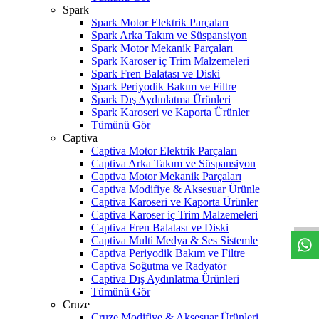
Spark
Spark Motor Elektrik Parçaları
Spark Arka Takım ve Süspansiyon
Spark Motor Mekanik Parçaları
Spark Karoser iç Trim Malzemeleri
Spark Fren Balatası ve Diski
Spark Periyodik Bakım ve Filtre
Spark Dış Aydınlatma Ürünleri
Spark Karoseri ve Kaporta Ürünler
Tümünü Gör
Captiva
Captiva Motor Elektrik Parçaları
Captiva Arka Takım ve Süspansiyon
Captiva Motor Mekanik Parçaları
W
h
t
s
a
p
p
D
e
s
t
e
H
a
t
t
Captiva Modifiye & Aksesuar Ürünle
Captiva Karoseri ve Kaporta Ürünler
Captiva Karoser iç Trim Malzemeleri
Captiva Fren Balatası ve Diski
Captiva Multi Medya & Ses Sistemle
Captiva Periyodik Bakım ve Filtre
Captiva Soğutma ve Radyatör
Captiva Dış Aydınlatma Ürünleri
Tümünü Gör
Cruze
Cruze Modifiye & Aksesuar Ürünleri