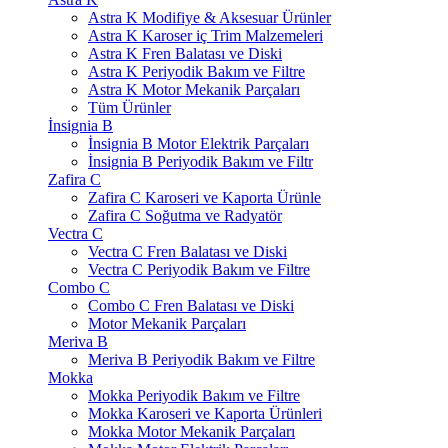
Astra K Modifiye & Aksesuar Ürünler
Astra K Karoser iç Trim Malzemeleri
Astra K Fren Balatası ve Diski
Astra K Periyodik Bakım ve Filtre
Astra K Motor Mekanik Parçaları
Tüm Ürünler
İnsignia B
İnsignia B Motor Elektrik Parçaları
İnsignia B Periyodik Bakım ve Filtr
Zafira C
Zafira C Karoseri ve Kaporta Ürünle
Zafira C Soğutma ve Radyatör
Vectra C
Vectra C Fren Balatası ve Diski
Vectra C Periyodik Bakım ve Filtre
Combo C
Combo C Fren Balatası ve Diski
Motor Mekanik Parçaları
Meriva B
Meriva B Periyodik Bakım ve Filtre
Mokka
Mokka Periyodik Bakım ve Filtre
Mokka Karoseri ve Kaporta Ürünleri
Mokka Motor Mekanik Parçaları