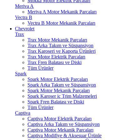
Mokka Motor Elektrik Parçaları
Meriva A
Meriva A Motor Mekanik Parçaları
Vectra B
Vectra B Motor Mekanik Parçaları
Chevrolet
Trax
Trax Motor Mekanik Parçaları
Trax Arka Takım ve Süspansiyon
Trax Karoseri ve Kaporta Ürünleri
Trax Motor Elektrik Parçaları
Trax Fren Balatası ve Diski
Tüm Ürünler
Spark
Spark Motor Elektrik Parçaları
Spark Arka Takım ve Süspansiyon
Spark Motor Mekanik Parçaları
Spark Karoser iç Trim Malzemeleri
Spark Fren Balatası ve Diski
Tüm Ürünler
Captiva
Captiva Motor Elektrik Parçaları
Captiva Arka Takım ve Süspansiyon
Captiva Motor Mekanik Parçaları
Captiva Modifiye & Aksesuar Ürünle