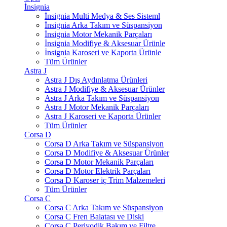
İnsignia
İnsignia Multi Medya & Ses Sisteml
İnsignia Arka Takım ve Süspansiyon
İnsignia Motor Mekanik Parçaları
İnsignia Modifiye & Aksesuar Ürünle
İnsignia Karoseri ve Kaporta Ürünle
Tüm Ürünler
Astra J
Astra J Dış Aydınlatma Ürünleri
Astra J Modifiye & Aksesuar Ürünler
Astra J Arka Takım ve Süspansiyon
Astra J Motor Mekanik Parçaları
Astra J Karoseri ve Kaporta Ürünler
Tüm Ürünler
Corsa D
Corsa D Arka Takım ve Süspansiyon
Corsa D Modifiye & Aksesuar Ürünler
Corsa D Motor Mekanik Parçaları
Corsa D Motor Elektrik Parçaları
Corsa D Karoser iç Trim Malzemeleri
Tüm Ürünler
Corsa C
Corsa C Arka Takım ve Süspansiyon
Corsa C Fren Balatası ve Diski
Corsa C Periyodik Bakım ve Filtre