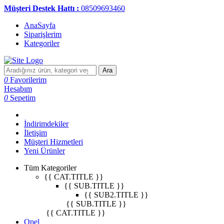
Müşteri Destek Hattı :
08509693460
AnaSayfa
Siparişlerim
Kategoriler
Ara
0
Favorilerim
Hesabım
0
Sepetim
İndirimdekiler
İletişim
Müşteri Hizmetleri
Yeni Ürünler
Tüm Kategoriler
{{ CAT.TITLE }}
{{ SUB.TITLE }}
{{ SUB2.TITLE }}
{{ SUB.TITLE }}
{{ CAT.TITLE }}
Opel