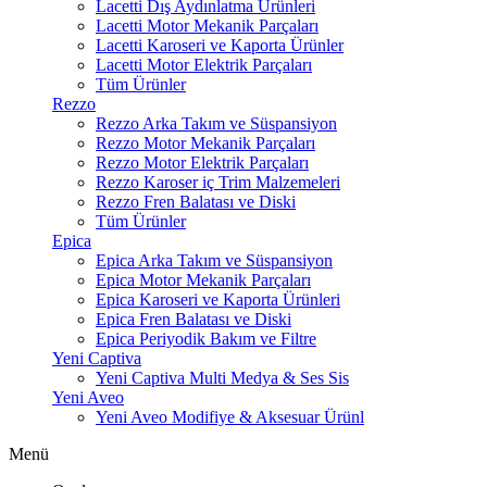
Lacetti Dış Aydınlatma Ürünleri
Lacetti Motor Mekanik Parçaları
Lacetti Karoseri ve Kaporta Ürünler
Lacetti Motor Elektrik Parçaları
Tüm Ürünler
Rezzo
Rezzo Arka Takım ve Süspansiyon
Rezzo Motor Mekanik Parçaları
Rezzo Motor Elektrik Parçaları
Rezzo Karoser iç Trim Malzemeleri
Rezzo Fren Balatası ve Diski
Tüm Ürünler
Epica
Epica Arka Takım ve Süspansiyon
Epica Motor Mekanik Parçaları
Epica Karoseri ve Kaporta Ürünleri
Epica Fren Balatası ve Diski
Epica Periyodik Bakım ve Filtre
Yeni Captiva
Yeni Captiva Multi Medya & Ses Sis
Yeni Aveo
Yeni Aveo Modifiye & Aksesuar Ürünl
Menü