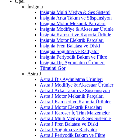
Opel
İnsignia
İnsignia Multi Medya & Ses Sisteml
İnsignia Arka Takım ve Süspansiyon
İnsignia Motor Mekanik Parçaları
İnsignia Modifiye & Aksesuar Ürünle
İnsignia Karoseri ve Kaporta Ürünle
İnsignia Motor Elektrik Parçaları
İnsignia Fren Balatası ve Diski
İnsignia Soğutma ve Radyatör
İnsignia Periyodik Bakım ve Filtre
İnsignia Dış Aydınlatma Ürünleri
Tümünü Gör
Astra J
Astra J Dış Aydınlatma Ürünleri
Astra J Modifiye & Aksesuar Ürünler
Astra J Arka Takım ve Süspansiyon
Astra J Motor Mekanik Parçaları
Astra J Karoseri ve Kaporta Ürünler
Astra J Motor Elektrik Parçaları
Astra J Karoser İç Trim Malzemeler
Astra J Multi Medya & Ses Sistemle
Astra J Fren Balatası ve Diski
Astra J Soğutma ve Radyatör
Astra J Periyodik Bakım ve Filtre