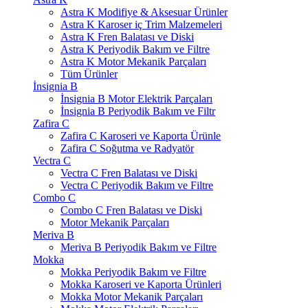
Astra K Modifiye & Aksesuar Ürünler
Astra K Karoser iç Trim Malzemeleri
Astra K Fren Balatası ve Diski
Astra K Periyodik Bakım ve Filtre
Astra K Motor Mekanik Parçaları
Tüm Ürünler
İnsignia B
İnsignia B Motor Elektrik Parçaları
İnsignia B Periyodik Bakım ve Filtr
Zafira C
Zafira C Karoseri ve Kaporta Ürünle
Zafira C Soğutma ve Radyatör
Vectra C
Vectra C Fren Balatası ve Diski
Vectra C Periyodik Bakım ve Filtre
Combo C
Combo C Fren Balatası ve Diski
Motor Mekanik Parçaları
Meriva B
Meriva B Periyodik Bakım ve Filtre
Mokka
Mokka Periyodik Bakım ve Filtre
Mokka Karoseri ve Kaporta Ürünleri
Mokka Motor Mekanik Parçaları