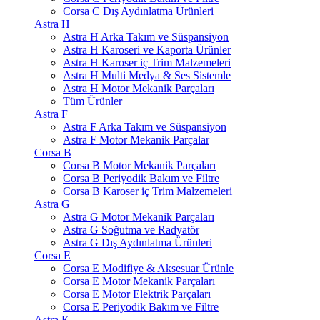
Corsa C Dış Aydınlatma Ürünleri
Astra H
Astra H Arka Takım ve Süspansiyon
Astra H Karoseri ve Kaporta Ürünler
Astra H Karoser iç Trim Malzemeleri
Astra H Multi Medya & Ses Sistemle
Astra H Motor Mekanik Parçaları
Tüm Ürünler
Astra F
Astra F Arka Takım ve Süspansiyon
Astra F Motor Mekanik Parçalar
Corsa B
Corsa B Motor Mekanik Parçaları
Corsa B Periyodik Bakım ve Filtre
Corsa B Karoser iç Trim Malzemeleri
Astra G
Astra G Motor Mekanik Parçaları
Astra G Soğutma ve Radyatör
Astra G Dış Aydınlatma Ürünleri
Corsa E
Corsa E Modifiye & Aksesuar Ürünle
Corsa E Motor Mekanik Parçaları
Corsa E Motor Elektrik Parçaları
Corsa E Periyodik Bakım ve Filtre
Astra K