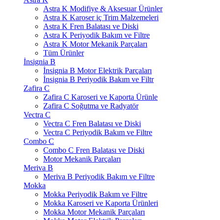
Astra K Modifiye & Aksesuar Ürünler
Astra K Karoser iç Trim Malzemeleri
Astra K Fren Balatası ve Diski
Astra K Periyodik Bakım ve Filtre
Astra K Motor Mekanik Parçaları
Tüm Ürünler
İnsignia B
İnsignia B Motor Elektrik Parçaları
İnsignia B Periyodik Bakım ve Filtr
Zafira C
Zafira C Karoseri ve Kaporta Ürünle
Zafira C Soğutma ve Radyatör
Vectra C
Vectra C Fren Balatası ve Diski
Vectra C Periyodik Bakım ve Filtre
Combo C
Combo C Fren Balatası ve Diski
Motor Mekanik Parçaları
Meriva B
Meriva B Periyodik Bakım ve Filtre
Mokka
Mokka Periyodik Bakım ve Filtre
Mokka Karoseri ve Kaporta Ürünleri
Mokka Motor Mekanik Parçaları