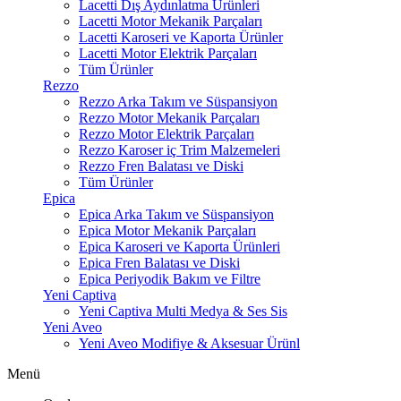
Lacetti Dış Aydınlatma Ürünleri
Lacetti Motor Mekanik Parçaları
Lacetti Karoseri ve Kaporta Ürünler
Lacetti Motor Elektrik Parçaları
Tüm Ürünler
Rezzo
Rezzo Arka Takım ve Süspansiyon
Rezzo Motor Mekanik Parçaları
Rezzo Motor Elektrik Parçaları
Rezzo Karoser iç Trim Malzemeleri
Rezzo Fren Balatası ve Diski
Tüm Ürünler
Epica
Epica Arka Takım ve Süspansiyon
Epica Motor Mekanik Parçaları
Epica Karoseri ve Kaporta Ürünleri
Epica Fren Balatası ve Diski
Epica Periyodik Bakım ve Filtre
Yeni Captiva
Yeni Captiva Multi Medya & Ses Sis
Yeni Aveo
Yeni Aveo Modifiye & Aksesuar Ürünl
Menü