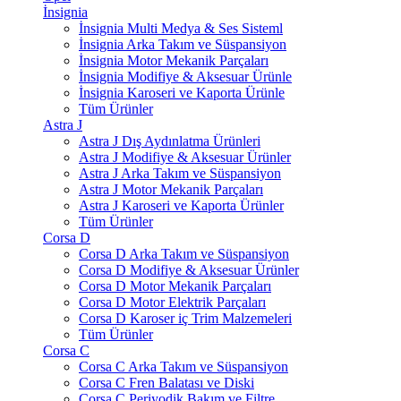
İnsignia
İnsignia Multi Medya & Ses Sisteml
İnsignia Arka Takım ve Süspansiyon
İnsignia Motor Mekanik Parçaları
İnsignia Modifiye & Aksesuar Ürünle
İnsignia Karoseri ve Kaporta Ürünle
Tüm Ürünler
Astra J
Astra J Dış Aydınlatma Ürünleri
Astra J Modifiye & Aksesuar Ürünler
Astra J Arka Takım ve Süspansiyon
Astra J Motor Mekanik Parçaları
Astra J Karoseri ve Kaporta Ürünler
Tüm Ürünler
Corsa D
Corsa D Arka Takım ve Süspansiyon
Corsa D Modifiye & Aksesuar Ürünler
Corsa D Motor Mekanik Parçaları
Corsa D Motor Elektrik Parçaları
Corsa D Karoser iç Trim Malzemeleri
Tüm Ürünler
Corsa C
Corsa C Arka Takım ve Süspansiyon
Corsa C Fren Balatası ve Diski
Corsa C Periyodik Bakım ve Filtre