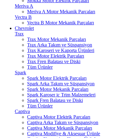
Mokka Motor Elektrik Parçaları
Meriva A
Meriva A Motor Mekanik Parçaları
Vectra B
Vectra B Motor Mekanik Parçaları
Chevrolet
Trax
Trax Motor Mekanik Parçaları
Trax Arka Takım ve Süspansiyon
Trax Karoseri ve Kaporta Ürünleri
Trax Motor Elektrik Parçaları
Trax Fren Balatası ve Diski
Tüm Ürünler
Spark
Spark Motor Elektrik Parçaları
Spark Arka Takım ve Süspansiyon
Spark Motor Mekanik Parçaları
Spark Karoser iç Trim Malzemeleri
Spark Fren Balatası ve Diski
Tüm Ürünler
Captiva
Captiva Motor Elektrik Parçaları
Captiva Arka Takım ve Süspansiyon
Captiva Motor Mekanik Parçaları
Captiva Modifiye & Aksesuar Ürünle