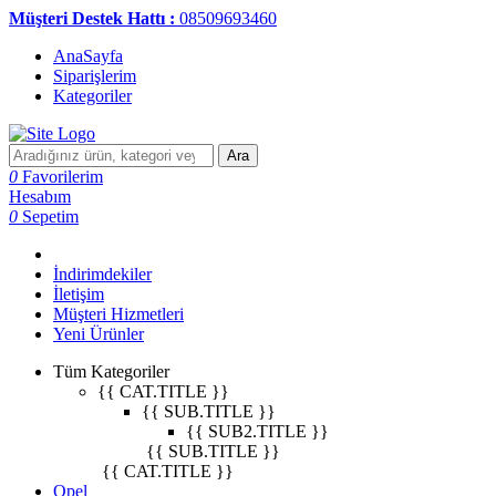
Müşteri Destek Hattı :
08509693460
AnaSayfa
Siparişlerim
Kategoriler
Ara
0
Favorilerim
Hesabım
0
Sepetim
İndirimdekiler
İletişim
Müşteri Hizmetleri
Yeni Ürünler
Tüm Kategoriler
{{ CAT.TITLE }}
{{ SUB.TITLE }}
{{ SUB2.TITLE }}
{{ SUB.TITLE }}
{{ CAT.TITLE }}
Opel