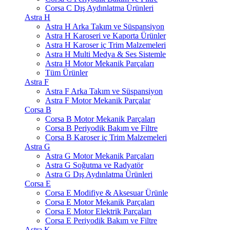
Corsa C Dış Aydınlatma Ürünleri
Astra H
Astra H Arka Takım ve Süspansiyon
Astra H Karoseri ve Kaporta Ürünler
Astra H Karoser iç Trim Malzemeleri
Astra H Multi Medya & Ses Sistemle
Astra H Motor Mekanik Parçaları
Tüm Ürünler
Astra F
Astra F Arka Takım ve Süspansiyon
Astra F Motor Mekanik Parçalar
Corsa B
Corsa B Motor Mekanik Parçaları
Corsa B Periyodik Bakım ve Filtre
Corsa B Karoser iç Trim Malzemeleri
Astra G
Astra G Motor Mekanik Parçaları
Astra G Soğutma ve Radyatör
Astra G Dış Aydınlatma Ürünleri
Corsa E
Corsa E Modifiye & Aksesuar Ürünle
Corsa E Motor Mekanik Parçaları
Corsa E Motor Elektrik Parçaları
Corsa E Periyodik Bakım ve Filtre
Astra K