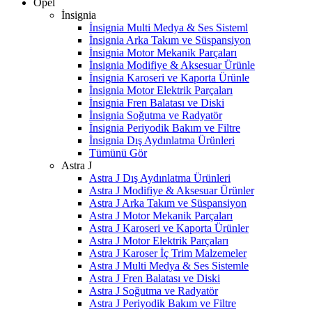
Opel
İnsignia
İnsignia Multi Medya & Ses Sisteml
İnsignia Arka Takım ve Süspansiyon
İnsignia Motor Mekanik Parçaları
İnsignia Modifiye & Aksesuar Ürünle
İnsignia Karoseri ve Kaporta Ürünle
İnsignia Motor Elektrik Parçaları
İnsignia Fren Balatası ve Diski
İnsignia Soğutma ve Radyatör
İnsignia Periyodik Bakım ve Filtre
İnsignia Dış Aydınlatma Ürünleri
Tümünü Gör
Astra J
Astra J Dış Aydınlatma Ürünleri
Astra J Modifiye & Aksesuar Ürünler
Astra J Arka Takım ve Süspansiyon
Astra J Motor Mekanik Parçaları
Astra J Karoseri ve Kaporta Ürünler
Astra J Motor Elektrik Parçaları
Astra J Karoser İç Trim Malzemeler
Astra J Multi Medya & Ses Sistemle
Astra J Fren Balatası ve Diski
Astra J Soğutma ve Radyatör
Astra J Periyodik Bakım ve Filtre