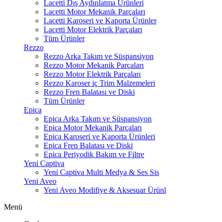
Lacetti Dış Aydınlatma Ürünleri
Lacetti Motor Mekanik Parçaları
Lacetti Karoseri ve Kaporta Ürünler
Lacetti Motor Elektrik Parçaları
Tüm Ürünler
Rezzo
Rezzo Arka Takım ve Süspansiyon
Rezzo Motor Mekanik Parçaları
Rezzo Motor Elektrik Parçaları
Rezzo Karoser iç Trim Malzemeleri
Rezzo Fren Balatası ve Diski
Tüm Ürünler
Epica
Epica Arka Takım ve Süspansiyon
Epica Motor Mekanik Parçaları
Epica Karoseri ve Kaporta Ürünleri
Epica Fren Balatası ve Diski
Epica Periyodik Bakım ve Filtre
Yeni Captiva
Yeni Captiva Multi Medya & Ses Sis
Yeni Aveo
Yeni Aveo Modifiye & Aksesuar Ürünl
Menü