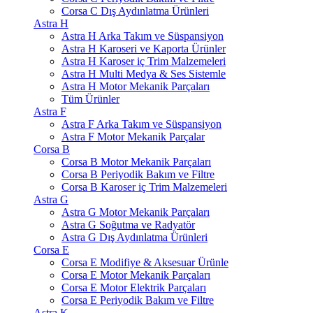
Corsa C Dış Aydınlatma Ürünleri
Astra H
Astra H Arka Takım ve Süspansiyon
Astra H Karoseri ve Kaporta Ürünler
Astra H Karoser iç Trim Malzemeleri
Astra H Multi Medya & Ses Sistemle
Astra H Motor Mekanik Parçaları
Tüm Ürünler
Astra F
Astra F Arka Takım ve Süspansiyon
Astra F Motor Mekanik Parçalar
Corsa B
Corsa B Motor Mekanik Parçaları
Corsa B Periyodik Bakım ve Filtre
Corsa B Karoser iç Trim Malzemeleri
Astra G
Astra G Motor Mekanik Parçaları
Astra G Soğutma ve Radyatör
Astra G Dış Aydınlatma Ürünleri
Corsa E
Corsa E Modifiye & Aksesuar Ürünle
Corsa E Motor Mekanik Parçaları
Corsa E Motor Elektrik Parçaları
Corsa E Periyodik Bakım ve Filtre
Astra K