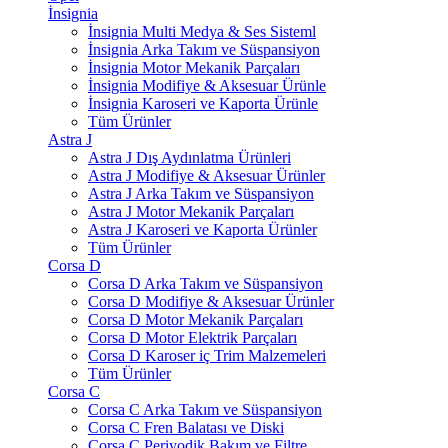
İnsignia
İnsignia Multi Medya & Ses Sisteml
İnsignia Arka Takım ve Süspansiyon
İnsignia Motor Mekanik Parçaları
İnsignia Modifiye & Aksesuar Ürünle
İnsignia Karoseri ve Kaporta Ürünle
Tüm Ürünler
Astra J
Astra J Dış Aydınlatma Ürünleri
Astra J Modifiye & Aksesuar Ürünler
Astra J Arka Takım ve Süspansiyon
Astra J Motor Mekanik Parçaları
Astra J Karoseri ve Kaporta Ürünler
Tüm Ürünler
Corsa D
Corsa D Arka Takım ve Süspansiyon
Corsa D Modifiye & Aksesuar Ürünler
Corsa D Motor Mekanik Parçaları
Corsa D Motor Elektrik Parçaları
Corsa D Karoser iç Trim Malzemeleri
Tüm Ürünler
Corsa C
Corsa C Arka Takım ve Süspansiyon
Corsa C Fren Balatası ve Diski
Corsa C Periyodik Bakım ve Filtre