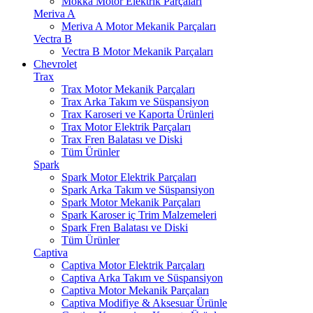
Mokka Motor Elektrik Parçaları
Meriva A
Meriva A Motor Mekanik Parçaları
Vectra B
Vectra B Motor Mekanik Parçaları
Chevrolet
Trax
Trax Motor Mekanik Parçaları
Trax Arka Takım ve Süspansiyon
Trax Karoseri ve Kaporta Ürünleri
Trax Motor Elektrik Parçaları
Trax Fren Balatası ve Diski
Tüm Ürünler
Spark
Spark Motor Elektrik Parçaları
Spark Arka Takım ve Süspansiyon
Spark Motor Mekanik Parçaları
Spark Karoser iç Trim Malzemeleri
Spark Fren Balatası ve Diski
Tüm Ürünler
Captiva
Captiva Motor Elektrik Parçaları
Captiva Arka Takım ve Süspansiyon
Captiva Motor Mekanik Parçaları
Captiva Modifiye & Aksesuar Ürünle