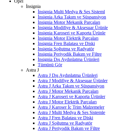
Opel
İnsignia
İnsignia Multi Medya & Ses Sisteml
İnsignia Arka Takım ve Süspansiyon
İnsignia Motor Mekanik Parçaları
İnsignia Modifiye & Aksesuar Ürünle
İnsignia Karoseri ve Kaporta Ürünle
İnsignia Motor Elektrik Parçaları
İnsignia Fren Balatası ve Diski
İnsignia Soğutma ve Radyatör
İnsignia Periyodik Bakım ve Filtre
İnsignia Dış Aydınlatma Ürünleri
Tümünü Gör
Astra J
Astra J Dış Aydınlatma Ürünleri
Astra J Modifiye & Aksesuar Ürünler
Astra J Arka Takım ve Süspansiyon
Astra J Motor Mekanik Parçaları
Astra J Karoseri ve Kaporta Ürünler
Astra J Motor Elektrik Parçaları
Astra J Karoser İç Trim Malzemeler
Astra J Multi Medya & Ses Sistemle
Astra J Fren Balatası ve Diski
Astra J Soğutma ve Radyatör
Astra J Periyodik Bakım ve Filtre