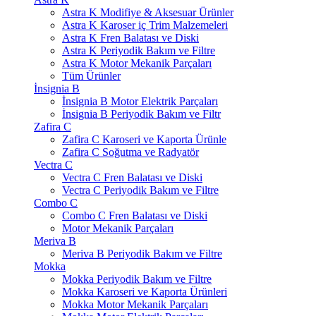
Astra K Modifiye & Aksesuar Ürünler
Astra K Karoser iç Trim Malzemeleri
Astra K Fren Balatası ve Diski
Astra K Periyodik Bakım ve Filtre
Astra K Motor Mekanik Parçaları
Tüm Ürünler
İnsignia B
İnsignia B Motor Elektrik Parçaları
İnsignia B Periyodik Bakım ve Filtr
Zafira C
Zafira C Karoseri ve Kaporta Ürünle
Zafira C Soğutma ve Radyatör
Vectra C
Vectra C Fren Balatası ve Diski
Vectra C Periyodik Bakım ve Filtre
Combo C
Combo C Fren Balatası ve Diski
Motor Mekanik Parçaları
Meriva B
Meriva B Periyodik Bakım ve Filtre
Mokka
Mokka Periyodik Bakım ve Filtre
Mokka Karoseri ve Kaporta Ürünleri
Mokka Motor Mekanik Parçaları