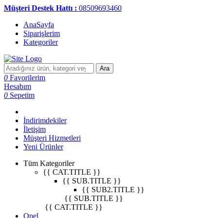
Müşteri Destek Hattı :
08509693460
AnaSayfa
Siparişlerim
Kategoriler
Ara
0
Favorilerim
Hesabım
0
Sepetim
İndirimdekiler
İletişim
Müşteri Hizmetleri
Yeni Ürünler
Tüm Kategoriler
{{ CAT.TITLE }}
{{ SUB.TITLE }}
{{ SUB2.TITLE }}
{{ SUB.TITLE }}
{{ CAT.TITLE }}
Opel