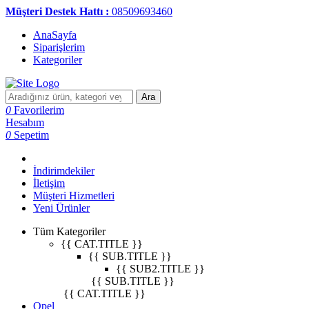
Müşteri Destek Hattı :
08509693460
AnaSayfa
Siparişlerim
Kategoriler
Ara
0
Favorilerim
Hesabım
0
Sepetim
İndirimdekiler
İletişim
Müşteri Hizmetleri
Yeni Ürünler
Tüm Kategoriler
{{ CAT.TITLE }}
{{ SUB.TITLE }}
{{ SUB2.TITLE }}
{{ SUB.TITLE }}
{{ CAT.TITLE }}
Opel