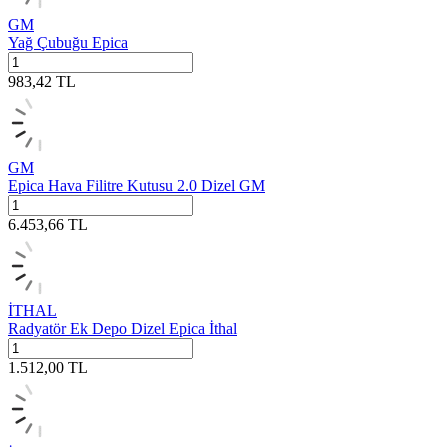
GM
Yağ Çubuğu Epica
983,42
TL
GM
Epica Hava Filitre Kutusu 2.0 Dizel GM
6.453,66
TL
İTHAL
Radyatör Ek Depo Dizel Epica İthal
1.512,00
TL