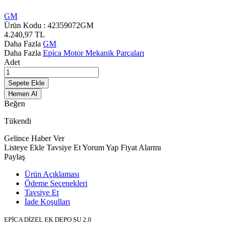
GM
Ürün Kodu :
42359072GM
4.240,97
TL
Daha Fazla
GM
Daha Fazla
Epica Motor Mekanik Parçaları
Adet
Sepete Ekle
Hemen Al
Beğen
Tükendi
Gelince Haber Ver
Listeye Ekle
Tavsiye Et
Yorum Yap
Fiyat Alarmı
Paylaş
Ürün Açıklaması
Ödeme Seçenekleri
Tavsiye Et
İade Koşulları
EPİCA DİZEL EK DEPO SU 2.0