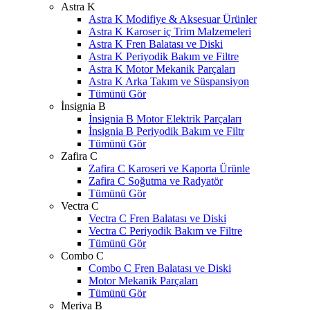
Astra K
Astra K Modifiye & Aksesuar Ürünler
Astra K Karoser iç Trim Malzemeleri
Astra K Fren Balatası ve Diski
Astra K Periyodik Bakım ve Filtre
Astra K Motor Mekanik Parçaları
Astra K Arka Takım ve Süspansiyon
Tümünü Gör
İnsignia B
İnsignia B Motor Elektrik Parçaları
İnsignia B Periyodik Bakım ve Filtr
Tümünü Gör
Zafira C
Zafira C Karoseri ve Kaporta Ürünle
Zafira C Soğutma ve Radyatör
Tümünü Gör
Vectra C
Vectra C Fren Balatası ve Diski
Vectra C Periyodik Bakım ve Filtre
Tümünü Gör
Combo C
Combo C Fren Balatası ve Diski
Motor Mekanik Parçaları
Tümünü Gör
Meriva B