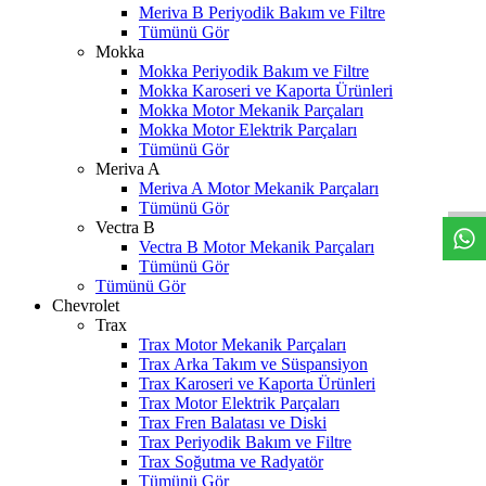
Meriva B Periyodik Bakım ve Filtre
Tümünü Gör
Mokka
Mokka Periyodik Bakım ve Filtre
Mokka Karoseri ve Kaporta Ürünleri
Mokka Motor Mekanik Parçaları
Mokka Motor Elektrik Parçaları
Tümünü Gör
W
h
t
s
a
p
p
D
e
s
t
e
H
a
t
t
Meriva A
Meriva A Motor Mekanik Parçaları
Tümünü Gör
Vectra B
Vectra B Motor Mekanik Parçaları
Tümünü Gör
Tümünü Gör
Chevrolet
Trax
Trax Motor Mekanik Parçaları
Trax Arka Takım ve Süspansiyon
Trax Karoseri ve Kaporta Ürünleri
Trax Motor Elektrik Parçaları
Trax Fren Balatası ve Diski
Trax Periyodik Bakım ve Filtre
Trax Soğutma ve Radyatör
Tümünü Gör