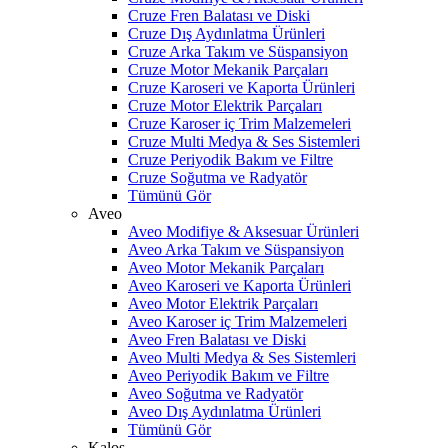
Cruze Fren Balatası ve Diski
Cruze Dış Aydınlatma Ürünleri
Cruze Arka Takım ve Süspansiyon
Cruze Motor Mekanik Parçaları
Cruze Karoseri ve Kaporta Ürünleri
Cruze Motor Elektrik Parçaları
Cruze Karoser iç Trim Malzemeleri
Cruze Multi Medya & Ses Sistemleri
Cruze Periyodik Bakım ve Filtre
Cruze Soğutma ve Radyatör
Tümünü Gör
Aveo
Aveo Modifiye & Aksesuar Ürünleri
Aveo Arka Takım ve Süspansiyon
Aveo Motor Mekanik Parçaları
Aveo Karoseri ve Kaporta Ürünleri
Aveo Motor Elektrik Parçaları
Aveo Karoser iç Trim Malzemeleri
Aveo Fren Balatası ve Diski
Aveo Multi Medya & Ses Sistemleri
Aveo Periyodik Bakım ve Filtre
Aveo Soğutma ve Radyatör
Aveo Dış Aydınlatma Ürünleri
Tümünü Gör
Kalos