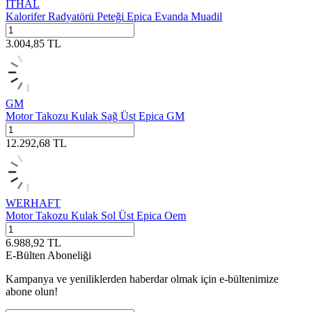
İTHAL
Kalorifer Radyatörü Peteği Epica Evanda Muadil
3.004,85
TL
GM
Motor Takozu Kulak Sağ Üst Epica GM
12.292,68
TL
WERHAFT
Motor Takozu Kulak Sol Üst Epica Oem
6.988,92
TL
E-Bülten Aboneliği
Kampanya ve yeniliklerden haberdar olmak için e-bültenimize
abone olun!