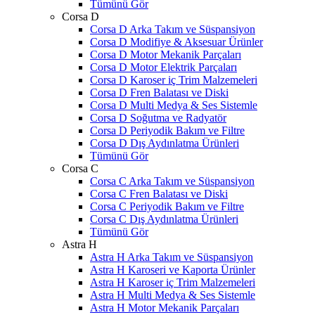
Tümünü Gör
Corsa D
Corsa D Arka Takım ve Süspansiyon
Corsa D Modifiye & Aksesuar Ürünler
Corsa D Motor Mekanik Parçaları
Corsa D Motor Elektrik Parçaları
Corsa D Karoser iç Trim Malzemeleri
Corsa D Fren Balatası ve Diski
Corsa D Multi Medya & Ses Sistemle
Corsa D Soğutma ve Radyatör
Corsa D Periyodik Bakım ve Filtre
Corsa D Dış Aydınlatma Ürünleri
Tümünü Gör
Corsa C
Corsa C Arka Takım ve Süspansiyon
Corsa C Fren Balatası ve Diski
Corsa C Periyodik Bakım ve Filtre
Corsa C Dış Aydınlatma Ürünleri
Tümünü Gör
Astra H
Astra H Arka Takım ve Süspansiyon
Astra H Karoseri ve Kaporta Ürünler
Astra H Karoser iç Trim Malzemeleri
Astra H Multi Medya & Ses Sistemle
Astra H Motor Mekanik Parçaları