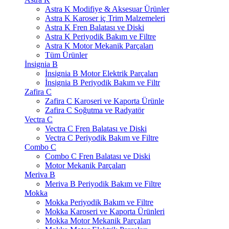
Astra K Modifiye & Aksesuar Ürünler
Astra K Karoser iç Trim Malzemeleri
Astra K Fren Balatası ve Diski
Astra K Periyodik Bakım ve Filtre
Astra K Motor Mekanik Parçaları
Tüm Ürünler
İnsignia B
İnsignia B Motor Elektrik Parçaları
İnsignia B Periyodik Bakım ve Filtr
Zafira C
Zafira C Karoseri ve Kaporta Ürünle
Zafira C Soğutma ve Radyatör
Vectra C
Vectra C Fren Balatası ve Diski
Vectra C Periyodik Bakım ve Filtre
Combo C
Combo C Fren Balatası ve Diski
Motor Mekanik Parçaları
Meriva B
Meriva B Periyodik Bakım ve Filtre
Mokka
Mokka Periyodik Bakım ve Filtre
Mokka Karoseri ve Kaporta Ürünleri
Mokka Motor Mekanik Parçaları