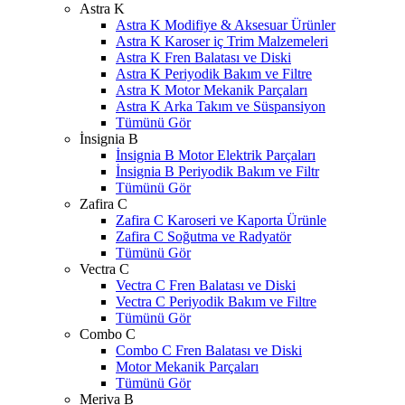
Astra K
Astra K Modifiye & Aksesuar Ürünler
Astra K Karoser iç Trim Malzemeleri
Astra K Fren Balatası ve Diski
Astra K Periyodik Bakım ve Filtre
Astra K Motor Mekanik Parçaları
Astra K Arka Takım ve Süspansiyon
Tümünü Gör
İnsignia B
İnsignia B Motor Elektrik Parçaları
İnsignia B Periyodik Bakım ve Filtr
Tümünü Gör
Zafira C
Zafira C Karoseri ve Kaporta Ürünle
Zafira C Soğutma ve Radyatör
Tümünü Gör
Vectra C
Vectra C Fren Balatası ve Diski
Vectra C Periyodik Bakım ve Filtre
Tümünü Gör
Combo C
Combo C Fren Balatası ve Diski
Motor Mekanik Parçaları
Tümünü Gör
Meriva B