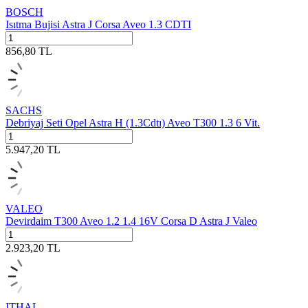
BOSCH
Isıtma Bujisi Astra J Corsa Aveo 1.3 CDTI
856,80
TL
SACHS
Debriyaj Seti Opel Astra H (1.3Cdtı) Aveo T300 1.3 6 Vit.
5.947,20
TL
VALEO
Devirdaim T300 Aveo 1.2 1.4 16V Corsa D Astra J Valeo
2.923,20
TL
ITHAL