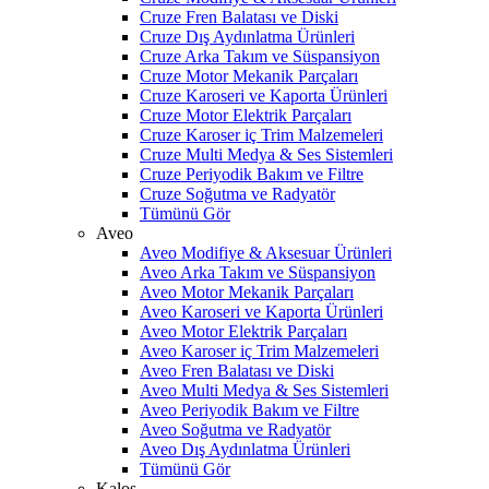
Cruze Fren Balatası ve Diski
Cruze Dış Aydınlatma Ürünleri
Cruze Arka Takım ve Süspansiyon
Cruze Motor Mekanik Parçaları
Cruze Karoseri ve Kaporta Ürünleri
Cruze Motor Elektrik Parçaları
Cruze Karoser iç Trim Malzemeleri
Cruze Multi Medya & Ses Sistemleri
Cruze Periyodik Bakım ve Filtre
Cruze Soğutma ve Radyatör
Tümünü Gör
Aveo
Aveo Modifiye & Aksesuar Ürünleri
Aveo Arka Takım ve Süspansiyon
Aveo Motor Mekanik Parçaları
Aveo Karoseri ve Kaporta Ürünleri
Aveo Motor Elektrik Parçaları
Aveo Karoser iç Trim Malzemeleri
Aveo Fren Balatası ve Diski
Aveo Multi Medya & Ses Sistemleri
Aveo Periyodik Bakım ve Filtre
Aveo Soğutma ve Radyatör
Aveo Dış Aydınlatma Ürünleri
Tümünü Gör
Kalos