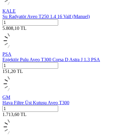
KALE
Su Radyatör Aveo T250 1.4 16 Valf (Manuel)
5.808,10
TL
PSA
Enjektör Pulu Aveo T300 Corsa D Astra J 1.3 PSA
151,20
TL
GM
Hava Filtre Üst Kutusu Aveo T300
1.713,60
TL