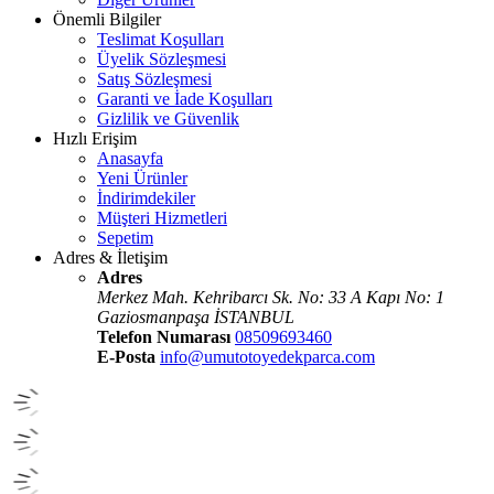
Önemli Bilgiler
Teslimat Koşulları
Üyelik Sözleşmesi
Satış Sözleşmesi
Garanti ve İade Koşulları
Gizlilik ve Güvenlik
Hızlı Erişim
Anasayfa
Yeni Ürünler
İndirimdekiler
Müşteri Hizmetleri
Sepetim
Adres & İletişim
Adres
Merkez Mah. Kehribarcı Sk. No: 33 A Kapı No: 1
Gaziosmanpaşa İSTANBUL
Telefon Numarası
08509693460
E-Posta
info@umutotoyedekparca.com