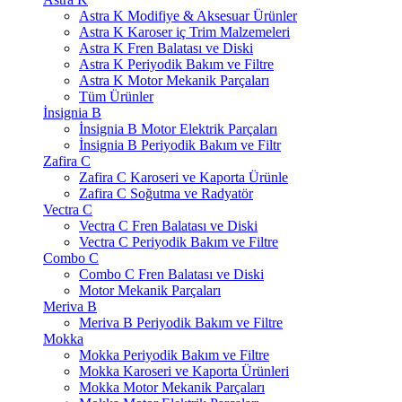
Astra K Modifiye & Aksesuar Ürünler
Astra K Karoser iç Trim Malzemeleri
Astra K Fren Balatası ve Diski
Astra K Periyodik Bakım ve Filtre
Astra K Motor Mekanik Parçaları
Tüm Ürünler
İnsignia B
İnsignia B Motor Elektrik Parçaları
İnsignia B Periyodik Bakım ve Filtr
Zafira C
Zafira C Karoseri ve Kaporta Ürünle
Zafira C Soğutma ve Radyatör
Vectra C
Vectra C Fren Balatası ve Diski
Vectra C Periyodik Bakım ve Filtre
Combo C
Combo C Fren Balatası ve Diski
Motor Mekanik Parçaları
Meriva B
Meriva B Periyodik Bakım ve Filtre
Mokka
Mokka Periyodik Bakım ve Filtre
Mokka Karoseri ve Kaporta Ürünleri
Mokka Motor Mekanik Parçaları