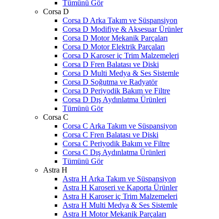
Tümünü Gör
Corsa D
Corsa D Arka Takım ve Süspansiyon
Corsa D Modifiye & Aksesuar Ürünler
Corsa D Motor Mekanik Parçaları
Corsa D Motor Elektrik Parçaları
Corsa D Karoser iç Trim Malzemeleri
Corsa D Fren Balatası ve Diski
Corsa D Multi Medya & Ses Sistemle
Corsa D Soğutma ve Radyatör
Corsa D Periyodik Bakım ve Filtre
Corsa D Dış Aydınlatma Ürünleri
Tümünü Gör
Corsa C
Corsa C Arka Takım ve Süspansiyon
Corsa C Fren Balatası ve Diski
Corsa C Periyodik Bakım ve Filtre
Corsa C Dış Aydınlatma Ürünleri
Tümünü Gör
Astra H
Astra H Arka Takım ve Süspansiyon
Astra H Karoseri ve Kaporta Ürünler
Astra H Karoser iç Trim Malzemeleri
Astra H Multi Medya & Ses Sistemle
Astra H Motor Mekanik Parçaları