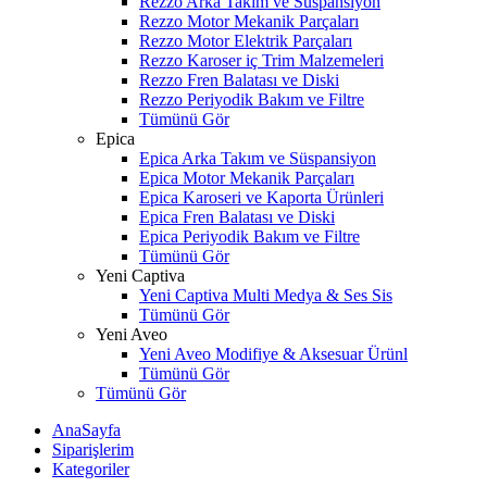
Rezzo Arka Takım ve Süspansiyon
Rezzo Motor Mekanik Parçaları
Rezzo Motor Elektrik Parçaları
Rezzo Karoser iç Trim Malzemeleri
Rezzo Fren Balatası ve Diski
Rezzo Periyodik Bakım ve Filtre
Tümünü Gör
Epica
Epica Arka Takım ve Süspansiyon
Epica Motor Mekanik Parçaları
Epica Karoseri ve Kaporta Ürünleri
Epica Fren Balatası ve Diski
Epica Periyodik Bakım ve Filtre
Tümünü Gör
Yeni Captiva
Yeni Captiva Multi Medya & Ses Sis
Tümünü Gör
Yeni Aveo
Yeni Aveo Modifiye & Aksesuar Ürünl
Tümünü Gör
Tümünü Gör
AnaSayfa
Siparişlerim
Kategoriler