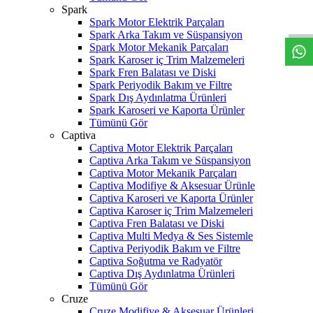
W
h
t
s
a
p
p
D
e
s
t
e
H
a
t
t
Spark
Spark Motor Elektrik Parçaları
Spark Arka Takım ve Süspansiyon
Spark Motor Mekanik Parçaları
Spark Karoser iç Trim Malzemeleri
Spark Fren Balatası ve Diski
Spark Periyodik Bakım ve Filtre
Spark Dış Aydınlatma Ürünleri
Spark Karoseri ve Kaporta Ürünler
Tümünü Gör
Captiva
Captiva Motor Elektrik Parçaları
Captiva Arka Takım ve Süspansiyon
Captiva Motor Mekanik Parçaları
Captiva Modifiye & Aksesuar Ürünle
Captiva Karoseri ve Kaporta Ürünler
Captiva Karoser iç Trim Malzemeleri
Captiva Fren Balatası ve Diski
Captiva Multi Medya & Ses Sistemle
Captiva Periyodik Bakım ve Filtre
Captiva Soğutma ve Radyatör
Captiva Dış Aydınlatma Ürünleri
Tümünü Gör
Cruze
Cruze Modifiye & Aksesuar Ürünleri