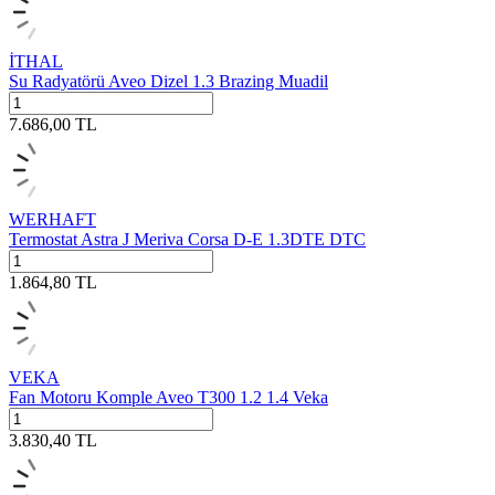
İTHAL
Su Radyatörü Aveo Dizel 1.3 Brazing Muadil
7.686,00
TL
WERHAFT
Termostat Astra J Meriva Corsa D-E 1.3DTE DTC
1.864,80
TL
VEKA
Fan Motoru Komple Aveo T300 1.2 1.4 Veka
3.830,40
TL