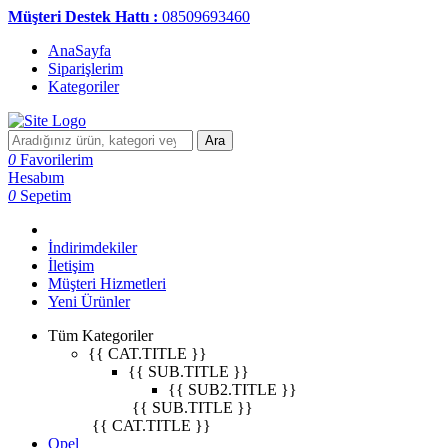
Müşteri Destek Hattı :
08509693460
AnaSayfa
Siparişlerim
Kategoriler
Ara
0
Favorilerim
Hesabım
0
Sepetim
İndirimdekiler
İletişim
Müşteri Hizmetleri
Yeni Ürünler
Tüm Kategoriler
{{ CAT.TITLE }}
{{ SUB.TITLE }}
{{ SUB2.TITLE }}
{{ SUB.TITLE }}
{{ CAT.TITLE }}
Opel