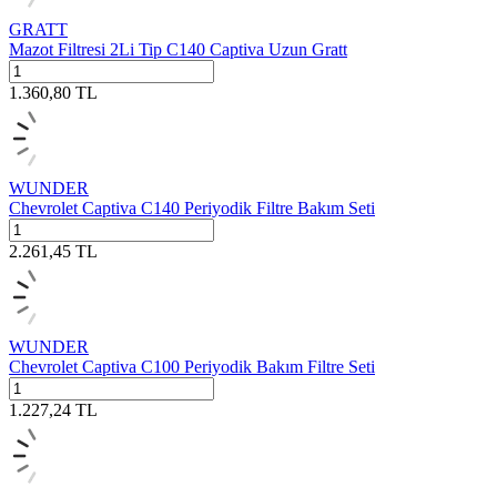
GRATT
Mazot Filtresi 2Li Tip C140 Captiva Uzun Gratt
1.360,80
TL
WUNDER
Chevrolet Captiva C140 Periyodik Filtre Bakım Seti
2.261,45
TL
WUNDER
Chevrolet Captiva C100 Periyodik Bakım Filtre Seti
1.227,24
TL