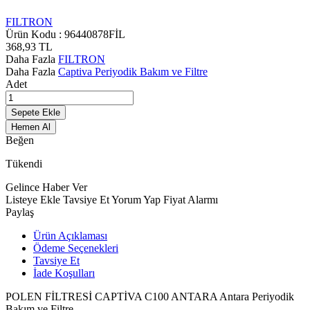
FILTRON
Ürün Kodu :
96440878FİL
368,93
TL
Daha Fazla
FILTRON
Daha Fazla
Captiva Periyodik Bakım ve Filtre
Adet
Sepete Ekle
Hemen Al
Beğen
Tükendi
Gelince Haber Ver
Listeye Ekle
Tavsiye Et
Yorum Yap
Fiyat Alarmı
Paylaş
Ürün Açıklaması
Ödeme Seçenekleri
Tavsiye Et
İade Koşulları
POLEN FİLTRESİ CAPTİVA C100 ANTARA Antara Periyodik
Bakım ve Filtre