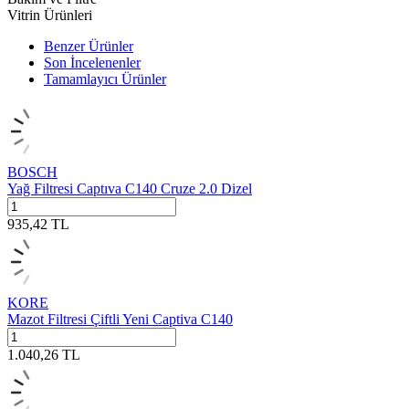
Vitrin Ürünleri
Benzer Ürünler
Son İncelenenler
Tamamlayıcı Ürünler
BOSCH
Yağ Filtresi Captıva C140 Cruze 2.0 Dizel
935,42
TL
KORE
Mazot Filtresi Çiftli Yeni Captiva C140
1.040,26
TL