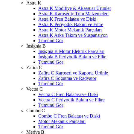
Astra K
Astra K Modifiye & Aksesuar Ürünler
Astra K Karoser iç Trim Malzemeleri
Astra K Fren Balatası ve Diski
Astra K Periyodik Bakım ve Filtre
Astra K Motor Mekanik Parçaları
Astra K Arka Takım ve Süspansiyon
Tümünü Gör
İnsignia B
İnsignia B Motor Elektrik Parçaları
İnsignia B Periyodik Bakım ve Filtr
Tümünü Gör
Zafira C
Zafira C Karoseri ve Kaporta Ürünle
Zafira C Soğutma ve Radyatör
Tümünü Gör
Vectra C
Vectra C Fren Balatası ve Diski
Vectra C Periyodik Bakım ve Filtre
Tümünü Gör
Combo C
Combo C Fren Balatası ve Diski
Motor Mekanik Parçaları
Tümünü Gör
Meriva B