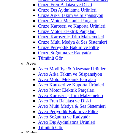
Cruze Fren Balatası ve Diski
Cruze Dış Aydınlatma Ürünleri
Cruze Arka Takım ve Süspansiyon
Cruze Motor Mekanik Parçaları
Cruze Karoseri ve Kaporta Ürünleri
Cruze Motor Elektrik Parçaları
Cruze Karoser iç Trim Malzemeleri
Cruze Multi Medya & Ses Sistemleri
Cruze Periyodik Bakım ve Filtre
Cruze Soğutma ve Radyatör
Tümünü Gör
Aveo
Aveo Modifiye & Aksesuar Ürünleri
Aveo Arka Takım ve Süspansiyon
Aveo Motor Mekanik Parçaları
Aveo Karoseri ve Kaporta Ürünleri
Aveo Motor Elektrik Parçaları
Aveo Karoser iç Trim Malzemeleri
Aveo Fren Balatası ve Diski
Aveo Multi Medya & Ses Sistemleri
Aveo Periyodik Bakım ve Filtre
Aveo Soğutma ve Radyatör
Aveo Dış Aydınlatma Ürünleri
Tümünü Gör
Kalos