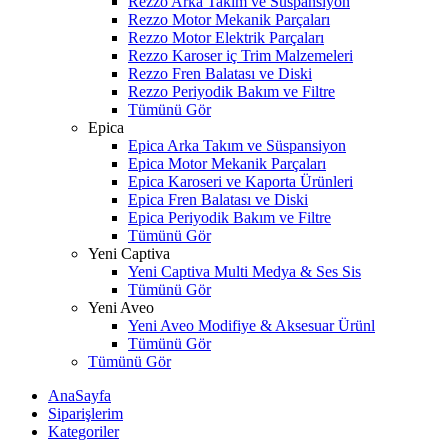
Rezzo Arka Takım ve Süspansiyon
Rezzo Motor Mekanik Parçaları
Rezzo Motor Elektrik Parçaları
Rezzo Karoser iç Trim Malzemeleri
Rezzo Fren Balatası ve Diski
Rezzo Periyodik Bakım ve Filtre
Tümünü Gör
Epica
Epica Arka Takım ve Süspansiyon
Epica Motor Mekanik Parçaları
Epica Karoseri ve Kaporta Ürünleri
Epica Fren Balatası ve Diski
Epica Periyodik Bakım ve Filtre
Tümünü Gör
Yeni Captiva
Yeni Captiva Multi Medya & Ses Sis
Tümünü Gör
Yeni Aveo
Yeni Aveo Modifiye & Aksesuar Ürünl
Tümünü Gör
Tümünü Gör
AnaSayfa
Siparişlerim
Kategoriler