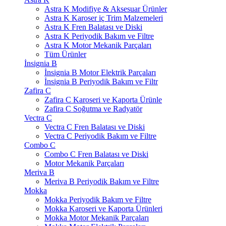
Astra K Modifiye & Aksesuar Ürünler
Astra K Karoser iç Trim Malzemeleri
Astra K Fren Balatası ve Diski
Astra K Periyodik Bakım ve Filtre
Astra K Motor Mekanik Parçaları
Tüm Ürünler
İnsignia B
İnsignia B Motor Elektrik Parçaları
İnsignia B Periyodik Bakım ve Filtr
Zafira C
Zafira C Karoseri ve Kaporta Ürünle
Zafira C Soğutma ve Radyatör
Vectra C
Vectra C Fren Balatası ve Diski
Vectra C Periyodik Bakım ve Filtre
Combo C
Combo C Fren Balatası ve Diski
Motor Mekanik Parçaları
Meriva B
Meriva B Periyodik Bakım ve Filtre
Mokka
Mokka Periyodik Bakım ve Filtre
Mokka Karoseri ve Kaporta Ürünleri
Mokka Motor Mekanik Parçaları