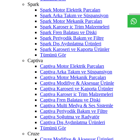
W
h
t
s
a
p
p
D
e
s
t
e
H
a
t
t
Spark
Spark Motor Elektrik Parçaları
Spark Arka Takım ve Süspansiyon
Spark Motor Mekanik Parçaları
Spark Karoser iç Trim Malzemeleri
Spark Fren Balatası ve Diski
Spark Periyodik Bakım ve Filtre
Spark Dış Aydınlatma Ürünleri
Spark Karoseri ve Kaporta Ürünler
Tümünü Gör
Captiva
Captiva Motor Elektrik Parçaları
Captiva Arka Takım ve Süspansiyon
Captiva Motor Mekanik Parçaları
Captiva Modifiye & Aksesuar Ürünle
Captiva Karoseri ve Kaporta Ürünler
Captiva Karoser iç Trim Malzemeleri
Captiva Fren Balatası ve Diski
Captiva Multi Medya & Ses Sistemle
Captiva Periyodik Bakım ve Filtre
Captiva Soğutma ve Radyatör
Captiva Dış Aydınlatma Ürünleri
Tümünü Gör
Cruze
Cruze Modifiye & Aksesuar Ürünleri