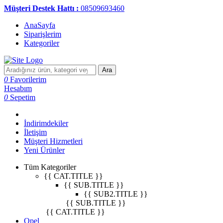
Müşteri Destek Hattı :
08509693460
AnaSayfa
Siparişlerim
Kategoriler
Ara
0
Favorilerim
Hesabım
0
Sepetim
İndirimdekiler
İletişim
Müşteri Hizmetleri
Yeni Ürünler
Tüm Kategoriler
{{ CAT.TITLE }}
{{ SUB.TITLE }}
{{ SUB2.TITLE }}
{{ SUB.TITLE }}
{{ CAT.TITLE }}
Opel