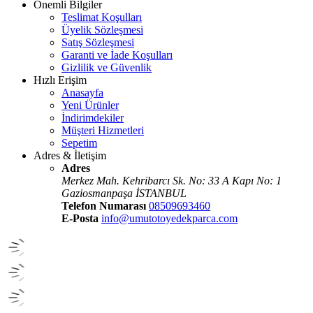
Önemli Bilgiler
Teslimat Koşulları
Üyelik Sözleşmesi
Satış Sözleşmesi
Garanti ve İade Koşulları
Gizlilik ve Güvenlik
Hızlı Erişim
Anasayfa
Yeni Ürünler
İndirimdekiler
Müşteri Hizmetleri
Sepetim
Adres & İletişim
Adres
Merkez Mah. Kehribarcı Sk. No: 33 A Kapı No: 1
Gaziosmanpaşa İSTANBUL
Telefon Numarası
08509693460
E-Posta
info@umutotoyedekparca.com