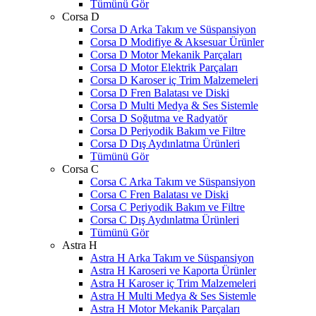
Tümünü Gör
Corsa D
Corsa D Arka Takım ve Süspansiyon
Corsa D Modifiye & Aksesuar Ürünler
Corsa D Motor Mekanik Parçaları
Corsa D Motor Elektrik Parçaları
Corsa D Karoser iç Trim Malzemeleri
Corsa D Fren Balatası ve Diski
Corsa D Multi Medya & Ses Sistemle
Corsa D Soğutma ve Radyatör
Corsa D Periyodik Bakım ve Filtre
Corsa D Dış Aydınlatma Ürünleri
Tümünü Gör
Corsa C
Corsa C Arka Takım ve Süspansiyon
Corsa C Fren Balatası ve Diski
Corsa C Periyodik Bakım ve Filtre
Corsa C Dış Aydınlatma Ürünleri
Tümünü Gör
Astra H
Astra H Arka Takım ve Süspansiyon
Astra H Karoseri ve Kaporta Ürünler
Astra H Karoser iç Trim Malzemeleri
Astra H Multi Medya & Ses Sistemle
Astra H Motor Mekanik Parçaları