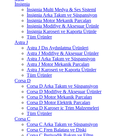
İnsignia
İnsignia Multi Medya & Ses Sisteml
İnsignia Arka Takım ve Süspansiyon
İnsignia Motor Mekanik Parçaları
İnsignia Modifiye & Aksesuar Ürünle
İnsignia Karoseri ve Kaporta Ürünle
Tüm Ürünler
Astra J
Astra J Dış Aydınlatma Ürünleri
Astra J Modifiye & Aksesuar Ürünler
Astra J Arka Takım ve Süspansiyon
Astra J Motor Mekanik Parçaları
Astra J Karoseri ve Kaporta Ürünler
Tüm Ürünler
Corsa D
Corsa D Arka Takım ve Süspansiyon
Corsa D Modifiye & Aksesuar Ürünler
Corsa D Motor Mekanik Parçaları
Corsa D Motor Elektrik Parçaları
Corsa D Karoser iç Trim Malzemeleri
Tüm Ürünler
Corsa C
Corsa C Arka Takım ve Süspansiyon
Corsa C Fren Balatası ve Diski
Corsa C Periyodik Bakım ve Filtre