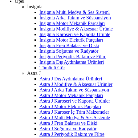
Opel
İnsignia
İnsignia Multi Medya & Ses Sisteml
İnsignia Arka Takım ve Süspansiyon
İnsignia Motor Mekanik Parçaları
İnsignia Modifiye & Aksesuar Ürünle
İnsignia Karoseri ve Kaporta Ürünle
İnsignia Motor Elektrik Parçaları
İnsignia Fren Balatası ve Diski
İnsignia Soğutma ve Radyatör
İnsignia Periyodik Bakım ve Filtre
İnsignia Dış Aydınlatma Ürünleri
Tümünü Gör
Astra J
Astra J Dış Aydınlatma Ürünleri
Astra J Modifiye & Aksesuar Ürünler
Astra J Arka Takım ve Süspansiyon
Astra J Motor Mekanik Parçaları
Astra J Karoseri ve Kaporta Ürünler
Astra J Motor Elektrik Parçaları
Astra J Karoser İç Trim Malzemeler
Astra J Multi Medya & Ses Sistemle
Astra J Fren Balatası ve Diski
Astra J Soğutma ve Radyatör
Astra J Periyodik Bakım ve Filtre