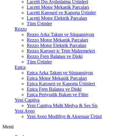
Lacetti Dış Aydınlatma Ürünleri
Lacetti Motor Mekanik Parçaları
Lacetti Karoseri ve Kaporta Ürünler
Lacetti Motor Elektrik Parçaları
Tüm Ürünler
Rezzo
Rezzo Arka Takım ve Süspansiyon
Rezzo Motor Mekanik Parçaları
Rezzo Motor Elektrik Parçaları
Rezzo Karoser iç Trim Malzemeleri
Rezzo Fren Balatası ve Diski
Tüm Ürünler
Epica
Epica Arka Takım ve Süspansiyon
Epica Motor Mekanik Parçaları
Epica Karoseri ve Kaporta Ürünleri
Epica Fren Balatası ve Diski
Epica Periyodik Bakım ve Filtre
Yeni Captiva
Yeni Captiva Multi Medya & Ses Sis
Yeni Aveo
Yeni Aveo Modifiye & Aksesuar Ürünl
Menü