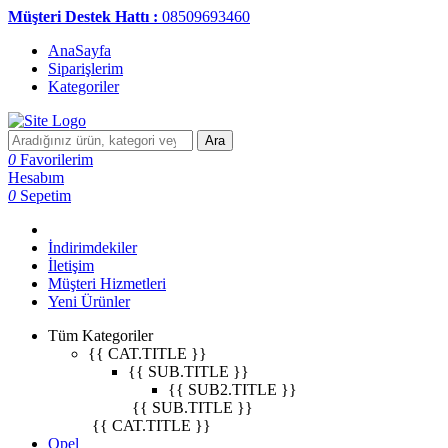
Müşteri Destek Hattı :
08509693460
AnaSayfa
Siparişlerim
Kategoriler
Ara
0
Favorilerim
Hesabım
0
Sepetim
İndirimdekiler
İletişim
Müşteri Hizmetleri
Yeni Ürünler
Tüm Kategoriler
{{ CAT.TITLE }}
{{ SUB.TITLE }}
{{ SUB2.TITLE }}
{{ SUB.TITLE }}
{{ CAT.TITLE }}
Opel