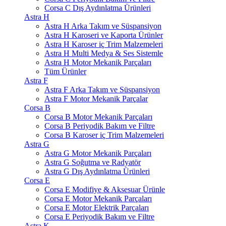
Corsa C Dış Aydınlatma Ürünleri
Astra H
Astra H Arka Takım ve Süspansiyon
Astra H Karoseri ve Kaporta Ürünler
Astra H Karoser iç Trim Malzemeleri
Astra H Multi Medya & Ses Sistemle
Astra H Motor Mekanik Parçaları
Tüm Ürünler
Astra F
Astra F Arka Takım ve Süspansiyon
Astra F Motor Mekanik Parçalar
Corsa B
Corsa B Motor Mekanik Parçaları
Corsa B Periyodik Bakım ve Filtre
Corsa B Karoser iç Trim Malzemeleri
Astra G
Astra G Motor Mekanik Parçaları
Astra G Soğutma ve Radyatör
Astra G Dış Aydınlatma Ürünleri
Corsa E
Corsa E Modifiye & Aksesuar Ürünle
Corsa E Motor Mekanik Parçaları
Corsa E Motor Elektrik Parçaları
Corsa E Periyodik Bakım ve Filtre
Astra K