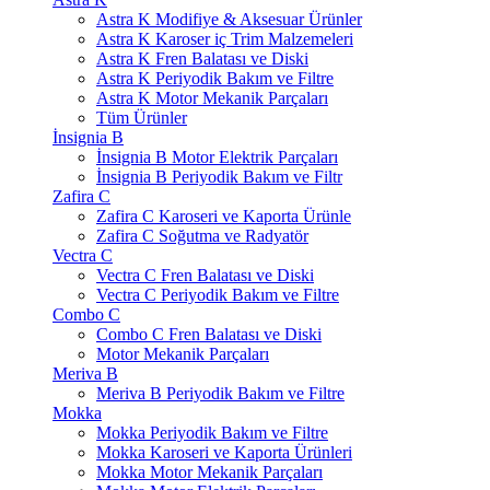
Astra K Modifiye & Aksesuar Ürünler
Astra K Karoser iç Trim Malzemeleri
Astra K Fren Balatası ve Diski
Astra K Periyodik Bakım ve Filtre
Astra K Motor Mekanik Parçaları
Tüm Ürünler
İnsignia B
İnsignia B Motor Elektrik Parçaları
İnsignia B Periyodik Bakım ve Filtr
Zafira C
Zafira C Karoseri ve Kaporta Ürünle
Zafira C Soğutma ve Radyatör
Vectra C
Vectra C Fren Balatası ve Diski
Vectra C Periyodik Bakım ve Filtre
Combo C
Combo C Fren Balatası ve Diski
Motor Mekanik Parçaları
Meriva B
Meriva B Periyodik Bakım ve Filtre
Mokka
Mokka Periyodik Bakım ve Filtre
Mokka Karoseri ve Kaporta Ürünleri
Mokka Motor Mekanik Parçaları