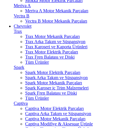
Mokka Motor Elektrik Parçaları
Meriva A
Meriva A Motor Mekanik Parçaları
Vectra B
Vectra B Motor Mekanik Parçaları
Chevrolet
Trax
Trax Motor Mekanik Parçaları
Trax Arka Takım ve Süspansiyon
Trax Karoseri ve Kaporta Ürünleri
Trax Motor Elektrik Parçaları
Trax Fren Balatası ve Diski
Tüm Ürünler
Spark
Spark Motor Elektrik Parçaları
Spark Arka Takım ve Süspansiyon
Spark Motor Mekanik Parçaları
Spark Karoser iç Trim Malzemeleri
Spark Fren Balatası ve Diski
Tüm Ürünler
Captiva
Captiva Motor Elektrik Parçaları
Captiva Arka Takım ve Süspansiyon
Captiva Motor Mekanik Parçaları
Captiva Modifiye & Aksesuar Ürünle