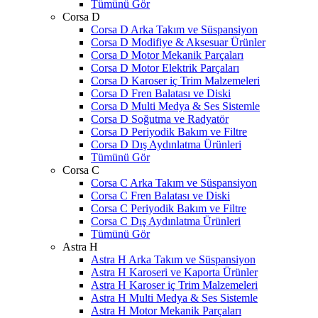
Tümünü Gör
Corsa D
Corsa D Arka Takım ve Süspansiyon
Corsa D Modifiye & Aksesuar Ürünler
Corsa D Motor Mekanik Parçaları
Corsa D Motor Elektrik Parçaları
Corsa D Karoser iç Trim Malzemeleri
Corsa D Fren Balatası ve Diski
Corsa D Multi Medya & Ses Sistemle
Corsa D Soğutma ve Radyatör
Corsa D Periyodik Bakım ve Filtre
Corsa D Dış Aydınlatma Ürünleri
Tümünü Gör
Corsa C
Corsa C Arka Takım ve Süspansiyon
Corsa C Fren Balatası ve Diski
Corsa C Periyodik Bakım ve Filtre
Corsa C Dış Aydınlatma Ürünleri
Tümünü Gör
Astra H
Astra H Arka Takım ve Süspansiyon
Astra H Karoseri ve Kaporta Ürünler
Astra H Karoser iç Trim Malzemeleri
Astra H Multi Medya & Ses Sistemle
Astra H Motor Mekanik Parçaları