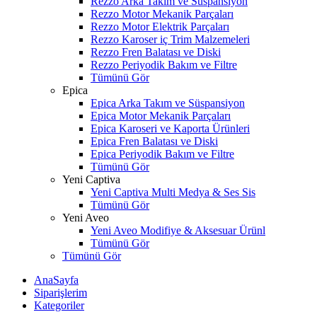
Rezzo Arka Takım ve Süspansiyon
Rezzo Motor Mekanik Parçaları
Rezzo Motor Elektrik Parçaları
Rezzo Karoser iç Trim Malzemeleri
Rezzo Fren Balatası ve Diski
Rezzo Periyodik Bakım ve Filtre
Tümünü Gör
Epica
Epica Arka Takım ve Süspansiyon
Epica Motor Mekanik Parçaları
Epica Karoseri ve Kaporta Ürünleri
Epica Fren Balatası ve Diski
Epica Periyodik Bakım ve Filtre
Tümünü Gör
Yeni Captiva
Yeni Captiva Multi Medya & Ses Sis
Tümünü Gör
Yeni Aveo
Yeni Aveo Modifiye & Aksesuar Ürünl
Tümünü Gör
Tümünü Gör
AnaSayfa
Siparişlerim
Kategoriler