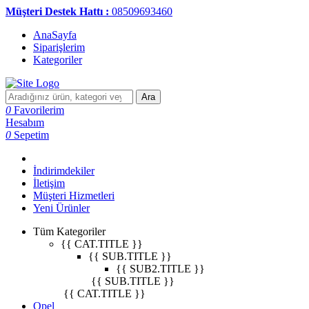
Müşteri Destek Hattı :
08509693460
AnaSayfa
Siparişlerim
Kategoriler
Ara
0
Favorilerim
Hesabım
0
Sepetim
İndirimdekiler
İletişim
Müşteri Hizmetleri
Yeni Ürünler
Tüm Kategoriler
{{ CAT.TITLE }}
{{ SUB.TITLE }}
{{ SUB2.TITLE }}
{{ SUB.TITLE }}
{{ CAT.TITLE }}
Opel