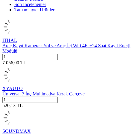
Son İncelenenler
Tamamlayıcı Ürünler
İTHAL
Araç Kayıt Kamerası Yol ve Araç İçi Wifi 4K +24 Saat Kayıt Enerji
Modülü
7.056,00
TL
XYAUTO
Üniversal 7 İnç Multimedya Kızak Çerçeve
520,13
TL
SOUNDMAX