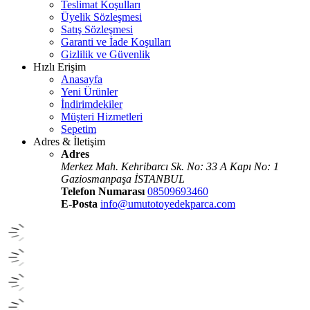
Teslimat Koşulları
Üyelik Sözleşmesi
Satış Sözleşmesi
Garanti ve İade Koşulları
Gizlilik ve Güvenlik
Hızlı Erişim
Anasayfa
Yeni Ürünler
İndirimdekiler
Müşteri Hizmetleri
Sepetim
Adres & İletişim
Adres
Merkez Mah. Kehribarcı Sk. No: 33 A Kapı No: 1
Gaziosmanpaşa İSTANBUL
Telefon Numarası
08509693460
E-Posta
info@umutotoyedekparca.com