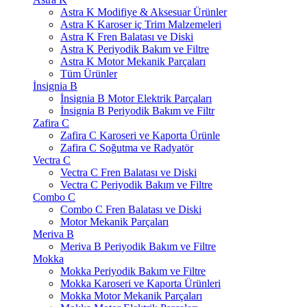
Astra K Modifiye & Aksesuar Ürünler
Astra K Karoser iç Trim Malzemeleri
Astra K Fren Balatası ve Diski
Astra K Periyodik Bakım ve Filtre
Astra K Motor Mekanik Parçaları
Tüm Ürünler
İnsignia B
İnsignia B Motor Elektrik Parçaları
İnsignia B Periyodik Bakım ve Filtr
Zafira C
Zafira C Karoseri ve Kaporta Ürünle
Zafira C Soğutma ve Radyatör
Vectra C
Vectra C Fren Balatası ve Diski
Vectra C Periyodik Bakım ve Filtre
Combo C
Combo C Fren Balatası ve Diski
Motor Mekanik Parçaları
Meriva B
Meriva B Periyodik Bakım ve Filtre
Mokka
Mokka Periyodik Bakım ve Filtre
Mokka Karoseri ve Kaporta Ürünleri
Mokka Motor Mekanik Parçaları