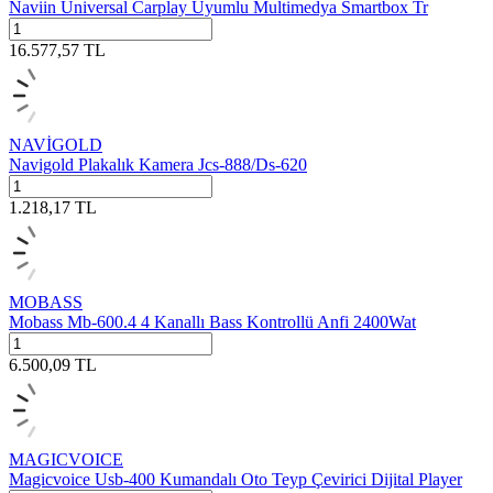
Naviin Üniversal Carplay Uyumlu Multimedya Smartbox Tr
16.577,57
TL
NAVİGOLD
Navigold Plakalık Kamera Jcs-888/Ds-620
1.218,17
TL
MOBASS
Mobass Mb-600.4 4 Kanallı Bass Kontrollü Anfi 2400Wat
6.500,09
TL
MAGICVOICE
Magicvoice Usb-400 Kumandalı Oto Teyp Çevirici Dijital Player