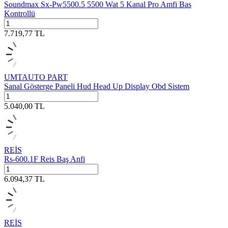
Soundmax Sx-Pw5500.5 5500 Wat 5 Kanal Pro Amfi Bas
Kontrollü
7.719,77
TL
UMTAUTO PART
Sanal Gösterge Paneli Hud Head Up Display Obd Sistem
5.040,00
TL
REİS
Rs-600.1F Reis Baş Anfi
6.094,37
TL
REİS