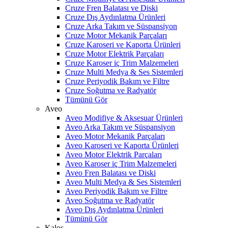
Cruze Fren Balatası ve Diski
Cruze Dış Aydınlatma Ürünleri
Cruze Arka Takım ve Süspansiyon
Cruze Motor Mekanik Parçaları
Cruze Karoseri ve Kaporta Ürünleri
Cruze Motor Elektrik Parçaları
Cruze Karoser iç Trim Malzemeleri
Cruze Multi Medya & Ses Sistemleri
Cruze Periyodik Bakım ve Filtre
Cruze Soğutma ve Radyatör
Tümünü Gör
Aveo
Aveo Modifiye & Aksesuar Ürünleri
Aveo Arka Takım ve Süspansiyon
Aveo Motor Mekanik Parçaları
Aveo Karoseri ve Kaporta Ürünleri
Aveo Motor Elektrik Parçaları
Aveo Karoser iç Trim Malzemeleri
Aveo Fren Balatası ve Diski
Aveo Multi Medya & Ses Sistemleri
Aveo Periyodik Bakım ve Filtre
Aveo Soğutma ve Radyatör
Aveo Dış Aydınlatma Ürünleri
Tümünü Gör
Kalos