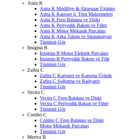
Astra K
Astra K Modifiye & Aksesuar Ürünler
Astra K Karoser iç Trim Malzemeleri
Astra K Fren Balatası ve Diski
Astra K Periyodik Bakım ve Filtre
Astra K Motor Mekanik Parçaları
Astra K Arka Takım ve Süspansiyon
Tümünü Gör
İnsignia B
İnsignia B Motor Elektrik Parçaları
İnsignia B Periyodik Bakım ve Filtr
Tümünü Gör
Zafira C
Zafira C Karoseri ve Kaporta Ürünle
Zafira C Soğutma ve Radyatör
Tümünü Gör
Vectra C
Vectra C Fren Balatası ve Diski
Vectra C Periyodik Bakım ve Filtre
Tümünü Gör
Combo C
Combo C Fren Balatası ve Diski
Motor Mekanik Parçaları
Tümünü Gör
Meriva B