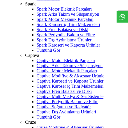
W
h
t
s
a
p
p
D
e
s
t
e
H
a
t
t
Spark
Spark Motor Elektrik Parçaları
Spark Arka Takım ve Süspansiyon
Spark Motor Mekanik Parçaları
Spark Karoser iç Trim Malzemeleri
Spark Fren Balatası ve Diski
Spark Periyodik Bakım ve Filtre
Spark Dış Aydınlatma Ürünleri
Spark Karoseri ve Kaporta Ürünler
Tümünü Gör
Captiva
Captiva Motor Elektrik Parçaları
Captiva Arka Takım ve Süspansiyon
Captiva Motor Mekanik Parçaları
Captiva Modifiye & Aksesuar Ürünle
Captiva Karoseri ve Kaporta Ürünler
Captiva Karoser iç Trim Malzemeleri
Captiva Fren Balatası ve Diski
Captiva Multi Medya & Ses Sistemle
Captiva Periyodik Bakım ve Filtre
Captiva Soğutma ve Radyatör
Captiva Dış Aydınlatma Ürünleri
Tümünü Gör
Cruze
Cruze Modifiye & Aksesuar Ürünleri