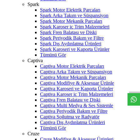
Spark
Spark Motor Elektrik Parçaları
Spark Arka Takım ve Süspansiyon
Spark Motor Mekanik Parçaları
Spark Karoser iç Trim Malzemeleri
Spark Fren Balatası ve Diski
Spark Periyodik Bakım ve Filtre
Spark Dış Aydınlatma Ürünleri
Spark Karoseri ve Kaporta Ürünler
Tümünü Gör
Captiva
Captiva Motor Elektrik Parçaları
Captiva Arka Takım ve Süspansiyon
W
h
t
s
a
p
p
D
e
s
t
e
H
a
t
t
Captiva Motor Mekanik Parçaları
Captiva Modifiye & Aksesuar Ürünle
Captiva Karoseri ve Kaporta Ürünler
Captiva Karoser iç Trim Malzemeleri
Captiva Fren Balatası ve Diski
Captiva Multi Medya & Ses Sistemle
Captiva Periyodik Bakım ve Filtre
Captiva Soğutma ve Radyatör
Captiva Dış Aydınlatma Ürünleri
Tümünü Gör
Cruze
Cruze Modifiye & Aksesuar Ürünleri