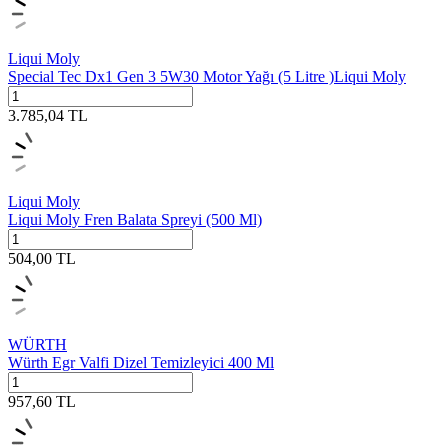
Liqui Moly
Special Tec Dx1 Gen 3 5W30 Motor Yağı (5 Litre )Liqui Moly
3.785,04
TL
Liqui Moly
Liqui Moly Fren Balata Spreyi (500 Ml)
504,00
TL
WÜRTH
Würth Egr Valfi Dizel Temizleyici 400 Ml
957,60
TL