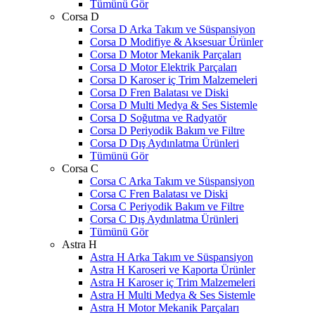
Tümünü Gör
Corsa D
Corsa D Arka Takım ve Süspansiyon
Corsa D Modifiye & Aksesuar Ürünler
Corsa D Motor Mekanik Parçaları
Corsa D Motor Elektrik Parçaları
Corsa D Karoser iç Trim Malzemeleri
Corsa D Fren Balatası ve Diski
Corsa D Multi Medya & Ses Sistemle
Corsa D Soğutma ve Radyatör
Corsa D Periyodik Bakım ve Filtre
Corsa D Dış Aydınlatma Ürünleri
Tümünü Gör
Corsa C
Corsa C Arka Takım ve Süspansiyon
Corsa C Fren Balatası ve Diski
Corsa C Periyodik Bakım ve Filtre
Corsa C Dış Aydınlatma Ürünleri
Tümünü Gör
Astra H
Astra H Arka Takım ve Süspansiyon
Astra H Karoseri ve Kaporta Ürünler
Astra H Karoser iç Trim Malzemeleri
Astra H Multi Medya & Ses Sistemle
Astra H Motor Mekanik Parçaları