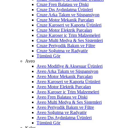
Cruze Fren Balatası ve Diski
Cruze Dış Aydınlatma Ürünleri
Cruze Arka Takım ve Süspansiyon
Cruze Motor Mekanik Parçaları
Cruze Karoseri ve Kaporta Ürünleri
Cruze Motor Elektrik Parçaları
Cruze Karoser iç Trim Malzemeleri
Cruze Multi Medya & Ses Sistemleri
Cruze Periyodik Bakım ve Filtre
Cruze Soğutma ve Radyatör
Tümünü Gör
Aveo
Aveo Modifiye & Aksesuar Ürünleri
Aveo Arka Takım ve Süspansiyon
Aveo Motor Mekanik Parçaları
Aveo Karoseri ve Kaporta Ürünleri
Aveo Motor Elektrik Parçaları
Aveo Karoser iç Trim Malzemeleri
Aveo Fren Balatası ve Diski
Aveo Multi Medya & Ses Sistemleri
Aveo Periyodik Bakım ve Filtre
Aveo Soğutma ve Radyatör
Aveo Dış Aydınlatma Ürünleri
Tümünü Gör
Kalos