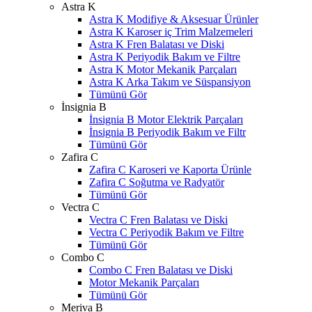
Astra K
Astra K Modifiye & Aksesuar Ürünler
Astra K Karoser iç Trim Malzemeleri
Astra K Fren Balatası ve Diski
Astra K Periyodik Bakım ve Filtre
Astra K Motor Mekanik Parçaları
Astra K Arka Takım ve Süspansiyon
Tümünü Gör
İnsignia B
İnsignia B Motor Elektrik Parçaları
İnsignia B Periyodik Bakım ve Filtr
Tümünü Gör
Zafira C
Zafira C Karoseri ve Kaporta Ürünle
Zafira C Soğutma ve Radyatör
Tümünü Gör
Vectra C
Vectra C Fren Balatası ve Diski
Vectra C Periyodik Bakım ve Filtre
Tümünü Gör
Combo C
Combo C Fren Balatası ve Diski
Motor Mekanik Parçaları
Tümünü Gör
Meriva B