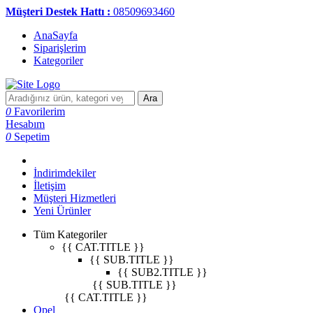
Müşteri Destek Hattı :
08509693460
AnaSayfa
Siparişlerim
Kategoriler
Ara
0
Favorilerim
Hesabım
0
Sepetim
İndirimdekiler
İletişim
Müşteri Hizmetleri
Yeni Ürünler
Tüm Kategoriler
{{ CAT.TITLE }}
{{ SUB.TITLE }}
{{ SUB2.TITLE }}
{{ SUB.TITLE }}
{{ CAT.TITLE }}
Opel