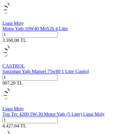
Liqui Moly
Motor Yağı 10W40 MoS2li 4 Litre
3.160,08
TL
CASTROL
Şanzıman Yağı Manuel 75w80 1 Litre Castrol
907,20
TL
Liqui Moly
Top Tec 4200 5W-30 Motor Yağı (5 Litre) Liqui Moly
4.427,64
TL