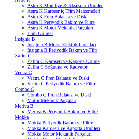
Astra K Modifiye & Aksesuar Ürünler
Astra K Karoser iç Trim Malzemeleri
Astra K Fren Balatası ve Diski
Astra K Periyodik Bakım ve Filtre
Astra K Motor Mekanik Parçaları
Tüm Ürünler
İnsignia B
İnsignia B Motor Elektrik Parçaları
İnsignia B Periyodik Bakım ve Filtr
Zafira C
Zafira C Karoseri ve Kaporta Ürünle
Zafira C Soğutma ve Radyatör
Vectra C
Vectra C Fren Balatası ve Diski
Vectra C Periyodik Bakım ve Filtre
Combo C
Combo C Fren Balatası ve Diski
Motor Mekanik Parçaları
Meriva B
Meriva B Periyodik Bakım ve Filtre
Mokka
Mokka Periyodik Bakım ve Filtre
Mokka Karoseri ve Kaporta Ürünleri
Mokka Motor Mekanik Parçaları