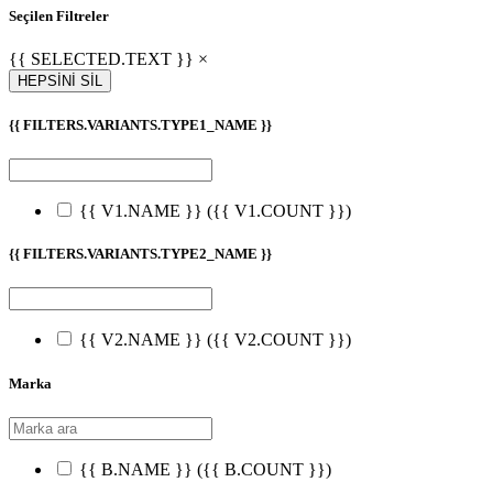
Seçilen Filtreler
{{ SELECTED.TEXT }} ×
HEPSİNİ SİL
{{ FILTERS.VARIANTS.TYPE1_NAME }}
{{ V1.NAME }}
({{ V1.COUNT }})
{{ FILTERS.VARIANTS.TYPE2_NAME }}
{{ V2.NAME }}
({{ V2.COUNT }})
Marka
{{ B.NAME }}
({{ B.COUNT }})