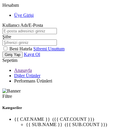
Hesabım
Üye Girişi
Kullanıcı Adı/E-Posta
Şifre
Beni Hatırla
Şifremi Unuttum
Kayıt Ol
Giriş Yap
Sepetim
Anasayfa
Diğer Ürünler
Performans Ürünleri
Filtre
Kategoriler
{{ CAT.NAME }}
({{ CAT.COUNT }})
{{ SUB.NAME }}
({{ SUB.COUNT }})