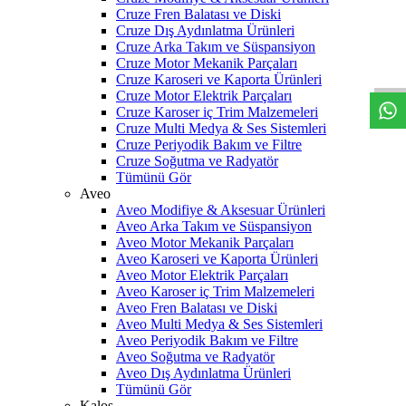
Cruze Fren Balatası ve Diski
Cruze Dış Aydınlatma Ürünleri
W
h
t
s
a
p
p
D
e
s
t
e
H
a
t
t
Cruze Arka Takım ve Süspansiyon
Cruze Motor Mekanik Parçaları
Cruze Karoseri ve Kaporta Ürünleri
Cruze Motor Elektrik Parçaları
Cruze Karoser iç Trim Malzemeleri
Cruze Multi Medya & Ses Sistemleri
Cruze Periyodik Bakım ve Filtre
Cruze Soğutma ve Radyatör
Tümünü Gör
Aveo
Aveo Modifiye & Aksesuar Ürünleri
Aveo Arka Takım ve Süspansiyon
Aveo Motor Mekanik Parçaları
Aveo Karoseri ve Kaporta Ürünleri
Aveo Motor Elektrik Parçaları
Aveo Karoser iç Trim Malzemeleri
Aveo Fren Balatası ve Diski
Aveo Multi Medya & Ses Sistemleri
Aveo Periyodik Bakım ve Filtre
Aveo Soğutma ve Radyatör
Aveo Dış Aydınlatma Ürünleri
Tümünü Gör
Kalos