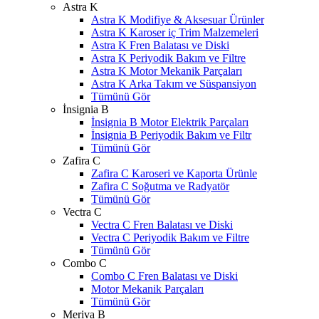
Astra K
Astra K Modifiye & Aksesuar Ürünler
Astra K Karoser iç Trim Malzemeleri
Astra K Fren Balatası ve Diski
Astra K Periyodik Bakım ve Filtre
Astra K Motor Mekanik Parçaları
Astra K Arka Takım ve Süspansiyon
Tümünü Gör
İnsignia B
İnsignia B Motor Elektrik Parçaları
İnsignia B Periyodik Bakım ve Filtr
Tümünü Gör
Zafira C
Zafira C Karoseri ve Kaporta Ürünle
Zafira C Soğutma ve Radyatör
Tümünü Gör
Vectra C
Vectra C Fren Balatası ve Diski
Vectra C Periyodik Bakım ve Filtre
Tümünü Gör
Combo C
Combo C Fren Balatası ve Diski
Motor Mekanik Parçaları
Tümünü Gör
Meriva B