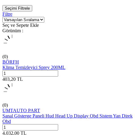
Seçimi Filtrele
Filtre
Seç ve Sepete Ekle
Görünüm :
(0)
BÖRFH
Klima Temizleyici Sprey 200ML
403,20
TL
(0)
UMTAUTO PART
Sanal Gösterge Paneli Hud Head Up Display Obd Sistem Yan Direk
Obd
4.032,00
TL