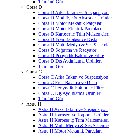
Tümünü Gör
Corsa D
Corsa D Arka Takım ve Süspansiyon
Corsa D Modifiye & Aksesuar Ürünler
Corsa D Motor Mekanik Parçaları
Corsa D Motor Elektrik Parçaları
Corsa D Karoser iç Trim Malzemeleri
Corsa D Fren Balatası ve Diski
Corsa D Multi Medya & Ses Sistemle
Corsa D Soğutma ve Radyatör
Corsa D Periyodik Bakım ve Filtre
Corsa D Dış Aydınlatma Ürünleri
Tümünü Gör
Corsa C
Corsa C Arka Takım ve Süspansiyon
Corsa C Fren Balatası ve Diski
Corsa C Periyodik Bakım ve Filtre
Corsa C Dış Aydınlatma Ürünleri
Tümünü Gör
Astra H
Astra H Arka Takım ve Süspansiyon
Astra H Karoseri ve Kaporta Ürünler
Astra H Karoser iç Trim Malzemeleri
Astra H Multi Medya & Ses Sistemle
Astra H Motor Mekanik Parçaları