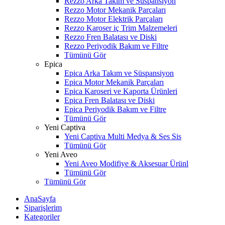
Rezzo Arka Takım ve Süspansiyon
Rezzo Motor Mekanik Parçaları
Rezzo Motor Elektrik Parçaları
Rezzo Karoser iç Trim Malzemeleri
Rezzo Fren Balatası ve Diski
Rezzo Periyodik Bakım ve Filtre
Tümünü Gör
Epica
Epica Arka Takım ve Süspansiyon
Epica Motor Mekanik Parçaları
Epica Karoseri ve Kaporta Ürünleri
Epica Fren Balatası ve Diski
Epica Periyodik Bakım ve Filtre
Tümünü Gör
Yeni Captiva
Yeni Captiva Multi Medya & Ses Sis
Tümünü Gör
Yeni Aveo
Yeni Aveo Modifiye & Aksesuar Ürünl
Tümünü Gör
Tümünü Gör
AnaSayfa
Siparişlerim
Kategoriler