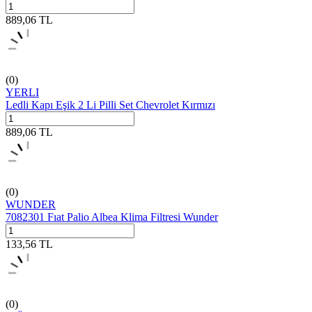
889,06
TL
(0)
YERLI
Ledli Kapı Eşik 2 Li Pilli Set Chevrolet Kırmızı
889,06
TL
(0)
WUNDER
7082301 Fıat Palio Albea Klima Filtresi Wunder
133,56
TL
(0)