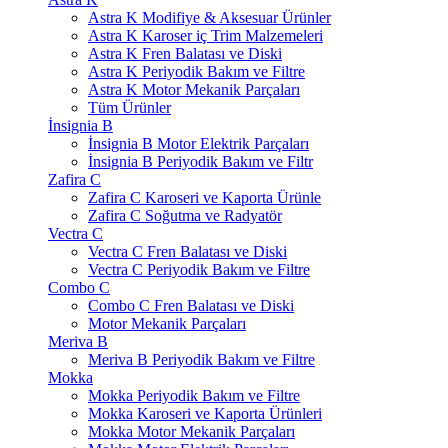
Astra K Modifiye & Aksesuar Ürünler
Astra K Karoser iç Trim Malzemeleri
Astra K Fren Balatası ve Diski
Astra K Periyodik Bakım ve Filtre
Astra K Motor Mekanik Parçaları
Tüm Ürünler
İnsignia B
İnsignia B Motor Elektrik Parçaları
İnsignia B Periyodik Bakım ve Filtr
Zafira C
Zafira C Karoseri ve Kaporta Ürünle
Zafira C Soğutma ve Radyatör
Vectra C
Vectra C Fren Balatası ve Diski
Vectra C Periyodik Bakım ve Filtre
Combo C
Combo C Fren Balatası ve Diski
Motor Mekanik Parçaları
Meriva B
Meriva B Periyodik Bakım ve Filtre
Mokka
Mokka Periyodik Bakım ve Filtre
Mokka Karoseri ve Kaporta Ürünleri
Mokka Motor Mekanik Parçaları