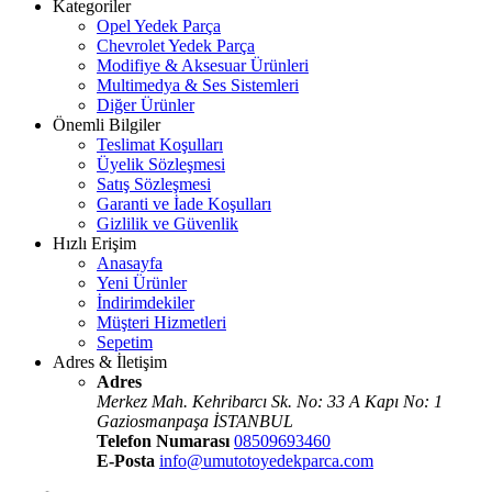
Kategoriler
Opel Yedek Parça
Chevrolet Yedek Parça
Modifiye & Aksesuar Ürünleri
Multimedya & Ses Sistemleri
Diğer Ürünler
Önemli Bilgiler
Teslimat Koşulları
Üyelik Sözleşmesi
Satış Sözleşmesi
Garanti ve İade Koşulları
Gizlilik ve Güvenlik
Hızlı Erişim
Anasayfa
Yeni Ürünler
İndirimdekiler
Müşteri Hizmetleri
Sepetim
Adres & İletişim
Adres
Merkez Mah. Kehribarcı Sk. No: 33 A Kapı No: 1
Gaziosmanpaşa İSTANBUL
Telefon Numarası
08509693460
E-Posta
info@umutotoyedekparca.com