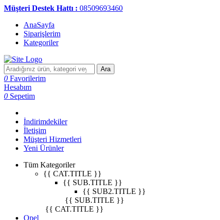
Müşteri Destek Hattı :
08509693460
AnaSayfa
Siparişlerim
Kategoriler
Ara
0
Favorilerim
Hesabım
0
Sepetim
İndirimdekiler
İletişim
Müşteri Hizmetleri
Yeni Ürünler
Tüm Kategoriler
{{ CAT.TITLE }}
{{ SUB.TITLE }}
{{ SUB2.TITLE }}
{{ SUB.TITLE }}
{{ CAT.TITLE }}
Opel