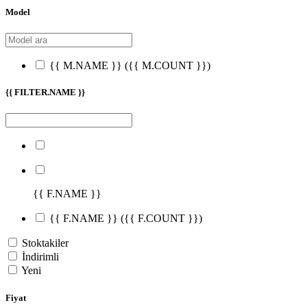
Model
{{ M.NAME }}
({{ M.COUNT }})
{{ FILTER.NAME }}
{{ F.NAME }}
{{ F.NAME }}
({{ F.COUNT }})
Stoktakiler
İndirimli
Yeni
Fiyat