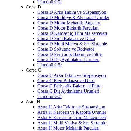
Tümünü Gör
Corsa D
Corsa D Arka Takım ve Süspansiyon
Corsa D Modifiye & Aksesuar Ürünler
Corsa D Motor Mekanik Parçaları
Corsa D Motor Elektrik Parçaları
Corsa D Karoser iç Trim Malzemeleri
Corsa D Fren Balatası ve Diski
Corsa D Multi Medya & Ses Sistemle
Corsa D Soğutma ve Radyatör
Corsa D Periyodik Bakım ve Filtre
Corsa D Dış Aydınlatma Ürünleri
Tümünü Gör
Corsa C
Corsa C Arka Takım ve Süspansiyon
Corsa C Fren Balatası ve Diski
Corsa C Periyodik Bakım ve Filtre
Corsa C Dış Aydınlatma Ürünleri
Tümünü Gör
Astra H
Astra H Arka Takım ve Süspansiyon
Astra H Karoseri ve Kaporta Ürünler
Astra H Karoser iç Trim Malzemeleri
Astra H Multi Medya & Ses Sistemle
Astra H Motor Mekanik Parçaları