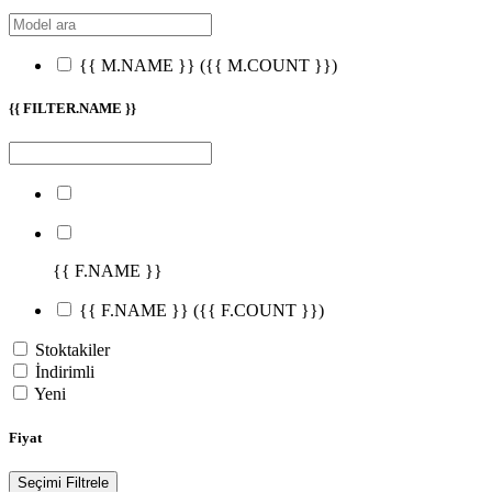
{{ M.NAME }}
({{ M.COUNT }})
{{ FILTER.NAME }}
{{ F.NAME }}
{{ F.NAME }}
({{ F.COUNT }})
Stoktakiler
İndirimli
Yeni
Fiyat
Seçimi Filtrele