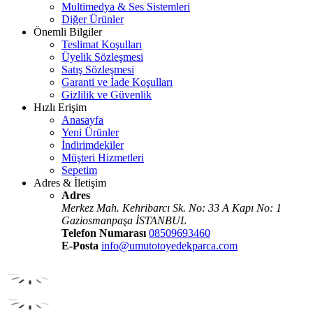
Multimedya & Ses Sistemleri
Diğer Ürünler
Önemli Bilgiler
Teslimat Koşulları
Üyelik Sözleşmesi
Satış Sözleşmesi
Garanti ve İade Koşulları
Gizlilik ve Güvenlik
Hızlı Erişim
Anasayfa
Yeni Ürünler
İndirimdekiler
Müşteri Hizmetleri
Sepetim
Adres & İletişim
Adres
Merkez Mah. Kehribarcı Sk. No: 33 A Kapı No: 1
Gaziosmanpaşa İSTANBUL
Telefon Numarası
08509693460
E-Posta
info@umutotoyedekparca.com