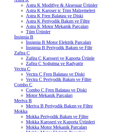
Astra K Modifiye & Aksesuar Ürünler
Astra K Karoser iç Trim Malzemeleri
Astra K Fren Balatası ve Diski
Astra K Periyodik Bakım ve Filtre
Astra K Motor Mekanik Parçaları
Tüm Ürünler
İnsignia B
İnsignia B Motor Elektrik Parçaları
İnsignia B Periyodik Bakım ve Filtr
Zafira C
Zafira C Karoseri ve Kaporta Ürünle
Zafira C Soğutma ve Radyatör
Vectra C
Vectra C Fren Balatası ve Diski
Vectra C Periyodik Bakım ve Filtre
Combo C
Combo C Fren Balatası ve Diski
Motor Mekanik Parçaları
Meriva B
Meriva B Periyodik Bakım ve Filtre
Mokka
Mokka Periyodik Bakım ve Filtre
Mokka Karoseri ve Kaporta Ürünleri
Mokka Motor Mekanik Parçaları