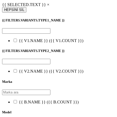
{{ SELECTED.TEXT }} ×
HEPSİNİ SİL
{{ FILTERS.VARIANTS.TYPE1_NAME }}
{{ V1.NAME }}
({{ V1.COUNT }})
{{ FILTERS.VARIANTS.TYPE2_NAME }}
{{ V2.NAME }}
({{ V2.COUNT }})
Marka
{{ B.NAME }}
({{ B.COUNT }})
Model