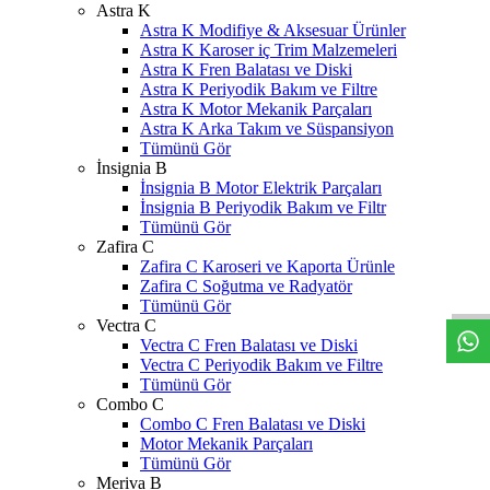
Astra K
Astra K Modifiye & Aksesuar Ürünler
Astra K Karoser iç Trim Malzemeleri
Astra K Fren Balatası ve Diski
Astra K Periyodik Bakım ve Filtre
Astra K Motor Mekanik Parçaları
Astra K Arka Takım ve Süspansiyon
Tümünü Gör
İnsignia B
İnsignia B Motor Elektrik Parçaları
İnsignia B Periyodik Bakım ve Filtr
Tümünü Gör
Zafira C
W
h
t
s
a
p
p
D
e
s
t
e
H
a
t
t
Zafira C Karoseri ve Kaporta Ürünle
Zafira C Soğutma ve Radyatör
Tümünü Gör
Vectra C
Vectra C Fren Balatası ve Diski
Vectra C Periyodik Bakım ve Filtre
Tümünü Gör
Combo C
Combo C Fren Balatası ve Diski
Motor Mekanik Parçaları
Tümünü Gör
Meriva B