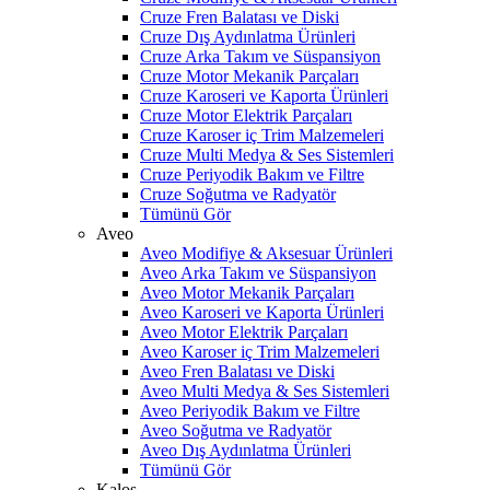
Cruze Fren Balatası ve Diski
Cruze Dış Aydınlatma Ürünleri
Cruze Arka Takım ve Süspansiyon
Cruze Motor Mekanik Parçaları
Cruze Karoseri ve Kaporta Ürünleri
Cruze Motor Elektrik Parçaları
Cruze Karoser iç Trim Malzemeleri
Cruze Multi Medya & Ses Sistemleri
Cruze Periyodik Bakım ve Filtre
Cruze Soğutma ve Radyatör
Tümünü Gör
Aveo
Aveo Modifiye & Aksesuar Ürünleri
Aveo Arka Takım ve Süspansiyon
Aveo Motor Mekanik Parçaları
Aveo Karoseri ve Kaporta Ürünleri
Aveo Motor Elektrik Parçaları
Aveo Karoser iç Trim Malzemeleri
Aveo Fren Balatası ve Diski
Aveo Multi Medya & Ses Sistemleri
Aveo Periyodik Bakım ve Filtre
Aveo Soğutma ve Radyatör
Aveo Dış Aydınlatma Ürünleri
Tümünü Gör
Kalos