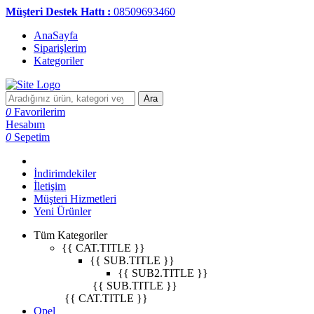
Müşteri Destek Hattı :
08509693460
AnaSayfa
Siparişlerim
Kategoriler
Ara
0
Favorilerim
Hesabım
0
Sepetim
İndirimdekiler
İletişim
Müşteri Hizmetleri
Yeni Ürünler
Tüm Kategoriler
{{ CAT.TITLE }}
{{ SUB.TITLE }}
{{ SUB2.TITLE }}
{{ SUB.TITLE }}
{{ CAT.TITLE }}
Opel