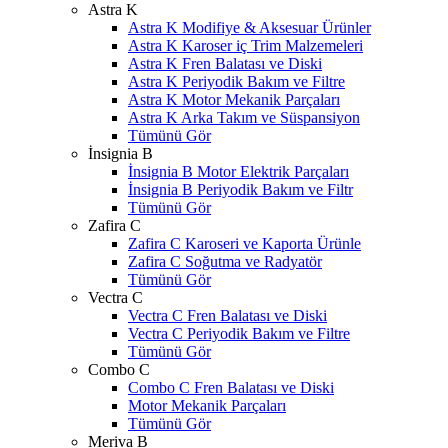
Astra K
Astra K Modifiye & Aksesuar Ürünler
Astra K Karoser iç Trim Malzemeleri
Astra K Fren Balatası ve Diski
Astra K Periyodik Bakım ve Filtre
Astra K Motor Mekanik Parçaları
Astra K Arka Takım ve Süspansiyon
Tümünü Gör
İnsignia B
İnsignia B Motor Elektrik Parçaları
İnsignia B Periyodik Bakım ve Filtr
Tümünü Gör
Zafira C
Zafira C Karoseri ve Kaporta Ürünle
Zafira C Soğutma ve Radyatör
Tümünü Gör
Vectra C
Vectra C Fren Balatası ve Diski
Vectra C Periyodik Bakım ve Filtre
Tümünü Gör
Combo C
Combo C Fren Balatası ve Diski
Motor Mekanik Parçaları
Tümünü Gör
Meriva B