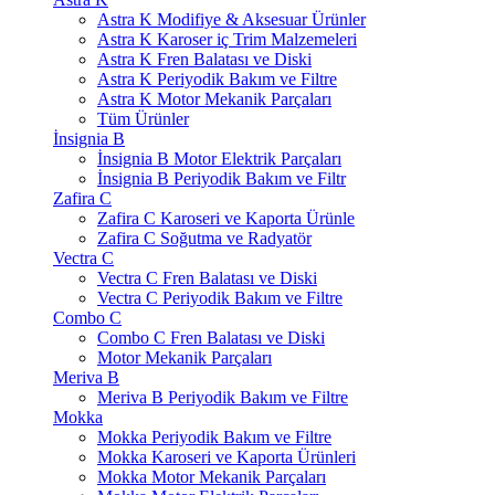
Astra K Modifiye & Aksesuar Ürünler
Astra K Karoser iç Trim Malzemeleri
Astra K Fren Balatası ve Diski
Astra K Periyodik Bakım ve Filtre
Astra K Motor Mekanik Parçaları
Tüm Ürünler
İnsignia B
İnsignia B Motor Elektrik Parçaları
İnsignia B Periyodik Bakım ve Filtr
Zafira C
Zafira C Karoseri ve Kaporta Ürünle
Zafira C Soğutma ve Radyatör
Vectra C
Vectra C Fren Balatası ve Diski
Vectra C Periyodik Bakım ve Filtre
Combo C
Combo C Fren Balatası ve Diski
Motor Mekanik Parçaları
Meriva B
Meriva B Periyodik Bakım ve Filtre
Mokka
Mokka Periyodik Bakım ve Filtre
Mokka Karoseri ve Kaporta Ürünleri
Mokka Motor Mekanik Parçaları