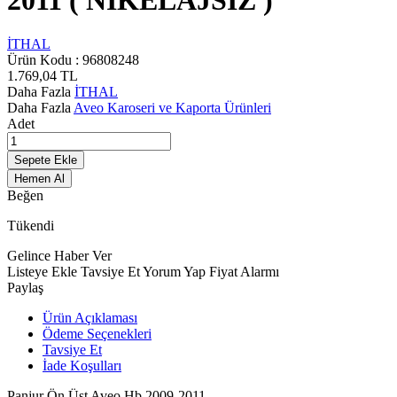
2011 ( NİKELAJSIZ )
İTHAL
Ürün Kodu :
96808248
1.769,04
TL
Daha Fazla
İTHAL
Daha Fazla
Aveo Karoseri ve Kaporta Ürünleri
Adet
Sepete Ekle
Hemen Al
Beğen
Tükendi
Gelince Haber Ver
Listeye Ekle
Tavsiye Et
Yorum Yap
Fiyat Alarmı
Paylaş
Ürün Açıklaması
Ödeme Seçenekleri
Tavsiye Et
İade Koşulları
Panjur Ön Üst Aveo Hb 2009-2011