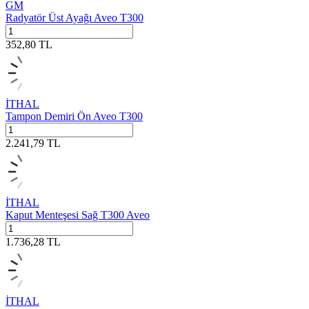
GM
Radyatör Üst Ayağı Aveo T300
352,80
TL
İTHAL
Tampon Demiri Ön Aveo T300
2.241,79
TL
İTHAL
Kaput Menteşesi Sağ T300 Aveo
1.736,28
TL
İTHAL