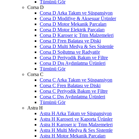
Tümünü Gör
Corsa D
Corsa D Arka Takım ve Süspansiyon
Corsa D Modifiye & Aksesuar Ürünler
Corsa D Motor Mekanik Parçaları
Corsa D Motor Elektrik Parçaları
Corsa D Karoser iç Trim Malzemeleri
Corsa D Fren Balatası ve Diski
Corsa D Multi Medya & Ses Sistemle
Corsa D Soğutma ve Radyatör
Corsa D Periyodik Bakım ve Filtre
Corsa D Dış Aydınlatma Ürünleri
Tümünü Gör
Corsa C
Corsa C Arka Takım ve Süspansiyon
Corsa C Fren Balatası ve Diski
Corsa C Periyodik Bakım ve Filtre
Corsa C Dış Aydınlatma Ürünleri
Tümünü Gör
Astra H
Astra H Arka Takım ve Süspansiyon
Astra H Karoseri ve Kaporta Ürünler
Astra H Karoser iç Trim Malzemeleri
Astra H Multi Medya & Ses Sistemle
Astra H Motor Mekanik Parçaları