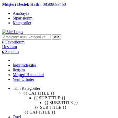
Müşteri Destek Hattı :
08509693460
AnaSayfa
Siparişlerim
Kategoriler
Ara
0
Favorilerim
Hesabım
0
Sepetim
İndirimdekiler
İletişim
Müşteri Hizmetleri
Yeni Ürünler
Tüm Kategoriler
{{ CAT.TITLE }}
{{ SUB.TITLE }}
{{ SUB2.TITLE }}
{{ SUB.TITLE }}
{{ CAT.TITLE }}
Opel