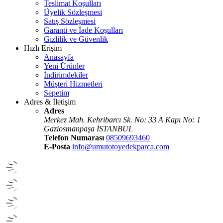
Teslimat Koşulları
Üyelik Sözleşmesi
Satış Sözleşmesi
Garanti ve İade Koşulları
Gizlilik ve Güvenlik
Hızlı Erişim
Anasayfa
Yeni Ürünler
İndirimdekiler
Müşteri Hizmetleri
Sepetim
Adres & İletişim
Adres
Merkez Mah. Kehribarcı Sk. No: 33 A Kapı No: 1
Gaziosmanpaşa İSTANBUL
Telefon Numarası
08509693460
E-Posta
info@umutotoyedekparca.com