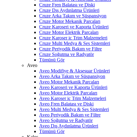
Cruze Fren Balatası ve Diski
Cruze Dış Aydınlatma Ürünleri
Cruze Arka Takım ve Süspansiyon
Cruze Motor Mekanik Parçaları
Cruze Karoseri ve Kaporta Ürünleri
Cruze Motor Elektrik Parçaları
Cruze Karoser iç Trim Malzemeleri
Cruze Multi Medya & Ses Sistemleri
Cruze Periyodik Bakım ve Filtre
Cruze Soğutma ve Radyatör
Tümünü Gör
Aveo
Aveo Modifiye & Aksesuar Ürünleri
Aveo Arka Takım ve Süspansiyon
Aveo Motor Mekanik Parçaları
Aveo Karoseri ve Kaporta Ürünleri
Aveo Motor Elektrik Parçaları
Aveo Karoser iç Trim Malzemeleri
Aveo Fren Balatası ve Diski
Aveo Multi Medya & Ses Sistemleri
Aveo Periyodik Bakım ve Filtre
Aveo Soğutma ve Radyatör
Aveo Dış Aydınlatma Ürünleri
Tümünü Gör
Kalos