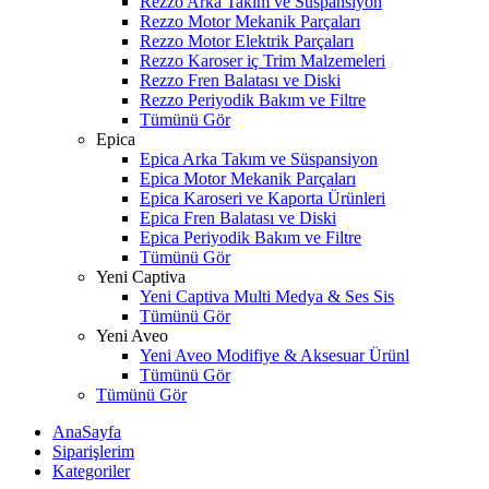
Rezzo Arka Takım ve Süspansiyon
Rezzo Motor Mekanik Parçaları
Rezzo Motor Elektrik Parçaları
Rezzo Karoser iç Trim Malzemeleri
Rezzo Fren Balatası ve Diski
Rezzo Periyodik Bakım ve Filtre
Tümünü Gör
Epica
Epica Arka Takım ve Süspansiyon
Epica Motor Mekanik Parçaları
Epica Karoseri ve Kaporta Ürünleri
Epica Fren Balatası ve Diski
Epica Periyodik Bakım ve Filtre
Tümünü Gör
Yeni Captiva
Yeni Captiva Multi Medya & Ses Sis
Tümünü Gör
Yeni Aveo
Yeni Aveo Modifiye & Aksesuar Ürünl
Tümünü Gör
Tümünü Gör
AnaSayfa
Siparişlerim
Kategoriler