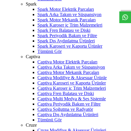
W
h
t
s
a
p
p
D
e
s
t
e
H
a
t
t
Spark
Spark Motor Elektrik Parçaları
Spark Arka Takım ve Süspansiyon
Spark Motor Mekanik Parçaları
Spark Karoser iç Trim Malzemeleri
Spark Fren Balatası ve Diski
Spark Periyodik Bakım ve Filtre
Spark Dış Aydınlatma Ürünleri
Spark Karoseri ve Kaporta Ürünler
Tümünü Gör
Captiva
Captiva Motor Elektrik Parçaları
Captiva Arka Takım ve Süspansiyon
Captiva Motor Mekanik Parçaları
Captiva Modifiye & Aksesuar Ürünle
Captiva Karoseri ve Kaporta Ürünler
Captiva Karoser iç Trim Malzemeleri
Captiva Fren Balatası ve Diski
Captiva Multi Medya & Ses Sistemle
Captiva Periyodik Bakım ve Filtre
Captiva Soğutma ve Radyatör
Captiva Dış Aydınlatma Ürünleri
Tümünü Gör
Cruze
Cruze Modifiye & Aksesuar Ürünleri