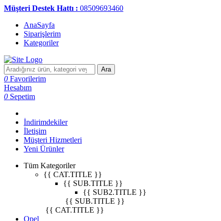
Müşteri Destek Hattı :
08509693460
AnaSayfa
Siparişlerim
Kategoriler
Ara
0
Favorilerim
Hesabım
0
Sepetim
İndirimdekiler
İletişim
Müşteri Hizmetleri
Yeni Ürünler
Tüm Kategoriler
{{ CAT.TITLE }}
{{ SUB.TITLE }}
{{ SUB2.TITLE }}
{{ SUB.TITLE }}
{{ CAT.TITLE }}
Opel