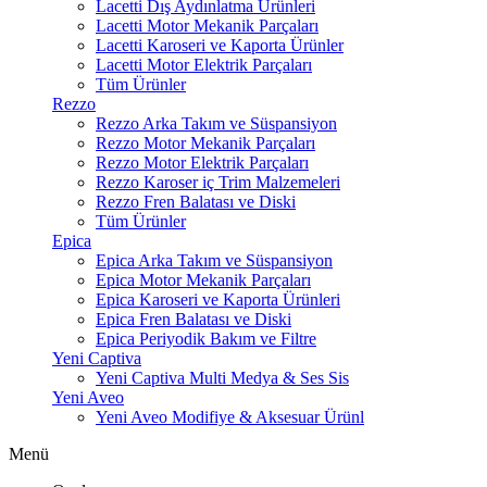
Lacetti Dış Aydınlatma Ürünleri
Lacetti Motor Mekanik Parçaları
Lacetti Karoseri ve Kaporta Ürünler
Lacetti Motor Elektrik Parçaları
Tüm Ürünler
Rezzo
Rezzo Arka Takım ve Süspansiyon
Rezzo Motor Mekanik Parçaları
Rezzo Motor Elektrik Parçaları
Rezzo Karoser iç Trim Malzemeleri
Rezzo Fren Balatası ve Diski
Tüm Ürünler
Epica
Epica Arka Takım ve Süspansiyon
Epica Motor Mekanik Parçaları
Epica Karoseri ve Kaporta Ürünleri
Epica Fren Balatası ve Diski
Epica Periyodik Bakım ve Filtre
Yeni Captiva
Yeni Captiva Multi Medya & Ses Sis
Yeni Aveo
Yeni Aveo Modifiye & Aksesuar Ürünl
Menü