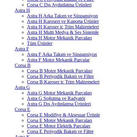
Corsa C Dış Aydınlatma Ürünleri
Astra H
Astra H Arka Takım ve Süspansiyon
Astra H Karoseri ve Kaporta Ürünler
Astra H Karoser iç Trim Malzemeleri
Astra H Multi Medya & Ses Sistemle
Astra H Motor Mekanik Parçaları
Tüm Ürünler
Astra F
Astra F Arka Takım ve Süspansiyon
Astra F Motor Mekanik Parçalar
Corsa B
Corsa B Motor Mekanik Parçaları
Corsa B Periyodik Bakım ve Filtre
Corsa B Karoser iç Trim Malzemeleri
Astra G
Astra G Motor Mekanik Parçaları
Astra G Soğutma ve Radyatör
Astra G Dış Aydınlatma Ürünleri
Corsa E
Corsa E Modifiye & Aksesuar Ürünle
Corsa E Motor Mekanik Parçaları
Corsa E Motor Elektrik Parçaları
Corsa E Periyodik Bakım ve Filtre
Astra K