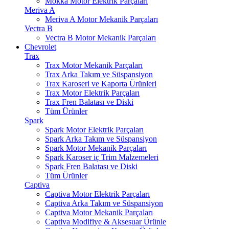
Mokka Motor Elektrik Parçaları
Meriva A
Meriva A Motor Mekanik Parçaları
Vectra B
Vectra B Motor Mekanik Parçaları
Chevrolet
Trax
Trax Motor Mekanik Parçaları
Trax Arka Takım ve Süspansiyon
Trax Karoseri ve Kaporta Ürünleri
Trax Motor Elektrik Parçaları
Trax Fren Balatası ve Diski
Tüm Ürünler
Spark
Spark Motor Elektrik Parçaları
Spark Arka Takım ve Süspansiyon
Spark Motor Mekanik Parçaları
Spark Karoser iç Trim Malzemeleri
Spark Fren Balatası ve Diski
Tüm Ürünler
Captiva
Captiva Motor Elektrik Parçaları
Captiva Arka Takım ve Süspansiyon
Captiva Motor Mekanik Parçaları
Captiva Modifiye & Aksesuar Ürünle