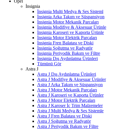
Opel
İnsignia
İnsignia Multi Medya & Ses Sisteml
İnsignia Arka Takım ve Süspansiyon
İnsignia Motor Mekanik Parçaları
İnsignia Modifiye & Aksesuar Ürünle
İnsignia Karoseri ve Kaporta Ürünle
İnsignia Motor Elektrik Parçaları
İnsignia Fren Balatası ve Diski
İnsignia Soğutma ve Radyatör
İnsignia Periyodik Bakım ve Filtre
İnsignia Dış Aydınlatma Ürünleri
Tümünü Gör
Astra J
Astra J Dış Aydınlatma Ürünleri
Astra J Modifiye & Aksesuar Ürünler
Astra J Arka Takım ve Süspansiyon
Astra J Motor Mekanik Parçaları
Astra J Karoseri ve Kaporta Ürünler
Astra J Motor Elektrik Parçaları
Astra J Karoser İç Trim Malzemeler
Astra J Multi Medya & Ses Sistemle
Astra J Fren Balatası ve Diski
Astra J Soğutma ve Radyatör
Astra J Periyodik Bakım ve Filtre