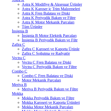
Astra K Modifiye & Aksesuar Ürünler
Astra K Karoser iç Trim Malzemeleri
Astra K Fren Balatası ve Diski
Astra K Periyodik Bakım ve Filtre
Astra K Motor Mekanik Parçaları
Tüm Ürünler
İnsignia B
İnsignia B Motor Elektrik Parçaları
İnsignia B Periyodik Bakım ve Filtr
Zafira C
Zafira C Karoseri ve Kaporta Ürünle
Zafira C Soğutma ve Radyatör
Vectra C
Vectra C Fren Balatası ve Diski
Vectra C Periyodik Bakım ve Filtre
Combo C
Combo C Fren Balatası ve Diski
Motor Mekanik Parçaları
Meriva B
Meriva B Periyodik Bakım ve Filtre
Mokka
Mokka Periyodik Bakım ve Filtre
Mokka Karoseri ve Kaporta Ürünleri
Mokka Motor Mekanik Parçaları