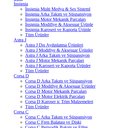
İnsignia
İnsignia Multi Medya & Ses Sisteml
İnsignia Arka Takım ve Süspansiyon
İnsignia Motor Mekanik Parçaları
İnsignia Modifiye & Aksesuar Ürünle
İnsignia Karoseri ve Kaporta Ürünle
Tüm Ürünler
Astra J
Astra J Dış Aydınlatma Ürünleri
Astra J Modifiye & Aksesuar Ürünler
Astra J Arka Takım ve Süspansiyon
Astra J Motor Mekanik Parçaları
Astra J Karoseri ve Kaporta Ürünler
Tüm Ürünler
Corsa D
Corsa D Arka Takım ve Süspansiyon
Corsa D Modifiye & Aksesuar Ürünler
Corsa D Motor Mekanik Parçaları
Corsa D Motor Elektrik Parçaları
Corsa D Karoser iç Trim Malzemeleri
Tüm Ürünler
Corsa C
Corsa C Arka Takım ve Süspansiyon
Corsa C Fren Balatası ve Diski
Corsa C Periyodik Bakım ve Filtre