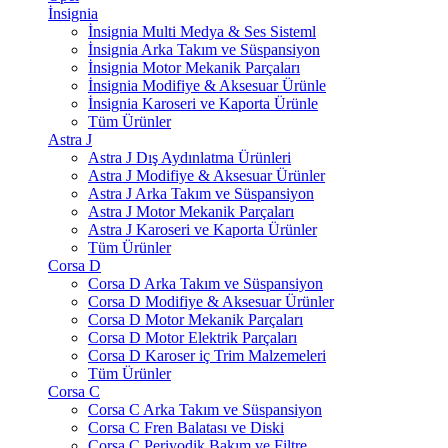
İnsignia
İnsignia Multi Medya & Ses Sisteml
İnsignia Arka Takım ve Süspansiyon
İnsignia Motor Mekanik Parçaları
İnsignia Modifiye & Aksesuar Ürünle
İnsignia Karoseri ve Kaporta Ürünle
Tüm Ürünler
Astra J
Astra J Dış Aydınlatma Ürünleri
Astra J Modifiye & Aksesuar Ürünler
Astra J Arka Takım ve Süspansiyon
Astra J Motor Mekanik Parçaları
Astra J Karoseri ve Kaporta Ürünler
Tüm Ürünler
Corsa D
Corsa D Arka Takım ve Süspansiyon
Corsa D Modifiye & Aksesuar Ürünler
Corsa D Motor Mekanik Parçaları
Corsa D Motor Elektrik Parçaları
Corsa D Karoser iç Trim Malzemeleri
Tüm Ürünler
Corsa C
Corsa C Arka Takım ve Süspansiyon
Corsa C Fren Balatası ve Diski
Corsa C Periyodik Bakım ve Filtre