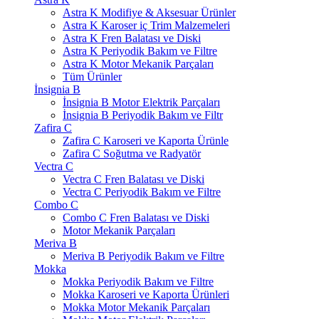
Astra K Modifiye & Aksesuar Ürünler
Astra K Karoser iç Trim Malzemeleri
Astra K Fren Balatası ve Diski
Astra K Periyodik Bakım ve Filtre
Astra K Motor Mekanik Parçaları
Tüm Ürünler
İnsignia B
İnsignia B Motor Elektrik Parçaları
İnsignia B Periyodik Bakım ve Filtr
Zafira C
Zafira C Karoseri ve Kaporta Ürünle
Zafira C Soğutma ve Radyatör
Vectra C
Vectra C Fren Balatası ve Diski
Vectra C Periyodik Bakım ve Filtre
Combo C
Combo C Fren Balatası ve Diski
Motor Mekanik Parçaları
Meriva B
Meriva B Periyodik Bakım ve Filtre
Mokka
Mokka Periyodik Bakım ve Filtre
Mokka Karoseri ve Kaporta Ürünleri
Mokka Motor Mekanik Parçaları