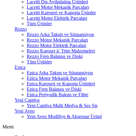
Lacetti Dış Aydınlatma Ürünleri
Lacetti Motor Mekanik Parçaları
Lacetti Karoseri ve Kaporta Ürünler
Lacetti Motor Elektrik Parçaları
Tüm Ürünler
Rezzo
Rezzo Arka Takım ve Süspansiyon
Rezzo Motor Mekanik Parçaları
Rezzo Motor Elektrik Parçaları
Rezzo Karoser iç Trim Malzemeleri
Rezzo Fren Balatası ve Diski
Tüm Ürünler
Epica
Epica Arka Takım ve Süspansiyon
Epica Motor Mekanik Parçaları
Epica Karoseri ve Kaporta Ürünleri
Epica Fren Balatası ve Diski
Epica Periyodik Bakım ve Filtre
Yeni Captiva
Yeni Captiva Multi Medya & Ses Sis
Yeni Aveo
Yeni Aveo Modifiye & Aksesuar Ürünl
Menü