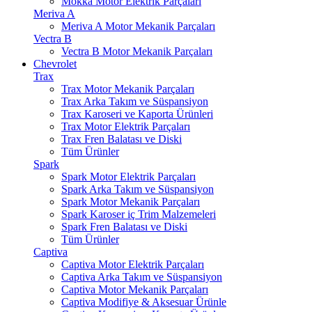
Mokka Motor Elektrik Parçaları
Meriva A
Meriva A Motor Mekanik Parçaları
Vectra B
Vectra B Motor Mekanik Parçaları
Chevrolet
Trax
Trax Motor Mekanik Parçaları
Trax Arka Takım ve Süspansiyon
Trax Karoseri ve Kaporta Ürünleri
Trax Motor Elektrik Parçaları
Trax Fren Balatası ve Diski
Tüm Ürünler
Spark
Spark Motor Elektrik Parçaları
Spark Arka Takım ve Süspansiyon
Spark Motor Mekanik Parçaları
Spark Karoser iç Trim Malzemeleri
Spark Fren Balatası ve Diski
Tüm Ürünler
Captiva
Captiva Motor Elektrik Parçaları
Captiva Arka Takım ve Süspansiyon
Captiva Motor Mekanik Parçaları
Captiva Modifiye & Aksesuar Ürünle