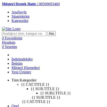
Müşteri Destek Hattı :
08509693460
AnaSayfa
Siparişlerim
Kategoriler
Ara
0
Favorilerim
Hesabım
0
Sepetim
İndirimdekiler
İletişim
Müşteri Hizmetleri
Yeni Ürünler
Tüm Kategoriler
{{ CAT.TITLE }}
{{ SUB.TITLE }}
{{ SUB2.TITLE }}
{{ SUB.TITLE }}
{{ CAT.TITLE }}
Opel