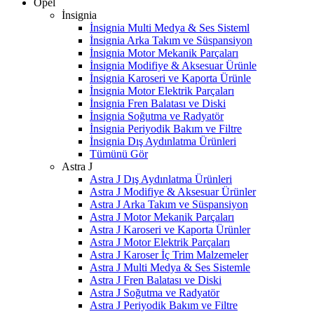
Opel
İnsignia
İnsignia Multi Medya & Ses Sisteml
İnsignia Arka Takım ve Süspansiyon
İnsignia Motor Mekanik Parçaları
İnsignia Modifiye & Aksesuar Ürünle
İnsignia Karoseri ve Kaporta Ürünle
İnsignia Motor Elektrik Parçaları
İnsignia Fren Balatası ve Diski
İnsignia Soğutma ve Radyatör
İnsignia Periyodik Bakım ve Filtre
İnsignia Dış Aydınlatma Ürünleri
Tümünü Gör
Astra J
Astra J Dış Aydınlatma Ürünleri
Astra J Modifiye & Aksesuar Ürünler
Astra J Arka Takım ve Süspansiyon
Astra J Motor Mekanik Parçaları
Astra J Karoseri ve Kaporta Ürünler
Astra J Motor Elektrik Parçaları
Astra J Karoser İç Trim Malzemeler
Astra J Multi Medya & Ses Sistemle
Astra J Fren Balatası ve Diski
Astra J Soğutma ve Radyatör
Astra J Periyodik Bakım ve Filtre