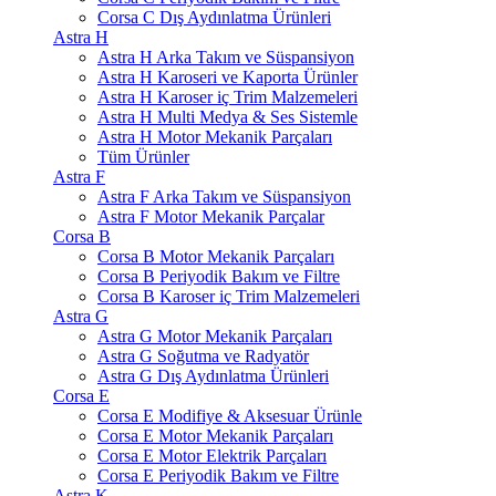
Corsa C Dış Aydınlatma Ürünleri
Astra H
Astra H Arka Takım ve Süspansiyon
Astra H Karoseri ve Kaporta Ürünler
Astra H Karoser iç Trim Malzemeleri
Astra H Multi Medya & Ses Sistemle
Astra H Motor Mekanik Parçaları
Tüm Ürünler
Astra F
Astra F Arka Takım ve Süspansiyon
Astra F Motor Mekanik Parçalar
Corsa B
Corsa B Motor Mekanik Parçaları
Corsa B Periyodik Bakım ve Filtre
Corsa B Karoser iç Trim Malzemeleri
Astra G
Astra G Motor Mekanik Parçaları
Astra G Soğutma ve Radyatör
Astra G Dış Aydınlatma Ürünleri
Corsa E
Corsa E Modifiye & Aksesuar Ürünle
Corsa E Motor Mekanik Parçaları
Corsa E Motor Elektrik Parçaları
Corsa E Periyodik Bakım ve Filtre
Astra K