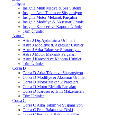
İnsignia
İnsignia Multi Medya & Ses Sisteml
İnsignia Arka Takım ve Süspansiyon
İnsignia Motor Mekanik Parçaları
İnsignia Modifiye & Aksesuar Ürünle
İnsignia Karoseri ve Kaporta Ürünle
Tüm Ürünler
Astra J
Astra J Dış Aydınlatma Ürünleri
Astra J Modifiye & Aksesuar Ürünler
Astra J Arka Takım ve Süspansiyon
Astra J Motor Mekanik Parçaları
Astra J Karoseri ve Kaporta Ürünler
Tüm Ürünler
Corsa D
Corsa D Arka Takım ve Süspansiyon
Corsa D Modifiye & Aksesuar Ürünler
Corsa D Motor Mekanik Parçaları
Corsa D Motor Elektrik Parçaları
Corsa D Karoser iç Trim Malzemeleri
Tüm Ürünler
Corsa C
Corsa C Arka Takım ve Süspansiyon
Corsa C Fren Balatası ve Diski
Corsa C Periyodik Bakım ve Filtre