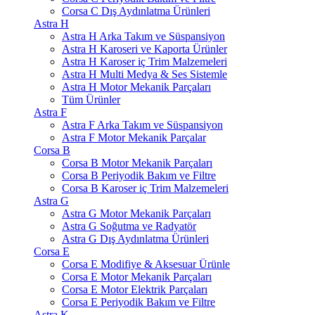
Corsa C Dış Aydınlatma Ürünleri
Astra H
Astra H Arka Takım ve Süspansiyon
Astra H Karoseri ve Kaporta Ürünler
Astra H Karoser iç Trim Malzemeleri
Astra H Multi Medya & Ses Sistemle
Astra H Motor Mekanik Parçaları
Tüm Ürünler
Astra F
Astra F Arka Takım ve Süspansiyon
Astra F Motor Mekanik Parçalar
Corsa B
Corsa B Motor Mekanik Parçaları
Corsa B Periyodik Bakım ve Filtre
Corsa B Karoser iç Trim Malzemeleri
Astra G
Astra G Motor Mekanik Parçaları
Astra G Soğutma ve Radyatör
Astra G Dış Aydınlatma Ürünleri
Corsa E
Corsa E Modifiye & Aksesuar Ürünle
Corsa E Motor Mekanik Parçaları
Corsa E Motor Elektrik Parçaları
Corsa E Periyodik Bakım ve Filtre
Astra K