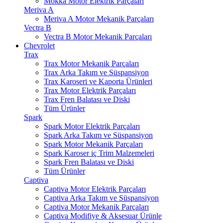
Mokka Motor Elektrik Parçaları
Meriva A
Meriva A Motor Mekanik Parçaları
Vectra B
Vectra B Motor Mekanik Parçaları
Chevrolet
Trax
Trax Motor Mekanik Parçaları
Trax Arka Takım ve Süspansiyon
Trax Karoseri ve Kaporta Ürünleri
Trax Motor Elektrik Parçaları
Trax Fren Balatası ve Diski
Tüm Ürünler
Spark
Spark Motor Elektrik Parçaları
Spark Arka Takım ve Süspansiyon
Spark Motor Mekanik Parçaları
Spark Karoser iç Trim Malzemeleri
Spark Fren Balatası ve Diski
Tüm Ürünler
Captiva
Captiva Motor Elektrik Parçaları
Captiva Arka Takım ve Süspansiyon
Captiva Motor Mekanik Parçaları
Captiva Modifiye & Aksesuar Ürünle