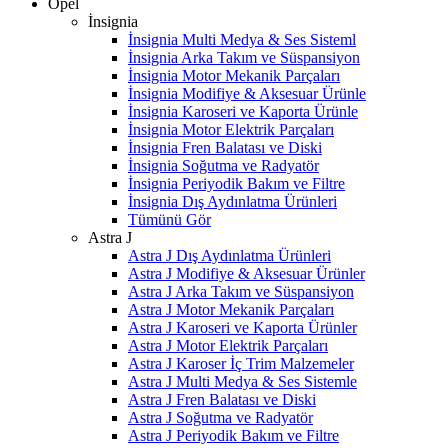
Opel
İnsignia
İnsignia Multi Medya & Ses Sisteml
İnsignia Arka Takım ve Süspansiyon
İnsignia Motor Mekanik Parçaları
İnsignia Modifiye & Aksesuar Ürünle
İnsignia Karoseri ve Kaporta Ürünle
İnsignia Motor Elektrik Parçaları
İnsignia Fren Balatası ve Diski
İnsignia Soğutma ve Radyatör
İnsignia Periyodik Bakım ve Filtre
İnsignia Dış Aydınlatma Ürünleri
Tümünü Gör
Astra J
Astra J Dış Aydınlatma Ürünleri
Astra J Modifiye & Aksesuar Ürünler
Astra J Arka Takım ve Süspansiyon
Astra J Motor Mekanik Parçaları
Astra J Karoseri ve Kaporta Ürünler
Astra J Motor Elektrik Parçaları
Astra J Karoser İç Trim Malzemeler
Astra J Multi Medya & Ses Sistemle
Astra J Fren Balatası ve Diski
Astra J Soğutma ve Radyatör
Astra J Periyodik Bakım ve Filtre