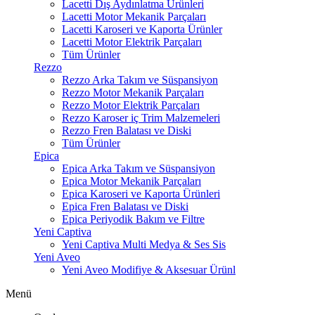
Lacetti Dış Aydınlatma Ürünleri
Lacetti Motor Mekanik Parçaları
Lacetti Karoseri ve Kaporta Ürünler
Lacetti Motor Elektrik Parçaları
Tüm Ürünler
Rezzo
Rezzo Arka Takım ve Süspansiyon
Rezzo Motor Mekanik Parçaları
Rezzo Motor Elektrik Parçaları
Rezzo Karoser iç Trim Malzemeleri
Rezzo Fren Balatası ve Diski
Tüm Ürünler
Epica
Epica Arka Takım ve Süspansiyon
Epica Motor Mekanik Parçaları
Epica Karoseri ve Kaporta Ürünleri
Epica Fren Balatası ve Diski
Epica Periyodik Bakım ve Filtre
Yeni Captiva
Yeni Captiva Multi Medya & Ses Sis
Yeni Aveo
Yeni Aveo Modifiye & Aksesuar Ürünl
Menü