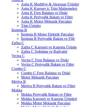
Astra K Modifiye & Aksesuar Ürünler
Astra K Karoser iç Trim Malzemeleri
Astra K Fren Balatası ve Diski
Astra K Periyodik Bakım ve Filtre
Astra K Motor Mekanik Parçaları
Tüm Ürünler
İnsignia B
İnsignia B Motor Elektrik Parçaları
İnsignia B Periyodik Bakım ve Filtr
Zafira C
Zafira C Karoseri ve Kaporta Ürünle
Zafira C Soğutma ve Radyatör
Vectra C
Vectra C Fren Balatası ve Diski
Vectra C Periyodik Bakım ve Filtre
Combo C
Combo C Fren Balatası ve Diski
Motor Mekanik Parçaları
Meriva B
Meriva B Periyodik Bakım ve Filtre
Mokka
Mokka Periyodik Bakım ve Filtre
Mokka Karoseri ve Kaporta Ürünleri
Mokka Motor Mekanik Parçaları