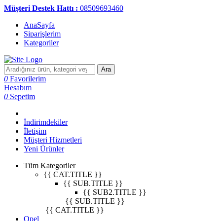
Müşteri Destek Hattı :
08509693460
AnaSayfa
Siparişlerim
Kategoriler
Ara
0
Favorilerim
Hesabım
0
Sepetim
İndirimdekiler
İletişim
Müşteri Hizmetleri
Yeni Ürünler
Tüm Kategoriler
{{ CAT.TITLE }}
{{ SUB.TITLE }}
{{ SUB2.TITLE }}
{{ SUB.TITLE }}
{{ CAT.TITLE }}
Opel