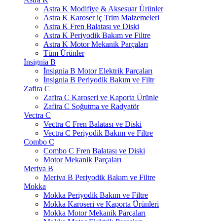
Astra K Modifiye & Aksesuar Ürünler
Astra K Karoser iç Trim Malzemeleri
Astra K Fren Balatası ve Diski
Astra K Periyodik Bakım ve Filtre
Astra K Motor Mekanik Parçaları
Tüm Ürünler
İnsignia B
İnsignia B Motor Elektrik Parçaları
İnsignia B Periyodik Bakım ve Filtr
Zafira C
Zafira C Karoseri ve Kaporta Ürünle
Zafira C Soğutma ve Radyatör
Vectra C
Vectra C Fren Balatası ve Diski
Vectra C Periyodik Bakım ve Filtre
Combo C
Combo C Fren Balatası ve Diski
Motor Mekanik Parçaları
Meriva B
Meriva B Periyodik Bakım ve Filtre
Mokka
Mokka Periyodik Bakım ve Filtre
Mokka Karoseri ve Kaporta Ürünleri
Mokka Motor Mekanik Parçaları