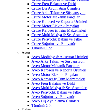
Cruze Fren Balatası ve Diski
Cruze Dış Aydınlatma Ürünleri
Cruze Arka Takım ve Süspansiyon
Cruze Motor Mekanik Parçaları
Cruze Karoseri ve Kaporta Ürünleri
Cruze Motor Elektrik Parçaları
Cruze Karoser iç Trim Malzemeleri
Cruze Multi Medya & Ses Sistemleri
Cruze Periyodik Bakım ve Filtre
Cruze Soğutma ve Radyatör
Tümünü Gör
Aveo
Aveo Modifiye & Aksesuar Ürünleri
Aveo Arka Takım ve Süspansiyon
Aveo Motor Mekanik Parçaları
Aveo Karoseri ve Kaporta Ürünleri
Aveo Motor Elektrik Parçaları
Aveo Karoser iç Trim Malzemeleri
Aveo Fren Balatası ve Diski
Aveo Multi Medya & Ses Sistemleri
Aveo Periyodik Bakım ve Filtre
Aveo Soğutma ve Radyatör
Aveo Dış Aydınlatma Ürünleri
Tümünü Gör
Kalos