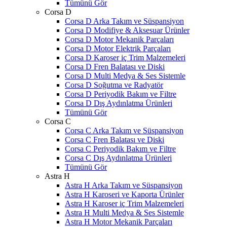
Tümünü Gör
Corsa D
Corsa D Arka Takım ve Süspansiyon
Corsa D Modifiye & Aksesuar Ürünler
Corsa D Motor Mekanik Parçaları
Corsa D Motor Elektrik Parçaları
Corsa D Karoser iç Trim Malzemeleri
Corsa D Fren Balatası ve Diski
Corsa D Multi Medya & Ses Sistemle
Corsa D Soğutma ve Radyatör
Corsa D Periyodik Bakım ve Filtre
Corsa D Dış Aydınlatma Ürünleri
Tümünü Gör
Corsa C
Corsa C Arka Takım ve Süspansiyon
Corsa C Fren Balatası ve Diski
Corsa C Periyodik Bakım ve Filtre
Corsa C Dış Aydınlatma Ürünleri
Tümünü Gör
Astra H
Astra H Arka Takım ve Süspansiyon
Astra H Karoseri ve Kaporta Ürünler
Astra H Karoser iç Trim Malzemeleri
Astra H Multi Medya & Ses Sistemle
Astra H Motor Mekanik Parçaları