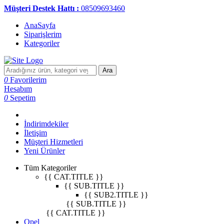
Müşteri Destek Hattı :
08509693460
AnaSayfa
Siparişlerim
Kategoriler
Ara
0
Favorilerim
Hesabım
0
Sepetim
İndirimdekiler
İletişim
Müşteri Hizmetleri
Yeni Ürünler
Tüm Kategoriler
{{ CAT.TITLE }}
{{ SUB.TITLE }}
{{ SUB2.TITLE }}
{{ SUB.TITLE }}
{{ CAT.TITLE }}
Opel