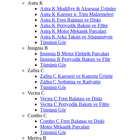
Astra K
Astra K Modifiye & Aksesuar Ürünler
Astra K Karoser iç Trim Malzemeleri
Astra K Fren Balatası ve Diski
Astra K Periyodik Bakım ve Filtre
Astra K Motor Mekanik Parçaları
Astra K Arka Takım ve Süspansiyon
Tümünü Gör
İnsignia B
İnsignia B Motor Elektrik Parçaları
İnsignia B Periyodik Bakım ve Filtr
Tümünü Gör
Zafira C
Zafira C Karoseri ve Kaporta Ürünle
Zafira C Soğutma ve Radyatör
Tümünü Gör
Vectra C
Vectra C Fren Balatası ve Diski
Vectra C Periyodik Bakım ve Filtre
Tümünü Gör
Combo C
Combo C Fren Balatası ve Diski
Motor Mekanik Parçaları
Tümünü Gör
Meriva B