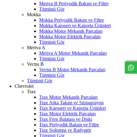
Meriva B Periyodik Bakım ve Filtre
Tümünü Gör
Mokka
Mokka Periyodik Bakım ve Filtre
Mokka Karoseri ve Kaporta Ürünleri
Mokka Motor Mekanik Parçaları
Mokka Motor Elektrik Parçaları
Tümünü Gör
W
h
t
s
a
p
p
D
e
s
t
e
H
a
t
t
Meriva A
Meriva A Motor Mekanik Parçaları
Tümünü Gör
Vectra B
Vectra B Motor Mekanik Parçaları
Tümünü Gör
Tümünü Gör
Chevrolet
Trax
Trax Motor Mekanik Parçaları
Trax Arka Takım ve Süspansiyon
Trax Karoseri ve Kaporta Ürünleri
Trax Motor Elektrik Parçaları
Trax Fren Balatası ve Diski
Trax Periyodik Bakım ve Filtre
Trax Soğutma ve Radyatör
Tümünü Gör