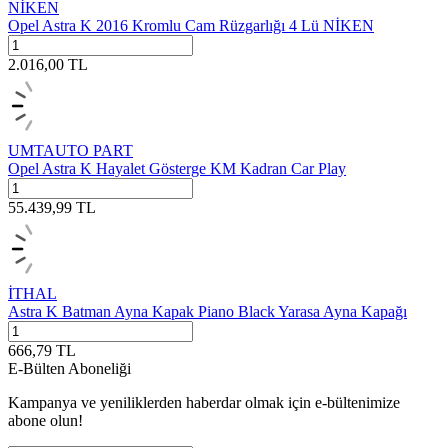
NİKEN
Opel Astra K 2016 Kromlu Cam Rüzgarlığı 4 Lü NİKEN
2.016,00
TL
UMTAUTO PART
Opel Astra K Hayalet Gösterge KM Kadran Car Play
55.439,99
TL
İTHAL
Astra K Batman Ayna Kapak Piano Black Yarasa Ayna Kapağı
666,79
TL
E-Bülten Aboneliği
Kampanya ve yeniliklerden haberdar olmak için e-bültenimize
abone olun!