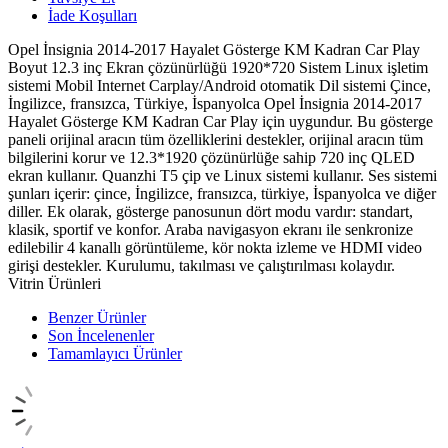
İade Koşulları
Opel İnsignia 2014-2017 Hayalet Gösterge KM Kadran Car Play
Boyut 12.3 inç Ekran çözünürlüğü 1920*720 Sistem Linux işletim
sistemi Mobil Internet Carplay/Android otomatik Dil sistemi Çince,
İngilizce, fransızca, Türkiye, İspanyolca Opel İnsignia 2014-2017
Hayalet Gösterge KM Kadran Car Play için uygundur. Bu gösterge
paneli orijinal aracın tüm özelliklerini destekler, orijinal aracın tüm
bilgilerini korur ve 12.3*1920 çözünürlüğe sahip 720 inç QLED
ekran kullanır. Quanzhi T5 çip ve Linux sistemi kullanır. Ses sistemi
şunları içerir: çince, İngilizce, fransızca, türkiye, İspanyolca ve diğer
diller. Ek olarak, gösterge panosunun dört modu vardır: standart,
klasik, sportif ve konfor. Araba navigasyon ekranı ile senkronize
edilebilir 4 kanallı görüntüleme, kör nokta izleme ve HDMI video
girişi destekler. Kurulumu, takılması ve çalıştırılması kolaydır.
Vitrin Ürünleri
Benzer Ürünler
Son İncelenenler
Tamamlayıcı Ürünler