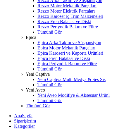
Rezzo Arka Takım ve Süspansiyon
Rezzo Motor Mekanik Parçaları
Rezzo Motor Elektrik Parçaları
Rezzo Karoser iç Trim Malzemeleri
Rezzo Fren Balatası ve Diski
Rezzo Periyodik Bakım ve Filtre
Tümünü Gör
Epica
Epica Arka Takım ve Süspansiyon
Epica Motor Mekanik Parçaları
Epica Karoseri ve Kaporta Ürünleri
Epica Fren Balatası ve Diski
Epica Periyodik Bakım ve Filtre
Tümünü Gör
Yeni Captiva
Yeni Captiva Multi Medya & Ses Sis
Tümünü Gör
Yeni Aveo
Yeni Aveo Modifiye & Aksesuar Ürünl
Tümünü Gör
Tümünü Gör
AnaSayfa
Siparişlerim
Kategoriler