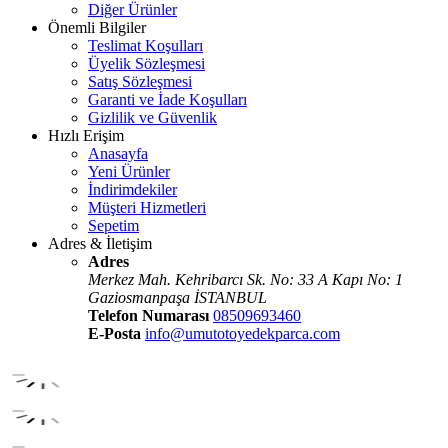
Diğer Ürünler
Önemli Bilgiler
Teslimat Koşulları
Üyelik Sözleşmesi
Satış Sözleşmesi
Garanti ve İade Koşulları
Gizlilik ve Güvenlik
Hızlı Erişim
Anasayfa
Yeni Ürünler
İndirimdekiler
Müşteri Hizmetleri
Sepetim
Adres & İletişim
Adres
Merkez Mah. Kehribarcı Sk. No: 33 A Kapı No: 1
Gaziosmanpaşa İSTANBUL
Telefon Numarası
08509693460
E-Posta
info@umutotoyedekparca.com