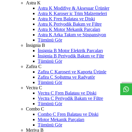
Astra K
Astra K Modifiye & Aksesuar Ürünler
Astra K Karoser iç Trim Malzemeleri
Astra K Fren Balatası ve Diski
Astra K Periyodik Bakım ve Filtre
Astra K Motor Mekanik Parçaları
Astra K Arka Takım ve Süspansiyon
Tümünü Gör
İnsignia B
İnsignia B Motor Elektrik Parçaları
İnsignia B Periyodik Bakım ve Filtr
Tümünü Gör
W
h
t
s
a
p
p
D
e
s
t
e
H
a
t
t
Zafira C
Zafira C Karoseri ve Kaporta Ürünle
Zafira C Soğutma ve Radyatör
Tümünü Gör
Vectra C
Vectra C Fren Balatası ve Diski
Vectra C Periyodik Bakım ve Filtre
Tümünü Gör
Combo C
Combo C Fren Balatası ve Diski
Motor Mekanik Parçaları
Tümünü Gör
Meriva B