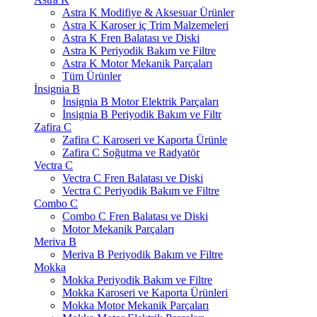
Astra K Modifiye & Aksesuar Ürünler
Astra K Karoser iç Trim Malzemeleri
Astra K Fren Balatası ve Diski
Astra K Periyodik Bakım ve Filtre
Astra K Motor Mekanik Parçaları
Tüm Ürünler
İnsignia B
İnsignia B Motor Elektrik Parçaları
İnsignia B Periyodik Bakım ve Filtr
Zafira C
Zafira C Karoseri ve Kaporta Ürünle
Zafira C Soğutma ve Radyatör
Vectra C
Vectra C Fren Balatası ve Diski
Vectra C Periyodik Bakım ve Filtre
Combo C
Combo C Fren Balatası ve Diski
Motor Mekanik Parçaları
Meriva B
Meriva B Periyodik Bakım ve Filtre
Mokka
Mokka Periyodik Bakım ve Filtre
Mokka Karoseri ve Kaporta Ürünleri
Mokka Motor Mekanik Parçaları