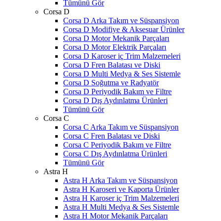
Tümünü Gör
Corsa D
Corsa D Arka Takım ve Süspansiyon
Corsa D Modifiye & Aksesuar Ürünler
Corsa D Motor Mekanik Parçaları
Corsa D Motor Elektrik Parçaları
Corsa D Karoser iç Trim Malzemeleri
Corsa D Fren Balatası ve Diski
Corsa D Multi Medya & Ses Sistemle
Corsa D Soğutma ve Radyatör
Corsa D Periyodik Bakım ve Filtre
Corsa D Dış Aydınlatma Ürünleri
Tümünü Gör
Corsa C
Corsa C Arka Takım ve Süspansiyon
Corsa C Fren Balatası ve Diski
Corsa C Periyodik Bakım ve Filtre
Corsa C Dış Aydınlatma Ürünleri
Tümünü Gör
Astra H
Astra H Arka Takım ve Süspansiyon
Astra H Karoseri ve Kaporta Ürünler
Astra H Karoser iç Trim Malzemeleri
Astra H Multi Medya & Ses Sistemle
Astra H Motor Mekanik Parçaları