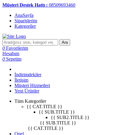
Müşteri Destek Hattı :
08509693460
AnaSayfa
Siparişlerim
Kategoriler
Ara
0
Favorilerim
Hesabım
0
Sepetim
İndirimdekiler
İletişim
Müşteri Hizmetleri
Yeni Ürünler
Tüm Kategoriler
{{ CAT.TITLE }}
{{ SUB.TITLE }}
{{ SUB2.TITLE }}
{{ SUB.TITLE }}
{{ CAT.TITLE }}
Opel