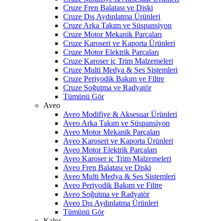
Cruze Fren Balatası ve Diski
Cruze Dış Aydınlatma Ürünleri
Cruze Arka Takım ve Süspansiyon
Cruze Motor Mekanik Parçaları
Cruze Karoseri ve Kaporta Ürünleri
Cruze Motor Elektrik Parçaları
Cruze Karoser iç Trim Malzemeleri
Cruze Multi Medya & Ses Sistemleri
Cruze Periyodik Bakım ve Filtre
Cruze Soğutma ve Radyatör
Tümünü Gör
Aveo
Aveo Modifiye & Aksesuar Ürünleri
Aveo Arka Takım ve Süspansiyon
Aveo Motor Mekanik Parçaları
Aveo Karoseri ve Kaporta Ürünleri
Aveo Motor Elektrik Parçaları
Aveo Karoser iç Trim Malzemeleri
Aveo Fren Balatası ve Diski
Aveo Multi Medya & Ses Sistemleri
Aveo Periyodik Bakım ve Filtre
Aveo Soğutma ve Radyatör
Aveo Dış Aydınlatma Ürünleri
Tümünü Gör
Kalos