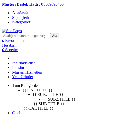
Müşteri Destek Hattı :
08509693460
AnaSayfa
Siparişlerim
Kategoriler
Ara
0
Favorilerim
Hesabım
0
Sepetim
İndirimdekiler
İletişim
Müşteri Hizmetleri
Yeni Ürünler
Tüm Kategoriler
{{ CAT.TITLE }}
{{ SUB.TITLE }}
{{ SUB2.TITLE }}
{{ SUB.TITLE }}
{{ CAT.TITLE }}
Opel