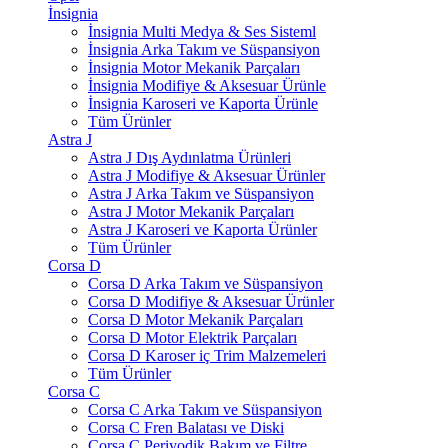
İnsignia
İnsignia Multi Medya & Ses Sisteml
İnsignia Arka Takım ve Süspansiyon
İnsignia Motor Mekanik Parçaları
İnsignia Modifiye & Aksesuar Ürünle
İnsignia Karoseri ve Kaporta Ürünle
Tüm Ürünler
Astra J
Astra J Dış Aydınlatma Ürünleri
Astra J Modifiye & Aksesuar Ürünler
Astra J Arka Takım ve Süspansiyon
Astra J Motor Mekanik Parçaları
Astra J Karoseri ve Kaporta Ürünler
Tüm Ürünler
Corsa D
Corsa D Arka Takım ve Süspansiyon
Corsa D Modifiye & Aksesuar Ürünler
Corsa D Motor Mekanik Parçaları
Corsa D Motor Elektrik Parçaları
Corsa D Karoser iç Trim Malzemeleri
Tüm Ürünler
Corsa C
Corsa C Arka Takım ve Süspansiyon
Corsa C Fren Balatası ve Diski
Corsa C Periyodik Bakım ve Filtre