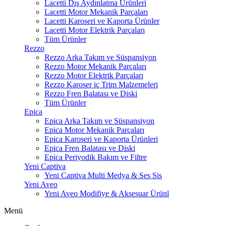
Lacetti Dış Aydınlatma Ürünleri
Lacetti Motor Mekanik Parçaları
Lacetti Karoseri ve Kaporta Ürünler
Lacetti Motor Elektrik Parçaları
Tüm Ürünler
Rezzo
Rezzo Arka Takım ve Süspansiyon
Rezzo Motor Mekanik Parçaları
Rezzo Motor Elektrik Parçaları
Rezzo Karoser iç Trim Malzemeleri
Rezzo Fren Balatası ve Diski
Tüm Ürünler
Epica
Epica Arka Takım ve Süspansiyon
Epica Motor Mekanik Parçaları
Epica Karoseri ve Kaporta Ürünleri
Epica Fren Balatası ve Diski
Epica Periyodik Bakım ve Filtre
Yeni Captiva
Yeni Captiva Multi Medya & Ses Sis
Yeni Aveo
Yeni Aveo Modifiye & Aksesuar Ürünl
Menü