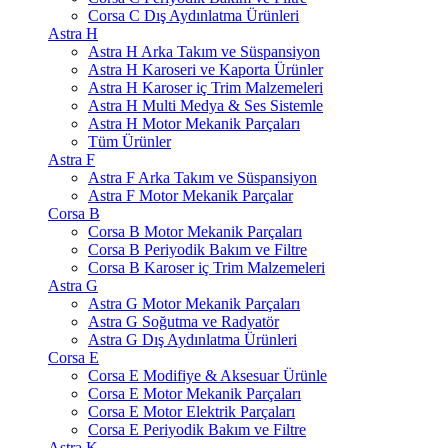
Corsa C Dış Aydınlatma Ürünleri
Astra H
Astra H Arka Takım ve Süspansiyon
Astra H Karoseri ve Kaporta Ürünler
Astra H Karoser iç Trim Malzemeleri
Astra H Multi Medya & Ses Sistemle
Astra H Motor Mekanik Parçaları
Tüm Ürünler
Astra F
Astra F Arka Takım ve Süspansiyon
Astra F Motor Mekanik Parçalar
Corsa B
Corsa B Motor Mekanik Parçaları
Corsa B Periyodik Bakım ve Filtre
Corsa B Karoser iç Trim Malzemeleri
Astra G
Astra G Motor Mekanik Parçaları
Astra G Soğutma ve Radyatör
Astra G Dış Aydınlatma Ürünleri
Corsa E
Corsa E Modifiye & Aksesuar Ürünle
Corsa E Motor Mekanik Parçaları
Corsa E Motor Elektrik Parçaları
Corsa E Periyodik Bakım ve Filtre
Astra K