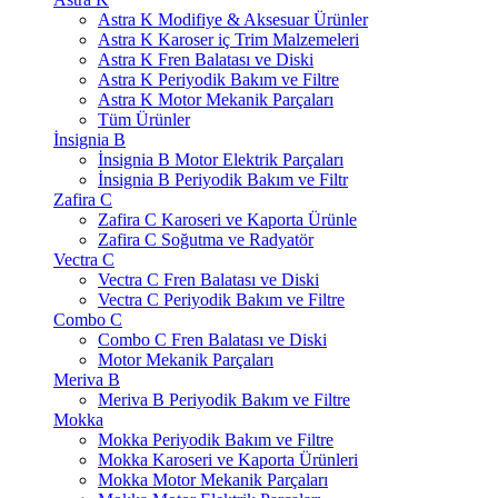
Astra K Modifiye & Aksesuar Ürünler
Astra K Karoser iç Trim Malzemeleri
Astra K Fren Balatası ve Diski
Astra K Periyodik Bakım ve Filtre
Astra K Motor Mekanik Parçaları
Tüm Ürünler
İnsignia B
İnsignia B Motor Elektrik Parçaları
İnsignia B Periyodik Bakım ve Filtr
Zafira C
Zafira C Karoseri ve Kaporta Ürünle
Zafira C Soğutma ve Radyatör
Vectra C
Vectra C Fren Balatası ve Diski
Vectra C Periyodik Bakım ve Filtre
Combo C
Combo C Fren Balatası ve Diski
Motor Mekanik Parçaları
Meriva B
Meriva B Periyodik Bakım ve Filtre
Mokka
Mokka Periyodik Bakım ve Filtre
Mokka Karoseri ve Kaporta Ürünleri
Mokka Motor Mekanik Parçaları