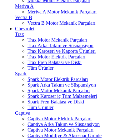
Mokka Motor Elektrik Parçaları
Meriva A
Meriva A Motor Mekanik Parçaları
Vectra B
Vectra B Motor Mekanik Parçaları
Chevrolet
Trax
Trax Motor Mekanik Parçaları
Trax Arka Takım ve Süspansiyon
Trax Karoseri ve Kaporta Ürünleri
Trax Motor Elektrik Parçaları
Trax Fren Balatası ve Diski
Tüm Ürünler
Spark
Spark Motor Elektrik Parçaları
Spark Arka Takım ve Süspansiyon
Spark Motor Mekanik Parçaları
Spark Karoser iç Trim Malzemeleri
Spark Fren Balatası ve Diski
Tüm Ürünler
Captiva
Captiva Motor Elektrik Parçaları
Captiva Arka Takım ve Süspansiyon
Captiva Motor Mekanik Parçaları
Captiva Modifiye & Aksesuar Ürünle