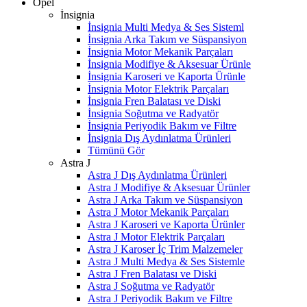
Opel
İnsignia
İnsignia Multi Medya & Ses Sisteml
İnsignia Arka Takım ve Süspansiyon
İnsignia Motor Mekanik Parçaları
İnsignia Modifiye & Aksesuar Ürünle
İnsignia Karoseri ve Kaporta Ürünle
İnsignia Motor Elektrik Parçaları
İnsignia Fren Balatası ve Diski
İnsignia Soğutma ve Radyatör
İnsignia Periyodik Bakım ve Filtre
İnsignia Dış Aydınlatma Ürünleri
Tümünü Gör
Astra J
Astra J Dış Aydınlatma Ürünleri
Astra J Modifiye & Aksesuar Ürünler
Astra J Arka Takım ve Süspansiyon
Astra J Motor Mekanik Parçaları
Astra J Karoseri ve Kaporta Ürünler
Astra J Motor Elektrik Parçaları
Astra J Karoser İç Trim Malzemeler
Astra J Multi Medya & Ses Sistemle
Astra J Fren Balatası ve Diski
Astra J Soğutma ve Radyatör
Astra J Periyodik Bakım ve Filtre