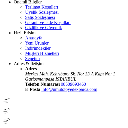
Önemli Bilgiler
Teslimat Koşulları
Üyelik Sözleşmesi
Satış Sözleşmesi
Garanti ve İade Koşulları
Gizlilik ve Güvenlik
Hızlı Erişim
Anasayfa
Yeni Ürünler
İndirimdekiler
Müşteri Hizmetleri
Sepetim
Adres & İletişim
Adres
Merkez Mah. Kehribarcı Sk. No: 33 A Kapı No: 1
Gaziosmanpaşa İSTANBUL
Telefon Numarası
08509693460
E-Posta
info@umutotoyedekparca.com