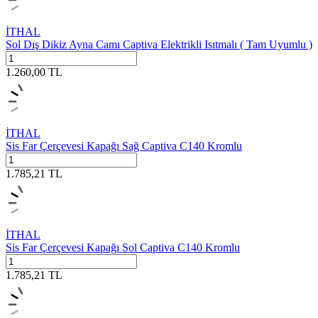
İTHAL
Sol Dış Dikiz Ayna Camı Captiva Elektrikli Isıtmalı ( Tam Uyumlu )
1.260,00
TL
İTHAL
Sis Far Çerçevesi Kapağı Sağ Captiva C140 Kromlu
1.785,21
TL
İTHAL
Sis Far Çerçevesi Kapağı Sol Captiva C140 Kromlu
1.785,21
TL