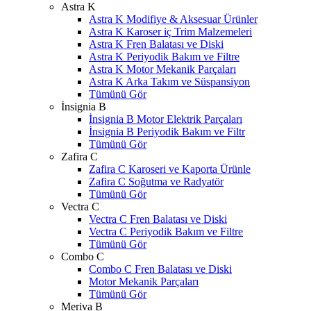
Astra K
Astra K Modifiye & Aksesuar Ürünler
Astra K Karoser iç Trim Malzemeleri
Astra K Fren Balatası ve Diski
Astra K Periyodik Bakım ve Filtre
Astra K Motor Mekanik Parçaları
Astra K Arka Takım ve Süspansiyon
Tümünü Gör
İnsignia B
İnsignia B Motor Elektrik Parçaları
İnsignia B Periyodik Bakım ve Filtr
Tümünü Gör
Zafira C
Zafira C Karoseri ve Kaporta Ürünle
Zafira C Soğutma ve Radyatör
Tümünü Gör
Vectra C
Vectra C Fren Balatası ve Diski
Vectra C Periyodik Bakım ve Filtre
Tümünü Gör
Combo C
Combo C Fren Balatası ve Diski
Motor Mekanik Parçaları
Tümünü Gör
Meriva B