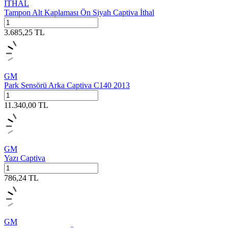
İTHAL
Tampon Alt Kaplaması Ön Siyah Captiva İthal
3.685,25
TL
GM
Park Sensörü Arka Captiva C140 2013
11.340,00
TL
GM
Yazı Captiva
786,24
TL
GM