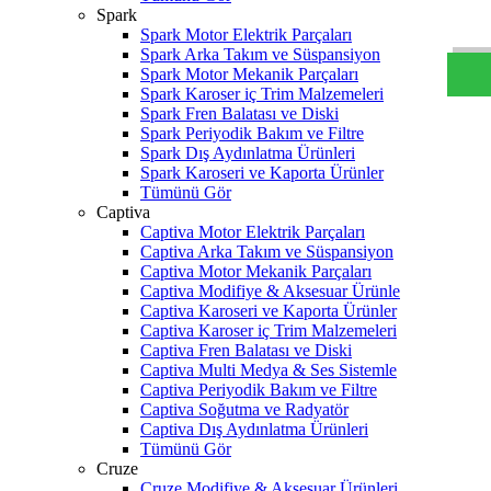
W
h
t
s
a
p
p
D
e
s
t
e
H
a
t
t
Spark
Spark Motor Elektrik Parçaları
Spark Arka Takım ve Süspansiyon
Spark Motor Mekanik Parçaları
Spark Karoser iç Trim Malzemeleri
Spark Fren Balatası ve Diski
Spark Periyodik Bakım ve Filtre
Spark Dış Aydınlatma Ürünleri
Spark Karoseri ve Kaporta Ürünler
Tümünü Gör
Captiva
Captiva Motor Elektrik Parçaları
Captiva Arka Takım ve Süspansiyon
Captiva Motor Mekanik Parçaları
Captiva Modifiye & Aksesuar Ürünle
Captiva Karoseri ve Kaporta Ürünler
Captiva Karoser iç Trim Malzemeleri
Captiva Fren Balatası ve Diski
Captiva Multi Medya & Ses Sistemle
Captiva Periyodik Bakım ve Filtre
Captiva Soğutma ve Radyatör
Captiva Dış Aydınlatma Ürünleri
Tümünü Gör
Cruze
Cruze Modifiye & Aksesuar Ürünleri