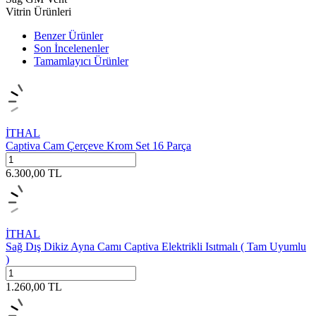
Vitrin Ürünleri
Benzer Ürünler
Son İncelenenler
Tamamlayıcı Ürünler
İTHAL
Captiva Cam Çerçeve Krom Set 16 Parça
6.300,00
TL
İTHAL
Sağ Dış Dikiz Ayna Camı Captiva Elektrikli Isıtmalı ( Tam Uyumlu
)
1.260,00
TL