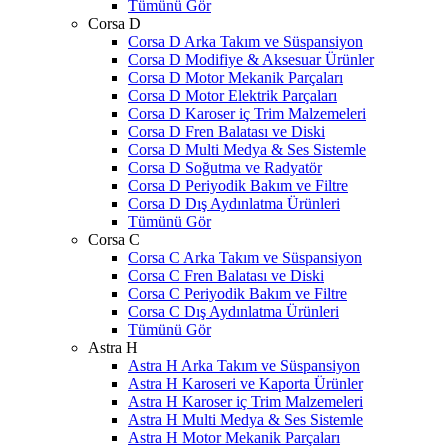
Tümünü Gör
Corsa D
Corsa D Arka Takım ve Süspansiyon
Corsa D Modifiye & Aksesuar Ürünler
Corsa D Motor Mekanik Parçaları
Corsa D Motor Elektrik Parçaları
Corsa D Karoser iç Trim Malzemeleri
Corsa D Fren Balatası ve Diski
Corsa D Multi Medya & Ses Sistemle
Corsa D Soğutma ve Radyatör
Corsa D Periyodik Bakım ve Filtre
Corsa D Dış Aydınlatma Ürünleri
Tümünü Gör
Corsa C
Corsa C Arka Takım ve Süspansiyon
Corsa C Fren Balatası ve Diski
Corsa C Periyodik Bakım ve Filtre
Corsa C Dış Aydınlatma Ürünleri
Tümünü Gör
Astra H
Astra H Arka Takım ve Süspansiyon
Astra H Karoseri ve Kaporta Ürünler
Astra H Karoser iç Trim Malzemeleri
Astra H Multi Medya & Ses Sistemle
Astra H Motor Mekanik Parçaları