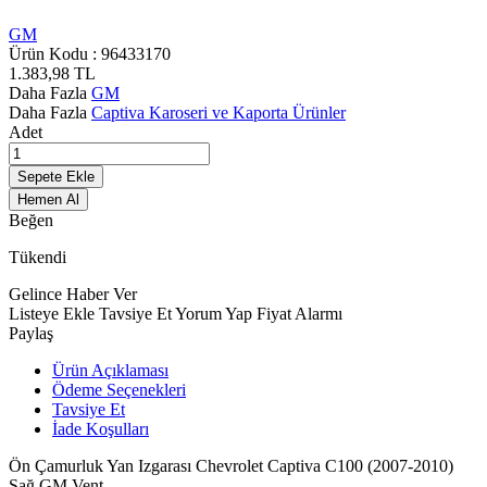
GM
Ürün Kodu :
96433170
1.383,98
TL
Daha Fazla
GM
Daha Fazla
Captiva Karoseri ve Kaporta Ürünler
Adet
Sepete Ekle
Hemen Al
Beğen
Tükendi
Gelince Haber Ver
Listeye Ekle
Tavsiye Et
Yorum Yap
Fiyat Alarmı
Paylaş
Ürün Açıklaması
Ödeme Seçenekleri
Tavsiye Et
İade Koşulları
Ön Çamurluk Yan Izgarası Chevrolet Captiva C100 (2007-2010)
Sağ GM Vent