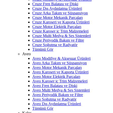
Cruze Fren Balatası ve Diski
Cruze Dış Aydınlatma Ürünleri
Cruze Arka Takım ve Süspansiyon
Cruze Motor Mekanik Parçaları
Cruze Karoseri ve Kaporta Ürünleri
Cruze Motor Elektrik Parçaları
Cruze Karoser iç Trim Malzemeleri
Cruze Multi Medya & Ses Sistemleri
Cruze Periyodik Bakım ve Filtre
Cruze Soğutma ve Radyatör
Tümünü Gör
Aveo
Aveo Modifiye & Aksesuar Ürünleri
Aveo Arka Takım ve Süspansiyon
Aveo Motor Mekanik Parçaları
Aveo Karoseri ve Kaporta Ürünleri
Aveo Motor Elektrik Parçaları
Aveo Karoser iç Trim Malzemeleri
Aveo Fren Balatası ve Diski
Aveo Multi Medya & Ses Sistemleri
Aveo Periyodik Bakım ve Filtre
Aveo Soğutma ve Radyatör
Aveo Dış Aydınlatma Ürünleri
Tümünü Gör
Kalos