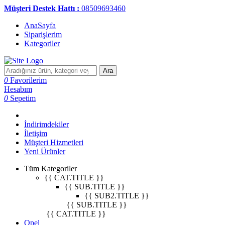
Müşteri Destek Hattı :
08509693460
AnaSayfa
Siparişlerim
Kategoriler
Ara
0
Favorilerim
Hesabım
0
Sepetim
İndirimdekiler
İletişim
Müşteri Hizmetleri
Yeni Ürünler
Tüm Kategoriler
{{ CAT.TITLE }}
{{ SUB.TITLE }}
{{ SUB2.TITLE }}
{{ SUB.TITLE }}
{{ CAT.TITLE }}
Opel