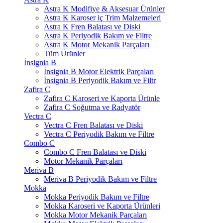
Astra K Modifiye & Aksesuar Ürünler
Astra K Karoser iç Trim Malzemeleri
Astra K Fren Balatası ve Diski
Astra K Periyodik Bakım ve Filtre
Astra K Motor Mekanik Parçaları
Tüm Ürünler
İnsignia B
İnsignia B Motor Elektrik Parçaları
İnsignia B Periyodik Bakım ve Filtr
Zafira C
Zafira C Karoseri ve Kaporta Ürünle
Zafira C Soğutma ve Radyatör
Vectra C
Vectra C Fren Balatası ve Diski
Vectra C Periyodik Bakım ve Filtre
Combo C
Combo C Fren Balatası ve Diski
Motor Mekanik Parçaları
Meriva B
Meriva B Periyodik Bakım ve Filtre
Mokka
Mokka Periyodik Bakım ve Filtre
Mokka Karoseri ve Kaporta Ürünleri
Mokka Motor Mekanik Parçaları