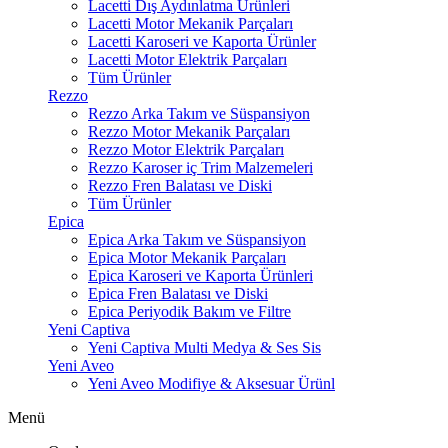
Lacetti Dış Aydınlatma Ürünleri
Lacetti Motor Mekanik Parçaları
Lacetti Karoseri ve Kaporta Ürünler
Lacetti Motor Elektrik Parçaları
Tüm Ürünler
Rezzo
Rezzo Arka Takım ve Süspansiyon
Rezzo Motor Mekanik Parçaları
Rezzo Motor Elektrik Parçaları
Rezzo Karoser iç Trim Malzemeleri
Rezzo Fren Balatası ve Diski
Tüm Ürünler
Epica
Epica Arka Takım ve Süspansiyon
Epica Motor Mekanik Parçaları
Epica Karoseri ve Kaporta Ürünleri
Epica Fren Balatası ve Diski
Epica Periyodik Bakım ve Filtre
Yeni Captiva
Yeni Captiva Multi Medya & Ses Sis
Yeni Aveo
Yeni Aveo Modifiye & Aksesuar Ürünl
Menü