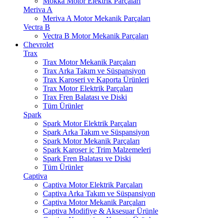
Mokka Motor Elektrik Parçaları
Meriva A
Meriva A Motor Mekanik Parçaları
Vectra B
Vectra B Motor Mekanik Parçaları
Chevrolet
Trax
Trax Motor Mekanik Parçaları
Trax Arka Takım ve Süspansiyon
Trax Karoseri ve Kaporta Ürünleri
Trax Motor Elektrik Parçaları
Trax Fren Balatası ve Diski
Tüm Ürünler
Spark
Spark Motor Elektrik Parçaları
Spark Arka Takım ve Süspansiyon
Spark Motor Mekanik Parçaları
Spark Karoser iç Trim Malzemeleri
Spark Fren Balatası ve Diski
Tüm Ürünler
Captiva
Captiva Motor Elektrik Parçaları
Captiva Arka Takım ve Süspansiyon
Captiva Motor Mekanik Parçaları
Captiva Modifiye & Aksesuar Ürünle