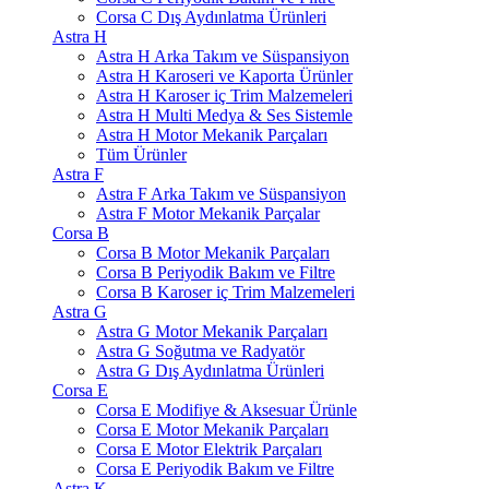
Corsa C Dış Aydınlatma Ürünleri
Astra H
Astra H Arka Takım ve Süspansiyon
Astra H Karoseri ve Kaporta Ürünler
Astra H Karoser iç Trim Malzemeleri
Astra H Multi Medya & Ses Sistemle
Astra H Motor Mekanik Parçaları
Tüm Ürünler
Astra F
Astra F Arka Takım ve Süspansiyon
Astra F Motor Mekanik Parçalar
Corsa B
Corsa B Motor Mekanik Parçaları
Corsa B Periyodik Bakım ve Filtre
Corsa B Karoser iç Trim Malzemeleri
Astra G
Astra G Motor Mekanik Parçaları
Astra G Soğutma ve Radyatör
Astra G Dış Aydınlatma Ürünleri
Corsa E
Corsa E Modifiye & Aksesuar Ürünle
Corsa E Motor Mekanik Parçaları
Corsa E Motor Elektrik Parçaları
Corsa E Periyodik Bakım ve Filtre
Astra K