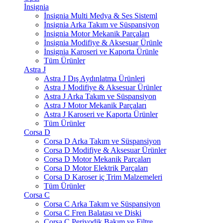
İnsignia
İnsignia Multi Medya & Ses Sisteml
İnsignia Arka Takım ve Süspansiyon
İnsignia Motor Mekanik Parçaları
İnsignia Modifiye & Aksesuar Ürünle
İnsignia Karoseri ve Kaporta Ürünle
Tüm Ürünler
Astra J
Astra J Dış Aydınlatma Ürünleri
Astra J Modifiye & Aksesuar Ürünler
Astra J Arka Takım ve Süspansiyon
Astra J Motor Mekanik Parçaları
Astra J Karoseri ve Kaporta Ürünler
Tüm Ürünler
Corsa D
Corsa D Arka Takım ve Süspansiyon
Corsa D Modifiye & Aksesuar Ürünler
Corsa D Motor Mekanik Parçaları
Corsa D Motor Elektrik Parçaları
Corsa D Karoser iç Trim Malzemeleri
Tüm Ürünler
Corsa C
Corsa C Arka Takım ve Süspansiyon
Corsa C Fren Balatası ve Diski
Corsa C Periyodik Bakım ve Filtre