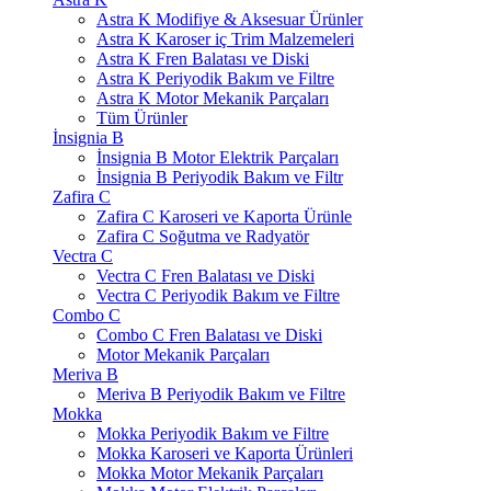
Astra K Modifiye & Aksesuar Ürünler
Astra K Karoser iç Trim Malzemeleri
Astra K Fren Balatası ve Diski
Astra K Periyodik Bakım ve Filtre
Astra K Motor Mekanik Parçaları
Tüm Ürünler
İnsignia B
İnsignia B Motor Elektrik Parçaları
İnsignia B Periyodik Bakım ve Filtr
Zafira C
Zafira C Karoseri ve Kaporta Ürünle
Zafira C Soğutma ve Radyatör
Vectra C
Vectra C Fren Balatası ve Diski
Vectra C Periyodik Bakım ve Filtre
Combo C
Combo C Fren Balatası ve Diski
Motor Mekanik Parçaları
Meriva B
Meriva B Periyodik Bakım ve Filtre
Mokka
Mokka Periyodik Bakım ve Filtre
Mokka Karoseri ve Kaporta Ürünleri
Mokka Motor Mekanik Parçaları