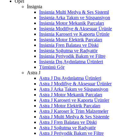
Opel
İnsignia
İnsignia Multi Medya & Ses Sisteml
İnsignia Arka Takım ve Süspansiyon
İnsignia Motor Mekanik Parçaları
İnsignia Modifiye & Aksesuar Ürünle
İnsignia Karoseri ve Kaporta Ürünle
İnsignia Motor Elektrik Parçaları
İnsignia Fren Balatası ve Diski
İnsignia Soğutma ve Radyatör
İnsignia Periyodik Bakım ve Filtre
İnsignia Dış Aydınlatma Ürünleri
Tümünü Gör
Astra J
Astra J Dış Aydınlatma Ürünleri
Astra J Modifiye & Aksesuar Ürünler
Astra J Arka Takım ve Süspansiyon
Astra J Motor Mekanik Parçaları
Astra J Karoseri ve Kaporta Ürünler
Astra J Motor Elektrik Parçaları
Astra J Karoser İç Trim Malzemeler
Astra J Multi Medya & Ses Sistemle
Astra J Fren Balatası ve Diski
Astra J Soğutma ve Radyatör
Astra J Periyodik Bakım ve Filtre