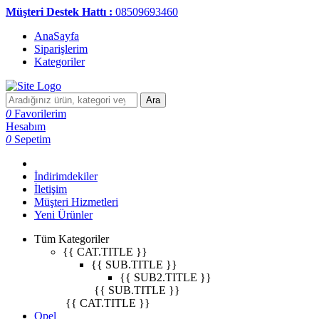
Müşteri Destek Hattı :
08509693460
AnaSayfa
Siparişlerim
Kategoriler
Ara
0
Favorilerim
Hesabım
0
Sepetim
İndirimdekiler
İletişim
Müşteri Hizmetleri
Yeni Ürünler
Tüm Kategoriler
{{ CAT.TITLE }}
{{ SUB.TITLE }}
{{ SUB2.TITLE }}
{{ SUB.TITLE }}
{{ CAT.TITLE }}
Opel