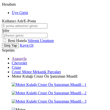
Hesabım
Üye Girişi
Kullanıcı Adı/E-Posta
Şifre
Beni Hatırla
Şifremi Unuttum
Kayıt Ol
Giriş Yap
Sepetim
Anasayfa
Chevrolet
Cruze
Cruze Motor Mekanik Parçaları
Motor Kulağı Cruze Ön Şanzıman Muadil