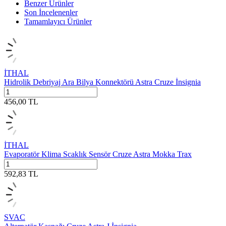
Benzer Ürünler
Son İncelenenler
Tamamlayıcı Ürünler
İTHAL
Hidrolik Debriyaj Ara Bilya Konnektörü Astra Cruze İnsignia
456,00
TL
İTHAL
Evaporatör Klima Scaklık Sensör Cruze Astra Mokka Trax
592,83
TL
SVAC