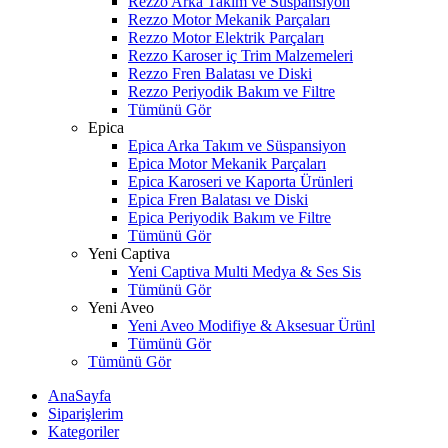
Rezzo Arka Takım ve Süspansiyon
Rezzo Motor Mekanik Parçaları
Rezzo Motor Elektrik Parçaları
Rezzo Karoser iç Trim Malzemeleri
Rezzo Fren Balatası ve Diski
Rezzo Periyodik Bakım ve Filtre
Tümünü Gör
Epica
Epica Arka Takım ve Süspansiyon
Epica Motor Mekanik Parçaları
Epica Karoseri ve Kaporta Ürünleri
Epica Fren Balatası ve Diski
Epica Periyodik Bakım ve Filtre
Tümünü Gör
Yeni Captiva
Yeni Captiva Multi Medya & Ses Sis
Tümünü Gör
Yeni Aveo
Yeni Aveo Modifiye & Aksesuar Ürünl
Tümünü Gör
Tümünü Gör
AnaSayfa
Siparişlerim
Kategoriler