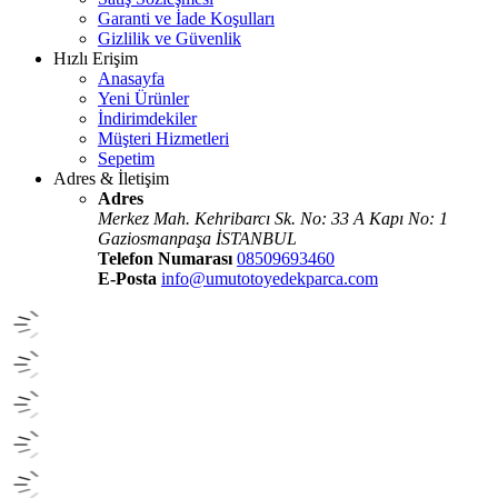
Garanti ve İade Koşulları
Gizlilik ve Güvenlik
Hızlı Erişim
Anasayfa
Yeni Ürünler
İndirimdekiler
Müşteri Hizmetleri
Sepetim
Adres & İletişim
Adres
Merkez Mah. Kehribarcı Sk. No: 33 A Kapı No: 1
Gaziosmanpaşa İSTANBUL
Telefon Numarası
08509693460
E-Posta
info@umutotoyedekparca.com