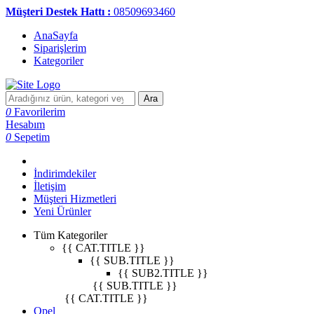
Müşteri Destek Hattı :
08509693460
AnaSayfa
Siparişlerim
Kategoriler
Ara
0
Favorilerim
Hesabım
0
Sepetim
İndirimdekiler
İletişim
Müşteri Hizmetleri
Yeni Ürünler
Tüm Kategoriler
{{ CAT.TITLE }}
{{ SUB.TITLE }}
{{ SUB2.TITLE }}
{{ SUB.TITLE }}
{{ CAT.TITLE }}
Opel