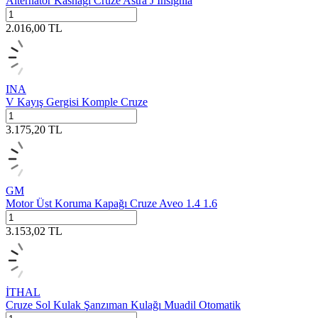
Alternatör Kasnağı Cruze Astra J İnsignia
2.016,00
TL
INA
V Kayış Gergisi Komple Cruze
3.175,20
TL
GM
Motor Üst Koruma Kapağı Cruze Aveo 1.4 1.6
3.153,02
TL
İTHAL
Cruze Sol Kulak Şanzıman Kulağı Muadil Otomatik