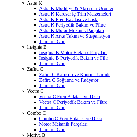
Astra K
Astra K Modifiye & Aksesuar Ürünler
Astra K Karoser iç Trim Malzemeleri
Astra K Fren Balatası ve Diski
Astra K Periyodik Bakım ve Filtre
Astra K Motor Mekanik Parçaları
Astra K Arka Takım ve Süspansiyon
Tümünü Gör
İnsignia B
İnsignia B Motor Elektrik Parçaları
İnsignia B Periyodik Bakım ve Filtr
Tümünü Gör
Zafira C
Zafira C Karoseri ve Kaporta Ürünle
Zafira C Soğutma ve Radyatör
Tümünü Gör
Vectra C
Vectra C Fren Balatası ve Diski
Vectra C Periyodik Bakım ve Filtre
Tümünü Gör
Combo C
Combo C Fren Balatası ve Diski
Motor Mekanik Parçaları
Tümünü Gör
Meriva B