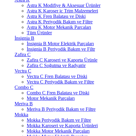
Astra K Modifiye & Aksesuar Ürünler
Astra K Karoser iç Trim Malzemeleri
Astra K Fren Balatası ve Diski
Astra K Periyodik Bakım ve Filtre
Astra K Motor Mekanik Parçaları
Tüm Ürünler
İnsignia B
İnsignia B Motor Elektrik Parçaları
İnsignia B Periyodik Bakım ve Filtr
Zafira C
Zafira C Karoseri ve Kaporta Ürünle
Zafira C Soğutma ve Radyatör
Vectra C
Vectra C Fren Balatası ve Diski
Vectra C Periyodik Bakım ve Filtre
Combo C
Combo C Fren Balatası ve Diski
Motor Mekanik Parçaları
Meriva B
Meriva B Periyodik Bakım ve Filtre
Mokka
Mokka Periyodik Bakım ve Filtre
Mokka Karoseri ve Kaporta Ürünleri
Mokka Motor Mekanik Parçaları