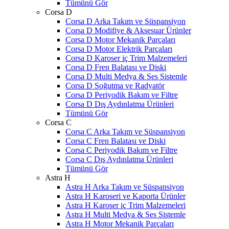
Tümünü Gör
Corsa D
Corsa D Arka Takım ve Süspansiyon
Corsa D Modifiye & Aksesuar Ürünler
Corsa D Motor Mekanik Parçaları
Corsa D Motor Elektrik Parçaları
Corsa D Karoser iç Trim Malzemeleri
Corsa D Fren Balatası ve Diski
Corsa D Multi Medya & Ses Sistemle
Corsa D Soğutma ve Radyatör
Corsa D Periyodik Bakım ve Filtre
Corsa D Dış Aydınlatma Ürünleri
Tümünü Gör
Corsa C
Corsa C Arka Takım ve Süspansiyon
Corsa C Fren Balatası ve Diski
Corsa C Periyodik Bakım ve Filtre
Corsa C Dış Aydınlatma Ürünleri
Tümünü Gör
Astra H
Astra H Arka Takım ve Süspansiyon
Astra H Karoseri ve Kaporta Ürünler
Astra H Karoser iç Trim Malzemeleri
Astra H Multi Medya & Ses Sistemle
Astra H Motor Mekanik Parçaları