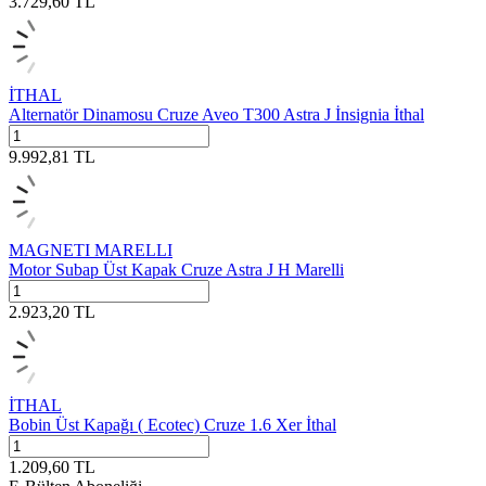
3.729,60
TL
İTHAL
Alternatör Dinamosu Cruze Aveo T300 Astra J İnsignia İthal
9.992,81
TL
MAGNETI MARELLI
Motor Subap Üst Kapak Cruze Astra J H Marelli
2.923,20
TL
İTHAL
Bobin Üst Kapağı ( Ecotec) Cruze 1.6 Xer İthal
1.209,60
TL