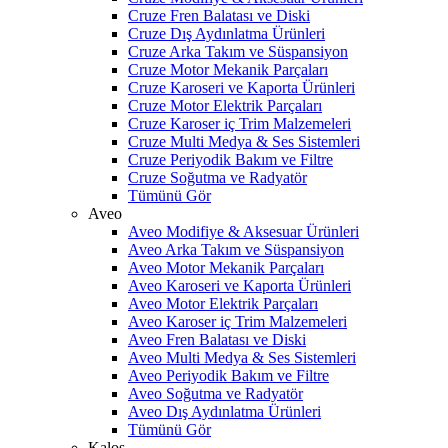
Cruze Fren Balatası ve Diski
Cruze Dış Aydınlatma Ürünleri
Cruze Arka Takım ve Süspansiyon
Cruze Motor Mekanik Parçaları
Cruze Karoseri ve Kaporta Ürünleri
Cruze Motor Elektrik Parçaları
Cruze Karoser iç Trim Malzemeleri
Cruze Multi Medya & Ses Sistemleri
Cruze Periyodik Bakım ve Filtre
Cruze Soğutma ve Radyatör
Tümünü Gör
Aveo
Aveo Modifiye & Aksesuar Ürünleri
Aveo Arka Takım ve Süspansiyon
Aveo Motor Mekanik Parçaları
Aveo Karoseri ve Kaporta Ürünleri
Aveo Motor Elektrik Parçaları
Aveo Karoser iç Trim Malzemeleri
Aveo Fren Balatası ve Diski
Aveo Multi Medya & Ses Sistemleri
Aveo Periyodik Bakım ve Filtre
Aveo Soğutma ve Radyatör
Aveo Dış Aydınlatma Ürünleri
Tümünü Gör
Kalos