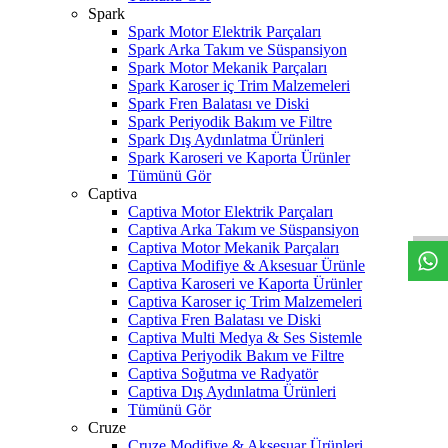
Spark
Spark Motor Elektrik Parçaları
Spark Arka Takım ve Süspansiyon
Spark Motor Mekanik Parçaları
Spark Karoser iç Trim Malzemeleri
Spark Fren Balatası ve Diski
Spark Periyodik Bakım ve Filtre
Spark Dış Aydınlatma Ürünleri
Spark Karoseri ve Kaporta Ürünler
Tümünü Gör
W
h
t
s
a
p
p
D
e
s
t
e
H
a
t
t
Captiva
Captiva Motor Elektrik Parçaları
Captiva Arka Takım ve Süspansiyon
Captiva Motor Mekanik Parçaları
Captiva Modifiye & Aksesuar Ürünle
Captiva Karoseri ve Kaporta Ürünler
Captiva Karoser iç Trim Malzemeleri
Captiva Fren Balatası ve Diski
Captiva Multi Medya & Ses Sistemle
Captiva Periyodik Bakım ve Filtre
Captiva Soğutma ve Radyatör
Captiva Dış Aydınlatma Ürünleri
Tümünü Gör
Cruze
Cruze Modifiye & Aksesuar Ürünleri