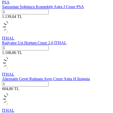
PSA
Şanzuman Soğutucu Konnektör Astra J Cruze PSA
1.139,04
TL
İTHAL
Radyator Ust Hortum Cruze 2.0 İTHAL
1.108,80
TL
İTHAL
Alternatör Gergi Rulmanı Aveo Cruze Astra H İnsignia
604,80
TL
İTHAL