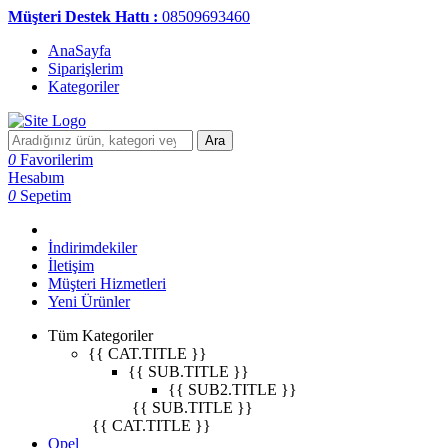
Müşteri Destek Hattı :
08509693460
AnaSayfa
Siparişlerim
Kategoriler
Ara
0
Favorilerim
Hesabım
0
Sepetim
İndirimdekiler
İletişim
Müşteri Hizmetleri
Yeni Ürünler
Tüm Kategoriler
{{ CAT.TITLE }}
{{ SUB.TITLE }}
{{ SUB2.TITLE }}
{{ SUB.TITLE }}
{{ CAT.TITLE }}
Opel