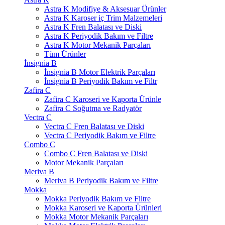
Astra K Modifiye & Aksesuar Ürünler
Astra K Karoser iç Trim Malzemeleri
Astra K Fren Balatası ve Diski
Astra K Periyodik Bakım ve Filtre
Astra K Motor Mekanik Parçaları
Tüm Ürünler
İnsignia B
İnsignia B Motor Elektrik Parçaları
İnsignia B Periyodik Bakım ve Filtr
Zafira C
Zafira C Karoseri ve Kaporta Ürünle
Zafira C Soğutma ve Radyatör
Vectra C
Vectra C Fren Balatası ve Diski
Vectra C Periyodik Bakım ve Filtre
Combo C
Combo C Fren Balatası ve Diski
Motor Mekanik Parçaları
Meriva B
Meriva B Periyodik Bakım ve Filtre
Mokka
Mokka Periyodik Bakım ve Filtre
Mokka Karoseri ve Kaporta Ürünleri
Mokka Motor Mekanik Parçaları