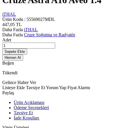
Cruze Astra A16 Aveo 1.4
iTHAL
Ürün Kodu :
55569027MDL
447,05
TL
Daha Fazla
iTHAL
Daha Fazla
Cruze Soğutma ve Radyatör
Adet
Sepete Ekle
Hemen Al
Beğen
Tükendi
Gelince Haber Ver
Listeye Ekle
Tavsiye Et
Yorum Yap
Fiyat Alarmı
Paylaş
Ürün Açıklaması
Ödeme Seçenekleri
Tavsiye Et
İade Koşulları
Vitrin Ürünleri