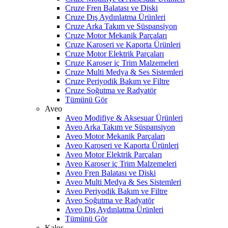
Cruze Fren Balatası ve Diski
Cruze Dış Aydınlatma Ürünleri
Cruze Arka Takım ve Süspansiyon
Cruze Motor Mekanik Parçaları
Cruze Karoseri ve Kaporta Ürünleri
Cruze Motor Elektrik Parçaları
Cruze Karoser iç Trim Malzemeleri
Cruze Multi Medya & Ses Sistemleri
Cruze Periyodik Bakım ve Filtre
Cruze Soğutma ve Radyatör
Tümünü Gör
Aveo
Aveo Modifiye & Aksesuar Ürünleri
Aveo Arka Takım ve Süspansiyon
Aveo Motor Mekanik Parçaları
Aveo Karoseri ve Kaporta Ürünleri
Aveo Motor Elektrik Parçaları
Aveo Karoser iç Trim Malzemeleri
Aveo Fren Balatası ve Diski
Aveo Multi Medya & Ses Sistemleri
Aveo Periyodik Bakım ve Filtre
Aveo Soğutma ve Radyatör
Aveo Dış Aydınlatma Ürünleri
Tümünü Gör
Kalos