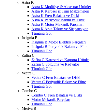
Astra K
Astra K Modifiye & Aksesuar Ürünler
Astra K Karoser iç Trim Malzemeleri
Astra K Fren Balatası ve Diski
Astra K Periyodik Bakım ve Filtre
Astra K Motor Mekanik Parçaları
Astra K Arka Takım ve Süspansiyon
Tümünü Gör
İnsignia B
İnsignia B Motor Elektrik Parçaları
İnsignia B Periyodik Bakım ve Filtr
Tümünü Gör
Zafira C
Zafira C Karoseri ve Kaporta Ürünle
Zafira C Soğutma ve Radyatör
Tümünü Gör
Vectra C
Vectra C Fren Balatası ve Diski
Vectra C Periyodik Bakım ve Filtre
Tümünü Gör
Combo C
Combo C Fren Balatası ve Diski
Motor Mekanik Parçaları
Tümünü Gör
Meriva B