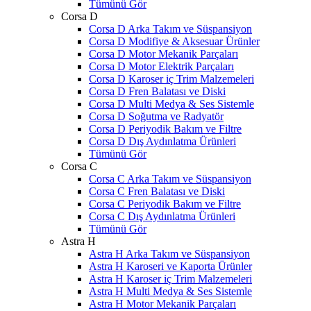
Tümünü Gör
Corsa D
Corsa D Arka Takım ve Süspansiyon
Corsa D Modifiye & Aksesuar Ürünler
Corsa D Motor Mekanik Parçaları
Corsa D Motor Elektrik Parçaları
Corsa D Karoser iç Trim Malzemeleri
Corsa D Fren Balatası ve Diski
Corsa D Multi Medya & Ses Sistemle
Corsa D Soğutma ve Radyatör
Corsa D Periyodik Bakım ve Filtre
Corsa D Dış Aydınlatma Ürünleri
Tümünü Gör
Corsa C
Corsa C Arka Takım ve Süspansiyon
Corsa C Fren Balatası ve Diski
Corsa C Periyodik Bakım ve Filtre
Corsa C Dış Aydınlatma Ürünleri
Tümünü Gör
Astra H
Astra H Arka Takım ve Süspansiyon
Astra H Karoseri ve Kaporta Ürünler
Astra H Karoser iç Trim Malzemeleri
Astra H Multi Medya & Ses Sistemle
Astra H Motor Mekanik Parçaları