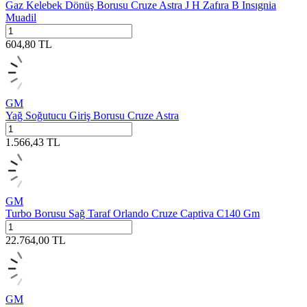
Gaz Kelebek Dönüş Borusu Cruze Astra J H Zafıra B Insıgnia
Muadil
604,80
TL
GM
Yağ Soğutucu Giriş Borusu Cruze Astra
1.566,43
TL
GM
Turbo Borusu Sağ Taraf Orlando Cruze Captiva C140 Gm
22.764,00
TL
GM