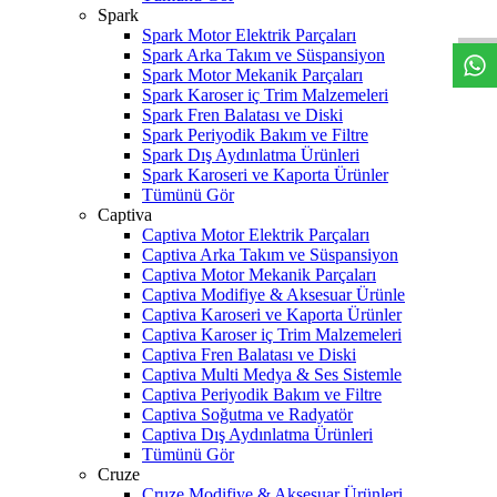
W
h
t
s
a
p
p
D
e
s
t
e
H
a
t
t
Spark
Spark Motor Elektrik Parçaları
Spark Arka Takım ve Süspansiyon
Spark Motor Mekanik Parçaları
Spark Karoser iç Trim Malzemeleri
Spark Fren Balatası ve Diski
Spark Periyodik Bakım ve Filtre
Spark Dış Aydınlatma Ürünleri
Spark Karoseri ve Kaporta Ürünler
Tümünü Gör
Captiva
Captiva Motor Elektrik Parçaları
Captiva Arka Takım ve Süspansiyon
Captiva Motor Mekanik Parçaları
Captiva Modifiye & Aksesuar Ürünle
Captiva Karoseri ve Kaporta Ürünler
Captiva Karoser iç Trim Malzemeleri
Captiva Fren Balatası ve Diski
Captiva Multi Medya & Ses Sistemle
Captiva Periyodik Bakım ve Filtre
Captiva Soğutma ve Radyatör
Captiva Dış Aydınlatma Ürünleri
Tümünü Gör
Cruze
Cruze Modifiye & Aksesuar Ürünleri