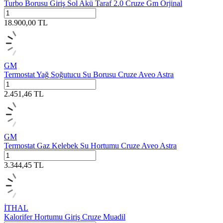
Turbo Borusu Giriş Sol Akü Taraf 2.0 Cruze Gm Orjinal
18.900,00
TL
GM
Termostat Yağ Soğutucu Su Borusu Cruze Aveo Astra
2.451,46
TL
GM
Termostat Gaz Kelebek Su Hortumu Cruze Aveo Astra
3.344,45
TL
İTHAL
Kalorifer Hortumu Giriş Cruze Muadil