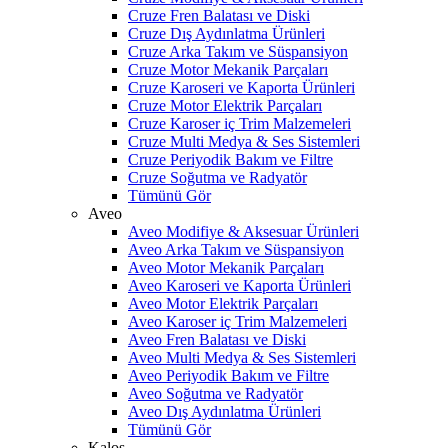
Cruze Fren Balatası ve Diski
Cruze Dış Aydınlatma Ürünleri
Cruze Arka Takım ve Süspansiyon
Cruze Motor Mekanik Parçaları
Cruze Karoseri ve Kaporta Ürünleri
Cruze Motor Elektrik Parçaları
Cruze Karoser iç Trim Malzemeleri
Cruze Multi Medya & Ses Sistemleri
Cruze Periyodik Bakım ve Filtre
Cruze Soğutma ve Radyatör
Tümünü Gör
Aveo
Aveo Modifiye & Aksesuar Ürünleri
Aveo Arka Takım ve Süspansiyon
Aveo Motor Mekanik Parçaları
Aveo Karoseri ve Kaporta Ürünleri
Aveo Motor Elektrik Parçaları
Aveo Karoser iç Trim Malzemeleri
Aveo Fren Balatası ve Diski
Aveo Multi Medya & Ses Sistemleri
Aveo Periyodik Bakım ve Filtre
Aveo Soğutma ve Radyatör
Aveo Dış Aydınlatma Ürünleri
Tümünü Gör
Kalos