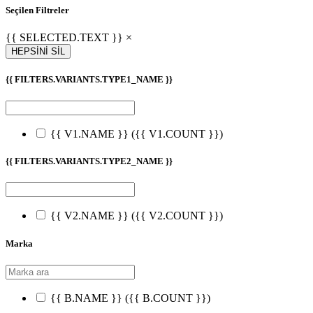
Seçilen Filtreler
{{ SELECTED.TEXT }} ×
HEPSİNİ SİL
{{ FILTERS.VARIANTS.TYPE1_NAME }}
{{ V1.NAME }}
({{ V1.COUNT }})
{{ FILTERS.VARIANTS.TYPE2_NAME }}
{{ V2.NAME }}
({{ V2.COUNT }})
Marka
{{ B.NAME }}
({{ B.COUNT }})