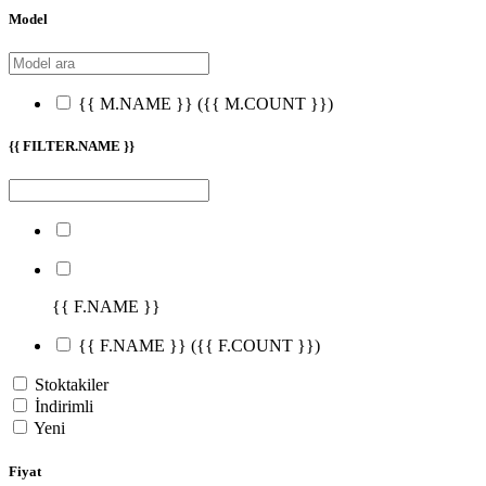
Model
{{ M.NAME }}
({{ M.COUNT }})
{{ FILTER.NAME }}
{{ F.NAME }}
{{ F.NAME }}
({{ F.COUNT }})
Stoktakiler
İndirimli
Yeni
Fiyat