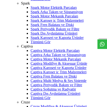
Spark
Spark Motor Elektrik Parçaları
Spark Arka Takım ve Süspansiyon
Spark Motor Mekanik Parçaları
Spark Karoser iç Trim Malzemeleri
W
h
t
s
a
p
p
D
e
s
t
e
H
a
t
t
Spark Fren Balatası ve Diski
Spark Periyodik Bakım ve Filtre
Spark Dış Aydınlatma Ürünleri
Spark Karoseri ve Kaporta Ürünler
Tümünü Gör
Captiva
Captiva Motor Elektrik Parçaları
Captiva Arka Takım ve Süspansiyon
Captiva Motor Mekanik Parçaları
Captiva Modifiye & Aksesuar Ürünle
Captiva Karoseri ve Kaporta Ürünler
Captiva Karoser iç Trim Malzemeleri
Captiva Fren Balatası ve Diski
Captiva Multi Medya & Ses Sistemle
Captiva Periyodik Bakım ve Filtre
Captiva Soğutma ve Radyatör
Captiva Dış Aydınlatma Ürünleri
Tümünü Gör
Cruze
Cruze Modifiye & Aksesuar Ürünleri