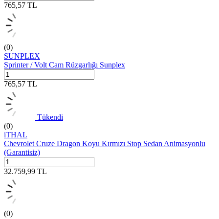
765,57
TL
(0)
SUNPLEX
Sprinter / Volt Cam Rüzgarlığı Sunplex
765,57
TL
Tükendi
(0)
iTHAL
Chevrolet Cruze Dragon Koyu Kırmızı Stop Sedan Animasyonlu
(Garantisiz)
32.759,99
TL
(0)