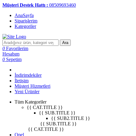
Müşteri Destek Hattı :
08509693460
AnaSayfa
Siparişlerim
Kategoriler
Ara
0
Favorilerim
Hesabım
0
Sepetim
İndirimdekiler
İletişim
Müşteri Hizmetleri
Yeni Ürünler
Tüm Kategoriler
{{ CAT.TITLE }}
{{ SUB.TITLE }}
{{ SUB2.TITLE }}
{{ SUB.TITLE }}
{{ CAT.TITLE }}
Opel