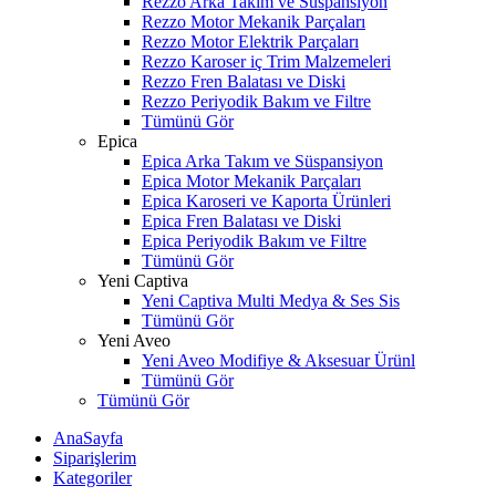
Rezzo Arka Takım ve Süspansiyon
Rezzo Motor Mekanik Parçaları
Rezzo Motor Elektrik Parçaları
Rezzo Karoser iç Trim Malzemeleri
Rezzo Fren Balatası ve Diski
Rezzo Periyodik Bakım ve Filtre
Tümünü Gör
Epica
Epica Arka Takım ve Süspansiyon
Epica Motor Mekanik Parçaları
Epica Karoseri ve Kaporta Ürünleri
Epica Fren Balatası ve Diski
Epica Periyodik Bakım ve Filtre
Tümünü Gör
Yeni Captiva
Yeni Captiva Multi Medya & Ses Sis
Tümünü Gör
Yeni Aveo
Yeni Aveo Modifiye & Aksesuar Ürünl
Tümünü Gör
Tümünü Gör
AnaSayfa
Siparişlerim
Kategoriler