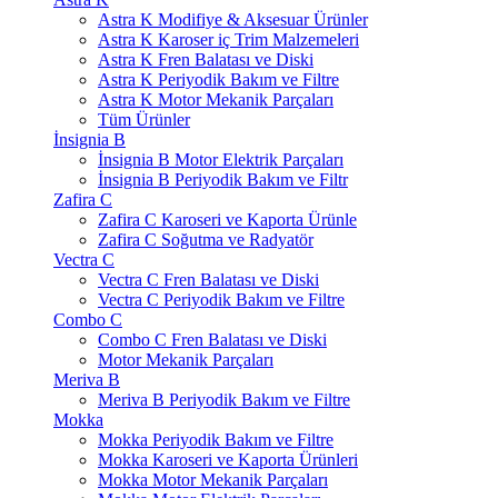
Astra K Modifiye & Aksesuar Ürünler
Astra K Karoser iç Trim Malzemeleri
Astra K Fren Balatası ve Diski
Astra K Periyodik Bakım ve Filtre
Astra K Motor Mekanik Parçaları
Tüm Ürünler
İnsignia B
İnsignia B Motor Elektrik Parçaları
İnsignia B Periyodik Bakım ve Filtr
Zafira C
Zafira C Karoseri ve Kaporta Ürünle
Zafira C Soğutma ve Radyatör
Vectra C
Vectra C Fren Balatası ve Diski
Vectra C Periyodik Bakım ve Filtre
Combo C
Combo C Fren Balatası ve Diski
Motor Mekanik Parçaları
Meriva B
Meriva B Periyodik Bakım ve Filtre
Mokka
Mokka Periyodik Bakım ve Filtre
Mokka Karoseri ve Kaporta Ürünleri
Mokka Motor Mekanik Parçaları