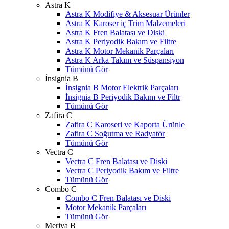
Astra K
Astra K Modifiye & Aksesuar Ürünler
Astra K Karoser iç Trim Malzemeleri
Astra K Fren Balatası ve Diski
Astra K Periyodik Bakım ve Filtre
Astra K Motor Mekanik Parçaları
Astra K Arka Takım ve Süspansiyon
Tümünü Gör
İnsignia B
İnsignia B Motor Elektrik Parçaları
İnsignia B Periyodik Bakım ve Filtr
Tümünü Gör
Zafira C
Zafira C Karoseri ve Kaporta Ürünle
Zafira C Soğutma ve Radyatör
Tümünü Gör
Vectra C
Vectra C Fren Balatası ve Diski
Vectra C Periyodik Bakım ve Filtre
Tümünü Gör
Combo C
Combo C Fren Balatası ve Diski
Motor Mekanik Parçaları
Tümünü Gör
Meriva B