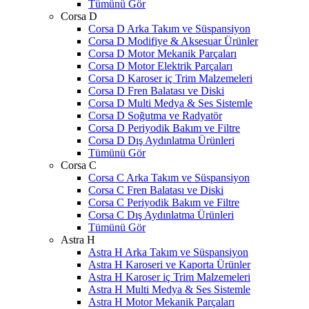
Tümünü Gör
Corsa D
Corsa D Arka Takım ve Süspansiyon
Corsa D Modifiye & Aksesuar Ürünler
Corsa D Motor Mekanik Parçaları
Corsa D Motor Elektrik Parçaları
Corsa D Karoser iç Trim Malzemeleri
Corsa D Fren Balatası ve Diski
Corsa D Multi Medya & Ses Sistemle
Corsa D Soğutma ve Radyatör
Corsa D Periyodik Bakım ve Filtre
Corsa D Dış Aydınlatma Ürünleri
Tümünü Gör
Corsa C
Corsa C Arka Takım ve Süspansiyon
Corsa C Fren Balatası ve Diski
Corsa C Periyodik Bakım ve Filtre
Corsa C Dış Aydınlatma Ürünleri
Tümünü Gör
Astra H
Astra H Arka Takım ve Süspansiyon
Astra H Karoseri ve Kaporta Ürünler
Astra H Karoser iç Trim Malzemeleri
Astra H Multi Medya & Ses Sistemle
Astra H Motor Mekanik Parçaları